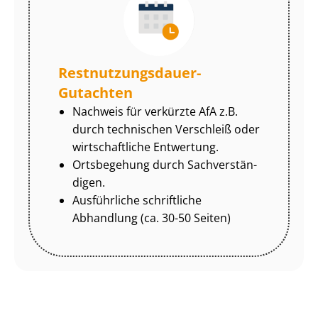
Rest­nut­zungs­dau­er-
Gutachten
Nachweis für verkürzte AfA z.B.
durch technischen Verschleiß oder
wirtschaftliche Entwertung.
Ortsbegehung durch Sach­ver­stän­
di­gen.
Ausführliche schriftliche
Abhandlung (ca. 30-50 Seiten)