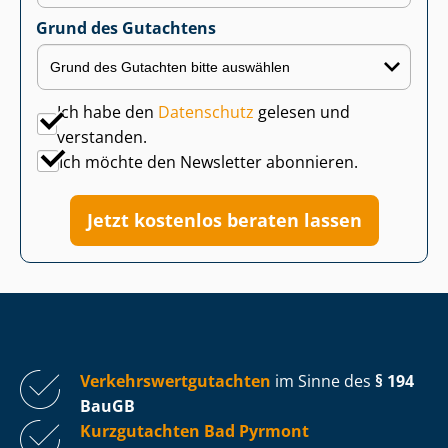
Grund des Gutachtens
Ich habe den
Datenschutz
gelesen und
verstanden.
Ich möchte den Newsletter abonnieren.
Jetzt kostenlos beraten lassen
Ver­kehrs­wert­gut­ach­ten
im Sinne des
§ 194
BauGB
Kurzgutachten Bad Pyrmont