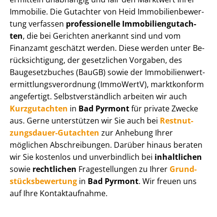
Immobilie. Die Gutachter von Heid Im­mo­bi­li­en­be­wer­
tung verfassen
professionelle Im­mo­bi­li­en­gut­ach­
ten
, die bei Gerichten anerkannt sind und vom
Finanzamt geschätzt werden. Diese werden unter Be­
rück­sich­ti­gung, der gesetzlichen Vorgaben, des
Baugesetzbuches (BauGB) sowie der Im­mo­bi­li­en­wert­
ermitt­lungs­ver­ord­nung (ImmoWertV), marktkonform
angefertigt. Selbst­ver­ständ­lich arbeiten wir auch
Kurzgutachten
in
Bad Pyrmont
für private Zwecke
aus. Gerne unterstützen wir Sie auch bei
Rest­nut­
zungs­dau­er-Gutachten
zur Anhebung Ihrer
möglichen Abschreibungen. Darüber hinaus beraten
wir Sie kostenlos und unverbindlich bei
inhaltlichen
sowie
rechtlichen
Fragestellungen zu Ihrer
Grund­
stücks­be­wer­tung
in
Bad Pyrmont
. Wir freuen uns
auf Ihre Kontaktaufnahme.