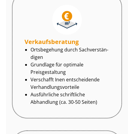
Ver­kaufs­be­ra­tung
Ortsbegehung durch Sach­ver­stän­
di­gen
Grundlage für optimale
Preisgestaltung
Verschafft Inen entscheidende
Ver­hand­lungs­vor­tei­le
Ausführliche schriftliche
Abhandlung (ca. 30-50 Seiten)