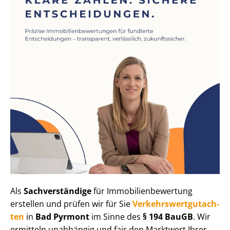
Als
Sachverständige
für Im­mo­bi­li­en­be­wer­tung
erstellen und prüfen wir für Sie
Ver­kehrs­wert­gut­ach­
ten
in
Bad Pyrmont
im Sinne des
§ 194 BauGB
. Wir
ermitteln unabhängig und fair den Marktwert Ihrer