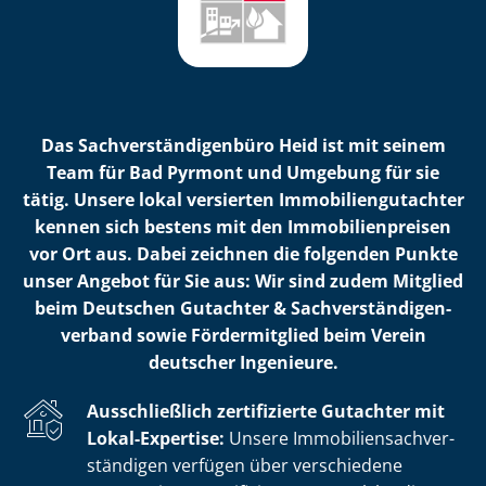
Das Sach­ver­stän­di­gen­bü­ro Heid ist mit seinem
Team für Bad Pyrmont und Umgebung für sie
tätig. Unsere lokal versierten Im­mo­bi­li­en­gut­ach­ter
kennen sich bestens mit den Im­mo­bi­li­en­prei­sen
vor Ort aus. Dabei zeichnen die folgenden Punkte
unser Angebot für Sie aus: Wir sind zudem Mitglied
beim Deutschen Gutachter & Sach­ver­stän­di­gen­
ver­band sowie Fördermitglied beim Verein
deutscher Ingenieure.
Ausschließlich zertifizierte Gutachter mit
Lokal-Expertise:
Unsere Im­mo­bi­li­en­sach­ver­
stän­di­gen verfügen über verschiedene