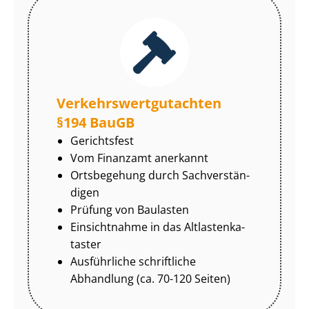
Ver­kehrs­wert­gut­ach­ten
§194 BauGB
Gerichtsfest
Vom Finanzamt anerkannt
Ortsbegehung durch Sach­ver­stän­
di­gen
Prüfung von Baulasten
Einsichtnahme in das Alt­las­ten­ka­
tas­ter
Ausführliche schriftliche
Abhandlung (ca. 70-120 Seiten)