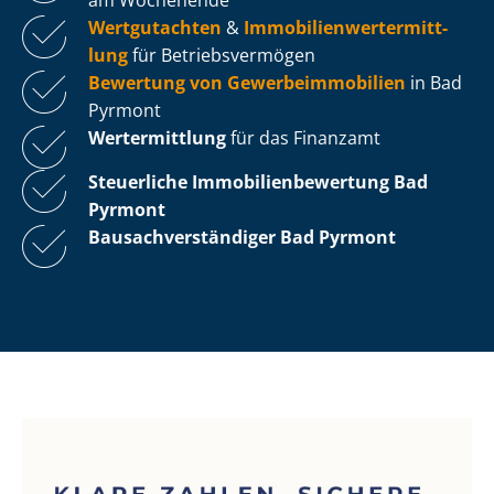
Wertgutachten
&
Im­mo­bi­li­en­wert­ermitt­
lung
für Be­triebs­ver­mö­gen
Bewertung von Ge­wer­be­im­mo­bi­li­en
in Bad
Pyrmont
Wertermittlung
für das Finanzamt
Steuerliche Im­mo­bi­li­en­be­wer­tung
Bad
Pyrmont
Bau­sach­ver­stän­di­ger Bad Pyrmont