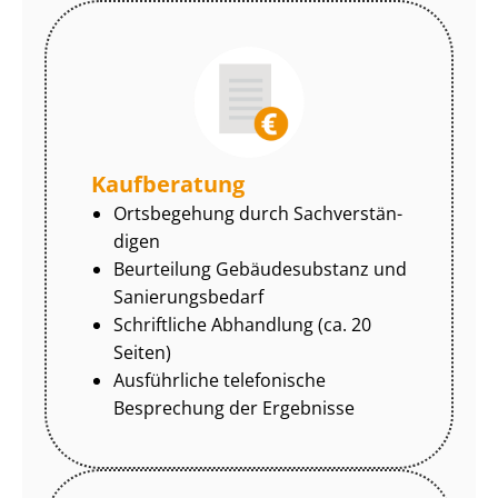
Kaufberatung
Ortsbegehung durch Sach­ver­stän­
di­gen
Beurteilung Gebäudesubstanz und
Sa­nie­rungs­be­darf
Schriftliche Abhandlung (ca. 20
Seiten)
Ausführliche telefonische
Besprechung der Ergebnisse