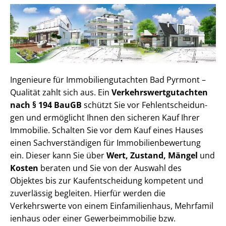
Ingenieure für Im­mo­bi­li­en­gut­ach­ten Bad Pyrmont –
Qualität zahlt sich aus. Ein
Ver­kehrs­wert­gut­ach­ten
nach § 194 BauGB
schützt Sie vor Fehl­ent­schei­dun­
gen und ermöglicht Ihnen den sicheren Kauf Ihrer
Immobilie. Schalten Sie vor dem Kauf eines Hauses
einen Sach­ver­stän­di­gen für Im­mo­bi­li­en­be­wer­tung
ein. Dieser kann Sie über
Wert, Zustand, Mängel
und
Kosten
beraten und Sie von der Auswahl des
Objektes bis zur Kauf­ent­schei­dung kompetent und
zuverlässig begleiten. Hierfür werden die
Verkehrswerte von einem Einfamilienhaus, Mehr­fa­mi­l
i­en­haus oder einer Ge­wer­be­im­mo­bi­lie bzw.