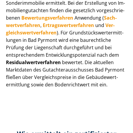
Sonderimmobilie ermittelt. Bei der Erstellung von Im­
mo­bi­li­en­gut­ach­ten finden die gesetzlich vor­ge­schrie­
be­nen
Be­wer­tungs­ver­fah­ren
Anwendung (
Sach­
wert­ver­fah­ren
,
Er­trags­wert­ver­fah­ren
und
Ver­
gleichs­wert­ver­fah­ren
). Für Grund­stücks­wert­ermitt­
lun­gen in Bad Pyrmont wird eine baurechtliche
Prüfung der Liegenschaft durchgeführt und bei
entsprechendem Ent­wick­lungs­po­ten­zi­al nach dem
Re­si­du­al­wert­ver­fah­ren
bewertet. Die aktuellen
Marktdaten des Gut­ach­ter­aus­schus­ses Bad Pyrmont
fließen über Ver­gleichs­prei­se in die Ge­bäu­de­wert­
ermitt­lung sowie den Bodenrichtwert mit ein.