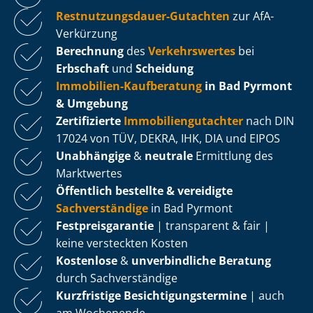
Rest­nut­zungs­dau­er-Gutachten
zur AfA-
Verkürzung
Berechnung
des
Verkehrswertes
bei
Erbschaft
und
Scheidung
Immobilien-Kaufberatung
in Bad Pyrmont
& Umgebung
Zertifizierte
Im­mo­bi­li­en­gut­ach­ter
nach DIN
17024 von TÜV, DEKRA, IHK, DIA und EIPOS
Unabhängige
&
neutrale
Ermittlung des
Marktwertes
Öffentlich bestellte & vereidigte
Sachverständige
in Bad Pyrmont
Fest­preis­ga­ran­tie
| transparent & fair |
keine versteckten Kosten
Kostenlose
&
unverbindliche Beratung
durch Sachverständige
Kurzfristige Be­sich­ti­gungs­ter­mi­ne
| auch
am Wochenende