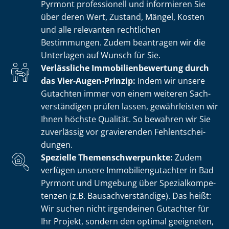
Pyrmont professionell und informieren Sie
über deren Wert, Zustand, Mängel, Kosten
und alle relevanten rechtlichen
Bestimmungen. Zudem beantragen wir die
Unterlagen auf Wunsch für Sie.
Verlässliche Im­mo­bi­li­en­be­wer­tung durch
das Vier-Augen-Prinzip:
Indem wir unsere
Gutachten immer von einem weiteren Sach­
ver­stän­di­gen prüfen lassen, gewährleisten wir
Ihnen höchste Qualität. So bewahren wir Sie
zuverlässig vor gravierenden Fehl­ent­schei­
dun­gen.
Spezielle The­men­schwer­punk­te:
Zudem
verfügen unsere Im­mo­bi­li­en­gut­ach­ter in Bad
Pyrmont und Umgebung über Spe­zi­al­kom­pe­
ten­zen (z.B. Bau­sach­ver­stän­di­ge). Das heißt:
Wir suchen nicht irgendeinen Gutachter für
Ihr Projekt, sondern den optimal geeigneten,