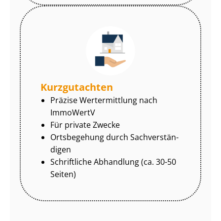
Kurzgutachten
Präzise Wertermittlung nach
ImmoWertV
Für private Zwecke
Ortsbegehung durch Sach­ver­stän­
di­gen
Schriftliche Abhandlung (ca. 30-50
Seiten)