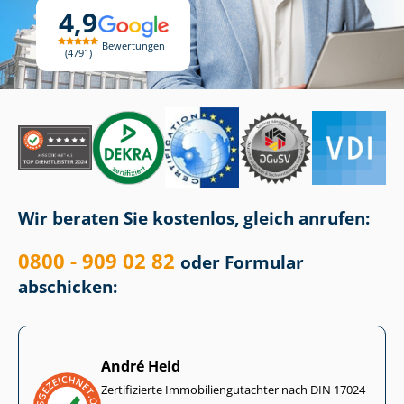
4,9
Bewertungen
4791
Wir beraten Sie kostenlos, gleich anrufen:
0800 - 909 02 82
oder Formular
abschicken:
André Heid
Zertifizierte Im­mo­bi­li­en­gut­ach­ter nach DIN 17024