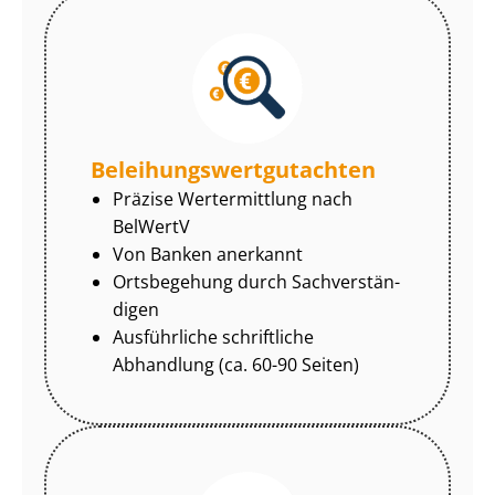
Be­lei­hungs­wert­gut­ach­ten
Präzise Wertermittlung nach
BelWertV
Von Banken anerkannt
Ortsbegehung durch Sach­ver­stän­
di­gen
Ausführliche schriftliche
Abhandlung (ca. 60-90 Seiten)