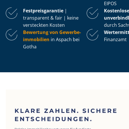
EIPOS
Fest­preis­ga­ran­tie
|
Kostenlos
transparent & fair | keine
unverbindl
versteckten Kosten
durch Sach
Bewertung von Ge­wer­be­
Wertermit
im­mo­bi­li­en
in Aspach bei
Finanzamt
Gotha