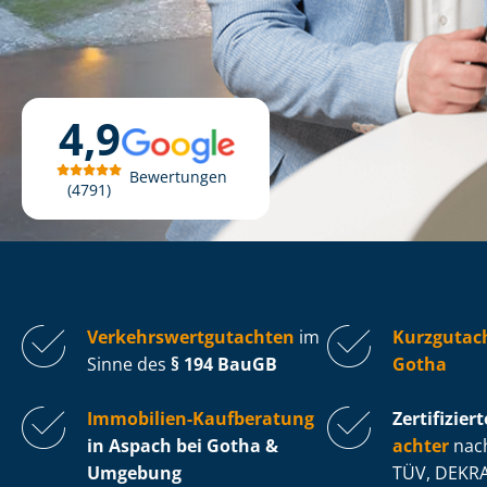
4,9
Bewertungen
4791
Ver­kehrs­wert­gut­ach­ten
im
Kurzgutac
Sinne des
§ 194 BauGB
Gotha
Immobilien-Kaufberatung
Zertifiziert
in Aspach bei Gotha &
ach­ter
nach
Umgebung
TÜV, DEKRA