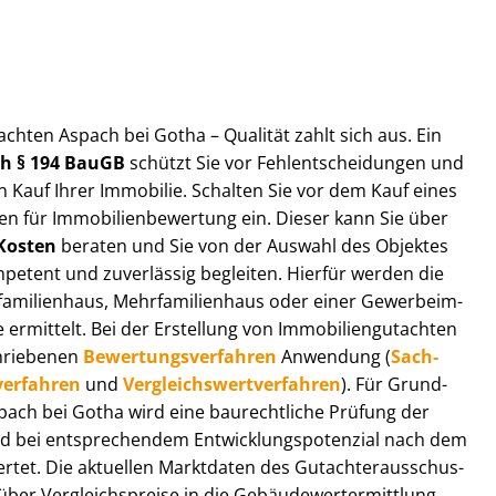
t­ach­ten Aspach bei Gotha – Qualität zahlt sich aus. Ein
ach § 194 BauGB
schützt Sie vor Fehl­ent­schei­dun­gen und
 Kauf Ihrer Immobilie. Schalten Sie vor dem Kauf eines
n für Im­mo­bi­li­en­be­wer­tung ein. Dieser kann Sie über
Kosten
beraten und Sie von der Auswahl des Objektes
ompetent und zuverlässig begleiten. Hierfür werden die
ilienhaus, Mehr­fa­mi­li­en­haus oder einer Ge­wer­be­im­
rmittelt. Bei der Erstellung von Im­mo­bi­li­en­gut­ach­ten
hrie­be­nen
Be­wer­tungs­ver­fah­ren
Anwendung (
Sach­
ver­fah­ren
und
Ver­gleichs­wert­ver­fah­ren
). Für Grund­
Aspach bei Gotha wird eine baurechtliche Prüfung der
 bei entsprechendem Ent­wick­lungs­po­ten­zi­al nach dem
tet. Die aktuellen Marktdaten des Gut­ach­ter­aus­schus­
er Ver­gleichs­prei­se in die Ge­bäu­de­wert­ermitt­lung