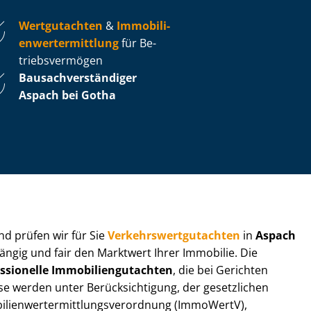
Wertgutachten
&
Im­mo­bi­li­
en­wert­ermitt­lung
für Be­
triebs­ver­mö­gen
Bau­sach­ver­stän­di­ger
Aspach bei Gotha
 und prüfen wir für Sie
Ver­kehrs­wert­gut­ach­ten
in
Aspach
ängig und fair den Marktwert Ihrer Immobilie. Die
ssionelle Im­mo­bi­li­en­gut­ach­ten
, die bei Gerichten
werden unter Be­rück­sich­ti­gung, der gesetzlichen
i­en­wert­ermitt­lungs­ver­ord­nung (ImmoWertV),