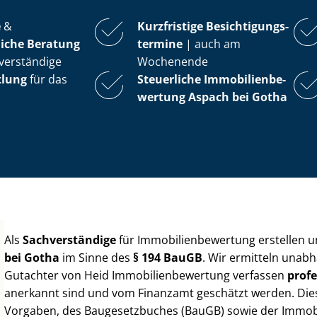
e
&
Kurzfristige Be­sich­ti­gungs­
iche Beratung
ter­mi­ne
| auch am
verständige
Wochenende
tlung
für das
Steuerliche Im­mo­bi­li­en­be­
wer­tung
Aspach bei Gotha
Als
Sachverständige
für Im­mo­bi­li­en­be­wer­tung erstellen
bei Gotha
im Sinne des
§ 194 BauGB
. Wir ermitteln unabh
Gutachter von Heid Im­mo­bi­li­en­be­wer­tung verfassen
profe
anerkannt sind und vom Finanzamt geschätzt werden. Diese 
Vorgaben, des Baugesetzbuches (BauGB) sowie der Im­mo­bi­l