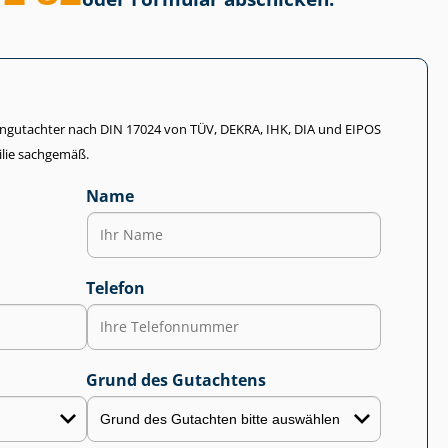
li­en­gut­ach­ter nach DIN 17024 von TÜV, DEKRA, IHK, DIA und EIPOS
lie sachgemäß.
Name
Telefon
Grund des Gutachtens