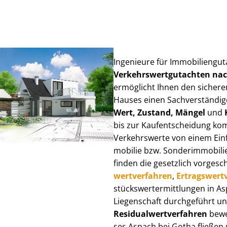
Ingenieure für Im­mo­bi­li­en­gu
Ver­kehrs­wert­gut­ach­ten n
ermöglicht Ihnen den sicheren
Hauses einen Sach­ver­stän­di­ge
Wert, Zustand, Mängel
und
bis zur Kauf­ent­schei­dung k
Verkehrswerte von einem Einfam
mo­bi­lie bzw. Sonderimmobilie e
finden die gesetzlich vor­ge­sc
wert­ver­fah­ren
,
Er­trags­wert­
stücks­wert­ermitt­lun­gen in 
Liegenschaft durchgeführt und
Re­si­du­al­wert­ver­fah­ren
bewer
ses Aspach bei Gotha fließen üb