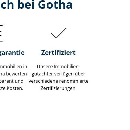
ch bei Gotha
garantie
Zertifiziert
mmobilien in
Unsere Immobilien­
tha bewerten
gutachter verfügen über
sparent und
verschiedene renommierte
kte Kosten.
Zer­ti­fi­zie­run­gen.