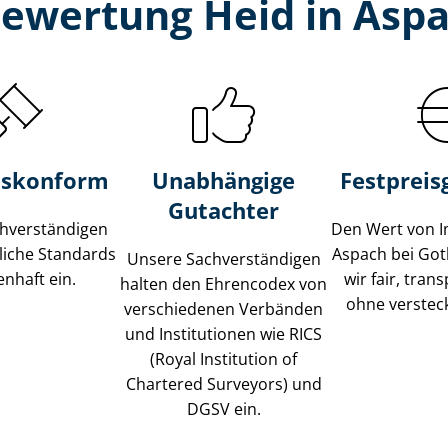
bewertung Heid in Aspa
s­konform
Unabhängige
Festpreis​
Gutachter
­ver­stän­di­gen
Den Wert von I
liche Standards
Aspach bei Go
Unsere Sach­ver­stän­di­gen
nhaft ein.
wir fair, tran
halten den Ehrencodex von
ohne verstec
verschiedenen Verbänden
und Institutionen wie RICS
(Royal Institution of
Chartered Surveyors) und
DGSV ein.