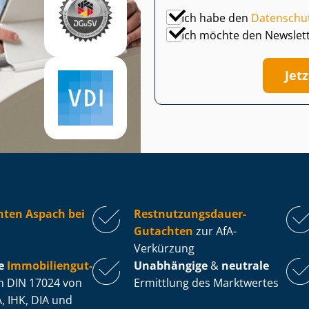
Ich habe den
Datenschu
Ich möchte den Newslet
Jet
hten Aspach bei
Rest­nut­zungs­dau­er-
Gutachten
zur AfA-
Verkürzung
e
Im­mo­bi­li­en­gut­
Unabhängige
&
neutrale
 DIN 17024 von
Ermittlung des Marktwertes
, IHK, DIA und