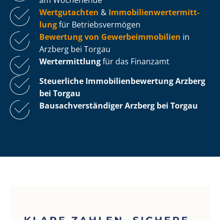
Wertgutachten
&
Im­mo­bi­li­en­wert­ermitt­
lung
für Be­triebs­ver­mö­gen
Bewertung von Ge­wer­be­im­mo­bi­li­en
in
Arzberg bei Torgau
Wertermittlung
für das Finanzamt
Steuerliche Im­mo­bi­li­en­be­wer­tung
Arzberg
bei Torgau
Bau­sach­ver­stän­di­ger Arzberg bei Torgau