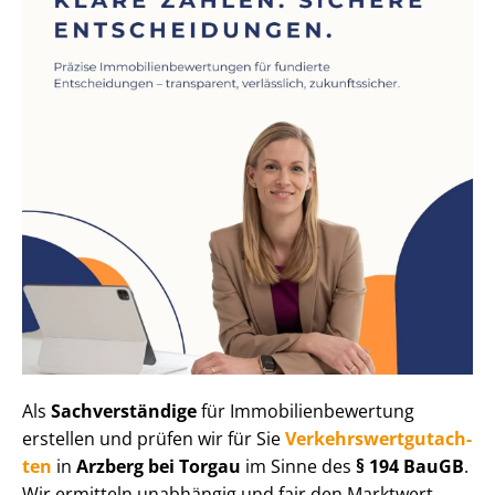
Als
Sachverständige
für Im­mo­bi­li­en­be­wer­tung
erstellen und prüfen wir für Sie
Ver­kehrs­wert­gut­ach­
ten
in
Arzberg bei Torgau
im Sinne des
§ 194 BauGB
.
Wir ermitteln unabhängig und fair den Marktwert