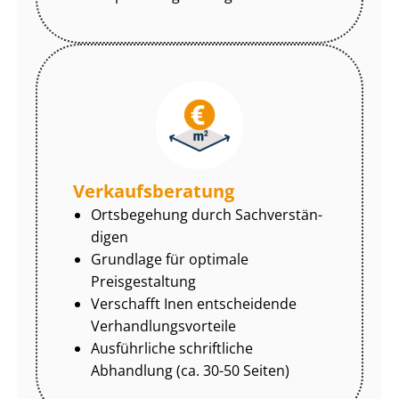
Ver­kaufs­be­ra­tung
Ortsbegehung durch Sach­ver­stän­
di­gen
Grundlage für optimale
Preisgestaltung
Verschafft Inen entscheidende
Ver­hand­lungs­vor­tei­le
Ausführliche schriftliche
Abhandlung (ca. 30-50 Seiten)