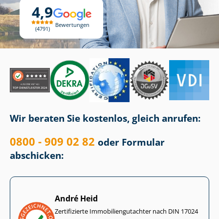
4,9
Bewertungen
4791
Wir beraten Sie kostenlos, gleich anrufen:
0800 - 909 02 82
oder Formular
abschicken:
André Heid
Zertifizierte Im­mo­bi­li­en­gut­ach­ter nach DIN 17024