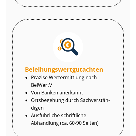
Be­lei­hungs­wert­gut­ach­ten
Präzise Wertermittlung nach
BelWertV
Von Banken anerkannt
Ortsbegehung durch Sach­ver­stän­
di­gen
Ausführliche schriftliche
Abhandlung (ca. 60-90 Seiten)