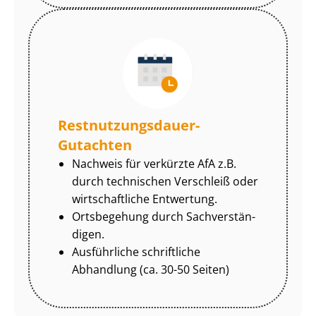
Rest­nut­zungs­dau­er-
Gutachten
Nachweis für verkürzte AfA z.B.
durch technischen Verschleiß oder
wirtschaftliche Entwertung.
Ortsbegehung durch Sach­ver­stän­
di­gen.
Ausführliche schriftliche
Abhandlung (ca. 30-50 Seiten)