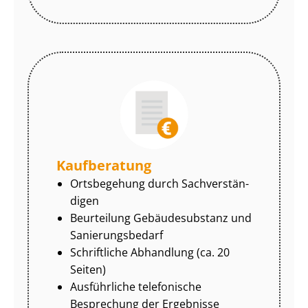
Kaufberatung
Ortsbegehung durch Sach­ver­stän­
di­gen
Beurteilung Gebäudesubstanz und
Sa­nie­rungs­be­darf
Schriftliche Abhandlung (ca. 20
Seiten)
Ausführliche telefonische
Besprechung der Ergebnisse