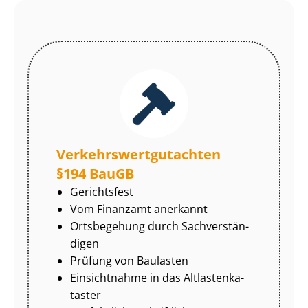
Ver­kehrs­wert­gut­ach­ten
§194 BauGB
Gerichtsfest
Vom Finanzamt anerkannt
Ortsbegehung durch Sach­ver­stän­
di­gen
Prüfung von Baulasten
Einsichtnahme in das Alt­las­ten­ka­
tas­ter