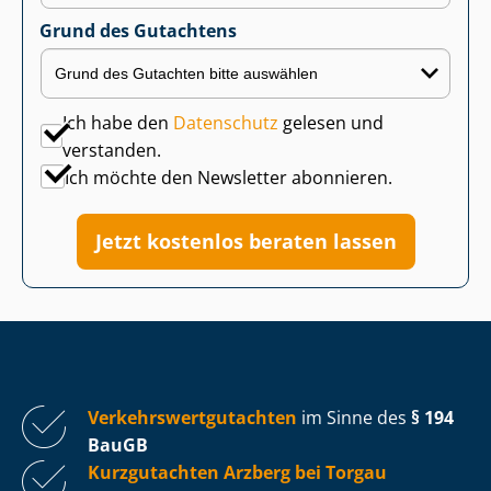
Grund des Gutachtens
Ich habe den
Datenschutz
gelesen und
verstanden.
Ich möchte den Newsletter abonnieren.
Jetzt kostenlos beraten lassen
Ver­kehrs­wert­gut­ach­ten
im Sinne des
§ 194
BauGB
Kurzgutachten Arzberg bei Torgau