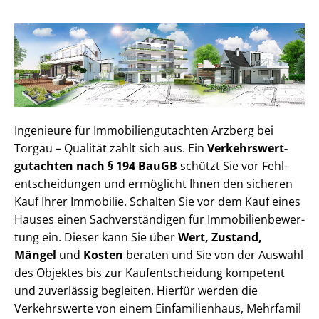
Ingenieure für Im­mo­bi­li­en­gut­ach­ten Arzberg bei
Torgau – Qualität zahlt sich aus. Ein
Ver­kehrs­wert­
gut­ach­ten nach § 194 BauGB
schützt Sie vor Fehl­
ent­schei­dun­gen und ermöglicht Ihnen den sicheren
Kauf Ihrer Immobilie. Schalten Sie vor dem Kauf eines
Hauses einen Sach­ver­stän­di­gen für Im­mo­bi­li­en­be­wer­
tung ein. Dieser kann Sie über
Wert, Zustand,
Mängel
und
Kosten
beraten und Sie von der Auswahl
des Objektes bis zur Kauf­ent­schei­dung kompetent
und zuverlässig begleiten. Hierfür werden die
Verkehrswerte von einem Einfamilienhaus, Mehr­fa­mi­l