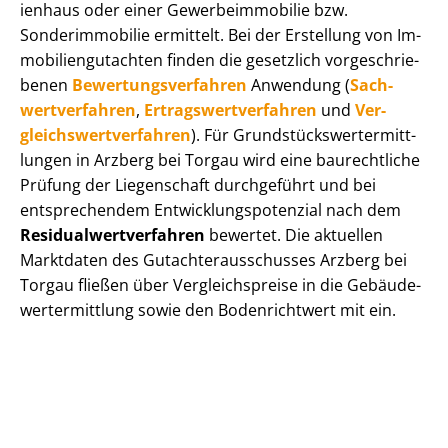
i­en­haus oder einer Ge­wer­be­im­mo­bi­lie bzw.
Sonderimmobilie ermittelt. Bei der Erstellung von Im­
mo­bi­li­en­gut­ach­ten finden die gesetzlich vor­ge­schrie­
be­nen
Be­wer­tungs­ver­fah­ren
Anwendung (
Sach­
wert­ver­fah­ren
,
Er­trags­wert­ver­fah­ren
und
Ver­
gleichs­wert­ver­fah­ren
). Für Grund­stücks­wert­ermitt­
lun­gen in Arzberg bei Torgau wird eine baurechtliche
Prüfung der Liegenschaft durchgeführt und bei
entsprechendem Ent­wick­lungs­po­ten­zi­al nach dem
Re­si­du­al­wert­ver­fah­ren
bewertet. Die aktuellen
Marktdaten des Gut­ach­ter­aus­schus­ses Arzberg bei
Torgau fließen über Ver­gleichs­prei­se in die Ge­bäu­de­
wert­ermitt­lung sowie den Bodenrichtwert mit ein.