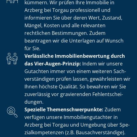
kümmern. Wir prüfen Ihre Immobilie in
Arzberg bei Torgau professionell und
informieren Sie über deren Wert, Zustand,
Mängel, Kosten und alle relevanten
rechtlichen Bestimmungen. Zudem
beantragen wir die Unterlagen auf Wunsch
für Sie.
Verlässliche Im­mo­bi­li­en­be­wer­tung durch
das Vier-Augen-Prinzip:
Indem wir unsere
Gutachten immer von einem weiteren Sach­
ver­stän­di­gen prüfen lassen, gewährleisten wir
Ihnen höchste Qualität. So bewahren wir Sie
zuverlässig vor gravierenden Fehl­ent­schei­
dun­gen.
Spezielle The­men­schwer­punk­te:
Zudem
verfügen unsere Im­mo­bi­li­en­gut­ach­ter in
Arzberg bei Torgau und Umgebung über Spe­
zi­al­kom­pe­ten­zen (z.B. Bau­sach­ver­stän­di­ge).