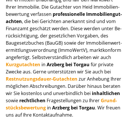
Ihrer Immobilie. Die Gutachter von Heid Im­mo­bi­li­en­
be­wer­tung verfassen
professionelle Im­mo­bi­li­en­gut­
ach­ten
, die bei Gerichten anerkannt sind und vom
Finanzamt geschätzt werden. Diese werden unter Be­
rück­sich­ti­gung, der gesetzlichen Vorgaben, des
Baugesetzbuches (BauGB) sowie der Im­mo­bi­li­en­wert­
ermitt­lungs­ver­ord­nung (ImmoWertV), marktkonform
angefertigt. Selbst­ver­ständ­lich arbeiten wir auch
Kurzgutachten
in
Arzberg bei Torgau
für private
Zwecke aus. Gerne unterstützen wir Sie auch bei
Rest­nut­zungs­dau­er-Gutachten
zur Anhebung Ihrer
möglichen Abschreibungen. Darüber hinaus beraten
wir Sie kostenlos und unverbindlich bei
inhaltlichen
sowie
rechtlichen
Fragestellungen zu Ihrer
Grund­
stücks­be­wer­tung
in
Arzberg bei Torgau
. Wir freuen
uns auf Ihre Kontaktaufnahme.