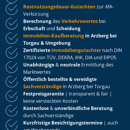
Rest­nut­zungs­dau­er-Gutachten
zur AfA-
Verkürzung
Berechnung
des
Verkehrswertes
bei
Erbschaft
und
Scheidung
Immobilien-Kaufberatung
in Arzberg bei
Torgau & Umgebung
Zertifizierte
Im­mo­bi­li­en­gut­ach­ter
nach DIN
17024 von TÜV, DEKRA, IHK, DIA und EIPOS
Unabhängige
&
neutrale
Ermittlung des
Marktwertes
Öffentlich bestellte & vereidigte
Sachverständige
in Arzberg bei Torgau
Fest­preis­ga­ran­tie
| transparent & fair |
keine versteckten Kosten
Kostenlose
&
unverbindliche Beratung
durch Sachverständige
Kurzfristige Be­sich­ti­gungs­ter­mi­ne
| auch
am Wochenende