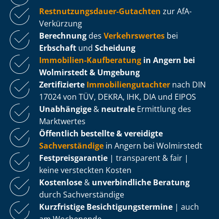
Rest­nut­zungs­dau­er-Gutachten
zur AfA-
Verkürzung
Berechnung
des
Verkehrswertes
bei
Erbschaft
und
Scheidung
Immobilien-Kaufberatung
in Angern bei
Wolmirstedt & Umgebung
Zertifizierte
Im­mo­bi­li­en­gut­ach­ter
nach DIN
17024 von TÜV, DEKRA, IHK, DIA und EIPOS
Unabhängige
&
neutrale
Ermittlung des
Marktwertes
Öffentlich bestellte & vereidigte
Sachverständige
in Angern bei Wolmirstedt
Fest­preis­ga­ran­tie
| transparent & fair |
keine versteckten Kosten
Kostenlose
&
unverbindliche Beratung
durch Sachverständige
Kurzfristige Be­sich­ti­gungs­ter­mi­ne
| auch
am Wochenende