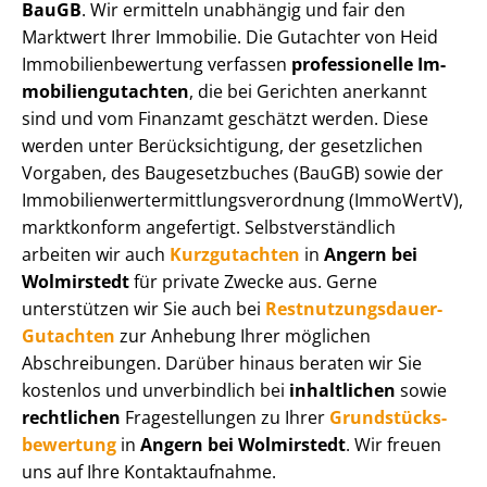
BauGB
. Wir ermitteln unabhängig und fair den
Marktwert Ihrer Immobilie. Die Gutachter von Heid
Im­mo­bi­li­en­be­wer­tung verfassen
professionelle Im­
mo­bi­li­en­gut­ach­ten
, die bei Gerichten anerkannt
sind und vom Finanzamt geschätzt werden. Diese
werden unter Be­rück­sich­ti­gung, der gesetzlichen
Vorgaben, des Baugesetzbuches (BauGB) sowie der
Im­mo­bi­li­en­wert­ermitt­lungs­ver­ord­nung (ImmoWertV),
marktkonform angefertigt. Selbst­ver­ständ­lich
arbeiten wir auch
Kurzgutachten
in
Angern bei
Wolmirstedt
für private Zwecke aus. Gerne
unterstützen wir Sie auch bei
Rest­nut­zungs­dau­er-
Gutachten
zur Anhebung Ihrer möglichen
Abschreibungen. Darüber hinaus beraten wir Sie
kostenlos und unverbindlich bei
inhaltlichen
sowie
rechtlichen
Fragestellungen zu Ihrer
Grund­stücks­
be­wer­tung
in
Angern bei Wolmirstedt
. Wir freuen
uns auf Ihre Kontaktaufnahme.