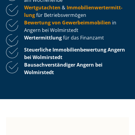
Wertgutachten
&
Im­mo­bi­li­en­wert­ermitt­
lung
für Be­triebs­ver­mö­gen
Bewertung von Ge­wer­be­im­mo­bi­li­en
in
Angern bei Wolmirstedt
Wertermittlung
für das Finanzamt
Steuerliche Im­mo­bi­li­en­be­wer­tung
Angern
bei Wolmirstedt
Bau­sach­ver­stän­di­ger Angern bei
Wolmirstedt