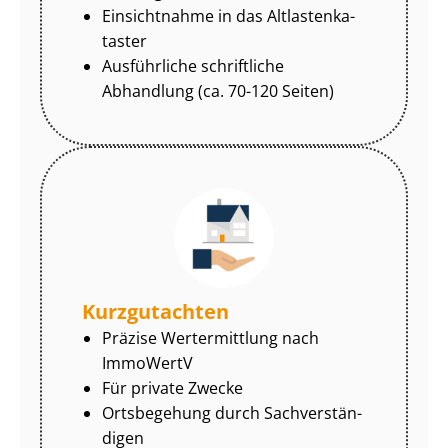
Einsichtnahme in das Alt­las­ten­ka­
tas­ter
Ausführliche schriftliche
Abhandlung (ca. 70-120 Seiten)
Kurzgutachten
Präzise Wertermittlung nach
ImmoWertV
Für private Zwecke
Ortsbegehung durch Sach­ver­stän­
di­gen