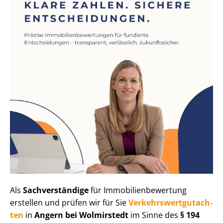
Als
Sachverständige
für Im­mo­bi­li­en­be­wer­tung
erstellen und prüfen wir für Sie
Ver­kehrs­wert­gut­ach­
ten
in
Angern bei Wolmirstedt
im Sinne des
§ 194