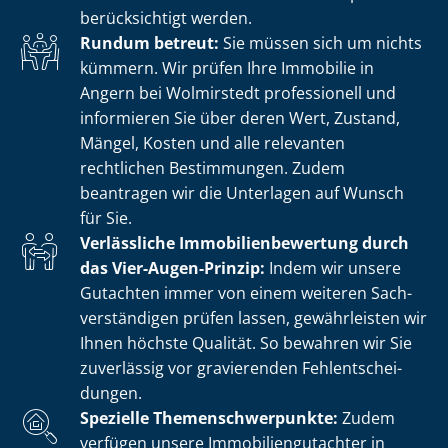
berücksichtigt werden.
Rundum betreut:
Sie müssen sich um nichts
kümmern. Wir prüfen Ihre Immobilie in
Angern bei Wolmirstedt professionell und
informieren Sie über deren Wert, Zustand,
Mängel, Kosten und alle relevanten
rechtlichen Bestimmungen. Zudem
beantragen wir die Unterlagen auf Wunsch
für Sie.
Verlässliche Im­mo­bi­li­en­be­wer­tung durch
das Vier-Augen-Prinzip:
Indem wir unsere
Gutachten immer von einem weiteren Sach­
ver­stän­di­gen prüfen lassen, gewährleisten wir
Ihnen höchste Qualität. So bewahren wir Sie
zuverlässig vor gravierenden Fehl­ent­schei­
dun­gen.
Spezielle The­men­schwer­punk­te:
Zudem
verfügen unsere Im­mo­bi­li­en­gut­ach­ter in