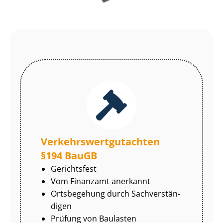
Ver­kehrs­wert­gut­ach­ten
§194 BauGB
Gerichtsfest
Vom Finanzamt anerkannt
Ortsbegehung durch Sach­ver­stän­
di­gen
Prüfung von Baulasten