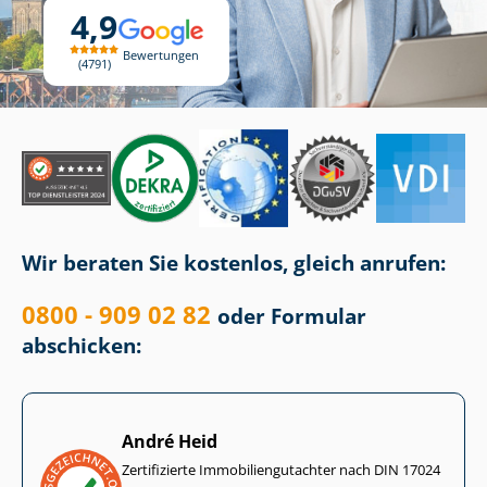
4,9
Bewertungen
4791
Wir beraten Sie kostenlos, gleich anrufen:
0800 - 909 02 82
oder Formular
abschicken:
André Heid
Zertifizierte Im­mo­bi­li­en­gut­ach­ter nach DIN 17024