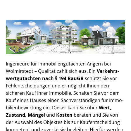
Ingenieure für Im­mo­bi­li­en­gut­ach­ten Angern bei
Wolmirstedt – Qualität zahlt sich aus. Ein
Ver­kehrs­
wert­gut­ach­ten nach § 194 BauGB
schützt Sie vor
Fehl­ent­schei­dun­gen und ermöglicht Ihnen den
sicheren Kauf Ihrer Immobilie. Schalten Sie vor dem
Kauf eines Hauses einen Sach­ver­stän­di­gen für Im­mo­
bi­li­en­be­wer­tung ein. Dieser kann Sie über
Wert,
Zustand, Mängel
und
Kosten
beraten und Sie von
der Auswahl des Objektes bis zur Kauf­ent­schei­dung
kompetent und zuverlässig begleiten. Hierfür werden