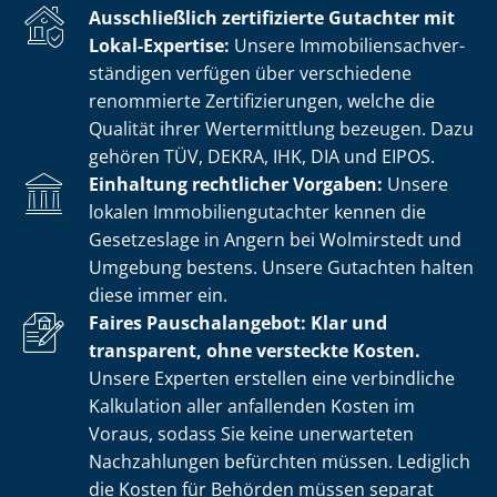
Ausschließlich zertifizierte Gutachter mit
Lokal-Expertise:
Unsere Im­mo­bi­li­en­sach­ver­
stän­di­gen verfügen über verschiedene
renommierte Zer­ti­fi­zie­run­gen, welche die
Qualität ihrer Wertermittlung bezeugen. Dazu
gehören TÜV, DEKRA, IHK, DIA und EIPOS.
Einhaltung rechtlicher Vorgaben:
Unsere
lokalen Im­mo­bi­li­en­gut­ach­ter kennen die
Gesetzeslage in Angern bei Wolmirstedt und
Umgebung bestens. Unsere Gutachten halten
diese immer ein.
Faires Pauschalangebot: Klar und
transparent, ohne versteckte Kosten.
Unsere Experten erstellen eine verbindliche
Kalkulation aller anfallenden Kosten im
Voraus, sodass Sie keine unerwarteten
Nachzahlungen befürchten müssen. Lediglich
die Kosten für Behörden müssen separat