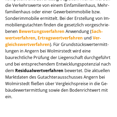
die Verkehrswerte von einem Einfamilienhaus, Mehr­
fa­mi­li­en­haus oder einer Ge­wer­be­im­mo­bi­lie bzw.
Sonderimmobilie ermittelt. Bei der Erstellung von Im­
mo­bi­li­en­gut­ach­ten finden die gesetzlich vor­ge­schrie­
be­nen
Be­wer­tungs­ver­fah­ren
Anwendung (
Sach­
wert­ver­fah­ren
,
Er­trags­wert­ver­fah­ren
und
Ver­
gleichs­wert­ver­fah­ren
). Für Grund­stücks­wert­ermitt­
lun­gen in Angern bei Wolmirstedt wird eine
baurechtliche Prüfung der Liegenschaft durchgeführt
und bei entsprechendem Ent­wick­lungs­po­ten­zi­al nach
dem
Re­si­du­al­wert­ver­fah­ren
bewertet. Die aktuellen
Marktdaten des Gut­ach­ter­aus­schus­ses Angern bei
Wolmirstedt fließen über Ver­gleichs­prei­se in die Ge­
bäu­de­wert­ermitt­lung sowie den Bodenrichtwert mit
ein.