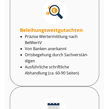
Be­lei­hungs­wert­gut­ach­ten
Präzise Wertermittlung nach
BelWertV
Von Banken anerkannt
Ortsbegehung durch Sach­ver­stän­
di­gen
Ausführliche schriftliche
Abhandlung (ca. 60-90 Seiten)