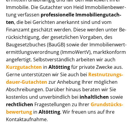
Immobilie. Die Gutachter von Heid Im­mo­bi­li­en­be­wer­
tung verfassen
professionelle Im­mo­bi­li­en­gut­ach­
ten
, die bei Gerichten anerkannt sind und vom
Finanzamt geschätzt werden. Diese werden unter Be­
rück­sich­ti­gung, der gesetzlichen Vorgaben, des
Baugesetzbuches (BauGB) sowie der Im­mo­bi­li­en­wert­
ermitt­lungs­ver­ord­nung (ImmoWertV), marktkonform
angefertigt. Selbst­ver­ständ­lich arbeiten wir auch
Kurzgutachten
in
Altötting
für private Zwecke aus.
Gerne unterstützen wir Sie auch bei
Rest­nut­zungs­
dau­er-Gutachten
zur Anhebung Ihrer möglichen
Abschreibungen. Darüber hinaus beraten wir Sie
kostenlos und unverbindlich bei
inhaltlichen
sowie
rechtlichen
Fragestellungen zu Ihrer
Grund­stücks­
be­wer­tung
in
Altötting
. Wir freuen uns auf Ihre
Kontaktaufnahme.