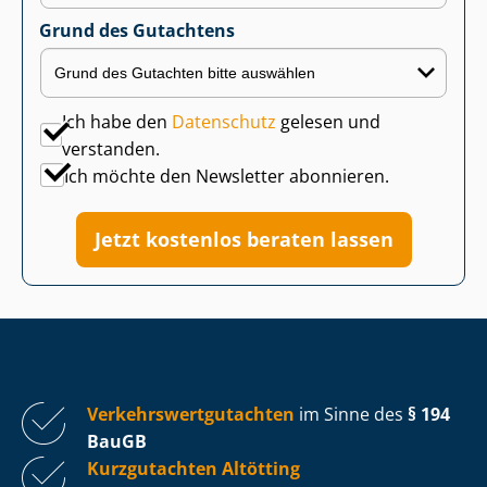
Grund des Gutachtens
Ich habe den
Datenschutz
gelesen und
verstanden.
Ich möchte den Newsletter abonnieren.
Jetzt kostenlos beraten lassen
Ver­kehrs­wert­gut­ach­ten
im Sinne des
§ 194
BauGB
Kurzgutachten Altötting