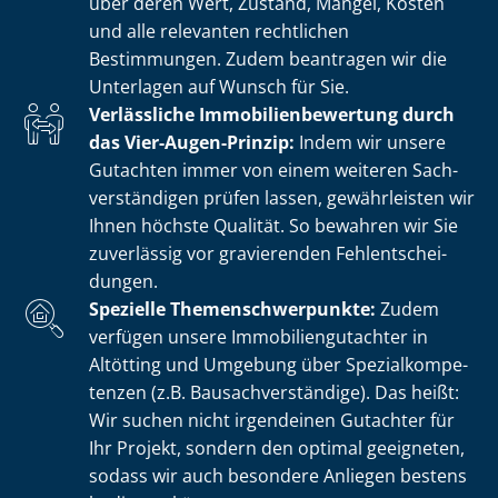
über deren Wert, Zustand, Mängel, Kosten
und alle relevanten rechtlichen
Bestimmungen. Zudem beantragen wir die
Unterlagen auf Wunsch für Sie.
Verlässliche Im­mo­bi­li­en­be­wer­tung durch
das Vier-Augen-Prinzip:
Indem wir unsere
Gutachten immer von einem weiteren Sach­
ver­stän­di­gen prüfen lassen, gewährleisten wir
Ihnen höchste Qualität. So bewahren wir Sie
zuverlässig vor gravierenden Fehl­ent­schei­
dun­gen.
Spezielle The­men­schwer­punk­te:
Zudem
verfügen unsere Im­mo­bi­li­en­gut­ach­ter in
Altötting und Umgebung über Spe­zi­al­kom­pe­
ten­zen (z.B. Bau­sach­ver­stän­di­ge). Das heißt:
Wir suchen nicht irgendeinen Gutachter für
Ihr Projekt, sondern den optimal geeigneten,
sodass wir auch besondere Anliegen bestens