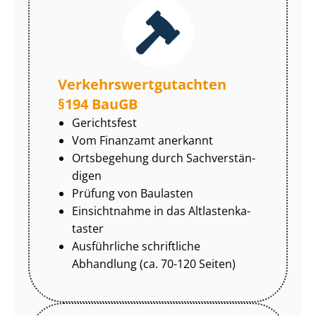
Ver­kehrs­wert­gut­ach­ten
§194 BauGB
Gerichtsfest
Vom Finanzamt anerkannt
Ortsbegehung durch Sach­ver­stän­
di­gen
Prüfung von Baulasten
Einsichtnahme in das Alt­las­ten­ka­
tas­ter
Ausführliche schriftliche
Abhandlung (ca. 70-120 Seiten)