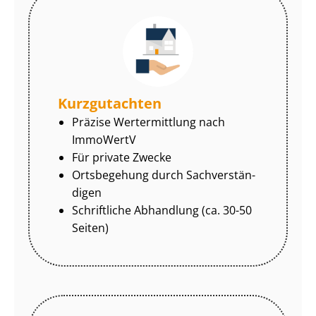
Kurzgutachten
Präzise Wertermittlung nach
ImmoWertV
Für private Zwecke
Ortsbegehung durch Sach­ver­stän­
di­gen
Schriftliche Abhandlung (ca. 30-50
Seiten)