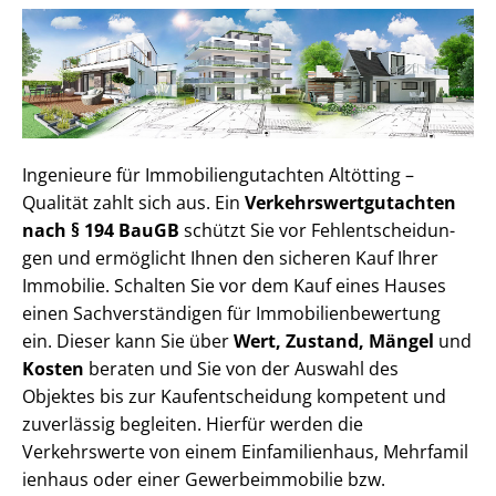
Ingenieure für Im­mo­bi­li­en­gut­ach­ten Altötting –
Qualität zahlt sich aus. Ein
Ver­kehrs­wert­gut­ach­ten
nach § 194 BauGB
schützt Sie vor Fehl­ent­schei­dun­
gen und ermöglicht Ihnen den sicheren Kauf Ihrer
Immobilie. Schalten Sie vor dem Kauf eines Hauses
einen Sach­ver­stän­di­gen für Im­mo­bi­li­en­be­wer­tung
ein. Dieser kann Sie über
Wert, Zustand, Mängel
und
Kosten
beraten und Sie von der Auswahl des
Objektes bis zur Kauf­ent­schei­dung kompetent und
zuverlässig begleiten. Hierfür werden die
Verkehrswerte von einem Einfamilienhaus, Mehr­fa­mi­l
i­en­haus oder einer Ge­wer­be­im­mo­bi­lie bzw.