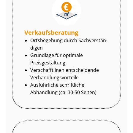
Ver­kaufs­be­ra­tung
Ortsbegehung durch Sach­ver­stän­
di­gen
Grundlage für optimale
Preisgestaltung
Verschafft Inen entscheidende
Ver­hand­lungs­vor­tei­le
Ausführliche schriftliche
Abhandlung (ca. 30-50 Seiten)