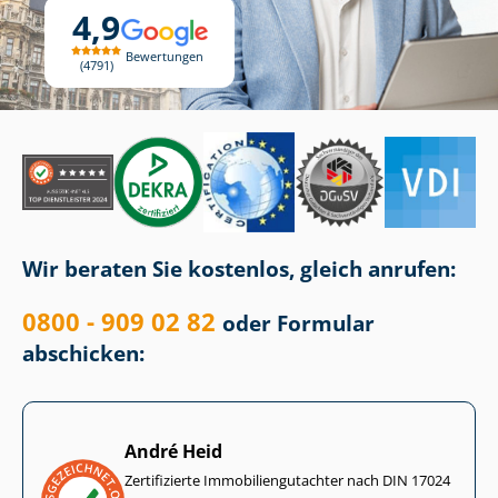
4,9
Bewertungen
4791
Wir beraten Sie kostenlos, gleich anrufen:
0800 - 909 02 82
oder Formular
abschicken:
André Heid
Zertifizierte Im­mo­bi­li­en­gut­ach­ter nach DIN 17024