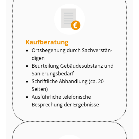
Kaufberatung
Ortsbegehung durch Sach­ver­stän­
di­gen
Beurteilung Gebäudesubstanz und
Sa­nie­rungs­be­darf
Schriftliche Abhandlung (ca. 20
Seiten)
Ausführliche telefonische
Besprechung der Ergebnisse