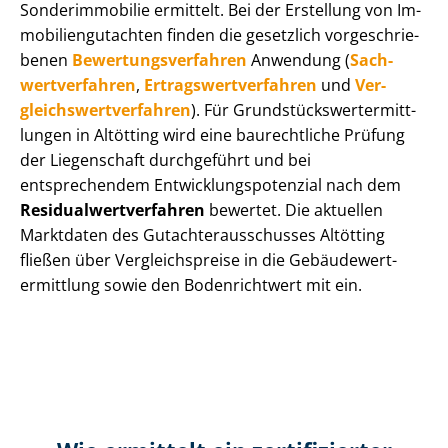
Sonderimmobilie ermittelt. Bei der Erstellung von Im­
mo­bi­li­en­gut­ach­ten finden die gesetzlich vor­ge­schrie­
be­nen
Be­wer­tungs­ver­fah­ren
Anwendung (
Sach­
wert­ver­fah­ren
,
Er­trags­wert­ver­fah­ren
und
Ver­
gleichs­wert­ver­fah­ren
). Für Grund­stücks­wert­ermitt­
lun­gen in Altötting wird eine baurechtliche Prüfung
der Liegenschaft durchgeführt und bei
entsprechendem Ent­wick­lungs­po­ten­zi­al nach dem
Re­si­du­al­wert­ver­fah­ren
bewertet. Die aktuellen
Marktdaten des Gut­ach­ter­aus­schus­ses Altötting
fließen über Ver­gleichs­prei­se in die Ge­bäu­de­wert­
ermitt­lung sowie den Bodenrichtwert mit ein.