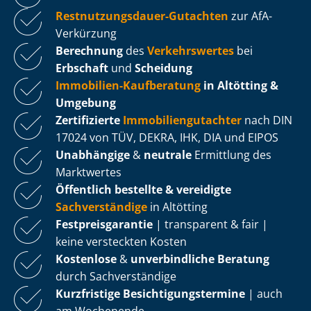
Rest­nut­zungs­dau­er-Gutachten
zur AfA-
Verkürzung
Berechnung
des
Verkehrswertes
bei
Erbschaft
und
Scheidung
Immobilien-Kaufberatung
in Altötting &
Umgebung
Zertifizierte
Im­mo­bi­li­en­gut­ach­ter
nach DIN
17024 von TÜV, DEKRA, IHK, DIA und EIPOS
Unabhängige
&
neutrale
Ermittlung des
Marktwertes
Öffentlich bestellte & vereidigte
Sachverständige
in Altötting
Fest­preis­ga­ran­tie
| transparent & fair |
keine versteckten Kosten
Kostenlose
&
unverbindliche Beratung
durch Sachverständige
Kurzfristige Be­sich­ti­gungs­ter­mi­ne
| auch
am Wochenende