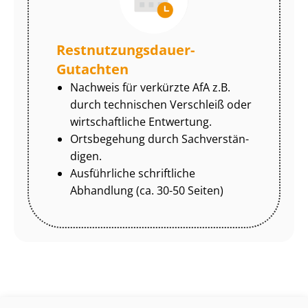
Rest­nut­zungs­dau­er-
Gutachten
Nachweis für verkürzte AfA z.B.
durch technischen Verschleiß oder
wirtschaftliche Entwertung.
Ortsbegehung durch Sach­ver­stän­
di­gen.
Ausführliche schriftliche
Abhandlung (ca. 30-50 Seiten)