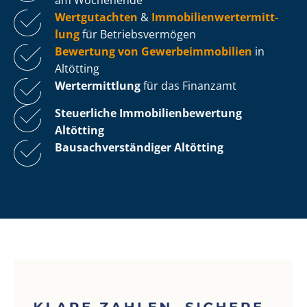
Wertgutachten
&
Im­mo­bi­li­en­wert­ermitt­
lung
für Be­triebs­ver­mö­gen
Bewertung von Ge­wer­be­im­mo­bi­li­en
in
Altötting
Wertermittlung
für das Finanzamt
Steuerliche Im­mo­bi­li­en­be­wer­tung
Altötting
Bau­sach­ver­stän­di­ger Altötting