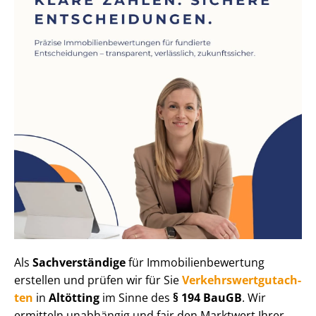
Als
Sachverständige
für Im­mo­bi­li­en­be­wer­tung
erstellen und prüfen wir für Sie
Ver­kehrs­wert­gut­ach­
ten
in
Altötting
im Sinne des
§ 194 BauGB
. Wir
ermitteln unabhängig und fair den Marktwert Ihrer