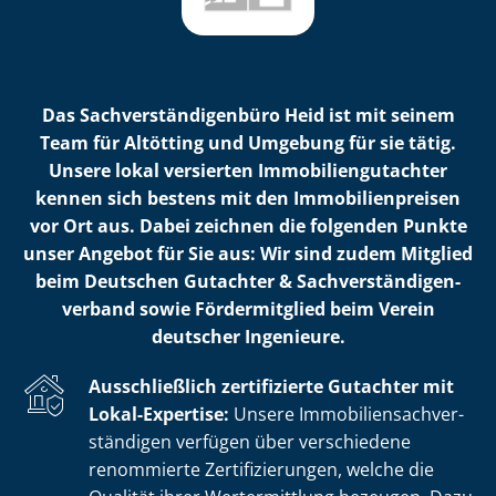
Das Sach­ver­stän­di­gen­bü­ro Heid ist mit seinem
Team für Altötting und Umgebung für sie tätig.
Unsere lokal versierten Im­mo­bi­li­en­gut­ach­ter
kennen sich bestens mit den Im­mo­bi­li­en­prei­sen
vor Ort aus. Dabei zeichnen die folgenden Punkte
unser Angebot für Sie aus: Wir sind zudem Mitglied
beim Deutschen Gutachter & Sach­ver­stän­di­gen­
ver­band sowie Fördermitglied beim Verein
deutscher Ingenieure.
Ausschließlich zertifizierte Gutachter mit
Lokal-Expertise:
Unsere Im­mo­bi­li­en­sach­ver­
stän­di­gen verfügen über verschiedene
renommierte Zer­ti­fi­zie­run­gen, welche die