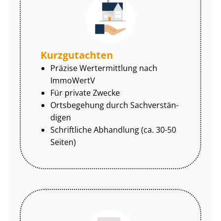
Kurzgutachten
Präzise Wertermittlung nach
ImmoWertV
Für private Zwecke
Ortsbegehung durch Sach­ver­stän­
di­gen
Schriftliche Abhandlung (ca. 30-50
Seiten)