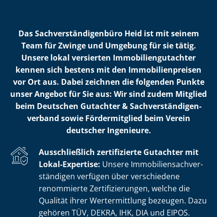
Das Sach­ver­stän­di­gen­bü­ro Heid ist mit seinem
Team für Zwinge und Umgebung für sie tätig.
Unsere lokal versierten Im­mo­bi­li­en­gut­ach­ter
kennen sich bestens mit den Im­mo­bi­li­en­prei­sen
vor Ort aus. Dabei zeichnen die folgenden Punkte
unser Angebot für Sie aus: Wir sind zudem Mitglied
beim Deutschen Gutachter & Sach­ver­stän­di­gen­
ver­band sowie Fördermitglied beim Verein
deutscher Ingenieure.
Ausschließlich zertifizierte Gutachter mit
Lokal-Expertise:
Unsere Im­mo­bi­li­en­sach­ver­
stän­di­gen verfügen über verschiedene
renommierte Zer­ti­fi­zie­run­gen, welche die
Qualität ihrer Wertermittlung bezeugen. Dazu
gehören TÜV, DEKRA, IHK, DIA und EIPOS.