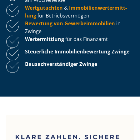
Wertgutachten
&
Im­mo­bi­li­en­wert­ermitt­
lung
für Be­triebs­ver­mö­gen
Bewertung von Ge­wer­be­im­mo­bi­li­en
in
Zwinge
Wertermittlung
für das Finanzamt
Steuerliche Im­mo­bi­li­en­be­wer­tung
Zwinge
Bau­sach­ver­stän­di­ger Zwinge