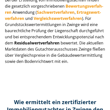
Bei der Erstellung von Im­mo­bi­li­en­gut­ach­ten finden
die gesetzlich vor­ge­schrie­be­nen
Be­wer­tungs­ver­fah­
ren
Anwendung (
Sach­wert­ver­fah­ren
,
Er­trags­wert­
ver­fah­ren
und
Ver­gleichs­wert­ver­fah­ren
). Für
Grund­stücks­wert­ermitt­lun­gen in Zwinge wird eine
baurechtliche Prüfung der Liegenschaft durchgeführt
und bei entsprechendem Ent­wick­lungs­po­ten­zi­al nach
dem
Re­si­du­al­wert­ver­fah­ren
bewertet. Die aktuellen
Marktdaten des Gut­ach­ter­aus­schus­ses Zwinge fließen
über Ver­gleichs­prei­se in die Ge­bäu­de­wert­ermitt­lung
sowie den Bodenrichtwert mit ein.
Wie ermittelt ein zertifizierter
Immobilien­gutachter in Zwinge den