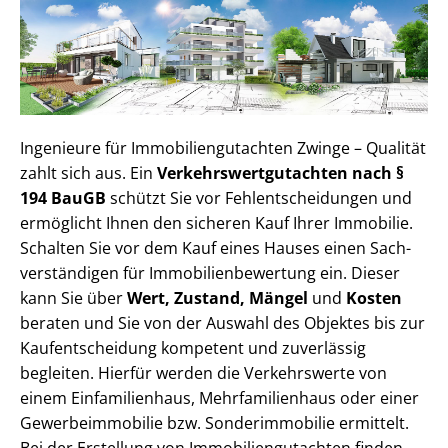
Ingenieure für Im­mo­bi­li­en­gut­ach­ten Zwinge – Qualität
zahlt sich aus. Ein
Ver­kehrs­wert­gut­ach­ten nach §
194 BauGB
schützt Sie vor Fehl­ent­schei­dun­gen und
ermöglicht Ihnen den sicheren Kauf Ihrer Immobilie.
Schalten Sie vor dem Kauf eines Hauses einen Sach­
ver­stän­di­gen für Im­mo­bi­li­en­be­wer­tung ein. Dieser
kann Sie über
Wert, Zustand, Mängel
und
Kosten
beraten und Sie von der Auswahl des Objektes bis zur
Kauf­ent­schei­dung kompetent und zuverlässig
begleiten. Hierfür werden die Verkehrswerte von
einem Einfamilienhaus, Mehr­fa­mi­li­en­haus oder einer
Ge­wer­be­im­mo­bi­lie bzw. Sonderimmobilie ermittelt.