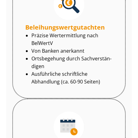
Be­lei­hungs­wert­gut­ach­ten
Präzise Wertermittlung nach
BelWertV
Von Banken anerkannt
Ortsbegehung durch Sach­ver­stän­
di­gen
Ausführliche schriftliche
Abhandlung (ca. 60-90 Seiten)