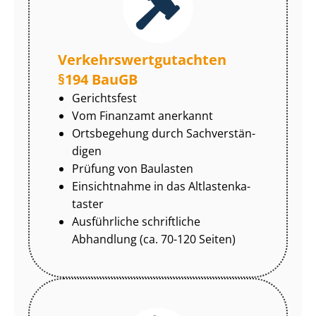
Ver­kehrs­wert­gut­ach­ten
§194 BauGB
Gerichtsfest
Vom Finanzamt anerkannt
Ortsbegehung durch Sach­ver­stän­
di­gen
Prüfung von Baulasten
Einsichtnahme in das Alt­las­ten­ka­
tas­ter
Ausführliche schriftliche
Abhandlung (ca. 70-120 Seiten)