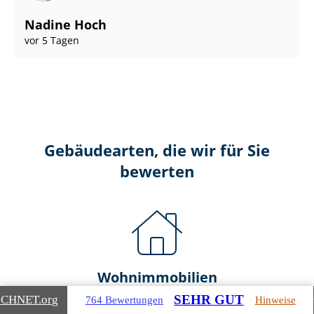
Nadine Hoch
vor 5 Tagen
Gebäudearten, die wir für Sie
bewerten
Wohnimmobilien
SEHR GUT
ICHNET
.org
764 Bewertungen
Hinweise
Ein- und Zwei­fa­mi­li­en­häu­ser