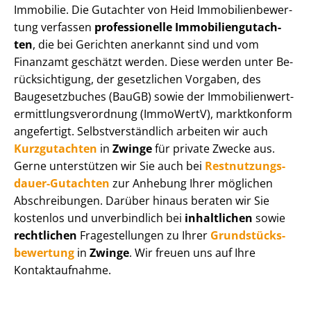
Immobilie. Die Gutachter von Heid Im­mo­bi­li­en­be­wer­
tung verfassen
professionelle Im­mo­bi­li­en­gut­ach­
ten
, die bei Gerichten anerkannt sind und vom
Finanzamt geschätzt werden. Diese werden unter Be­
rück­sich­ti­gung, der gesetzlichen Vorgaben, des
Baugesetzbuches (BauGB) sowie der Im­mo­bi­li­en­wert­
ermitt­lungs­ver­ord­nung (ImmoWertV), marktkonform
angefertigt. Selbst­ver­ständ­lich arbeiten wir auch
Kurzgutachten
in
Zwinge
für private Zwecke aus.
Gerne unterstützen wir Sie auch bei
Rest­nut­zungs­
dau­er-Gutachten
zur Anhebung Ihrer möglichen
Abschreibungen. Darüber hinaus beraten wir Sie
kostenlos und unverbindlich bei
inhaltlichen
sowie
rechtlichen
Fragestellungen zu Ihrer
Grund­stücks­
be­wer­tung
in
Zwinge
. Wir freuen uns auf Ihre
Kontaktaufnahme.