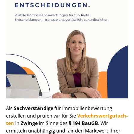
Als
Sachverständige
für Im­mo­bi­li­en­be­wer­tung
erstellen und prüfen wir für Sie
Ver­kehrs­wert­gut­ach­
ten
in
Zwinge
im Sinne des
§ 194 BauGB
. Wir
ermitteln unabhängig und fair den Marktwert Ihrer