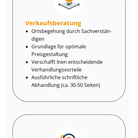
Ver­kaufs­be­ra­tung
Ortsbegehung durch Sach­ver­stän­
di­gen
Grundlage für optimale
Preisgestaltung
Verschafft Inen entscheidende
Ver­hand­lungs­vor­tei­le
Ausführliche schriftliche
Abhandlung (ca. 30-50 Seiten)