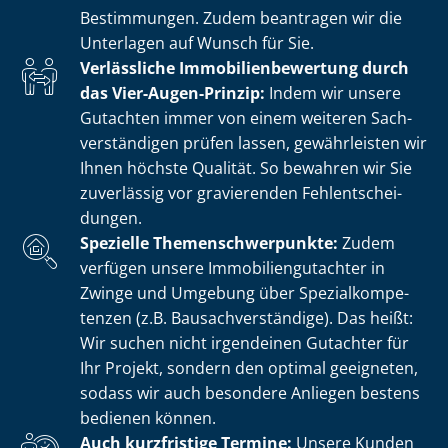
Bestimmungen. Zudem beantragen wir die
Unterlagen auf Wunsch für Sie.
Verlässliche Im­mo­bi­li­en­be­wer­tung durch
das Vier-Augen-Prinzip:
Indem wir unsere
Gutachten immer von einem weiteren Sach­
ver­stän­di­gen prüfen lassen, gewährleisten wir
Ihnen höchste Qualität. So bewahren wir Sie
zuverlässig vor gravierenden Fehl­ent­schei­
dun­gen.
Spezielle The­men­schwer­punk­te:
Zudem
verfügen unsere Im­mo­bi­li­en­gut­ach­ter in
Zwinge und Umgebung über Spe­zi­al­kom­pe­
ten­zen (z.B. Bau­sach­ver­stän­di­ge). Das heißt:
Wir suchen nicht irgendeinen Gutachter für
Ihr Projekt, sondern den optimal geeigneten,
sodass wir auch besondere Anliegen bestens
bedienen können.
Auch kurzfristige Termine:
Unsere Kunden