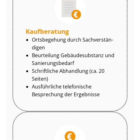
Kaufberatung
Ortsbegehung durch Sach­ver­stän­
di­gen
Beurteilung Gebäudesubstanz und
Sa­nie­rungs­be­darf
Schriftliche Abhandlung (ca. 20
Seiten)
Ausführliche telefonische
Besprechung der Ergebnisse