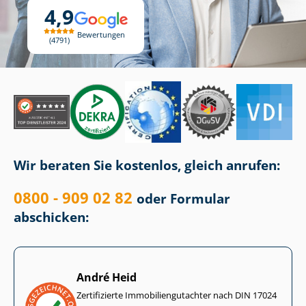
4,9
Bewertungen
4791
Wir beraten Sie kostenlos, gleich anrufen:
0800 - 909 02 82
oder Formular
abschicken:
André Heid
Zertifizierte Im­mo­bi­li­en­gut­ach­ter nach DIN 17024