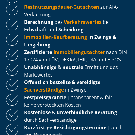
Rest­nut­zungs­dau­er-Gutachten
zur AfA-
Verkürzung
Berechnung
des
Verkehrswertes
bei
Erbschaft
und
Scheidung
Immobilien-Kaufberatung
in Zwinge &
Umgebung
Zertifizierte
Im­mo­bi­li­en­gut­ach­ter
nach DIN
17024 von TÜV, DEKRA, IHK, DIA und EIPOS
Unabhängige
&
neutrale
Ermittlung des
Marktwertes
Öffentlich bestellte & vereidigte
Sachverständige
in Zwinge
Fest­preis­ga­ran­tie
| transparent & fair |
keine versteckten Kosten
Kostenlose
&
unverbindliche Beratung
durch Sachverständige
Kurzfristige Be­sich­ti­gungs­ter­mi­ne
| auch
am Wochenende