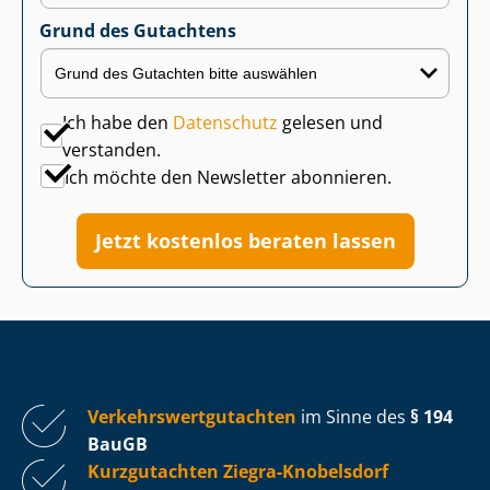
Grund des Gutachtens
Ich habe den
Datenschutz
gelesen und
verstanden.
Ich möchte den Newsletter abonnieren.
Jetzt kostenlos beraten lassen
Ver­kehrs­wert­gut­ach­ten
im Sinne des
§ 194
BauGB
Kurzgutachten Ziegra-Knobelsdorf