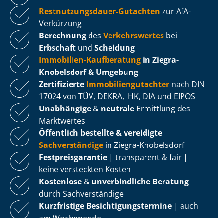
Rest­nut­zungs­dau­er-Gutachten
zur AfA-
Verkürzung
Berechnung
des
Verkehrswertes
bei
Erbschaft
und
Scheidung
Immobilien-Kaufberatung
in Ziegra-
Knobelsdorf & Umgebung
Zertifizierte
Im­mo­bi­li­en­gut­ach­ter
nach DIN
17024 von TÜV, DEKRA, IHK, DIA und EIPOS
Unabhängige
&
neutrale
Ermittlung des
Marktwertes
Öffentlich bestellte & vereidigte
Sachverständige
in Ziegra-Knobelsdorf
Fest­preis­ga­ran­tie
| transparent & fair |
keine versteckten Kosten
Kostenlose
&
unverbindliche Beratung
durch Sachverständige
Kurzfristige Be­sich­ti­gungs­ter­mi­ne
| auch
am Wochenende