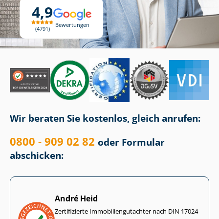
4,9
Bewertungen
4791
Wir beraten Sie kostenlos, gleich anrufen:
0800 - 909 02 82
oder Formular
abschicken:
André Heid
Zertifizierte Im­mo­bi­li­en­gut­ach­ter nach DIN 17024