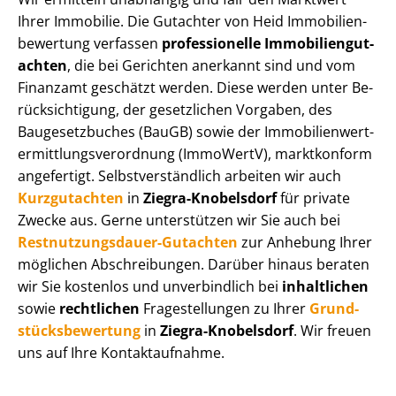
Ihrer Immobilie. Die Gutachter von Heid Im­mo­bi­li­en­
be­wer­tung verfassen
professionelle Im­mo­bi­li­en­gut­
ach­ten
, die bei Gerichten anerkannt sind und vom
Finanzamt geschätzt werden. Diese werden unter Be­
rück­sich­ti­gung, der gesetzlichen Vorgaben, des
Baugesetzbuches (BauGB) sowie der Im­mo­bi­li­en­wert­
ermitt­lungs­ver­ord­nung (ImmoWertV), marktkonform
angefertigt. Selbst­ver­ständ­lich arbeiten wir auch
Kurzgutachten
in
Ziegra-Knobelsdorf
für private
Zwecke aus. Gerne unterstützen wir Sie auch bei
Rest­nut­zungs­dau­er-Gutachten
zur Anhebung Ihrer
möglichen Abschreibungen. Darüber hinaus beraten
wir Sie kostenlos und unverbindlich bei
inhaltlichen
sowie
rechtlichen
Fragestellungen zu Ihrer
Grund­
stücks­be­wer­tung
in
Ziegra-Knobelsdorf
. Wir freuen
uns auf Ihre Kontaktaufnahme.