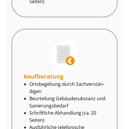
Seiten)
Kaufberatung
Ortsbegehung durch Sach­ver­stän­
di­gen
Beurteilung Gebäudesubstanz und
Sa­nie­rungs­be­darf
Schriftliche Abhandlung (ca. 20
Seiten)
Ausführliche telefonische