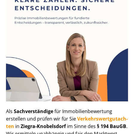
Als
Sachverständige
für Im­mo­bi­li­en­be­wer­tung
erstellen und prüfen wir für Sie
Ver­kehrs­wert­gut­ach­
ten
in
Ziegra-Knobelsdorf
im Sinne des
§ 194 BauGB
.
Wir ermitteln unabhängig und fair den Marktwert