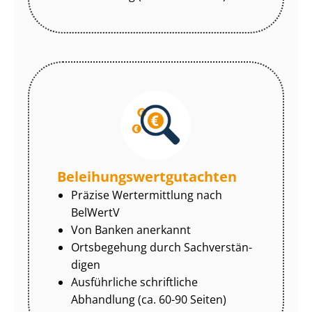
Be­lei­hungs­wert­gut­ach­ten
Präzise Wertermittlung nach
BelWertV
Von Banken anerkannt
Ortsbegehung durch Sach­ver­stän­
di­gen
Ausführliche schriftliche
Abhandlung (ca. 60-90 Seiten)