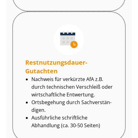
Rest­nut­zungs­dau­er-
Gutachten
Nachweis für verkürzte AfA z.B.
durch technischen Verschleiß oder
wirtschaftliche Entwertung.
Ortsbegehung durch Sach­ver­stän­
di­gen.
Ausführliche schriftliche
Abhandlung (ca. 30-50 Seiten)