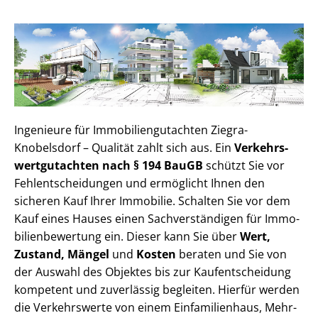
Ingenieure für Im­mo­bi­li­en­gut­ach­ten Ziegra-
Knobelsdorf – Qualität zahlt sich aus. Ein
Ver­kehrs­
wert­gut­ach­ten nach § 194 BauGB
schützt Sie vor
Fehl­ent­schei­dun­gen und ermöglicht Ihnen den
sicheren Kauf Ihrer Immobilie. Schalten Sie vor dem
Kauf eines Hauses einen Sach­ver­stän­di­gen für Im­mo­
bi­li­en­be­wer­tung ein. Dieser kann Sie über
Wert,
Zustand, Mängel
und
Kosten
beraten und Sie von
der Auswahl des Objektes bis zur Kauf­ent­schei­dung
kompetent und zuverlässig begleiten. Hierfür werden
die Verkehrswerte von einem Einfamilienhaus, Mehr­