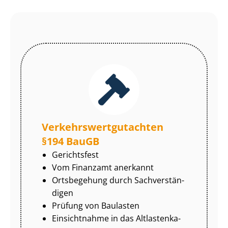
Ver­kehrs­wert­gut­ach­ten
§194 BauGB
Gerichtsfest
Vom Finanzamt anerkannt
Ortsbegehung durch Sach­ver­stän­
di­gen
Prüfung von Baulasten
Einsichtnahme in das Alt­las­ten­ka­