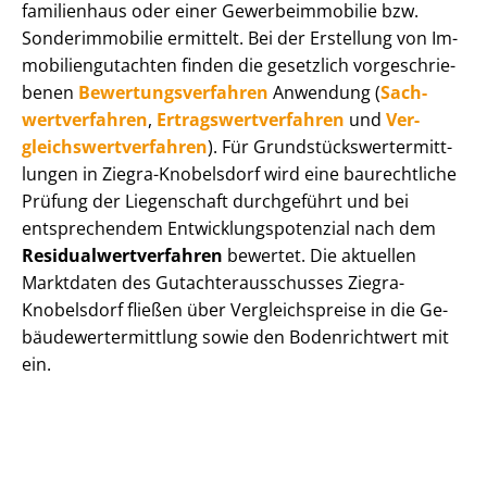
fa­mi­li­en­haus oder einer Ge­wer­be­im­mo­bi­lie bzw.
Sonderimmobilie ermittelt. Bei der Erstellung von Im­
mo­bi­li­en­gut­ach­ten finden die gesetzlich vor­ge­schrie­
be­nen
Be­wer­tungs­ver­fah­ren
Anwendung (
Sach­
wert­ver­fah­ren
,
Er­trags­wert­ver­fah­ren
und
Ver­
gleichs­wert­ver­fah­ren
). Für Grund­stücks­wert­ermitt­
lun­gen in Ziegra-Knobelsdorf wird eine baurechtliche
Prüfung der Liegenschaft durchgeführt und bei
entsprechendem Ent­wick­lungs­po­ten­zi­al nach dem
Re­si­du­al­wert­ver­fah­ren
bewertet. Die aktuellen
Marktdaten des Gut­ach­ter­aus­schus­ses Ziegra-
Knobelsdorf fließen über Ver­gleichs­prei­se in die Ge­
bäu­de­wert­ermitt­lung sowie den Bodenrichtwert mit
ein.