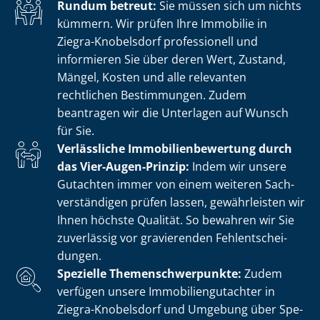
Rundum betreut:
Sie müssen sich um nichts
kümmern. Wir prüfen Ihre Immobilie in
Ziegra-Knobelsdorf professionell und
informieren Sie über deren Wert, Zustand,
Mängel, Kosten und alle relevanten
rechtlichen Bestimmungen. Zudem
beantragen wir die Unterlagen auf Wunsch
für Sie.
Verlässliche Im­mo­bi­li­en­be­wer­tung durch
das Vier-Augen-Prinzip:
Indem wir unsere
Gutachten immer von einem weiteren Sach­
ver­stän­di­gen prüfen lassen, gewährleisten wir
Ihnen höchste Qualität. So bewahren wir Sie
zuverlässig vor gravierenden Fehl­ent­schei­
dun­gen.
Spezielle The­men­schwer­punk­te:
Zudem
verfügen unsere Im­mo­bi­li­en­gut­ach­ter in
Ziegra-Knobelsdorf und Umgebung über Spe­