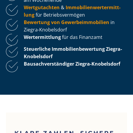
Wertgutachten
&
Im­mo­bi­li­en­wert­ermitt­
lung
für Be­triebs­ver­mö­gen
Bewertung von Ge­wer­be­im­mo­bi­li­en
in
Ziegra-Knobelsdorf
Wertermittlung
für das Finanzamt
Steuerliche Im­mo­bi­li­en­be­wer­tung
Ziegra-
Knobelsdorf
Bau­sach­ver­stän­di­ger Ziegra-Knobelsdorf