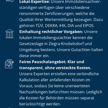
Lokal-Expertise:
Unsere Im­mo­bi­li­en­sach­ver­
stän­di­gen verfügen über verschiedene
renommierte Zer­ti­fi­zie­run­gen, welche die
Qualität ihrer Wertermittlung bezeugen. Dazu
gehören TÜV, DEKRA, IHK, DIA und EIPOS.
Einhaltung rechtlicher Vorgaben:
Unsere
lokalen Im­mo­bi­li­en­gut­ach­ter kennen die
Gesetzeslage in Ziegra-Knobelsdorf und
Umgebung bestens. Unsere Gutachten halten
diese immer ein.
Faires Pauschalangebot: Klar und
transparent, ohne versteckte Kosten.
Unsere Experten erstellen eine verbindliche
Kalkulation aller anfallenden Kosten im
Voraus, sodass Sie keine unerwarteten
Nachzahlungen befürchten müssen. Lediglich
die Kosten für Behörden müssen separat
berücksichtigt werden.