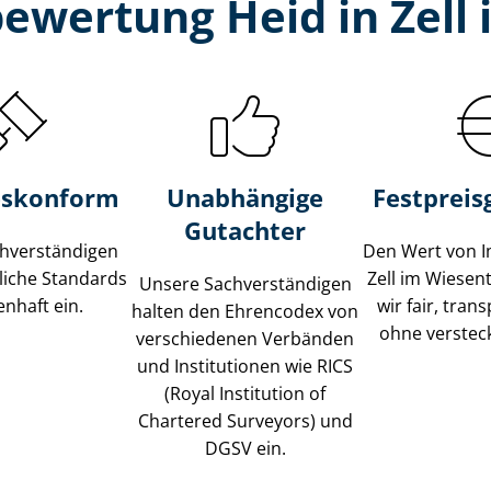
ewertung Heid in Zell
s­konform
Unabhängige
Festpreis​
Gutachter
­ver­stän­di­gen
Den Wert von I
liche Standards
Zell im Wiesen
Unsere Sach­ver­stän­di­gen
nhaft ein.
wir fair, tran
halten den Ehrencodex von
ohne verstec
verschiedenen Verbänden
und Institutionen wie RICS
(Royal Institution of
Chartered Surveyors) und
DGSV ein.