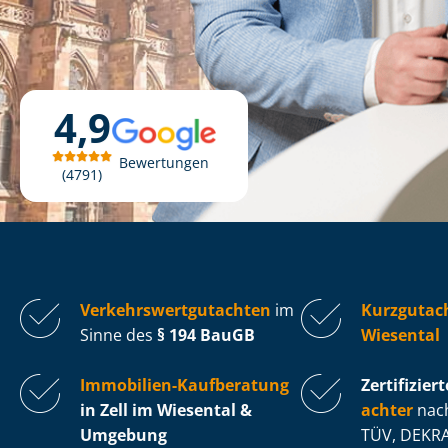
4,9
Bewertungen
4791
Ver­kehrs­wert­gut­ach­ten
im
Kurzgutach
Sinne des
§ 194 BauGB
Wiesental
Immobilien-Kaufberatung
Zertifiziert
in Zell im Wiesental &
ach­ter
nach
Umgebung
TÜV, DEKRA