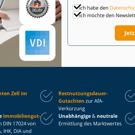
Ich habe den
Datenschu
Ich möchte den Newslet
Jet
ten Zell im
Rest­nut­zungs­dau­er-
Gutachten
zur AfA-
Verkürzung
e
Im­mo­bi­li­en­gut­
Unabhängige
&
neutrale
 DIN 17024 von
Ermittlung des Marktwertes
, IHK, DIA und