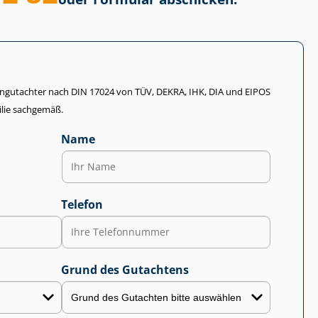
li­en­gut­ach­ter nach DIN 17024 von TÜV, DEKRA, IHK, DIA und EIPOS
lie sachgemäß.
Name
Telefon
Grund des Gutachtens