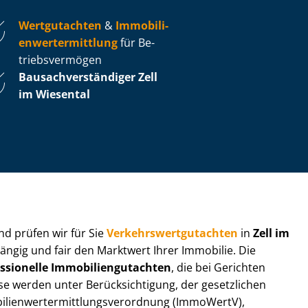
Wertgutachten
&
Im­mo­bi­li­
en­wert­ermitt­lung
für Be­
triebs­ver­mö­gen
Bau­sach­ver­stän­di­ger Zell
im Wiesental
 und prüfen wir für Sie
Ver­kehrs­wert­gut­ach­ten
in
Zell im
ängig und fair den Marktwert Ihrer Immobilie. Die
ssionelle Im­mo­bi­li­en­gut­ach­ten
, die bei Gerichten
werden unter Be­rück­sich­ti­gung, der gesetzlichen
i­en­wert­ermitt­lungs­ver­ord­nung (ImmoWertV),