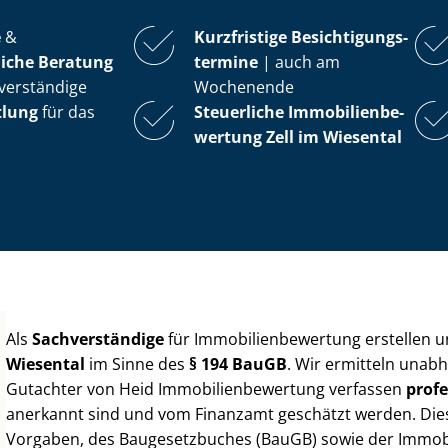
e
&
Kurzfristige Be­sich­ti­gungs­
iche Beratung
ter­mi­ne
| auch am
verständige
Wochenende
tlung
für das
Steuerliche Im­mo­bi­li­en­be­
wer­tung
Zell im Wiesental
Als
Sachverständige
für Im­mo­bi­li­en­be­wer­tung erstellen
Wiesental
im Sinne des
§ 194 BauGB
. Wir ermitteln unabh
Gutachter von Heid Im­mo­bi­li­en­be­wer­tung verfassen
profe
anerkannt sind und vom Finanzamt geschätzt werden. Diese 
Vorgaben, des Baugesetzbuches (BauGB) sowie der Im­mo­bi­l