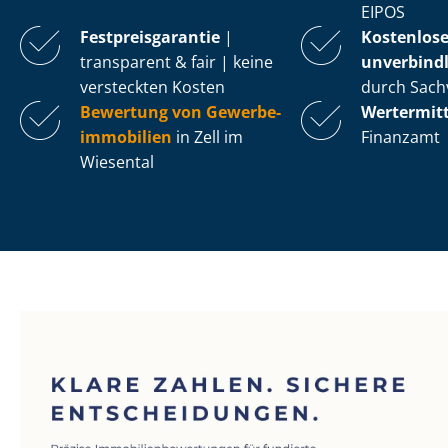
EIPOS
Fest­preis­ga­ran­tie
|
Kostenlos
transparent & fair | keine
unverbindl
versteckten Kosten
durch Sach
Bewertung von Ge­wer­be­
Wertermit
im­mo­bi­li­en
in Zell im
Finanzamt
Wiesental