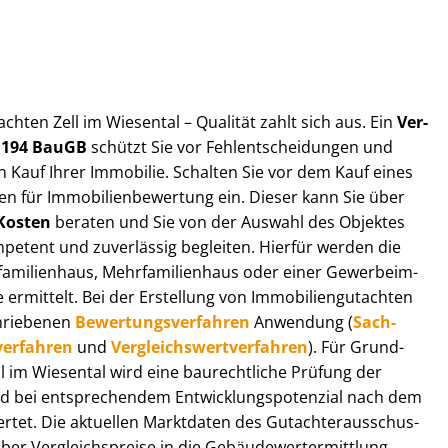
t­ach­ten Zell im Wiesental – Qualität zahlt sich aus. Ein
Ver­
§ 194 BauGB
schützt Sie vor Fehl­ent­schei­dun­gen und
 Kauf Ihrer Immobilie. Schalten Sie vor dem Kauf eines
n für Im­mo­bi­li­en­be­wer­tung ein. Dieser kann Sie über
Kosten
beraten und Sie von der Auswahl des Objektes
ompetent und zuverlässig begleiten. Hierfür werden die
ilienhaus, Mehr­fa­mi­li­en­haus oder einer Ge­wer­be­im­
rmittelt. Bei der Erstellung von Im­mo­bi­li­en­gut­ach­ten
hrie­be­nen
Be­wer­tungs­ver­fah­ren
Anwendung (
Sach­
ver­fah­ren
und
Ver­gleichs­wert­ver­fah­ren
). Für Grund­
Zell im Wiesental wird eine baurechtliche Prüfung der
 bei entsprechendem Ent­wick­lungs­po­ten­zi­al nach dem
tet. Die aktuellen Marktdaten des Gut­ach­ter­aus­schus­
er Ver­gleichs­prei­se in die Ge­bäu­de­wert­ermitt­lung