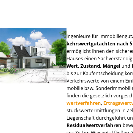
Ingenieure für Im­mo­bi­li­en­gu
kehrs­wert­gut­ach­ten nach 
ermöglicht Ihnen den sicheren
Hauses einen Sach­ver­stän­di­ge
Wert, Zustand, Mängel
und
bis zur Kauf­ent­schei­dung k
Verkehrswerte von einem Einfam
mo­bi­lie bzw. Sonderimmobilie e
finden die gesetzlich vor­ge­sc
wert­ver­fah­ren
,
Er­trags­wert­
stücks­wert­ermitt­lun­gen in 
Liegenschaft durchgeführt und
Re­si­du­al­wert­ver­fah­ren
bewer
ses Zell im Wiesental fließen üb