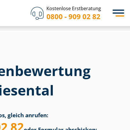
Kostenlose Erstberatung
0800 - 909 02 82
en­bewertung
iesental
s, gleich anrufen:
02 82
oder Formular abschicken: