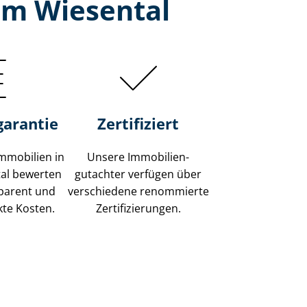
 im Wiesental
garantie
Zertifiziert
mmobilien in
Unsere Immobilien­
tal bewerten
gutachter verfügen über
sparent und
verschiedene renommierte
kte Kosten.
Zer­ti­fi­zie­run­gen.