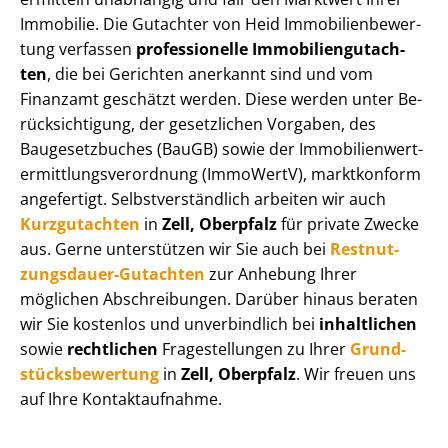
Immobilie. Die Gutachter von Heid Im­mo­bi­li­en­be­wer­
tung verfassen
professionelle Im­mo­bi­li­en­gut­ach­
ten
, die bei Gerichten anerkannt sind und vom
Finanzamt geschätzt werden. Diese werden unter Be­
rück­sich­ti­gung, der gesetzlichen Vorgaben, des
Baugesetzbuches (BauGB) sowie der Im­mo­bi­li­en­wert­
ermitt­lungs­ver­ord­nung (ImmoWertV), marktkonform
angefertigt. Selbst­ver­ständ­lich arbeiten wir auch
Kurzgutachten
in
Zell, Oberpfalz
für private Zwecke
aus. Gerne unterstützen wir Sie auch bei
Rest­nut­
zungs­dau­er-Gutachten
zur Anhebung Ihrer
möglichen Abschreibungen. Darüber hinaus beraten
wir Sie kostenlos und unverbindlich bei
inhaltlichen
sowie
rechtlichen
Fragestellungen zu Ihrer
Grund­
stücks­be­wer­tung
in
Zell, Oberpfalz
. Wir freuen uns
auf Ihre Kontaktaufnahme.