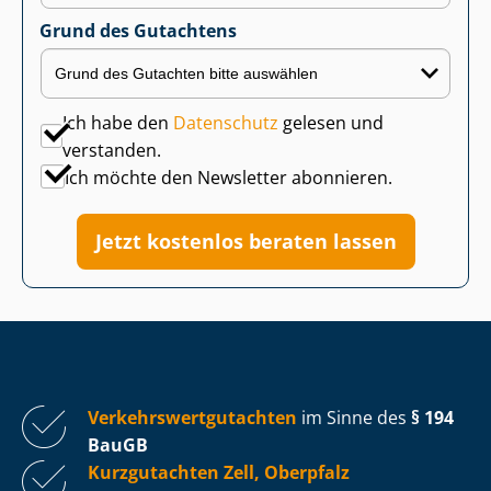
Grund des Gutachtens
Ich habe den
Datenschutz
gelesen und
verstanden.
Ich möchte den Newsletter abonnieren.
Jetzt kostenlos beraten lassen
Ver­kehrs­wert­gut­ach­ten
im Sinne des
§ 194
BauGB
Kurzgutachten Zell, Oberpfalz