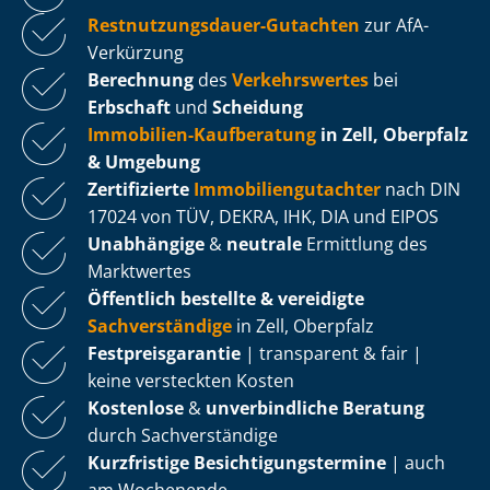
Rest­nut­zungs­dau­er-Gutachten
zur AfA-
Verkürzung
Berechnung
des
Verkehrswertes
bei
Erbschaft
und
Scheidung
Immobilien-Kaufberatung
in Zell, Oberpfalz
& Umgebung
Zertifizierte
Im­mo­bi­li­en­gut­ach­ter
nach DIN
17024 von TÜV, DEKRA, IHK, DIA und EIPOS
Unabhängige
&
neutrale
Ermittlung des
Marktwertes
Öffentlich bestellte & vereidigte
Sachverständige
in Zell, Oberpfalz
Fest­preis­ga­ran­tie
| transparent & fair |
keine versteckten Kosten
Kostenlose
&
unverbindliche Beratung
durch Sachverständige
Kurzfristige Be­sich­ti­gungs­ter­mi­ne
| auch
am Wochenende