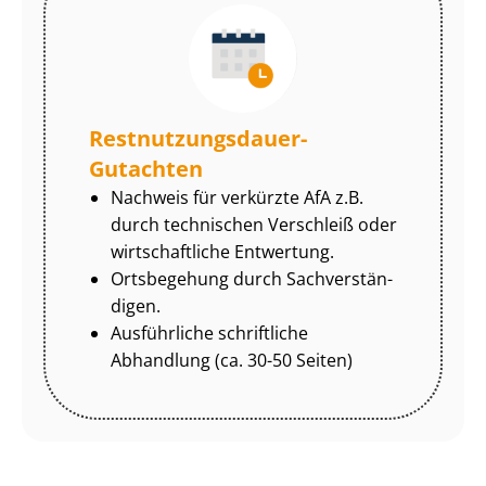
Rest­nut­zungs­dau­er-
Gutachten
Nachweis für verkürzte AfA z.B.
durch technischen Verschleiß oder
wirtschaftliche Entwertung.
Ortsbegehung durch Sach­ver­stän­
di­gen.
Ausführliche schriftliche
Abhandlung (ca. 30-50 Seiten)