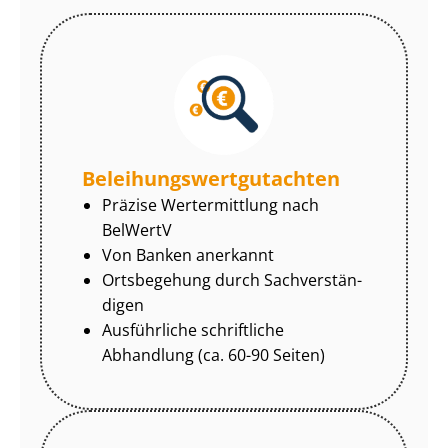
Be­lei­hungs­wert­gut­ach­ten
Präzise Wertermittlung nach
BelWertV
Von Banken anerkannt
Ortsbegehung durch Sach­ver­stän­
di­gen
Ausführliche schriftliche
Abhandlung (ca. 60-90 Seiten)