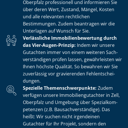
Oberpfalz professionell und informieren Sie
über deren Wert, Zustand, Mängel, Kosten
und alle relevanten rechtlichen
Bestimmungen. Zudem beantragen wir die
Unterlagen auf Wunsch für Sie.
Verlässliche Im­mo­bi­li­en­be­wer­tung durch
das Vier-Augen-Prinzip:
Indem wir unsere
Gutachten immer von einem weiteren Sach­
ver­stän­di­gen prüfen lassen, gewährleisten wir
Ihnen höchste Qualität. So bewahren wir Sie
zuverlässig vor gravierenden Fehl­ent­schei­
dun­gen.
Spezielle The­men­schwer­punk­te:
Zudem
verfügen unsere Im­mo­bi­li­en­gut­ach­ter in Zell,
Oberpfalz und Umgebung über Spe­zi­al­kom­
pe­ten­zen (z.B. Bau­sach­ver­stän­di­ge). Das
heißt: Wir suchen nicht irgendeinen
Gutachter für Ihr Projekt, sondern den