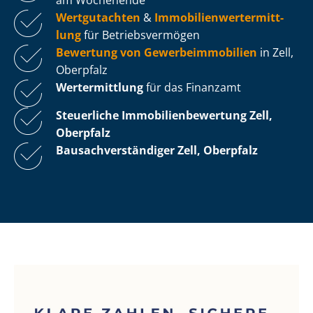
Wertgutachten
&
Im­mo­bi­li­en­wert­ermitt­
lung
für Be­triebs­ver­mö­gen
Bewertung von Ge­wer­be­im­mo­bi­li­en
in Zell,
Oberpfalz
Wertermittlung
für das Finanzamt
Steuerliche Im­mo­bi­li­en­be­wer­tung
Zell,
Oberpfalz
Bau­sach­ver­stän­di­ger Zell, Oberpfalz