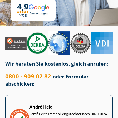
4,9
Bewertungen
4791
Wir beraten Sie kostenlos, gleich anrufen:
0800 - 909 02 82
oder Formular
abschicken:
André Heid
Zertifizierte Im­mo­bi­li­en­gut­ach­ter nach DIN 17024