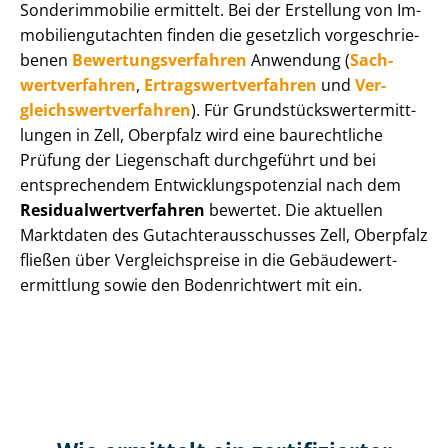
Sonderimmobilie ermittelt. Bei der Erstellung von Im­
mo­bi­li­en­gut­ach­ten finden die gesetzlich vor­ge­schrie­
be­nen
Be­wer­tungs­ver­fah­ren
Anwendung (
Sach­
wert­ver­fah­ren
,
Er­trags­wert­ver­fah­ren
und
Ver­
gleichs­wert­ver­fah­ren
). Für Grund­stücks­wert­ermitt­
lun­gen in Zell, Oberpfalz wird eine baurechtliche
Prüfung der Liegenschaft durchgeführt und bei
entsprechendem Ent­wick­lungs­po­ten­zi­al nach dem
Re­si­du­al­wert­ver­fah­ren
bewertet. Die aktuellen
Marktdaten des Gut­ach­ter­aus­schus­ses Zell, Oberpfalz
fließen über Ver­gleichs­prei­se in die Ge­bäu­de­wert­
ermitt­lung sowie den Bodenrichtwert mit ein.