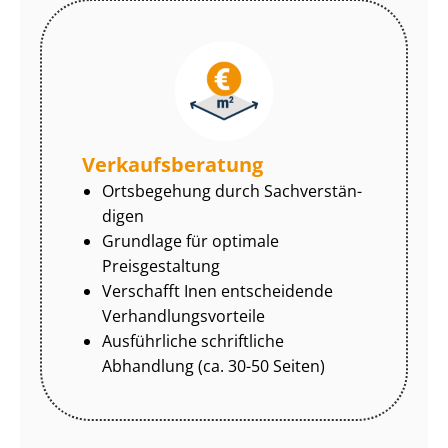
Ver­kaufs­be­ra­tung
Ortsbegehung durch Sach­ver­stän­
di­gen
Grundlage für optimale
Preisgestaltung
Verschafft Inen entscheidende
Ver­hand­lungs­vor­tei­le
Ausführliche schriftliche
Abhandlung (ca. 30-50 Seiten)