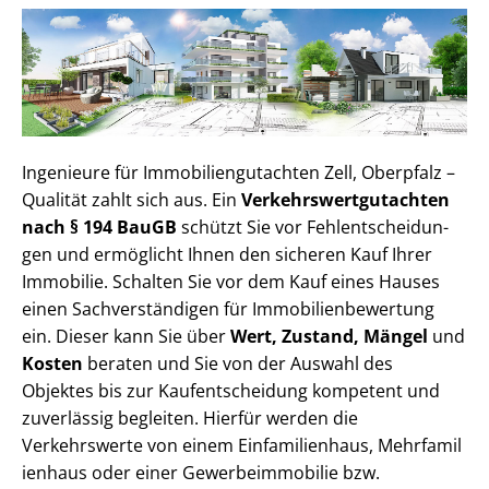
Ingenieure für Im­mo­bi­li­en­gut­ach­ten Zell, Oberpfalz –
Qualität zahlt sich aus. Ein
Ver­kehrs­wert­gut­ach­ten
nach § 194 BauGB
schützt Sie vor Fehl­ent­schei­dun­
gen und ermöglicht Ihnen den sicheren Kauf Ihrer
Immobilie. Schalten Sie vor dem Kauf eines Hauses
einen Sach­ver­stän­di­gen für Im­mo­bi­li­en­be­wer­tung
ein. Dieser kann Sie über
Wert, Zustand, Mängel
und
Kosten
beraten und Sie von der Auswahl des
Objektes bis zur Kauf­ent­schei­dung kompetent und
zuverlässig begleiten. Hierfür werden die
Verkehrswerte von einem Einfamilienhaus, Mehr­fa­mi­l
i­en­haus oder einer Ge­wer­be­im­mo­bi­lie bzw.