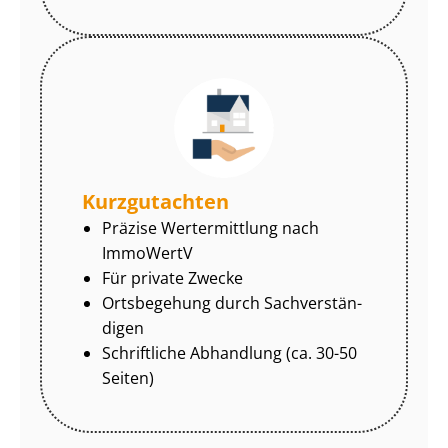
Kurzgutachten
Präzise Wertermittlung nach
ImmoWertV
Für private Zwecke
Ortsbegehung durch Sach­ver­stän­
di­gen
Schriftliche Abhandlung (ca. 30-50
Seiten)