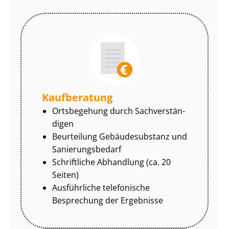
Kaufberatung
Ortsbegehung durch Sach­ver­stän­
di­gen
Beurteilung Gebäudesubstanz und
Sa­nie­rungs­be­darf
Schriftliche Abhandlung (ca. 20
Seiten)
Ausführliche telefonische
Besprechung der Ergebnisse