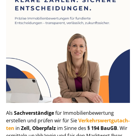
Als
Sachverständige
für Im­mo­bi­li­en­be­wer­tung
erstellen und prüfen wir für Sie
Ver­kehrs­wert­gut­ach­
ten
in
Zell, Oberpfalz
im Sinne des
§ 194 BauGB
. Wir
ermitteln unabhängig und fair den Marktwert Ihrer