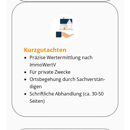
Kurzgutachten
Präzise Wertermittlung nach
ImmoWertV
Für private Zwecke
Ortsbegehung durch Sach­ver­stän­
di­gen
Schriftliche Abhandlung (ca. 30-50
Seiten)