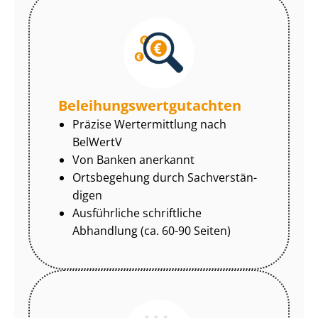
Be­lei­hungs­wert­gut­ach­ten
Präzise Wertermittlung nach
BelWertV
Von Banken anerkannt
Ortsbegehung durch Sach­ver­stän­
di­gen
Ausführliche schriftliche
Abhandlung (ca. 60-90 Seiten)