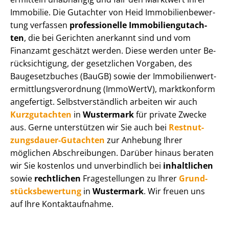
Immobilie. Die Gutachter von Heid Im­mo­bi­li­en­be­wer­
tung verfassen
professionelle Im­mo­bi­li­en­gut­ach­
ten
, die bei Gerichten anerkannt sind und vom
Finanzamt geschätzt werden. Diese werden unter Be­
rück­sich­ti­gung, der gesetzlichen Vorgaben, des
Baugesetzbuches (BauGB) sowie der Im­mo­bi­li­en­wert­
ermitt­lungs­ver­ord­nung (ImmoWertV), marktkonform
angefertigt. Selbst­ver­ständ­lich arbeiten wir auch
Kurzgutachten
in
Wustermark
für private Zwecke
aus. Gerne unterstützen wir Sie auch bei
Rest­nut­
zungs­dau­er-Gutachten
zur Anhebung Ihrer
möglichen Abschreibungen. Darüber hinaus beraten
wir Sie kostenlos und unverbindlich bei
inhaltlichen
sowie
rechtlichen
Fragestellungen zu Ihrer
Grund­
stücks­be­wer­tung
in
Wustermark
. Wir freuen uns
auf Ihre Kontaktaufnahme.