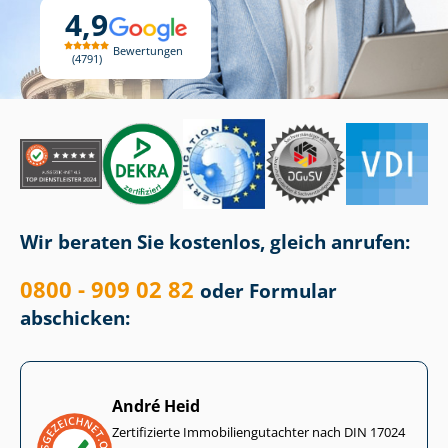
4,9
Bewertungen
4791
Wir beraten Sie kostenlos, gleich anrufen:
0800 - 909 02 82
oder Formular
abschicken:
André Heid
Zertifizierte Im­mo­bi­li­en­gut­ach­ter nach DIN 17024