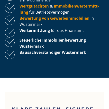
Wertgutachten
&
Im­mo­bi­li­en­wert­ermitt­
lung
für Be­triebs­ver­mö­gen
Bewertung von Ge­wer­be­im­mo­bi­li­en
in
Wustermark
Wertermittlung
für das Finanzamt
Steuerliche Im­mo­bi­li­en­be­wer­tung
Wustermark
Bau­sach­ver­stän­di­ger Wustermark