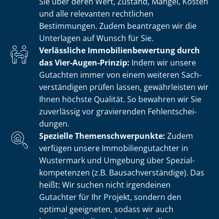
Sie über deren Wert, Zustand, Mängel, Kosten
und alle relevanten rechtlichen
Bestimmungen. Zudem beantragen wir die
Unterlagen auf Wunsch für Sie.
Verlässliche Im­mo­bi­li­en­be­wer­tung durch
das Vier-Augen-Prinzip:
Indem wir unsere
Gutachten immer von einem weiteren Sach­
ver­stän­di­gen prüfen lassen, gewährleisten wir
Ihnen höchste Qualität. So bewahren wir Sie
zuverlässig vor gravierenden Fehl­ent­schei­
dun­gen.
Spezielle The­men­schwer­punk­te:
Zudem
verfügen unsere Im­mo­bi­li­en­gut­ach­ter in
Wustermark und Umgebung über Spe­zi­al­
kom­pe­ten­zen (z.B. Bau­sach­ver­stän­di­ge). Das
heißt: Wir suchen nicht irgendeinen
Gutachter für Ihr Projekt, sondern den
optimal geeigneten, sodass wir auch