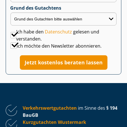
Grund des Gutachtens
Ich habe den
Datenschutz
gelesen und
verstanden.
Ich möchte den Newsletter abonnieren.
Jetzt kostenlos beraten lassen
Ver­kehrs­wert­gut­ach­ten
im Sinne des
§ 194
BauGB
Kurzgutachten Wustermark