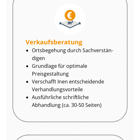
Ver­kaufs­be­ra­tung
Ortsbegehung durch Sach­ver­stän­
di­gen
Grundlage für optimale
Preisgestaltung
Verschafft Inen entscheidende
Ver­hand­lungs­vor­tei­le
Ausführliche schriftliche
Abhandlung (ca. 30-50 Seiten)