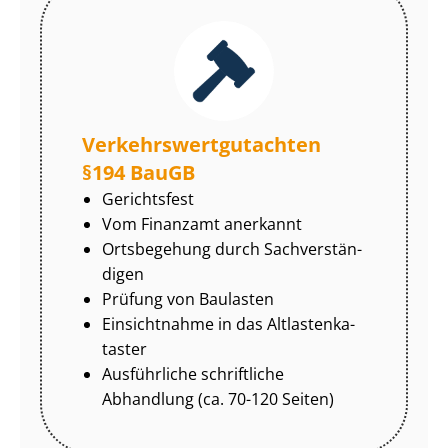
Ver­kehrs­wert­gut­ach­ten
§194 BauGB
Gerichtsfest
Vom Finanzamt anerkannt
Ortsbegehung durch Sach­ver­stän­
di­gen
Prüfung von Baulasten
Einsichtnahme in das Alt­las­ten­ka­
tas­ter
Ausführliche schriftliche
Abhandlung (ca. 70-120 Seiten)