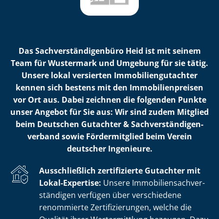
Das Sach­ver­stän­di­gen­bü­ro Heid ist mit seinem
Team für Wustermark und Umgebung für sie tätig.
Unsere lokal versierten Im­mo­bi­li­en­gut­ach­ter
kennen sich bestens mit den Im­mo­bi­li­en­prei­sen
vor Ort aus. Dabei zeichnen die folgenden Punkte
unser Angebot für Sie aus: Wir sind zudem Mitglied
beim Deutschen Gutachter & Sach­ver­stän­di­gen­
ver­band sowie Fördermitglied beim Verein
deutscher Ingenieure.
Ausschließlich zertifizierte Gutachter mit
Lokal-Expertise:
Unsere Im­mo­bi­li­en­sach­ver­
stän­di­gen verfügen über verschiedene
renommierte Zer­ti­fi­zie­run­gen, welche die