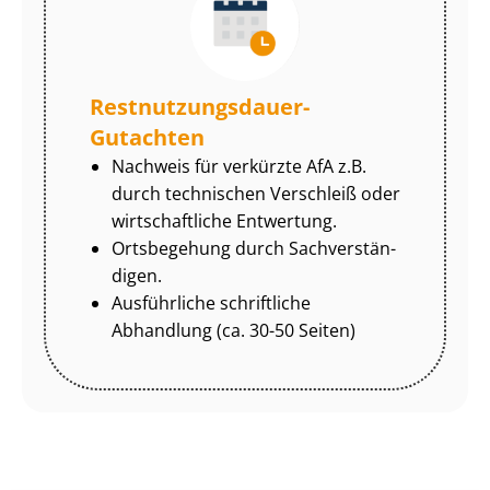
Rest­nut­zungs­dau­er-
Gutachten
Nachweis für verkürzte AfA z.B.
durch technischen Verschleiß oder
wirtschaftliche Entwertung.
Ortsbegehung durch Sach­ver­stän­
di­gen.
Ausführliche schriftliche
Abhandlung (ca. 30-50 Seiten)