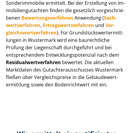
Sonderimmobilie ermittelt. Bei der Erstellung von Im­
mo­bi­li­en­gut­ach­ten finden die gesetzlich vor­ge­schrie­
be­nen
Be­wer­tungs­ver­fah­ren
Anwendung (
Sach­
wert­ver­fah­ren
,
Er­trags­wert­ver­fah­ren
und
Ver­
gleichs­wert­ver­fah­ren
). Für Grund­stücks­wert­ermitt­
lun­gen in Wustermark wird eine baurechtliche
Prüfung der Liegenschaft durchgeführt und bei
entsprechendem Ent­wick­lungs­po­ten­zi­al nach dem
Re­si­du­al­wert­ver­fah­ren
bewertet. Die aktuellen
Marktdaten des Gut­ach­ter­aus­schus­ses Wustermark
fließen über Ver­gleichs­prei­se in die Ge­bäu­de­wert­
ermitt­lung sowie den Bodenrichtwert mit ein.