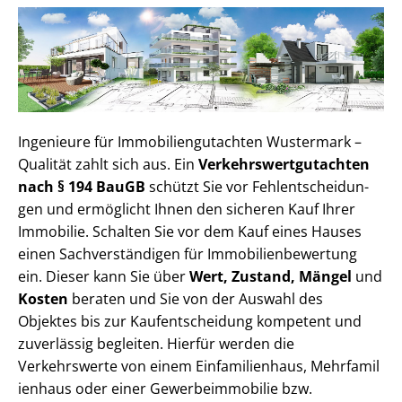
Ingenieure für Im­mo­bi­li­en­gut­ach­ten Wustermark –
Qualität zahlt sich aus. Ein
Ver­kehrs­wert­gut­ach­ten
nach § 194 BauGB
schützt Sie vor Fehl­ent­schei­dun­
gen und ermöglicht Ihnen den sicheren Kauf Ihrer
Immobilie. Schalten Sie vor dem Kauf eines Hauses
einen Sach­ver­stän­di­gen für Im­mo­bi­li­en­be­wer­tung
ein. Dieser kann Sie über
Wert, Zustand, Mängel
und
Kosten
beraten und Sie von der Auswahl des
Objektes bis zur Kauf­ent­schei­dung kompetent und
zuverlässig begleiten. Hierfür werden die
Verkehrswerte von einem Einfamilienhaus, Mehr­fa­mi­l
i­en­haus oder einer Ge­wer­be­im­mo­bi­lie bzw.