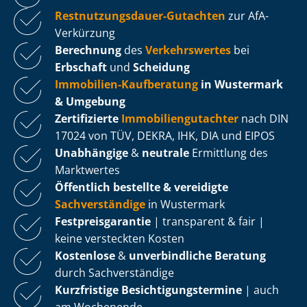
Rest­nut­zungs­dau­er-Gutachten
zur AfA-
Verkürzung
Berechnung
des
Verkehrswertes
bei
Erbschaft
und
Scheidung
Immobilien-Kaufberatung
in Wustermark
& Umgebung
Zertifizierte
Im­mo­bi­li­en­gut­ach­ter
nach DIN
17024 von TÜV, DEKRA, IHK, DIA und EIPOS
Unabhängige
&
neutrale
Ermittlung des
Marktwertes
Öffentlich bestellte & vereidigte
Sachverständige
in Wustermark
Fest­preis­ga­ran­tie
| transparent & fair |
keine versteckten Kosten
Kostenlose
&
unverbindliche Beratung
durch Sachverständige
Kurzfristige Be­sich­ti­gungs­ter­mi­ne
| auch
am Wochenende