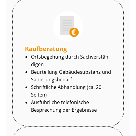
Kaufberatung
Ortsbegehung durch Sach­ver­stän­
di­gen
Beurteilung Gebäudesubstanz und
Sa­nie­rungs­be­darf
Schriftliche Abhandlung (ca. 20
Seiten)
Ausführliche telefonische
Besprechung der Ergebnisse