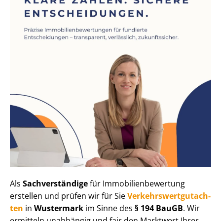
Als
Sachverständige
für Im­mo­bi­li­en­be­wer­tung
erstellen und prüfen wir für Sie
Ver­kehrs­wert­gut­ach­
ten
in
Wustermark
im Sinne des
§ 194 BauGB
. Wir
ermitteln unabhängig und fair den Marktwert Ihrer