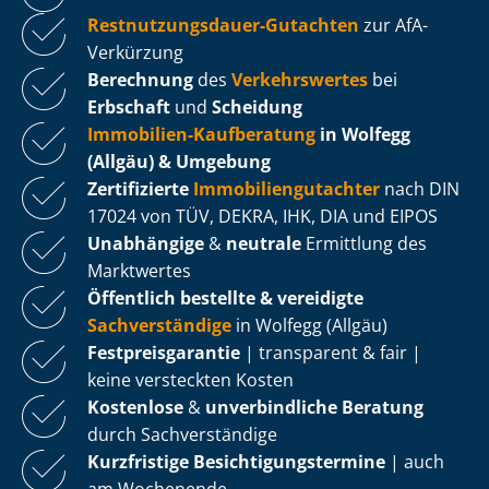
Rest­nut­zungs­dau­er-Gutachten
zur AfA-
Verkürzung
Berechnung
des
Verkehrswertes
bei
Erbschaft
und
Scheidung
Immobilien-Kaufberatung
in Wolfegg
(Allgäu) & Umgebung
Zertifizierte
Im­mo­bi­li­en­gut­ach­ter
nach DIN
17024 von TÜV, DEKRA, IHK, DIA und EIPOS
Unabhängige
&
neutrale
Ermittlung des
Marktwertes
Öffentlich bestellte & vereidigte
Sachverständige
in Wolfegg (Allgäu)
Fest­preis­ga­ran­tie
| transparent & fair |
keine versteckten Kosten
Kostenlose
&
unverbindliche Beratung
durch Sachverständige
Kurzfristige Be­sich­ti­gungs­ter­mi­ne
| auch
am Wochenende