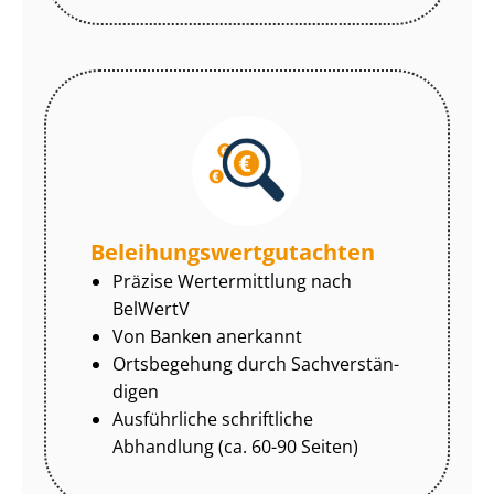
Be­lei­hungs­wert­gut­ach­ten
Präzise Wertermittlung nach
BelWertV
Von Banken anerkannt
Ortsbegehung durch Sach­ver­stän­
di­gen
Ausführliche schriftliche
Abhandlung (ca. 60-90 Seiten)