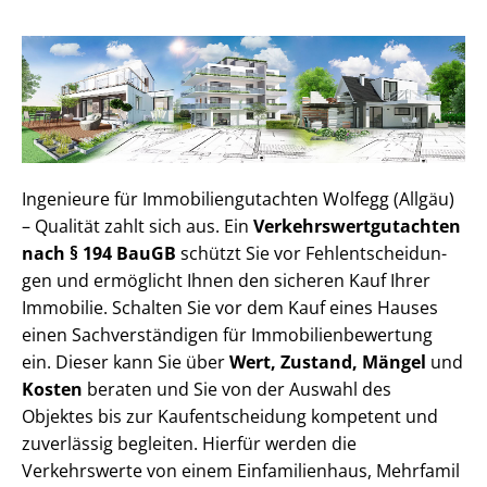
Ingenieure für Im­mo­bi­li­en­gut­ach­ten Wolfegg (Allgäu)
– Qualität zahlt sich aus. Ein
Ver­kehrs­wert­gut­ach­ten
nach § 194 BauGB
schützt Sie vor Fehl­ent­schei­dun­
gen und ermöglicht Ihnen den sicheren Kauf Ihrer
Immobilie. Schalten Sie vor dem Kauf eines Hauses
einen Sach­ver­stän­di­gen für Im­mo­bi­li­en­be­wer­tung
ein. Dieser kann Sie über
Wert, Zustand, Mängel
und
Kosten
beraten und Sie von der Auswahl des
Objektes bis zur Kauf­ent­schei­dung kompetent und
zuverlässig begleiten. Hierfür werden die
Verkehrswerte von einem Einfamilienhaus, Mehr­fa­mi­l