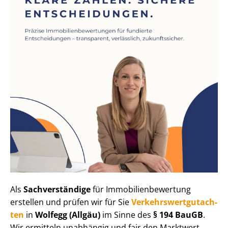
Als
Sachverständige
für Im­mo­bi­li­en­be­wer­tung
erstellen und prüfen wir für Sie
Ver­kehrs­wert­gut­ach­
ten
in
Wolfegg (Allgäu)
im Sinne des
§ 194 BauGB
.
Wir ermitteln unabhängig und fair den Marktwert