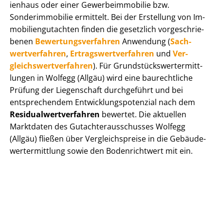
i­en­haus oder einer Ge­wer­be­im­mo­bi­lie bzw.
Sonderimmobilie ermittelt. Bei der Erstellung von Im­
mo­bi­li­en­gut­ach­ten finden die gesetzlich vor­ge­schrie­
be­nen
Be­wer­tungs­ver­fah­ren
Anwendung (
Sach­
wert­ver­fah­ren
,
Er­trags­wert­ver­fah­ren
und
Ver­
gleichs­wert­ver­fah­ren
). Für Grund­stücks­wert­ermitt­
lun­gen in Wolfegg (Allgäu) wird eine baurechtliche
Prüfung der Liegenschaft durchgeführt und bei
entsprechendem Ent­wick­lungs­po­ten­zi­al nach dem
Re­si­du­al­wert­ver­fah­ren
bewertet. Die aktuellen
Marktdaten des Gut­ach­ter­aus­schus­ses Wolfegg
(Allgäu) fließen über Ver­gleichs­prei­se in die Ge­bäu­de­
wert­ermitt­lung sowie den Bodenrichtwert mit ein.