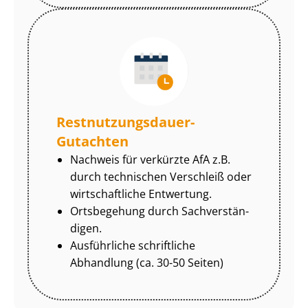
Rest­nut­zungs­dau­er-
Gutachten
Nachweis für verkürzte AfA z.B.
durch technischen Verschleiß oder
wirtschaftliche Entwertung.
Ortsbegehung durch Sach­ver­stän­
di­gen.
Ausführliche schriftliche
Abhandlung (ca. 30-50 Seiten)