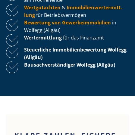
Wertgutachten
&
Im­mo­bi­li­en­wert­ermitt­
lung
für Be­triebs­ver­mö­gen
Bewertung von Ge­wer­be­im­mo­bi­li­en
in
Wolfegg (Allgäu)
Wertermittlung
für das Finanzamt
Steuerliche Im­mo­bi­li­en­be­wer­tung
Wolfegg
(Allgäu)
Bau­sach­ver­stän­di­ger Wolfegg (Allgäu)