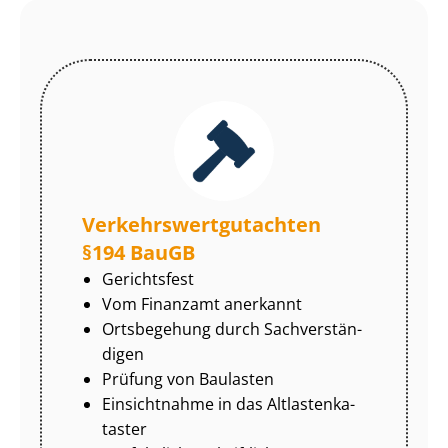
Ver­kehrs­wert­gut­ach­ten
§194 BauGB
Gerichtsfest
Vom Finanzamt anerkannt
Ortsbegehung durch Sach­ver­stän­
di­gen
Prüfung von Baulasten
Einsichtnahme in das Alt­las­ten­ka­
tas­ter