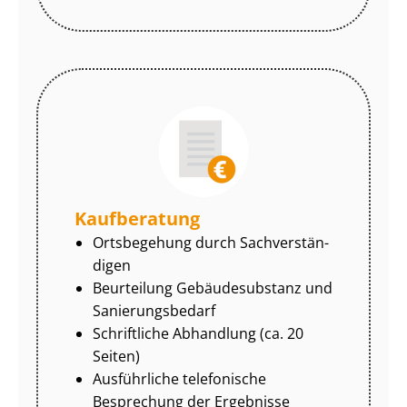
Kaufberatung
Ortsbegehung durch Sach­ver­stän­
di­gen
Beurteilung Gebäudesubstanz und
Sa­nie­rungs­be­darf
Schriftliche Abhandlung (ca. 20
Seiten)
Ausführliche telefonische
Besprechung der Ergebnisse