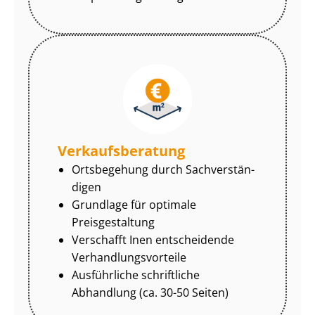
Ver­kaufs­be­ra­tung
Ortsbegehung durch Sach­ver­stän­
di­gen
Grundlage für optimale
Preisgestaltung
Verschafft Inen entscheidende
Ver­hand­lungs­vor­tei­le
Ausführliche schriftliche
Abhandlung (ca. 30-50 Seiten)