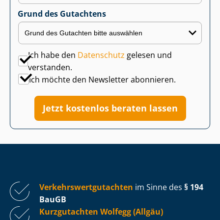
Grund des Gutachtens
Ich habe den
Datenschutz
gelesen und
verstanden.
Ich möchte den Newsletter abonnieren.
Jetzt kostenlos beraten lassen
Ver­kehrs­wert­gut­ach­ten
im Sinne des
§ 194
BauGB
Kurzgutachten Wolfegg (Allgäu)