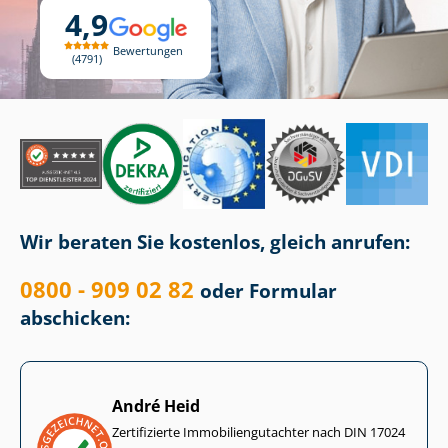
4,9
Bewertungen
4791
Wir beraten Sie kostenlos, gleich anrufen:
0800 - 909 02 82
oder Formular
abschicken:
André Heid
Zertifizierte Im­mo­bi­li­en­gut­ach­ter nach DIN 17024