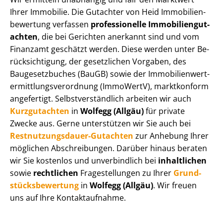
Ihrer Immobilie. Die Gutachter von Heid Im­mo­bi­li­en­
be­wer­tung verfassen
professionelle Im­mo­bi­li­en­gut­
ach­ten
, die bei Gerichten anerkannt sind und vom
Finanzamt geschätzt werden. Diese werden unter Be­
rück­sich­ti­gung, der gesetzlichen Vorgaben, des
Baugesetzbuches (BauGB) sowie der Im­mo­bi­li­en­wert­
ermitt­lungs­ver­ord­nung (ImmoWertV), marktkonform
angefertigt. Selbst­ver­ständ­lich arbeiten wir auch
Kurzgutachten
in
Wolfegg (Allgäu)
für private
Zwecke aus. Gerne unterstützen wir Sie auch bei
Rest­nut­zungs­dau­er-Gutachten
zur Anhebung Ihrer
möglichen Abschreibungen. Darüber hinaus beraten
wir Sie kostenlos und unverbindlich bei
inhaltlichen
sowie
rechtlichen
Fragestellungen zu Ihrer
Grund­
stücks­be­wer­tung
in
Wolfegg (Allgäu)
. Wir freuen
uns auf Ihre Kontaktaufnahme.