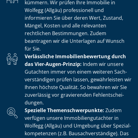
kümmern. Wir prüfen Ihre Immobilie in
Wolfegg (Allgäu) professionell und
informieren Sie über deren Wert, Zustand,
Mängel, Kosten und alle relevanten
rechtlichen Bestimmungen. Zudem
beantragen wir die Unterlagen auf Wunsch
für Sie.
Verlässliche Im­mo­bi­li­en­be­wer­tung durch
das Vier-Augen-Prinzip:
Indem wir unsere
Gutachten immer von einem weiteren Sach­
ver­stän­di­gen prüfen lassen, gewährleisten wir
Ihnen höchste Qualität. So bewahren wir Sie
zuverlässig vor gravierenden Fehl­ent­schei­
dun­gen.
Spezielle The­men­schwer­punk­te:
Zudem
verfügen unsere Im­mo­bi­li­en­gut­ach­ter in
Wolfegg (Allgäu) und Umgebung über Spe­zi­al­
kom­pe­ten­zen (z.B. Bau­sach­ver­stän­di­ge). Das