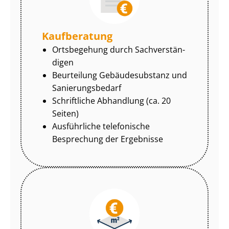
Kaufberatung
Ortsbegehung durch Sach­ver­stän­
di­gen
Beurteilung Gebäudesubstanz und
Sa­nie­rungs­be­darf
Schriftliche Abhandlung (ca. 20
Seiten)
Ausführliche telefonische
Besprechung der Ergebnisse