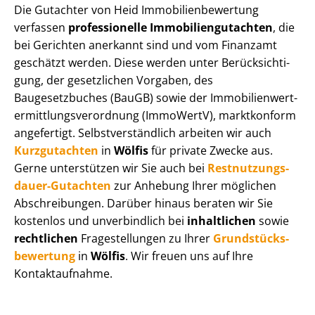
Die Gutachter von Heid Im­mo­bi­li­en­be­wer­tung
verfassen
professionelle Im­mo­bi­li­en­gut­ach­ten
, die
bei Gerichten anerkannt sind und vom Finanzamt
geschätzt werden. Diese werden unter Be­rück­sich­ti­
gung, der gesetzlichen Vorgaben, des
Baugesetzbuches (BauGB) sowie der Im­mo­bi­li­en­wert­
ermitt­lungs­ver­ord­nung (ImmoWertV), marktkonform
angefertigt. Selbst­ver­ständ­lich arbeiten wir auch
Kurzgutachten
in
Wölfis
für private Zwecke aus.
Gerne unterstützen wir Sie auch bei
Rest­nut­zungs­
dau­er-Gutachten
zur Anhebung Ihrer möglichen
Abschreibungen. Darüber hinaus beraten wir Sie
kostenlos und unverbindlich bei
inhaltlichen
sowie
rechtlichen
Fragestellungen zu Ihrer
Grund­stücks­
be­wer­tung
in
Wölfis
. Wir freuen uns auf Ihre
Kontaktaufnahme.