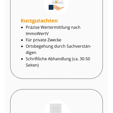
Kurzgutachten
Präzise Wertermittlung nach
ImmoWertV
Für private Zwecke
Ortsbegehung durch Sach­ver­stän­
di­gen
Schriftliche Abhandlung (ca. 30-50
Seiten)