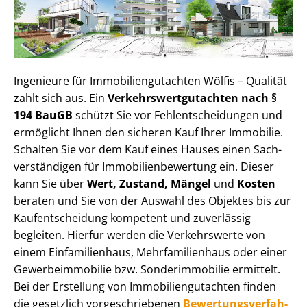
Ingenieure für Im­mo­bi­li­en­gut­ach­ten Wölfis – Qualität
zahlt sich aus. Ein
Ver­kehrs­wert­gut­ach­ten nach §
194 BauGB
schützt Sie vor Fehl­ent­schei­dun­gen und
ermöglicht Ihnen den sicheren Kauf Ihrer Immobilie.
Schalten Sie vor dem Kauf eines Hauses einen Sach­
ver­stän­di­gen für Im­mo­bi­li­en­be­wer­tung ein. Dieser
kann Sie über
Wert, Zustand, Mängel
und
Kosten
beraten und Sie von der Auswahl des Objektes bis zur
Kauf­ent­schei­dung kompetent und zuverlässig
begleiten. Hierfür werden die Verkehrswerte von
einem Einfamilienhaus, Mehr­fa­mi­li­en­haus oder einer
Ge­wer­be­im­mo­bi­lie bzw. Sonderimmobilie ermittelt.
Bei der Erstellung von Im­mo­bi­li­en­gut­ach­ten finden
die gesetzlich vor­ge­schrie­be­nen
Be­wer­tungs­ver­fah­