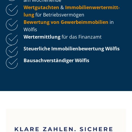
Wertgutachten
&
Im­mo­bi­li­en­wert­ermitt­
lung
für Be­triebs­ver­mö­gen
Bewertung von Ge­wer­be­im­mo­bi­li­en
in
Wölfis
Wertermittlung
für das Finanzamt
Steuerliche Im­mo­bi­li­en­be­wer­tung
Wölfis
Bau­sach­ver­stän­di­ger Wölfis