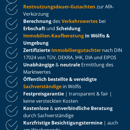
Rest­nut­zungs­dau­er-Gutachten
zur AfA-
Verkürzung
Berechnung
des
Verkehrswertes
bei
Erbschaft
und
Scheidung
Immobilien-Kaufberatung
in Wölfis &
Umgebung
Zertifizierte
Im­mo­bi­li­en­gut­ach­ter
nach DIN
17024 von TÜV, DEKRA, IHK, DIA und EIPOS
Unabhängige
&
neutrale
Ermittlung des
Marktwertes
Öffentlich bestellte & vereidigte
Sachverständige
in Wölfis
Fest­preis­ga­ran­tie
| transparent & fair |
keine versteckten Kosten
Kostenlose
&
unverbindliche Beratung
durch Sachverständige
Kurzfristige Be­sich­ti­gungs­ter­mi­ne
| auch
am Wochenende