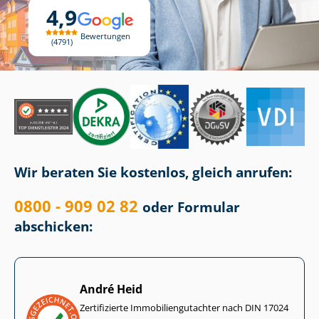
4,9
Bewertungen
4791
Wir beraten Sie kostenlos, gleich anrufen:
0800 - 909 02 82
oder Formular
abschicken:
André Heid
Zertifizierte Im­mo­bi­li­en­gut­ach­ter nach DIN 17024