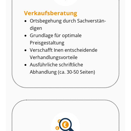
Ver­kaufs­be­ra­tung
Ortsbegehung durch Sach­ver­stän­
di­gen
Grundlage für optimale
Preisgestaltung
Verschafft Inen entscheidende
Ver­hand­lungs­vor­tei­le
Ausführliche schriftliche
Abhandlung (ca. 30-50 Seiten)