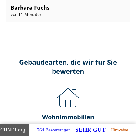
Barbara Fuchs
vor 11 Monaten
Gebäudearten, die wir für Sie
bewerten
Wohnimmobilien
SEHR GUT
ICHNET
.org
764 Bewertungen
Hinweise
Ein- und Zwei­fa­mi­li­en­häu­ser