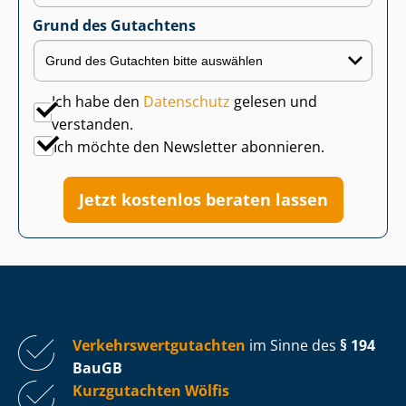
Grund des Gutachtens
Ich habe den
Datenschutz
gelesen und
verstanden.
Ich möchte den Newsletter abonnieren.
Jetzt kostenlos beraten lassen
Ver­kehrs­wert­gut­ach­ten
im Sinne des
§ 194
BauGB
Kurzgutachten Wölfis