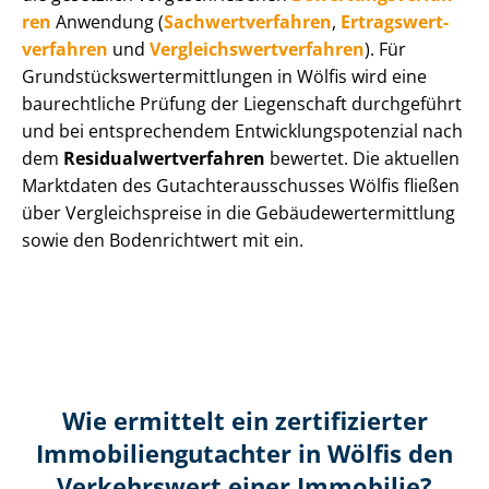
ren
Anwendung (
Sach­wert­ver­fah­ren
,
Er­trags­wert­
ver­fah­ren
und
Ver­gleichs­wert­ver­fah­ren
). Für
Grund­stücks­wert­ermitt­lun­gen in Wölfis wird eine
baurechtliche Prüfung der Liegenschaft durchgeführt
und bei entsprechendem Ent­wick­lungs­po­ten­zi­al nach
dem
Re­si­du­al­wert­ver­fah­ren
bewertet. Die aktuellen
Marktdaten des Gut­ach­ter­aus­schus­ses Wölfis fließen
über Ver­gleichs­prei­se in die Ge­bäu­de­wert­ermitt­lung
sowie den Bodenrichtwert mit ein.
Wie ermittelt ein zertifizierter
Immobilien­gutachter in Wölfis den
Verkehrswert einer Immobilie?