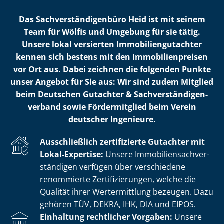
Das Sach­ver­stän­di­gen­bü­ro Heid ist mit seinem
Team für Wölfis und Umgebung für sie tätig.
Unsere lokal versierten Im­mo­bi­li­en­gut­ach­ter
kennen sich bestens mit den Im­mo­bi­li­en­prei­sen
vor Ort aus. Dabei zeichnen die folgenden Punkte
unser Angebot für Sie aus: Wir sind zudem Mitglied
beim Deutschen Gutachter & Sach­ver­stän­di­gen­
ver­band sowie Fördermitglied beim Verein
deutscher Ingenieure.
Ausschließlich zertifizierte Gutachter mit
Lokal-Expertise:
Unsere Im­mo­bi­li­en­sach­ver­
stän­di­gen verfügen über verschiedene
renommierte Zer­ti­fi­zie­run­gen, welche die
Qualität ihrer Wertermittlung bezeugen. Dazu
gehören TÜV, DEKRA, IHK, DIA und EIPOS.
Einhaltung rechtlicher Vorgaben:
Unsere