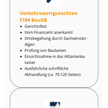
Ver­kehrs­wert­gut­ach­ten
§194 BauGB
Gerichtsfest
Vom Finanzamt anerkannt
Ortsbegehung durch Sach­ver­stän­
di­gen
Prüfung von Baulasten
Einsichtnahme in das Alt­las­ten­ka­
tas­ter
Ausführliche schriftliche
Abhandlung (ca. 70-120 Seiten)