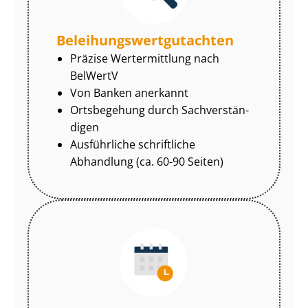
Be­lei­hungs­wert­gut­ach­ten
Präzise Wertermittlung nach
BelWertV
Von Banken anerkannt
Ortsbegehung durch Sach­ver­stän­
di­gen
Ausführliche schriftliche
Abhandlung (ca. 60-90 Seiten)