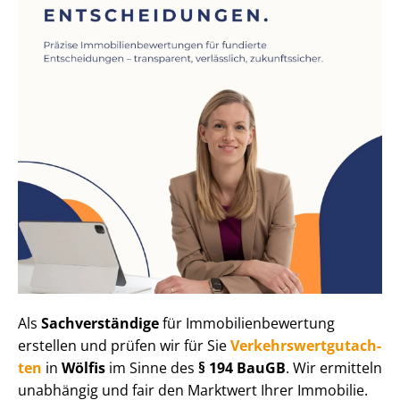
Als
Sachverständige
für Im­mo­bi­li­en­be­wer­tung
erstellen und prüfen wir für Sie
Ver­kehrs­wert­gut­ach­
ten
in
Wölfis
im Sinne des
§ 194 BauGB
. Wir ermitteln
unabhängig und fair den Marktwert Ihrer Immobilie.