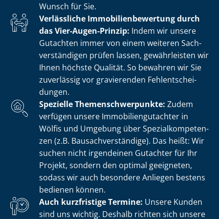
Wunsch für Sie.
Verlässliche Im­mo­bi­li­en­be­wer­tung durch
das Vier-Augen-Prinzip:
Indem wir unsere
Gutachten immer von einem weiteren Sach­
ver­stän­di­gen prüfen lassen, gewährleisten wir
Ihnen höchste Qualität. So bewahren wir Sie
zuverlässig vor gravierenden Fehl­ent­schei­
dun­gen.
Spezielle The­men­schwer­punk­te:
Zudem
verfügen unsere Im­mo­bi­li­en­gut­ach­ter in
Wölfis und Umgebung über Spe­zi­al­kom­pe­ten­
zen (z.B. Bau­sach­ver­stän­di­ge). Das heißt: Wir
suchen nicht irgendeinen Gutachter für Ihr
Projekt, sondern den optimal geeigneten,
sodass wir auch besondere Anliegen bestens
bedienen können.
Auch kurzfristige Termine:
Unsere Kunden
sind uns wichtig. Deshalb richten sich unsere