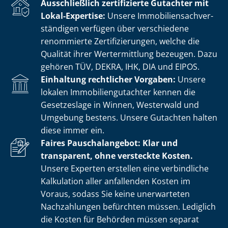
Ausschließlich zertifizierte Gutachter mit
Lokal-Expertise:
Unsere Im­mo­bi­li­en­sach­ver­
stän­di­gen verfügen über verschiedene
renommierte Zer­ti­fi­zie­run­gen, welche die
Qualität ihrer Wertermittlung bezeugen. Dazu
gehören TÜV, DEKRA, IHK, DIA und EIPOS.
Einhaltung rechtlicher Vorgaben:
Unsere
lokalen Im­mo­bi­li­en­gut­ach­ter kennen die
Gesetzeslage in Winnen, Westerwald und
Umgebung bestens. Unsere Gutachten halten
diese immer ein.
Faires Pauschalangebot: Klar und
transparent, ohne versteckte Kosten.
Unsere Experten erstellen eine verbindliche
Kalkulation aller anfallenden Kosten im
Voraus, sodass Sie keine unerwarteten
Nachzahlungen befürchten müssen. Lediglich
die Kosten für Behörden müssen separat