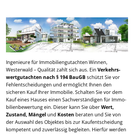
Ingenieure für Im­mo­bi­li­en­gut­ach­ten Winnen,
Westerwald – Qualität zahlt sich aus. Ein
Ver­kehrs­
wert­gut­ach­ten nach § 194 BauGB
schützt Sie vor
Fehl­ent­schei­dun­gen und ermöglicht Ihnen den
sicheren Kauf Ihrer Immobilie. Schalten Sie vor dem
Kauf eines Hauses einen Sach­ver­stän­di­gen für Im­mo­
bi­li­en­be­wer­tung ein. Dieser kann Sie über
Wert,
Zustand, Mängel
und
Kosten
beraten und Sie von
der Auswahl des Objektes bis zur Kauf­ent­schei­dung
kompetent und zuverlässig begleiten. Hierfür werden