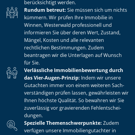
berücksichtigt werden.
Rundum betreut:
Sie müssen sich um nichts
kümmern. Wir prüfen Ihre Immobilie in
Winnen, Westerwald professionell und
informieren Sie über deren Wert, Zustand,
Mängel, Kosten und alle relevanten
rechtlichen Bestimmungen. Zudem
beantragen wir die Unterlagen auf Wunsch
für Sie.
Verlässliche Im­mo­bi­li­en­be­wer­tung durch
das Vier-Augen-Prinzip:
Indem wir unsere
Gutachten immer von einem weiteren Sach­
ver­stän­di­gen prüfen lassen, gewährleisten wir
Ihnen höchste Qualität. So bewahren wir Sie
zuverlässig vor gravierenden Fehl­ent­schei­
dun­gen.
Spezielle The­men­schwer­punk­te:
Zudem
verfügen unsere Im­mo­bi­li­en­gut­ach­ter in