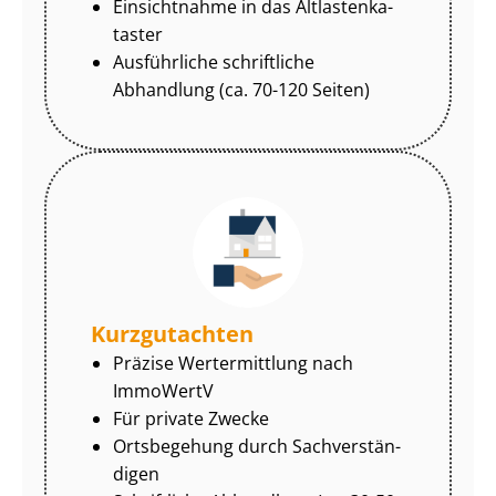
Einsichtnahme in das Alt­las­ten­ka­
tas­ter
Ausführliche schriftliche
Abhandlung (ca. 70-120 Seiten)
Kurzgutachten
Präzise Wertermittlung nach
ImmoWertV
Für private Zwecke
Ortsbegehung durch Sach­ver­stän­
di­gen