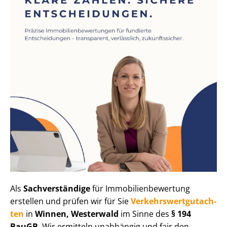
Als
Sachverständige
für Im­mo­bi­li­en­be­wer­tung
erstellen und prüfen wir für Sie
Ver­kehrs­wert­gut­ach­
ten
in
Winnen, Westerwald
im Sinne des
§ 194
BauGB
. Wir ermitteln unabhängig und fair den