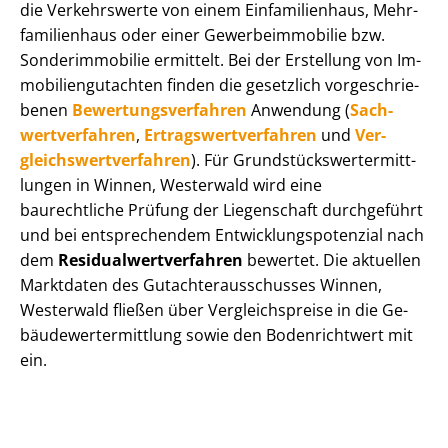
die Verkehrswerte von einem Einfamilienhaus, Mehr­
fa­mi­li­en­haus oder einer Ge­wer­be­im­mo­bi­lie bzw.
Sonderimmobilie ermittelt. Bei der Erstellung von Im­
mo­bi­li­en­gut­ach­ten finden die gesetzlich vor­ge­schrie­
be­nen
Be­wer­tungs­ver­fah­ren
Anwendung (
Sach­
wert­ver­fah­ren
,
Er­trags­wert­ver­fah­ren
und
Ver­
gleichs­wert­ver­fah­ren
). Für Grund­stücks­wert­ermitt­
lun­gen in Winnen, Westerwald wird eine
baurechtliche Prüfung der Liegenschaft durchgeführt
und bei entsprechendem Ent­wick­lungs­po­ten­zi­al nach
dem
Re­si­du­al­wert­ver­fah­ren
bewertet. Die aktuellen
Marktdaten des Gut­ach­ter­aus­schus­ses Winnen,
Westerwald fließen über Ver­gleichs­prei­se in die Ge­
bäu­de­wert­ermitt­lung sowie den Bodenrichtwert mit
ein.