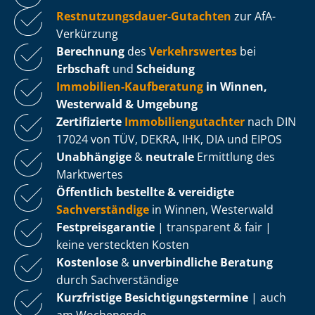
Rest­nut­zungs­dau­er-Gutachten
zur AfA-
Verkürzung
Berechnung
des
Verkehrswertes
bei
Erbschaft
und
Scheidung
Immobilien-Kaufberatung
in Winnen,
Westerwald & Umgebung
Zertifizierte
Im­mo­bi­li­en­gut­ach­ter
nach DIN
17024 von TÜV, DEKRA, IHK, DIA und EIPOS
Unabhängige
&
neutrale
Ermittlung des
Marktwertes
Öffentlich bestellte & vereidigte
Sachverständige
in Winnen, Westerwald
Fest­preis­ga­ran­tie
| transparent & fair |
keine versteckten Kosten
Kostenlose
&
unverbindliche Beratung
durch Sachverständige
Kurzfristige Be­sich­ti­gungs­ter­mi­ne
| auch
am Wochenende