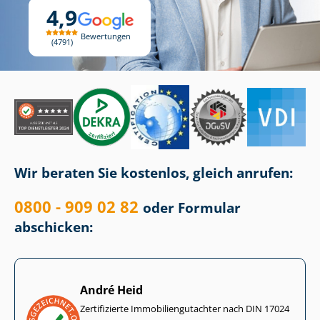
4,9
Bewertungen
4791
Wir beraten Sie kostenlos, gleich anrufen:
0800 - 909 02 82
oder Formular
abschicken:
André Heid
Zertifizierte Im­mo­bi­li­en­gut­ach­ter nach DIN 17024