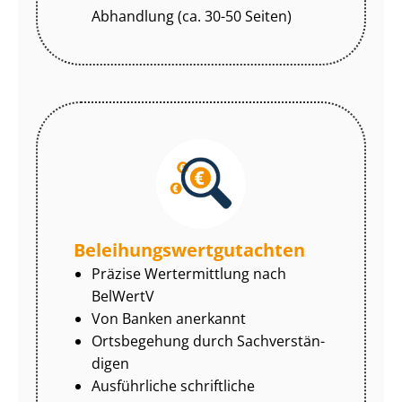
Abhandlung (ca. 30-50 Seiten)
Be­lei­hungs­wert­gut­ach­ten
Präzise Wertermittlung nach
BelWertV
Von Banken anerkannt
Ortsbegehung durch Sach­ver­stän­
di­gen
Ausführliche schriftliche