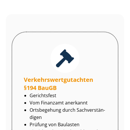
Ver­kehrs­wert­gut­ach­ten
§194 BauGB
Gerichtsfest
Vom Finanzamt anerkannt
Ortsbegehung durch Sach­ver­stän­
di­gen
Prüfung von Baulasten