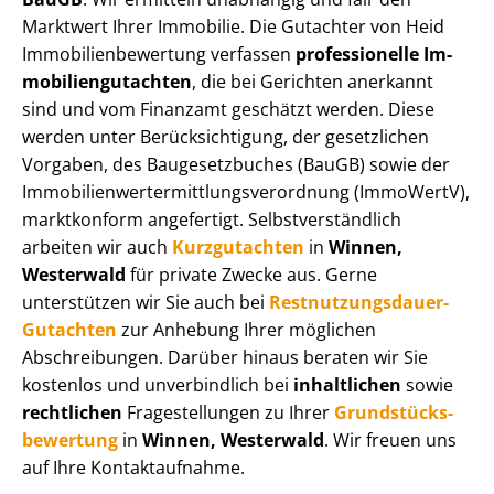
Marktwert Ihrer Immobilie. Die Gutachter von Heid
Im­mo­bi­li­en­be­wer­tung verfassen
professionelle Im­
mo­bi­li­en­gut­ach­ten
, die bei Gerichten anerkannt
sind und vom Finanzamt geschätzt werden. Diese
werden unter Be­rück­sich­ti­gung, der gesetzlichen
Vorgaben, des Baugesetzbuches (BauGB) sowie der
Im­mo­bi­li­en­wert­ermitt­lungs­ver­ord­nung (ImmoWertV),
marktkonform angefertigt. Selbst­ver­ständ­lich
arbeiten wir auch
Kurzgutachten
in
Winnen,
Westerwald
für private Zwecke aus. Gerne
unterstützen wir Sie auch bei
Rest­nut­zungs­dau­er-
Gutachten
zur Anhebung Ihrer möglichen
Abschreibungen. Darüber hinaus beraten wir Sie
kostenlos und unverbindlich bei
inhaltlichen
sowie
rechtlichen
Fragestellungen zu Ihrer
Grund­stücks­
be­wer­tung
in
Winnen, Westerwald
. Wir freuen uns
auf Ihre Kontaktaufnahme.