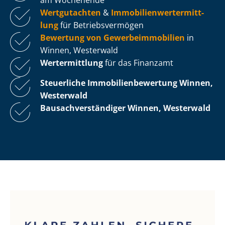
Wertgutachten
&
Im­mo­bi­li­en­wert­ermitt­
lung
für Be­triebs­ver­mö­gen
Bewertung von Ge­wer­be­im­mo­bi­li­en
in
Winnen, Westerwald
Wertermittlung
für das Finanzamt
Steuerliche Im­mo­bi­li­en­be­wer­tung
Winnen,
Westerwald
Bau­sach­ver­stän­di­ger Winnen, Westerwald