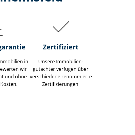
garantie
Zertifiziert
mmobilien in
Unsere Immobilien­
bewerten wir
gutachter verfügen über
ent und ohne
verschiedene renommierte
 Kosten.
Zer­ti­fi­zie­run­gen.