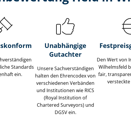
s­konform
Unabhängige
Festpreis​
Gutachter
­ver­stän­di­gen
Den Wert von I
liche Standards
Wilhelmsfeld 
Unsere Sach­ver­stän­di­gen
nhaft ein.
fair, transpar
halten den Ehrencodex von
versteckte
verschiedenen Verbänden
und Institutionen wie RICS
(Royal Institution of
Chartered Surveyors) und
DGSV ein.