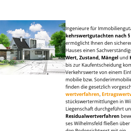
Ingenieure für Im­mo­bi­li­en­gu
kehrs­wert­gut­ach­ten nach 
ermöglicht Ihnen den sicheren
Hauses einen Sach­ver­stän­di­ge
Wert, Zustand, Mängel
und
bis zur Kauf­ent­schei­dung k
Verkehrswerte von einem Einfam
mo­bi­lie bzw. Sonderimmobilie e
finden die gesetzlich vor­ge­sc
wert­ver­fah­ren
,
Er­trags­wert­
stücks­wert­ermitt­lun­gen in 
Liegenschaft durchgeführt und
Re­si­du­al­wert­ver­fah­ren
bewer
ses Wilhelmsfeld fließen über V
den Bodenrichtwert mit ein.