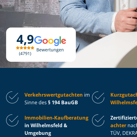
4,9
Bewertungen
4791
Ver­kehrs­wert­gut­ach­ten
im
Kurzgutac
Sinne des
§ 194 BauGB
Wilhelmsfe
Immobilien-Kaufberatung
Zertifiziert
in Wilhelmsfeld &
ach­ter
nach
Umgebung
TÜV, DEKRA