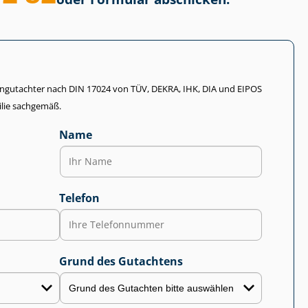
li­en­gut­ach­ter nach DIN 17024 von TÜV, DEKRA, IHK, DIA und EIPOS
lie sachgemäß.
Name
Telefon
Grund des Gutachtens