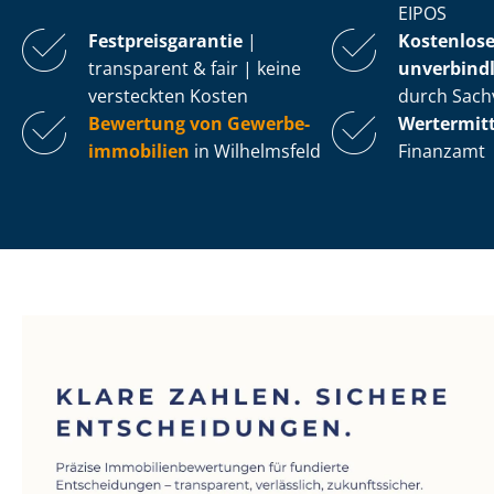
EIPOS
Fest­preis­ga­ran­tie
|
Kostenlos
transparent & fair | keine
unverbindl
versteckten Kosten
durch Sach
Bewertung von Ge­wer­be­
Wertermit
im­mo­bi­li­en
in Wilhelmsfeld
Finanzamt