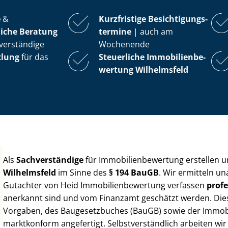
e
&
Kurzfristige Be­sich­ti­gungs­
iche Beratung
ter­mi­ne
| auch am
verständige
Wochenende
tlung
für das
Steuerliche Im­mo­bi­li­en­be­
wer­tung
Wilhelmsfeld
Als
Sachverständige
für Im­mo­bi­li­en­be­wer­tung erstellen
Wilhelmsfeld
im Sinne des
§ 194 BauGB
. Wir ermitteln u
Gutachter von Heid Im­mo­bi­li­en­be­wer­tung verfassen
profe
anerkannt sind und vom Finanzamt geschätzt werden. Diese 
Vorgaben, des Baugesetzbuches (BauGB) sowie der Im­mo­bi­l
marktkonform angefertigt. Selbst­ver­ständ­lich arbeiten wi