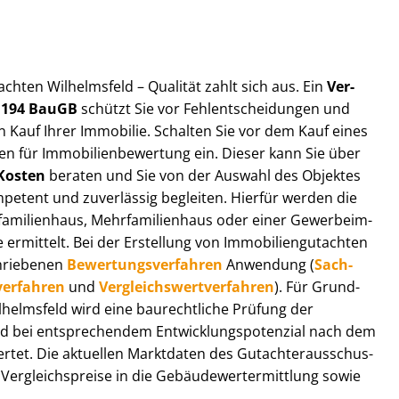
t­ach­ten Wilhelmsfeld – Qualität zahlt sich aus. Ein
Ver­
§ 194 BauGB
schützt Sie vor Fehl­ent­schei­dun­gen und
 Kauf Ihrer Immobilie. Schalten Sie vor dem Kauf eines
n für Im­mo­bi­li­en­be­wer­tung ein. Dieser kann Sie über
Kosten
beraten und Sie von der Auswahl des Objektes
ompetent und zuverlässig begleiten. Hierfür werden die
ilienhaus, Mehr­fa­mi­li­en­haus oder einer Ge­wer­be­im­
rmittelt. Bei der Erstellung von Im­mo­bi­li­en­gut­ach­ten
hrie­be­nen
Be­wer­tungs­ver­fah­ren
Anwendung (
Sach­
ver­fah­ren
und
Ver­gleichs­wert­ver­fah­ren
). Für Grund­
Wilhelmsfeld wird eine baurechtliche Prüfung der
 bei entsprechendem Ent­wick­lungs­po­ten­zi­al nach dem
tet. Die aktuellen Marktdaten des Gut­ach­ter­aus­schus­
er­gleichs­prei­se in die Ge­bäu­de­wert­ermitt­lung sowie