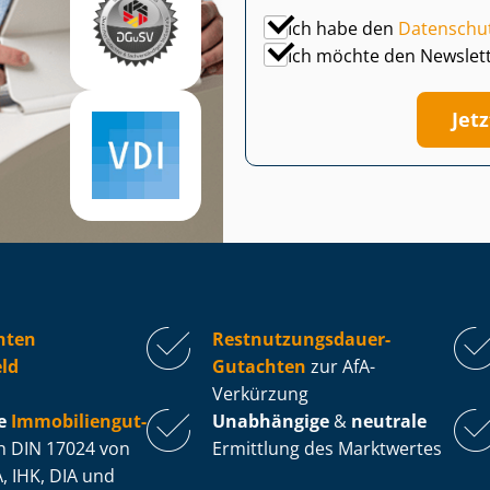
Ich habe den
Datenschu
Ich möchte den Newslet
Jet
hten
Rest­nut­zungs­dau­er-
ld
Gutachten
zur AfA-
Verkürzung
e
Im­mo­bi­li­en­gut­
Unabhängige
&
neutrale
 DIN 17024 von
Ermittlung des Marktwertes
, IHK, DIA und