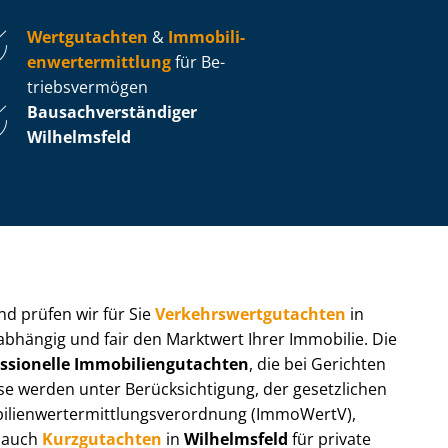
Wertgutachten
&
Im­mo­bi­li­
en­wert­ermitt­lung
für Be­
triebs­ver­mö­gen
Bau­sach­ver­stän­di­ger
Wilhelmsfeld
 und prüfen wir für Sie
Ver­kehrs­wert­gut­ach­ten
in
nabhängig und fair den Marktwert Ihrer Immobilie. Die
ssionelle Im­mo­bi­li­en­gut­ach­ten
, die bei Gerichten
werden unter Be­rück­sich­ti­gung, der gesetzlichen
i­en­wert­ermitt­lungs­ver­ord­nung (ImmoWertV),
r auch
Kurzgutachten
in
Wilhelmsfeld
für private