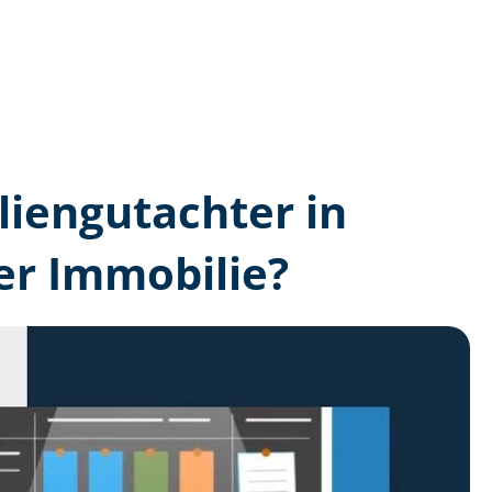
lien­gutachter in
er Immobilie?