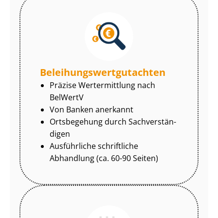
Be­lei­hungs­wert­gut­ach­ten
Präzise Wertermittlung nach
BelWertV
Von Banken anerkannt
Ortsbegehung durch Sach­ver­stän­
di­gen
Ausführliche schriftliche
Abhandlung (ca. 60-90 Seiten)