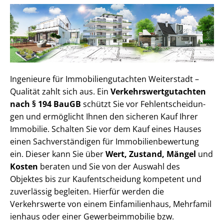
Ingenieure für Im­mo­bi­li­en­gut­ach­ten Weiterstadt –
Qualität zahlt sich aus. Ein
Ver­kehrs­wert­gut­ach­ten
nach § 194 BauGB
schützt Sie vor Fehl­ent­schei­dun­
gen und ermöglicht Ihnen den sicheren Kauf Ihrer
Immobilie. Schalten Sie vor dem Kauf eines Hauses
einen Sach­ver­stän­di­gen für Im­mo­bi­li­en­be­wer­tung
ein. Dieser kann Sie über
Wert, Zustand, Mängel
und
Kosten
beraten und Sie von der Auswahl des
Objektes bis zur Kauf­ent­schei­dung kompetent und
zuverlässig begleiten. Hierfür werden die
Verkehrswerte von einem Einfamilienhaus, Mehr­fa­mi­l
i­en­haus oder einer Ge­wer­be­im­mo­bi­lie bzw.