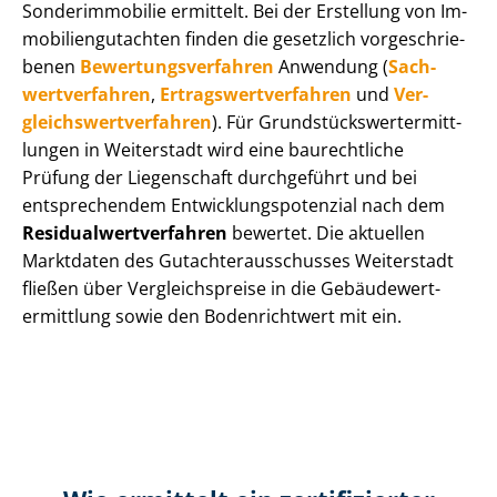
Sonderimmobilie ermittelt. Bei der Erstellung von Im­
mo­bi­li­en­gut­ach­ten finden die gesetzlich vor­ge­schrie­
be­nen
Be­wer­tungs­ver­fah­ren
Anwendung (
Sach­
wert­ver­fah­ren
,
Er­trags­wert­ver­fah­ren
und
Ver­
gleichs­wert­ver­fah­ren
). Für Grund­stücks­wert­ermitt­
lun­gen in Weiterstadt wird eine baurechtliche
Prüfung der Liegenschaft durchgeführt und bei
entsprechendem Ent­wick­lungs­po­ten­zi­al nach dem
Re­si­du­al­wert­ver­fah­ren
bewertet. Die aktuellen
Marktdaten des Gut­ach­ter­aus­schus­ses Weiterstadt
fließen über Ver­gleichs­prei­se in die Ge­bäu­de­wert­
ermitt­lung sowie den Bodenrichtwert mit ein.