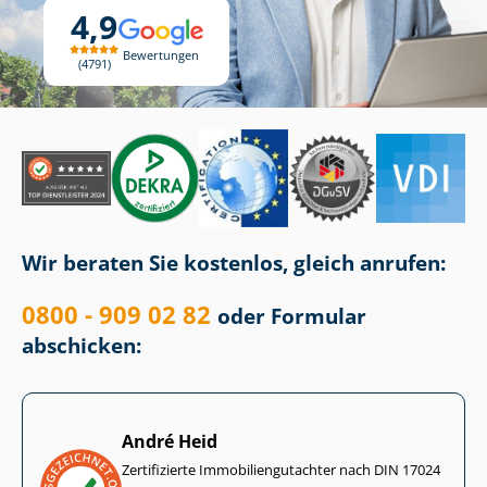
4,9
Bewertungen
4791
Wir beraten Sie kostenlos, gleich anrufen:
0800 - 909 02 82
oder Formular
abschicken:
André Heid
Zertifizierte Im­mo­bi­li­en­gut­ach­ter nach DIN 17024