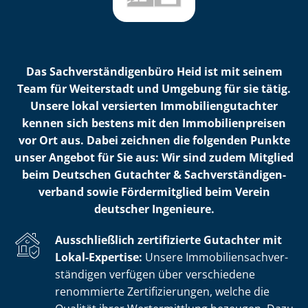
Das Sach­ver­stän­di­gen­bü­ro Heid ist mit seinem
Team für Weiterstadt und Umgebung für sie tätig.
Unsere lokal versierten Im­mo­bi­li­en­gut­ach­ter
kennen sich bestens mit den Im­mo­bi­li­en­prei­sen
vor Ort aus. Dabei zeichnen die folgenden Punkte
unser Angebot für Sie aus: Wir sind zudem Mitglied
beim Deutschen Gutachter & Sach­ver­stän­di­gen­
ver­band sowie Fördermitglied beim Verein
deutscher Ingenieure.
Ausschließlich zertifizierte Gutachter mit
Lokal-Expertise:
Unsere Im­mo­bi­li­en­sach­ver­
stän­di­gen verfügen über verschiedene
renommierte Zer­ti­fi­zie­run­gen, welche die