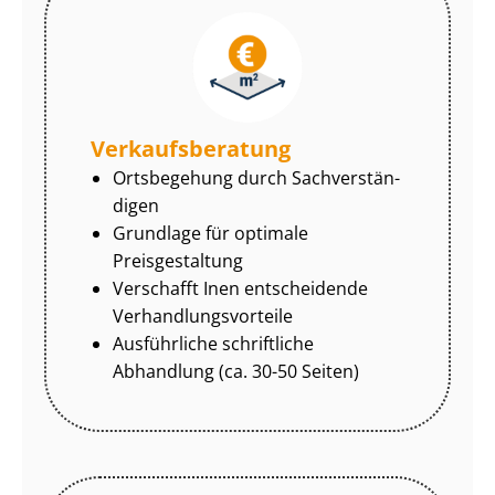
Ver­kaufs­be­ra­tung
Ortsbegehung durch Sach­ver­stän­
di­gen
Grundlage für optimale
Preisgestaltung
Verschafft Inen entscheidende
Ver­hand­lungs­vor­tei­le
Ausführliche schriftliche
Abhandlung (ca. 30-50 Seiten)