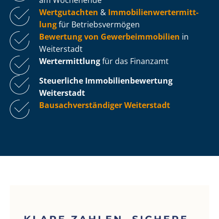
Wertgutachten
&
Im­mo­bi­li­en­wert­ermitt­
lung
für Be­triebs­ver­mö­gen
Bewertung von Ge­wer­be­im­mo­bi­li­en
in
Weiterstadt
Wertermittlung
für das Finanzamt
Steuerliche Im­mo­bi­li­en­be­wer­tung
Weiterstadt
Bau­sach­ver­stän­di­ger Weiterstadt