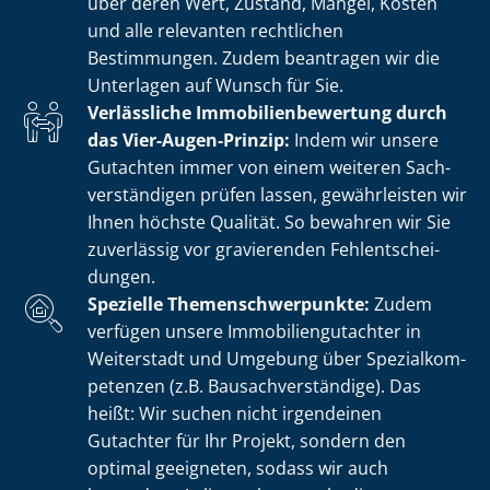
über deren Wert, Zustand, Mängel, Kosten
und alle relevanten rechtlichen
Bestimmungen. Zudem beantragen wir die
Unterlagen auf Wunsch für Sie.
Verlässliche Im­mo­bi­li­en­be­wer­tung durch
das Vier-Augen-Prinzip:
Indem wir unsere
Gutachten immer von einem weiteren Sach­
ver­stän­di­gen prüfen lassen, gewährleisten wir
Ihnen höchste Qualität. So bewahren wir Sie
zuverlässig vor gravierenden Fehl­ent­schei­
dun­gen.
Spezielle The­men­schwer­punk­te:
Zudem
verfügen unsere Im­mo­bi­li­en­gut­ach­ter in
Weiterstadt und Umgebung über Spe­zi­al­kom­
pe­ten­zen (z.B. Bau­sach­ver­stän­di­ge). Das
heißt: Wir suchen nicht irgendeinen
Gutachter für Ihr Projekt, sondern den
optimal geeigneten, sodass wir auch