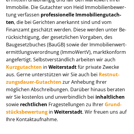
Immobilie. Die Gutachter von Heid Im­mo­bi­li­en­be­wer­
tung verfassen
professionelle Im­mo­bi­li­en­gut­ach­
ten
, die bei Gerichten anerkannt sind und vom
Finanzamt geschätzt werden. Diese werden unter Be­
rück­sich­ti­gung, der gesetzlichen Vorgaben, des
Baugesetzbuches (BauGB) sowie der Im­mo­bi­li­en­wert­
ermitt­lungs­ver­ord­nung (ImmoWertV), marktkonform
angefertigt. Selbst­ver­ständ­lich arbeiten wir auch
Kurzgutachten
in
Weiterstadt
für private Zwecke
aus. Gerne unterstützen wir Sie auch bei
Rest­nut­
zungs­dau­er-Gutachten
zur Anhebung Ihrer
möglichen Abschreibungen. Darüber hinaus beraten
wir Sie kostenlos und unverbindlich bei
inhaltlichen
sowie
rechtlichen
Fragestellungen zu Ihrer
Grund­
stücks­be­wer­tung
in
Weiterstadt
. Wir freuen uns auf
Ihre Kontaktaufnahme.