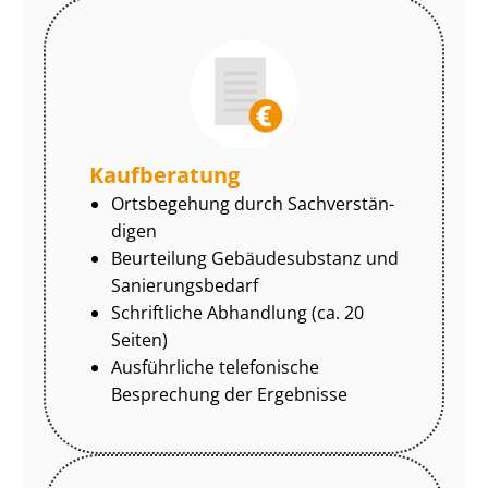
Kaufberatung
Ortsbegehung durch Sach­ver­stän­
di­gen
Beurteilung Gebäudesubstanz und
Sa­nie­rungs­be­darf
Schriftliche Abhandlung (ca. 20
Seiten)
Ausführliche telefonische
Besprechung der Ergebnisse