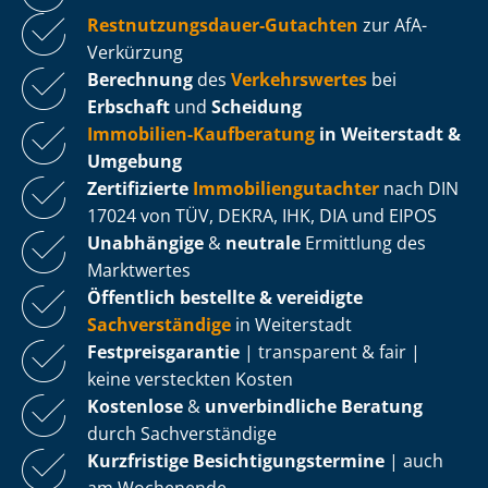
Rest­nut­zungs­dau­er-Gutachten
zur AfA-
Verkürzung
Berechnung
des
Verkehrswertes
bei
Erbschaft
und
Scheidung
Immobilien-Kaufberatung
in Weiterstadt &
Umgebung
Zertifizierte
Im­mo­bi­li­en­gut­ach­ter
nach DIN
17024 von TÜV, DEKRA, IHK, DIA und EIPOS
Unabhängige
&
neutrale
Ermittlung des
Marktwertes
Öffentlich bestellte & vereidigte
Sachverständige
in Weiterstadt
Fest­preis­ga­ran­tie
| transparent & fair |
keine versteckten Kosten
Kostenlose
&
unverbindliche Beratung
durch Sachverständige
Kurzfristige Be­sich­ti­gungs­ter­mi­ne
| auch
am Wochenende