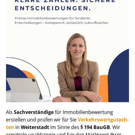
Als
Sachverständige
für Im­mo­bi­li­en­be­wer­tung
erstellen und prüfen wir für Sie
Ver­kehrs­wert­gut­ach­
ten
in
Weiterstadt
im Sinne des
§ 194 BauGB
. Wir
ermitteln unabhängig und fair den Marktwert Ihrer