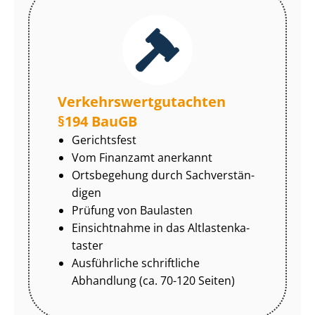
Ver­kehrs­wert­gut­ach­ten
§194 BauGB
Gerichtsfest
Vom Finanzamt anerkannt
Ortsbegehung durch Sach­ver­stän­
di­gen
Prüfung von Baulasten
Einsichtnahme in das Alt­las­ten­ka­
tas­ter
Ausführliche schriftliche
Abhandlung (ca. 70-120 Seiten)