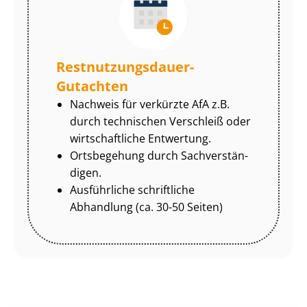
Rest­nut­zungs­dau­er-
Gutachten
Nachweis für verkürzte AfA z.B.
durch technischen Verschleiß oder
wirtschaftliche Entwertung.
Ortsbegehung durch Sach­ver­stän­
di­gen.
Ausführliche schriftliche
Abhandlung (ca. 30-50 Seiten)