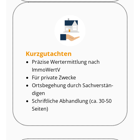
Kurzgutachten
Präzise Wertermittlung nach
ImmoWertV
Für private Zwecke
Ortsbegehung durch Sach­ver­stän­
di­gen
Schriftliche Abhandlung (ca. 30-50
Seiten)