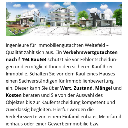
Ingenieure für Im­mo­bi­li­en­gut­ach­ten Weitefeld –
Qualität zahlt sich aus. Ein
Ver­kehrs­wert­gut­ach­ten
nach § 194 BauGB
schützt Sie vor Fehl­ent­schei­dun­
gen und ermöglicht Ihnen den sicheren Kauf Ihrer
Immobilie. Schalten Sie vor dem Kauf eines Hauses
einen Sach­ver­stän­di­gen für Im­mo­bi­li­en­be­wer­tung
ein. Dieser kann Sie über
Wert, Zustand, Mängel
und
Kosten
beraten und Sie von der Auswahl des
Objektes bis zur Kauf­ent­schei­dung kompetent und
zuverlässig begleiten. Hierfür werden die
Verkehrswerte von einem Einfamilienhaus, Mehr­fa­mi­l
i­en­haus oder einer Ge­wer­be­im­mo­bi­lie bzw.