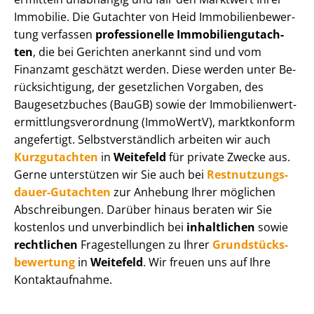
Immobilie. Die Gutachter von Heid Im­mo­bi­li­en­be­wer­
tung verfassen
professionelle Im­mo­bi­li­en­gut­ach­
ten
, die bei Gerichten anerkannt sind und vom
Finanzamt geschätzt werden. Diese werden unter Be­
rück­sich­ti­gung, der gesetzlichen Vorgaben, des
Baugesetzbuches (BauGB) sowie der Im­mo­bi­li­en­wert­
ermitt­lungs­ver­ord­nung (ImmoWertV), marktkonform
angefertigt. Selbst­ver­ständ­lich arbeiten wir auch
Kurzgutachten
in
Weitefeld
für private Zwecke aus.
Gerne unterstützen wir Sie auch bei
Rest­nut­zungs­
dau­er-Gutachten
zur Anhebung Ihrer möglichen
Abschreibungen. Darüber hinaus beraten wir Sie
kostenlos und unverbindlich bei
inhaltlichen
sowie
rechtlichen
Fragestellungen zu Ihrer
Grund­stücks­
be­wer­tung
in
Weitefeld
. Wir freuen uns auf Ihre
Kontaktaufnahme.