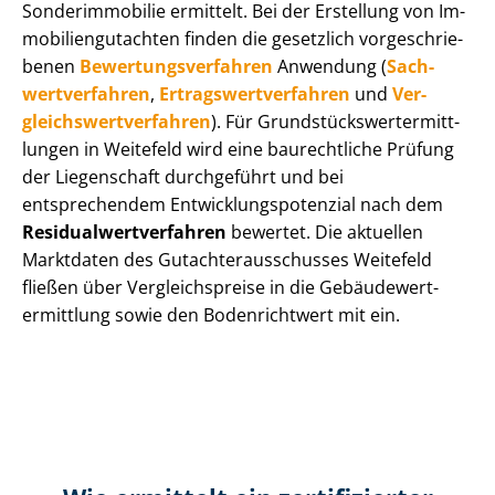
Sonderimmobilie ermittelt. Bei der Erstellung von Im­
mo­bi­li­en­gut­ach­ten finden die gesetzlich vor­ge­schrie­
be­nen
Be­wer­tungs­ver­fah­ren
Anwendung (
Sach­
wert­ver­fah­ren
,
Er­trags­wert­ver­fah­ren
und
Ver­
gleichs­wert­ver­fah­ren
). Für Grund­stücks­wert­ermitt­
lun­gen in Weitefeld wird eine baurechtliche Prüfung
der Liegenschaft durchgeführt und bei
entsprechendem Ent­wick­lungs­po­ten­zi­al nach dem
Re­si­du­al­wert­ver­fah­ren
bewertet. Die aktuellen
Marktdaten des Gut­ach­ter­aus­schus­ses Weitefeld
fließen über Ver­gleichs­prei­se in die Ge­bäu­de­wert­
ermitt­lung sowie den Bodenrichtwert mit ein.