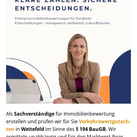
Als
Sachverständige
für Im­mo­bi­li­en­be­wer­tung
erstellen und prüfen wir für Sie
Ver­kehrs­wert­gut­ach­
ten
in
Weitefeld
im Sinne des
§ 194 BauGB
. Wir
ermitteln unabhängig und fair den Marktwert Ihrer