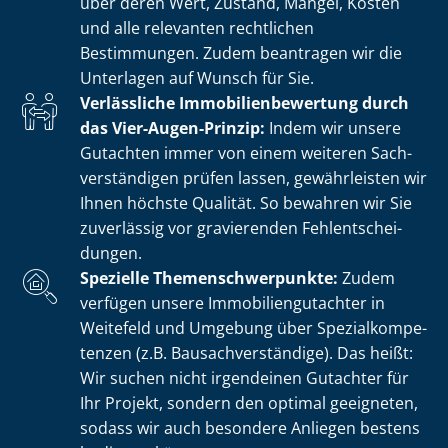
über deren Wert, Zustand, Mängel, Kosten
und alle relevanten rechtlichen
Bestimmungen. Zudem beantragen wir die
Unterlagen auf Wunsch für Sie.
Verlässliche Im­mo­bi­li­en­be­wer­tung durch
das Vier-Augen-Prinzip:
Indem wir unsere
Gutachten immer von einem weiteren Sach­
ver­stän­di­gen prüfen lassen, gewährleisten wir
Ihnen höchste Qualität. So bewahren wir Sie
zuverlässig vor gravierenden Fehl­ent­schei­
dun­gen.
Spezielle The­men­schwer­punk­te:
Zudem
verfügen unsere Im­mo­bi­li­en­gut­ach­ter in
Weitefeld und Umgebung über Spe­zi­al­kom­pe­
ten­zen (z.B. Bau­sach­ver­stän­di­ge). Das heißt:
Wir suchen nicht irgendeinen Gutachter für
Ihr Projekt, sondern den optimal geeigneten,
sodass wir auch besondere Anliegen bestens