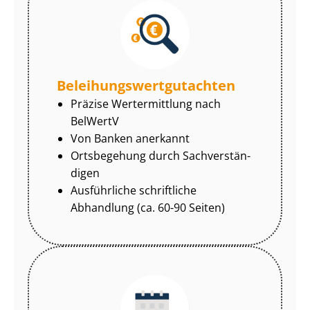
Be­lei­hungs­wert­gut­ach­ten
Präzise Wertermittlung nach
BelWertV
Von Banken anerkannt
Ortsbegehung durch Sach­ver­stän­
di­gen
Ausführliche schriftliche
Abhandlung (ca. 60-90 Seiten)