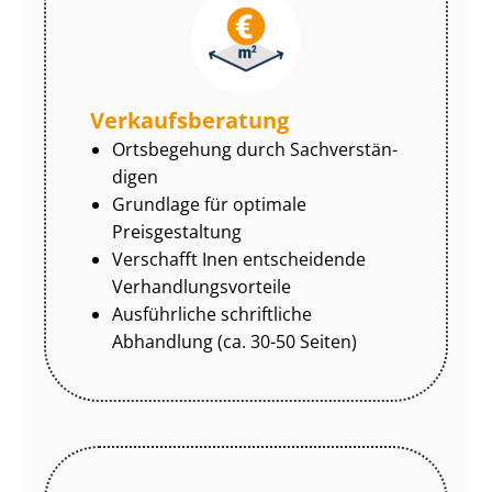
Ver­kaufs­be­ra­tung
Ortsbegehung durch Sach­ver­stän­
di­gen
Grundlage für optimale
Preisgestaltung
Verschafft Inen entscheidende
Ver­hand­lungs­vor­tei­le
Ausführliche schriftliche
Abhandlung (ca. 30-50 Seiten)