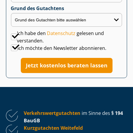
Grund des Gutachtens
Ich habe den
Datenschutz
gelesen und
verstanden.
Ich möchte den Newsletter abonnieren.
Jetzt kostenlos beraten lassen
Ver­kehrs­wert­gut­ach­ten
im Sinne des
§ 194
BauGB
Kurzgutachten Weitefeld