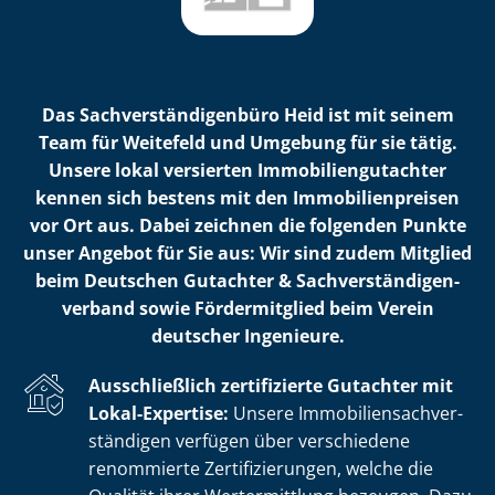
Das Sach­ver­stän­di­gen­bü­ro Heid ist mit seinem
Team für Weitefeld und Umgebung für sie tätig.
Unsere lokal versierten Im­mo­bi­li­en­gut­ach­ter
kennen sich bestens mit den Im­mo­bi­li­en­prei­sen
vor Ort aus. Dabei zeichnen die folgenden Punkte
unser Angebot für Sie aus: Wir sind zudem Mitglied
beim Deutschen Gutachter & Sach­ver­stän­di­gen­
ver­band sowie Fördermitglied beim Verein
deutscher Ingenieure.
Ausschließlich zertifizierte Gutachter mit
Lokal-Expertise:
Unsere Im­mo­bi­li­en­sach­ver­
stän­di­gen verfügen über verschiedene
renommierte Zer­ti­fi­zie­run­gen, welche die