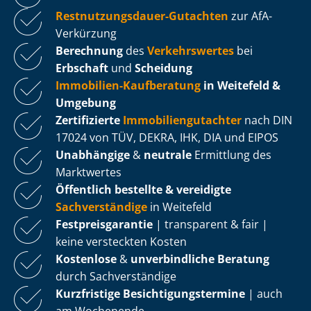
Rest­nut­zungs­dau­er-Gutachten
zur AfA-
Verkürzung
Berechnung
des
Verkehrswertes
bei
Erbschaft
und
Scheidung
Immobilien-Kaufberatung
in Weitefeld &
Umgebung
Zertifizierte
Im­mo­bi­li­en­gut­ach­ter
nach DIN
17024 von TÜV, DEKRA, IHK, DIA und EIPOS
Unabhängige
&
neutrale
Ermittlung des
Marktwertes
Öffentlich bestellte & vereidigte
Sachverständige
in Weitefeld
Fest­preis­ga­ran­tie
| transparent & fair |
keine versteckten Kosten
Kostenlose
&
unverbindliche Beratung
durch Sachverständige
Kurzfristige Be­sich­ti­gungs­ter­mi­ne
| auch
am Wochenende