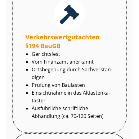
Ver­kehrs­wert­gut­ach­ten
§194 BauGB
Gerichtsfest
Vom Finanzamt anerkannt
Ortsbegehung durch Sach­ver­stän­
di­gen
Prüfung von Baulasten
Einsichtnahme in das Alt­las­ten­ka­
tas­ter
Ausführliche schriftliche
Abhandlung (ca. 70-120 Seiten)