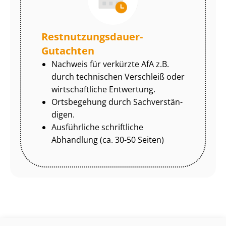
Rest­nut­zungs­dau­er-
Gutachten
Nachweis für verkürzte AfA z.B.
durch technischen Verschleiß oder
wirtschaftliche Entwertung.
Ortsbegehung durch Sach­ver­stän­
di­gen.
Ausführliche schriftliche
Abhandlung (ca. 30-50 Seiten)