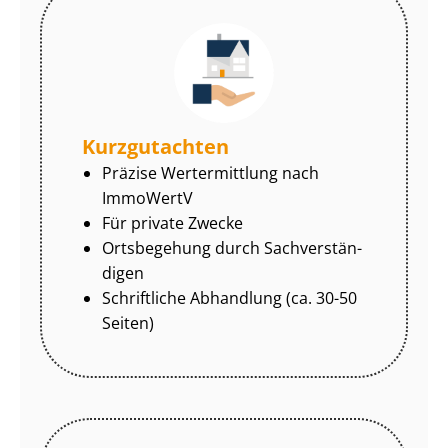
Kurzgutachten
Präzise Wertermittlung nach
ImmoWertV
Für private Zwecke
Ortsbegehung durch Sach­ver­stän­
di­gen
Schriftliche Abhandlung (ca. 30-50
Seiten)