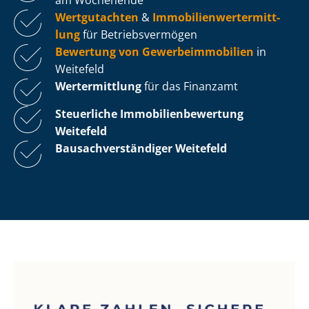
Wertgutachten
&
Im­mo­bi­li­en­wert­ermitt­
lung
für Be­triebs­ver­mö­gen
Bewertung von Ge­wer­be­im­mo­bi­li­en
in
Weitefeld
Wertermittlung
für das Finanzamt
Steuerliche Im­mo­bi­li­en­be­wer­tung
Weitefeld
Bau­sach­ver­stän­di­ger Weitefeld