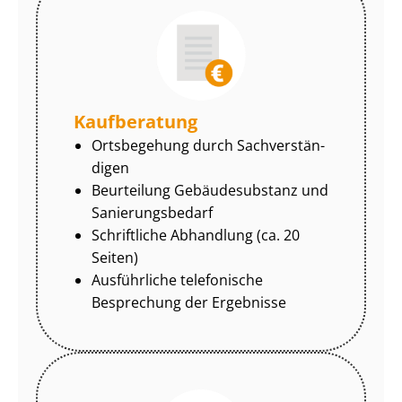
Kaufberatung
Ortsbegehung durch Sach­ver­stän­
di­gen
Beurteilung Gebäudesubstanz und
Sa­nie­rungs­be­darf
Schriftliche Abhandlung (ca. 20
Seiten)
Ausführliche telefonische
Besprechung der Ergebnisse