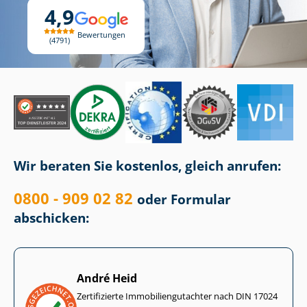
4,9
Bewertungen
4791
Wir beraten Sie kostenlos, gleich anrufen:
0800 - 909 02 82
oder Formular
abschicken:
André Heid
Zertifizierte Im­mo­bi­li­en­gut­ach­ter nach DIN 17024