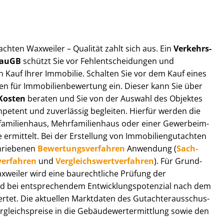
t­ach­ten Waxweiler – Qualität zahlt sich aus. Ein
Ver­kehrs­
 BauGB
schützt Sie vor Fehl­ent­schei­dun­gen und
 Kauf Ihrer Immobilie. Schalten Sie vor dem Kauf eines
n für Im­mo­bi­li­en­be­wer­tung ein. Dieser kann Sie über
Kosten
beraten und Sie von der Auswahl des Objektes
ompetent und zuverlässig begleiten. Hierfür werden die
ilienhaus, Mehr­fa­mi­li­en­haus oder einer Ge­wer­be­im­
rmittelt. Bei der Erstellung von Im­mo­bi­li­en­gut­ach­ten
hrie­be­nen
Be­wer­tungs­ver­fah­ren
Anwendung (
Sach­
ver­fah­ren
und
Ver­gleichs­wert­ver­fah­ren
). Für Grund­
Waxweiler wird eine baurechtliche Prüfung der
 bei entsprechendem Ent­wick­lungs­po­ten­zi­al nach dem
tet. Die aktuellen Marktdaten des Gut­ach­ter­aus­schus­
gleichs­prei­se in die Ge­bäu­de­wert­ermitt­lung sowie den