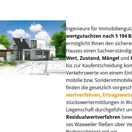
Ingenieure für Im­mo­bi­li­en­gu
wert­gut­ach­ten nach § 194
ermöglicht Ihnen den sicheren
Hauses einen Sach­ver­stän­di­ge
Wert, Zustand, Mängel
und
bis zur Kauf­ent­schei­dung k
Verkehrswerte von einem Einfam
mo­bi­lie bzw. Sonderimmobilie e
finden die gesetzlich vor­ge­sc
wert­ver­fah­ren
,
Er­trags­wert­
stücks­wert­ermitt­lun­gen in 
Liegenschaft durchgeführt und
Re­si­du­al­wert­ver­fah­ren
bewer
ses Waxweiler fließen über Ver­
Bodenrichtwert mit ein.