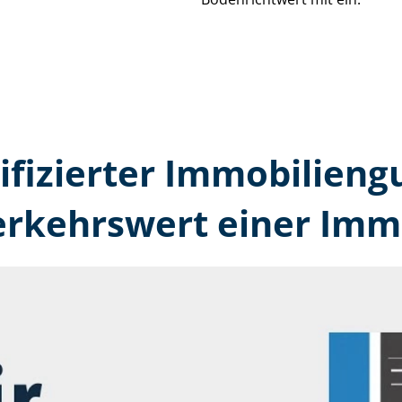
tifizierter Immobilien­
erkehrswert einer Immo