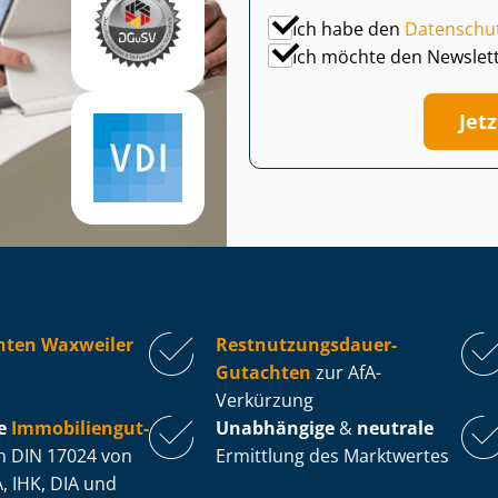
Ich habe den
Datenschu
Ich möchte den Newslet
Jet
hten Waxweiler
Rest­nut­zungs­dau­er-
Gutachten
zur AfA-
Verkürzung
e
Im­mo­bi­li­en­gut­
Unabhängige
&
neutrale
 DIN 17024 von
Ermittlung des Marktwertes
, IHK, DIA und