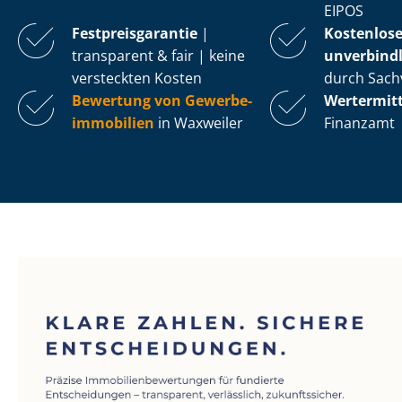
EIPOS
Fest­preis­ga­ran­tie
|
Kostenlos
transparent & fair | keine
unverbindl
versteckten Kosten
durch Sach
Bewertung von Ge­wer­be­
Wertermit
im­mo­bi­li­en
in Waxweiler
Finanzamt