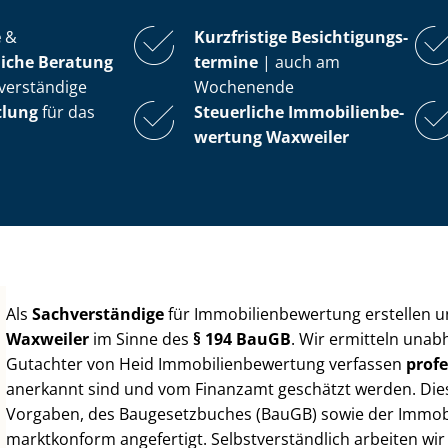
e
&
Kurzfristige Be­sich­ti­gungs­
iche Beratung
ter­mi­ne
| auch am
verständige
Wochenende
tlung
für das
Steuerliche Im­mo­bi­li­en­be­
wer­tung
Waxweiler
Als
Sachverständige
für Im­mo­bi­li­en­be­wer­tung erstellen
Waxweiler
im Sinne des
§ 194 BauGB
. Wir ermitteln unab
Gutachter von Heid Im­mo­bi­li­en­be­wer­tung verfassen
profe
anerkannt sind und vom Finanzamt geschätzt werden. Diese 
Vorgaben, des Baugesetzbuches (BauGB) sowie der Im­mo­bi­l
marktkonform angefertigt. Selbst­ver­ständ­lich arbeiten wi