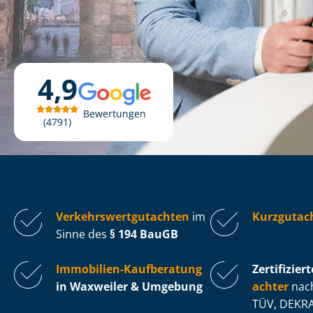
4,9
Bewertungen
4791
Ver­kehrs­wert­gut­ach­ten
im
Kurzgutac
Sinne des
§ 194 BauGB
Immobilien-Kaufberatung
Zertifiziert
in Waxweiler & Umgebung
ach­ter
nach
TÜV, DEKRA