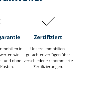
garantie
Zertifiziert
mmobilien in
Unsere Immobilien­
werten wir
gutachter verfügen über
ent und ohne
verschiedene renommierte
 Kosten.
Zer­ti­fi­zie­run­gen.