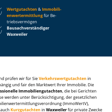
Wertgutachten
&
Im­mo­bi­li­
en­wert­ermitt­lung
für Be­
triebs­ver­mö­gen
Bau­sach­ver­stän­di­ger
Waxweiler
 und prüfen wir für Sie
Ver­kehrs­wert­gut­ach­ten
in
hängig und fair den Marktwert Ihrer Immobilie. Die
ssionelle Im­mo­bi­li­en­gut­ach­ten
, die bei Gerichten
werden unter Be­rück­sich­ti­gung, der gesetzlichen
i­en­wert­ermitt­lungs­ver­ord­nung (ImmoWertV),
r auch
Kurzgutachten
in
Waxweiler
für private Zwecke