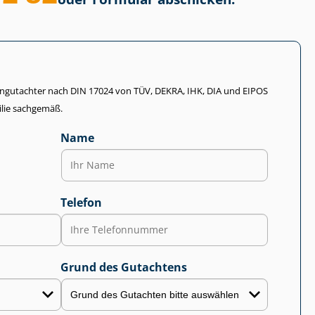
li­en­gut­ach­ter nach DIN 17024 von TÜV, DEKRA, IHK, DIA und EIPOS
lie sachgemäß.
Name
Telefon
Grund des Gutachtens