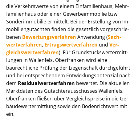
die Verkehrswerte von einem Einfamilienhaus, Mehr­
fa­mi­li­en­haus oder einer Ge­wer­be­im­mo­bi­lie bzw.
Sonderimmobilie ermittelt. Bei der Erstellung von Im­
mo­bi­li­en­gut­ach­ten finden die gesetzlich vor­ge­schrie­
be­nen
Be­wer­tungs­ver­fah­ren
Anwendung (
Sach­
wert­ver­fah­ren
,
Er­trags­wert­ver­fah­ren
und
Ver­
gleichs­wert­ver­fah­ren
). Für Grund­stücks­wert­ermitt­
lun­gen in Wallenfels, Oberfranken wird eine
baurechtliche Prüfung der Liegenschaft durchgeführt
und bei entsprechendem Ent­wick­lungs­po­ten­zi­al nach
dem
Re­si­du­al­wert­ver­fah­ren
bewertet. Die aktuellen
Marktdaten des Gut­ach­ter­aus­schus­ses Wallenfels,
Oberfranken fließen über Ver­gleichs­prei­se in die Ge­
bäu­de­wert­ermitt­lung sowie den Bodenrichtwert mit
ein.