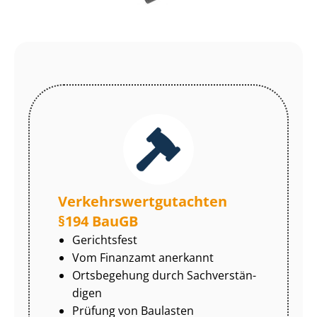
Ver­kehrs­wert­gut­ach­ten
§194 BauGB
Gerichtsfest
Vom Finanzamt anerkannt
Ortsbegehung durch Sach­ver­stän­
di­gen
Prüfung von Baulasten