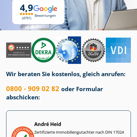
4,9
Bewertungen
4791
Wir beraten Sie kostenlos, gleich anrufen:
0800 - 909 02 82
oder Formular
abschicken:
André Heid
Zertifizierte Im­mo­bi­li­en­gut­ach­ter nach DIN 17024