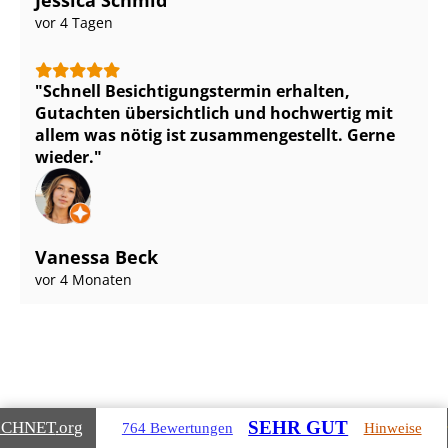
vor 4 Tagen
Schnell Be­sich­ti­gungs­ter­min erhalten,
Gutachten übersichtlich und hochwertig mit
allem was nötig ist zu­sam­men­ge­stellt. Gerne
wieder.
Vanessa Beck
vor 4 Monaten
SEHR GUT
ICHNET
.org
764 Bewertungen
Hinweise
Gebäudearten, die wir für Sie