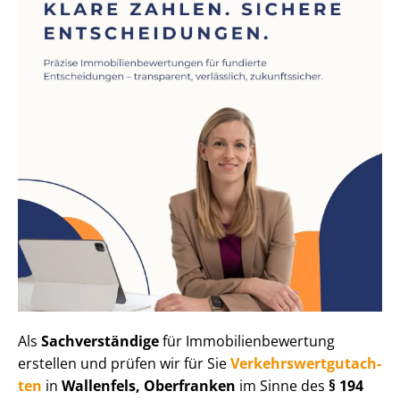
Als
Sachverständige
für Im­mo­bi­li­en­be­wer­tung
erstellen und prüfen wir für Sie
Ver­kehrs­wert­gut­ach­
ten
in
Wallenfels, Oberfranken
im Sinne des
§ 194