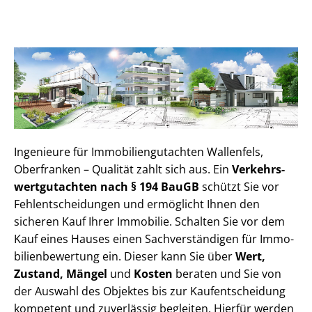
Ingenieure für Im­mo­bi­li­en­gut­ach­ten Wallenfels,
Oberfranken – Qualität zahlt sich aus. Ein
Ver­kehrs­
wert­gut­ach­ten nach § 194 BauGB
schützt Sie vor
Fehl­ent­schei­dun­gen und ermöglicht Ihnen den
sicheren Kauf Ihrer Immobilie. Schalten Sie vor dem
Kauf eines Hauses einen Sach­ver­stän­di­gen für Im­mo­
bi­li­en­be­wer­tung ein. Dieser kann Sie über
Wert,
Zustand, Mängel
und
Kosten
beraten und Sie von
der Auswahl des Objektes bis zur Kauf­ent­schei­dung
kompetent und zuverlässig begleiten. Hierfür werden