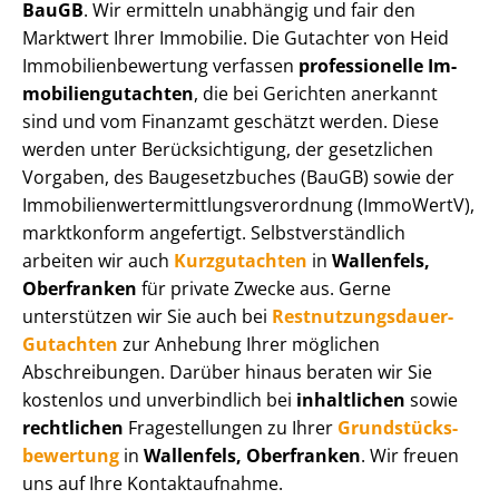
BauGB
. Wir ermitteln unabhängig und fair den
Marktwert Ihrer Immobilie. Die Gutachter von Heid
Im­mo­bi­li­en­be­wer­tung verfassen
professionelle Im­
mo­bi­li­en­gut­ach­ten
, die bei Gerichten anerkannt
sind und vom Finanzamt geschätzt werden. Diese
werden unter Be­rück­sich­ti­gung, der gesetzlichen
Vorgaben, des Baugesetzbuches (BauGB) sowie der
Im­mo­bi­li­en­wert­ermitt­lungs­ver­ord­nung (ImmoWertV),
marktkonform angefertigt. Selbst­ver­ständ­lich
arbeiten wir auch
Kurzgutachten
in
Wallenfels,
Oberfranken
für private Zwecke aus. Gerne
unterstützen wir Sie auch bei
Rest­nut­zungs­dau­er-
Gutachten
zur Anhebung Ihrer möglichen
Abschreibungen. Darüber hinaus beraten wir Sie
kostenlos und unverbindlich bei
inhaltlichen
sowie
rechtlichen
Fragestellungen zu Ihrer
Grund­stücks­
be­wer­tung
in
Wallenfels, Oberfranken
. Wir freuen
uns auf Ihre Kontaktaufnahme.