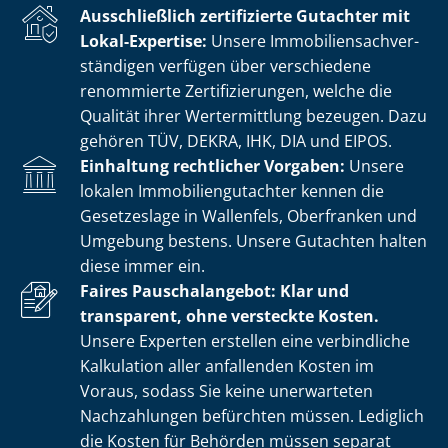
Ausschließlich zertifizierte Gutachter mit
Lokal-Expertise:
Unsere Im­mo­bi­li­en­sach­ver­
stän­di­gen verfügen über verschiedene
renommierte Zer­ti­fi­zie­run­gen, welche die
Qualität ihrer Wertermittlung bezeugen. Dazu
gehören TÜV, DEKRA, IHK, DIA und EIPOS.
Einhaltung rechtlicher Vorgaben:
Unsere
lokalen Im­mo­bi­li­en­gut­ach­ter kennen die
Gesetzeslage in Wallenfels, Oberfranken und
Umgebung bestens. Unsere Gutachten halten
diese immer ein.
Faires Pauschalangebot: Klar und
transparent, ohne versteckte Kosten.
Unsere Experten erstellen eine verbindliche
Kalkulation aller anfallenden Kosten im
Voraus, sodass Sie keine unerwarteten
Nachzahlungen befürchten müssen. Lediglich
die Kosten für Behörden müssen separat