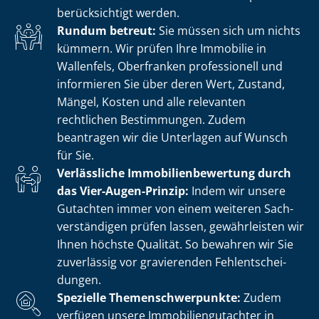
berücksichtigt werden.
Rundum betreut:
Sie müssen sich um nichts
kümmern. Wir prüfen Ihre Immobilie in
Wallenfels, Oberfranken professionell und
informieren Sie über deren Wert, Zustand,
Mängel, Kosten und alle relevanten
rechtlichen Bestimmungen. Zudem
beantragen wir die Unterlagen auf Wunsch
für Sie.
Verlässliche Im­mo­bi­li­en­be­wer­tung durch
das Vier-Augen-Prinzip:
Indem wir unsere
Gutachten immer von einem weiteren Sach­
ver­stän­di­gen prüfen lassen, gewährleisten wir
Ihnen höchste Qualität. So bewahren wir Sie
zuverlässig vor gravierenden Fehl­ent­schei­
dun­gen.
Spezielle The­men­schwer­punk­te:
Zudem
verfügen unsere Im­mo­bi­li­en­gut­ach­ter in