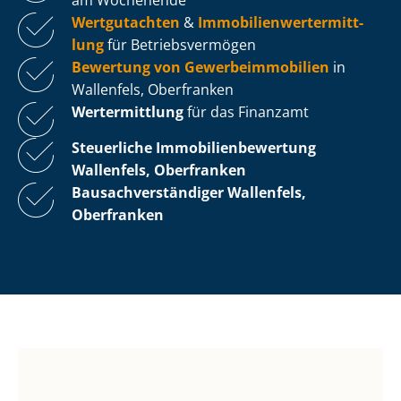
Wertgutachten
&
Im­mo­bi­li­en­wert­ermitt­
lung
für Be­triebs­ver­mö­gen
Bewertung von Ge­wer­be­im­mo­bi­li­en
in
Wallenfels, Oberfranken
Wertermittlung
für das Finanzamt
Steuerliche Im­mo­bi­li­en­be­wer­tung
Wallenfels, Oberfranken
Bau­sach­ver­stän­di­ger Wallenfels,
Oberfranken