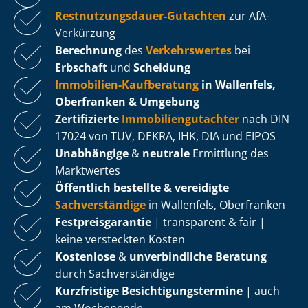
Rest­nut­zungs­dau­er-Gutachten
zur AfA-
Verkürzung
Berechnung
des
Verkehrswertes
bei
Erbschaft
und
Scheidung
Immobilien-Kaufberatung
in Wallenfels,
Oberfranken & Umgebung
Zertifizierte
Im­mo­bi­li­en­gut­ach­ter
nach DIN
17024 von TÜV, DEKRA, IHK, DIA und EIPOS
Unabhängige
&
neutrale
Ermittlung des
Marktwertes
Öffentlich bestellte & vereidigte
Sachverständige
in Wallenfels, Oberfranken
Fest­preis­ga­ran­tie
| transparent & fair |
keine versteckten Kosten
Kostenlose
&
unverbindliche Beratung
durch Sachverständige
Kurzfristige Be­sich­ti­gungs­ter­mi­ne
| auch
am Wochenende