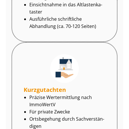
Einsichtnahme in das Alt­las­ten­ka­
tas­ter
Ausführliche schriftliche
Abhandlung (ca. 70-120 Seiten)
Kurzgutachten
Präzise Wertermittlung nach
ImmoWertV
Für private Zwecke
Ortsbegehung durch Sach­ver­stän­
di­gen