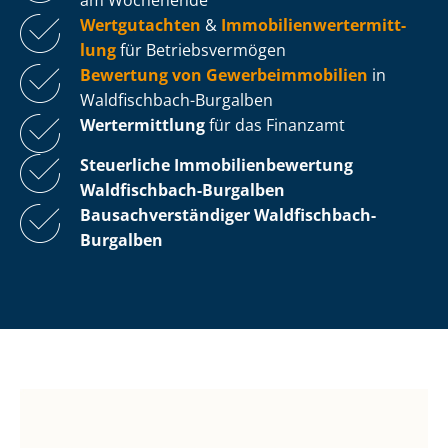
Wertgutachten
&
Im­mo­bi­li­en­wert­ermitt­
lung
für Be­triebs­ver­mö­gen
Bewertung von Ge­wer­be­im­mo­bi­li­en
in
Waldfischbach-Burgalben
Wertermittlung
für das Finanzamt
Steuerliche Im­mo­bi­li­en­be­wer­tung
Waldfischbach-Burgalben
Bau­sach­ver­stän­di­ger Waldfischbach-
Burgalben