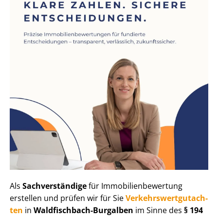
Als
Sachverständige
für Im­mo­bi­li­en­be­wer­tung
erstellen und prüfen wir für Sie
Ver­kehrs­wert­gut­ach­
ten
in
Waldfischbach-Burgalben
im Sinne des
§ 194