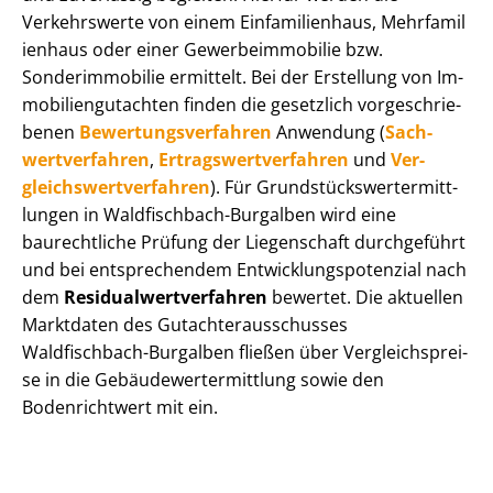
Verkehrswerte von einem Einfamilienhaus, Mehr­fa­mi­l
i­en­haus oder einer Ge­wer­be­im­mo­bi­lie bzw.
Sonderimmobilie ermittelt. Bei der Erstellung von Im­
mo­bi­li­en­gut­ach­ten finden die gesetzlich vor­ge­schrie­
be­nen
Be­wer­tungs­ver­fah­ren
Anwendung (
Sach­
wert­ver­fah­ren
,
Er­trags­wert­ver­fah­ren
und
Ver­
gleichs­wert­ver­fah­ren
). Für Grund­stücks­wert­ermitt­
lun­gen in Waldfischbach-Burgalben wird eine
baurechtliche Prüfung der Liegenschaft durchgeführt
und bei entsprechendem Ent­wick­lungs­po­ten­zi­al nach
dem
Re­si­du­al­wert­ver­fah­ren
bewertet. Die aktuellen
Marktdaten des Gut­ach­ter­aus­schus­ses
Waldfischbach-Burgalben fließen über Ver­gleichs­prei­
se in die Ge­bäu­de­wert­ermitt­lung sowie den
Bodenrichtwert mit ein.