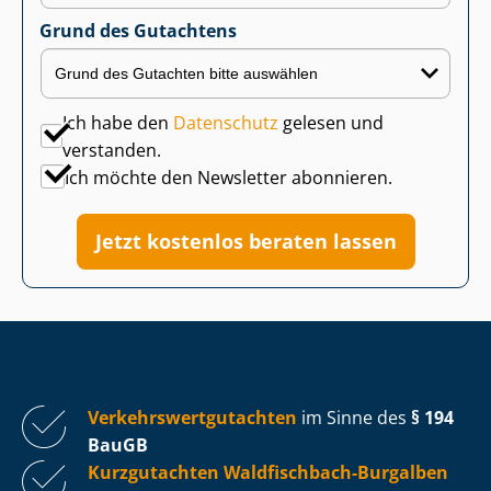
Grund des Gutachtens
Ich habe den
Datenschutz
gelesen und
verstanden.
Ich möchte den Newsletter abonnieren.
Jetzt kostenlos beraten lassen
Ver­kehrs­wert­gut­ach­ten
im Sinne des
§ 194
BauGB
Kurzgutachten Waldfischbach-Burgalben