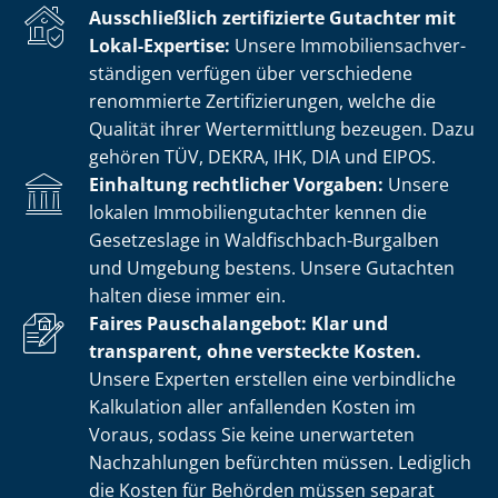
Ausschließlich zertifizierte Gutachter mit
Lokal-Expertise:
Unsere Im­mo­bi­li­en­sach­ver­
stän­di­gen verfügen über verschiedene
renommierte Zer­ti­fi­zie­run­gen, welche die
Qualität ihrer Wertermittlung bezeugen. Dazu
gehören TÜV, DEKRA, IHK, DIA und EIPOS.
Einhaltung rechtlicher Vorgaben:
Unsere
lokalen Im­mo­bi­li­en­gut­ach­ter kennen die
Gesetzeslage in Waldfischbach-Burgalben
und Umgebung bestens. Unsere Gutachten
halten diese immer ein.
Faires Pauschalangebot: Klar und
transparent, ohne versteckte Kosten.
Unsere Experten erstellen eine verbindliche
Kalkulation aller anfallenden Kosten im
Voraus, sodass Sie keine unerwarteten
Nachzahlungen befürchten müssen. Lediglich
die Kosten für Behörden müssen separat