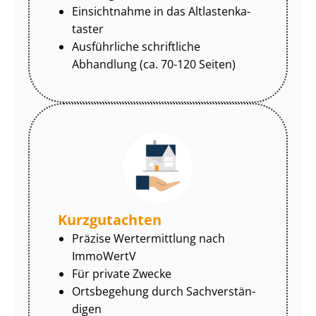
Einsichtnahme in das Alt­las­ten­ka­
tas­ter
Ausführliche schriftliche
Abhandlung (ca. 70-120 Seiten)
Kurzgutachten
Präzise Wertermittlung nach
ImmoWertV
Für private Zwecke
Ortsbegehung durch Sach­ver­stän­
di­gen