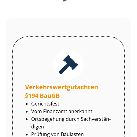
Ver­kehrs­wert­gut­ach­ten
§194 BauGB
Gerichtsfest
Vom Finanzamt anerkannt
Ortsbegehung durch Sach­ver­stän­
di­gen
Prüfung von Baulasten