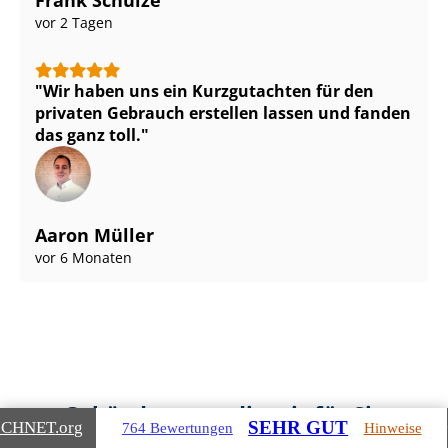
Frank Schulze
vor 2 Tagen
Wir haben uns ein Kurzgutachten für den
privaten Gebrauch erstellen lassen und fanden
das ganz toll.
Aaron Müller
vor 6 Monaten
Gebäudearten, die wir für Sie
SEHR GUT
ICHNET
.org
764 Bewertungen
Hinweise
bewerten