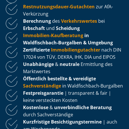
Rest­nut­zungs­dau­er-Gutachten
zur AfA-
Verkürzung
Berechnung
des
Verkehrswertes
bei
Erbschaft
und
Scheidung
Immobilien-Kaufberatung
in
Waldfischbach-Burgalben & Umgebung
Zertifizierte
Im­mo­bi­li­en­gut­ach­ter
nach DIN
17024 von TÜV, DEKRA, IHK, DIA und EIPOS
Unabhängige
&
neutrale
Ermittlung des
Marktwertes
Öffentlich bestellte & vereidigte
Sachverständige
in Waldfischbach-Burgalben
Fest­preis­ga­ran­tie
| transparent & fair |
keine versteckten Kosten
Kostenlose
&
unverbindliche Beratung
durch Sachverständige
Kurzfristige Be­sich­ti­gungs­ter­mi­ne
| auch
am Wochenende