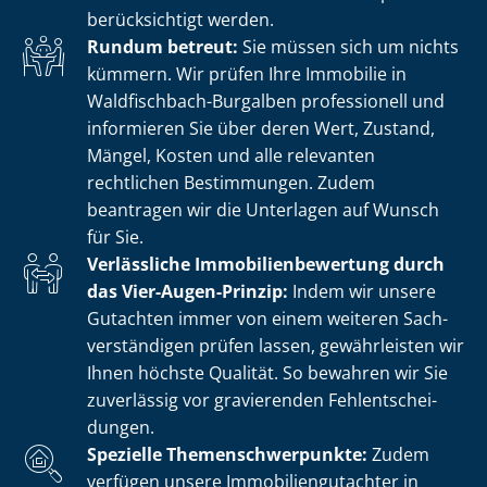
berücksichtigt werden.
Rundum betreut:
Sie müssen sich um nichts
kümmern. Wir prüfen Ihre Immobilie in
Waldfischbach-Burgalben professionell und
informieren Sie über deren Wert, Zustand,
Mängel, Kosten und alle relevanten
rechtlichen Bestimmungen. Zudem
beantragen wir die Unterlagen auf Wunsch
für Sie.
Verlässliche Im­mo­bi­li­en­be­wer­tung durch
das Vier-Augen-Prinzip:
Indem wir unsere
Gutachten immer von einem weiteren Sach­
ver­stän­di­gen prüfen lassen, gewährleisten wir
Ihnen höchste Qualität. So bewahren wir Sie
zuverlässig vor gravierenden Fehl­ent­schei­
dun­gen.
Spezielle The­men­schwer­punk­te:
Zudem
verfügen unsere Im­mo­bi­li­en­gut­ach­ter in