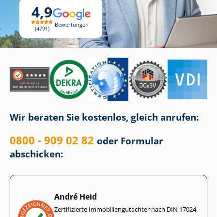
4,9
Bewertungen
4791
Wir beraten Sie kostenlos, gleich anrufen:
0800 - 909 02 82
oder Formular
abschicken:
André Heid
Zertifizierte Im­mo­bi­li­en­gut­ach­ter nach DIN 17024