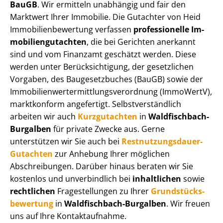
BauGB
. Wir ermitteln unabhängig und fair den
Marktwert Ihrer Immobilie. Die Gutachter von Heid
Im­mo­bi­li­en­be­wer­tung verfassen
professionelle Im­
mo­bi­li­en­gut­ach­ten
, die bei Gerichten anerkannt
sind und vom Finanzamt geschätzt werden. Diese
werden unter Be­rück­sich­ti­gung, der gesetzlichen
Vorgaben, des Baugesetzbuches (BauGB) sowie der
Im­mo­bi­li­en­wert­ermitt­lungs­ver­ord­nung (ImmoWertV),
marktkonform angefertigt. Selbst­ver­ständ­lich
arbeiten wir auch
Kurzgutachten
in
Waldfischbach-
Burgalben
für private Zwecke aus. Gerne
unterstützen wir Sie auch bei
Rest­nut­zungs­dau­er-
Gutachten
zur Anhebung Ihrer möglichen
Abschreibungen. Darüber hinaus beraten wir Sie
kostenlos und unverbindlich bei
inhaltlichen
sowie
rechtlichen
Fragestellungen zu Ihrer
Grund­stücks­
be­wer­tung
in
Waldfischbach-Burgalben
. Wir freuen
uns auf Ihre Kontaktaufnahme.