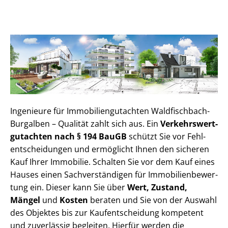
Ingenieure für Im­mo­bi­li­en­gut­ach­ten Waldfischbach-
Burgalben – Qualität zahlt sich aus. Ein
Ver­kehrs­wert­
gut­ach­ten nach § 194 BauGB
schützt Sie vor Fehl­
ent­schei­dun­gen und ermöglicht Ihnen den sicheren
Kauf Ihrer Immobilie. Schalten Sie vor dem Kauf eines
Hauses einen Sach­ver­stän­di­gen für Im­mo­bi­li­en­be­wer­
tung ein. Dieser kann Sie über
Wert, Zustand,
Mängel
und
Kosten
beraten und Sie von der Auswahl
des Objektes bis zur Kauf­ent­schei­dung kompetent
und zuverlässig begleiten. Hierfür werden die