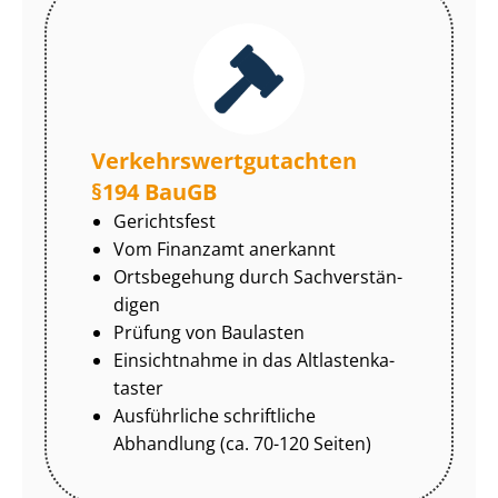
Ver­kehrs­wert­gut­ach­ten
§194 BauGB
Gerichtsfest
Vom Finanzamt anerkannt
Ortsbegehung durch Sach­ver­stän­
di­gen
Prüfung von Baulasten
Einsichtnahme in das Alt­las­ten­ka­
tas­ter
Ausführliche schriftliche
Abhandlung (ca. 70-120 Seiten)