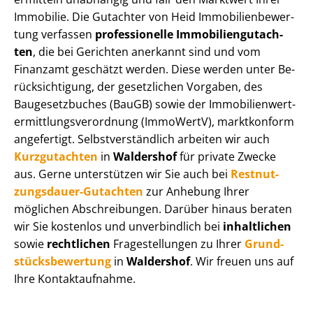
Immobilie. Die Gutachter von Heid Im­mo­bi­li­en­be­wer­
tung verfassen
professionelle Im­mo­bi­li­en­gut­ach­
ten
, die bei Gerichten anerkannt sind und vom
Finanzamt geschätzt werden. Diese werden unter Be­
rück­sich­ti­gung, der gesetzlichen Vorgaben, des
Baugesetzbuches (BauGB) sowie der Im­mo­bi­li­en­wert­
ermitt­lungs­ver­ord­nung (ImmoWertV), marktkonform
angefertigt. Selbst­ver­ständ­lich arbeiten wir auch
Kurzgutachten
in
Waldershof
für private Zwecke
aus. Gerne unterstützen wir Sie auch bei
Rest­nut­
zungs­dau­er-Gutachten
zur Anhebung Ihrer
möglichen Abschreibungen. Darüber hinaus beraten
wir Sie kostenlos und unverbindlich bei
inhaltlichen
sowie
rechtlichen
Fragestellungen zu Ihrer
Grund­
stücks­be­wer­tung
in
Waldershof
. Wir freuen uns auf
Ihre Kontaktaufnahme.