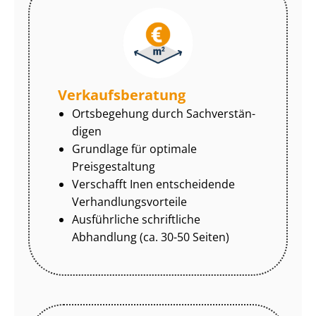
Ver­kaufs­be­ra­tung
Ortsbegehung durch Sach­ver­stän­
di­gen
Grundlage für optimale
Preisgestaltung
Verschafft Inen entscheidende
Ver­hand­lungs­vor­tei­le
Ausführliche schriftliche
Abhandlung (ca. 30-50 Seiten)