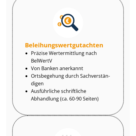
Be­lei­hungs­wert­gut­ach­ten
Präzise Wertermittlung nach
BelWertV
Von Banken anerkannt
Ortsbegehung durch Sach­ver­stän­
di­gen
Ausführliche schriftliche
Abhandlung (ca. 60-90 Seiten)