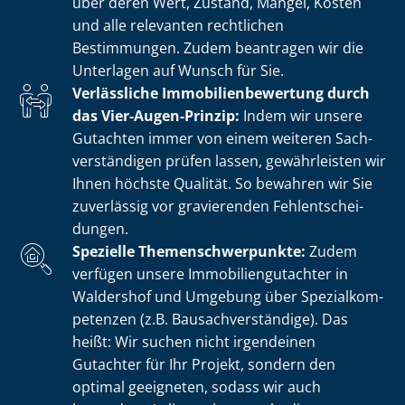
über deren Wert, Zustand, Mängel, Kosten
und alle relevanten rechtlichen
Bestimmungen. Zudem beantragen wir die
Unterlagen auf Wunsch für Sie.
Verlässliche Im­mo­bi­li­en­be­wer­tung durch
das Vier-Augen-Prinzip:
Indem wir unsere
Gutachten immer von einem weiteren Sach­
ver­stän­di­gen prüfen lassen, gewährleisten wir
Ihnen höchste Qualität. So bewahren wir Sie
zuverlässig vor gravierenden Fehl­ent­schei­
dun­gen.
Spezielle The­men­schwer­punk­te:
Zudem
verfügen unsere Im­mo­bi­li­en­gut­ach­ter in
Waldershof und Umgebung über Spe­zi­al­kom­
pe­ten­zen (z.B. Bau­sach­ver­stän­di­ge). Das
heißt: Wir suchen nicht irgendeinen
Gutachter für Ihr Projekt, sondern den
optimal geeigneten, sodass wir auch