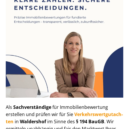
Als
Sachverständige
für Im­mo­bi­li­en­be­wer­tung
erstellen und prüfen wir für Sie
Ver­kehrs­wert­gut­ach­
ten
in
Waldershof
im Sinne des
§ 194 BauGB
. Wir
ermitteln unabhängig und fair den Marktwert Ihrer