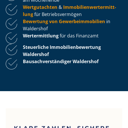
Wertgutachten
&
Im­mo­bi­li­en­wert­ermitt­
lung
für Be­triebs­ver­mö­gen
Bewertung von Ge­wer­be­im­mo­bi­li­en
in
Waldershof
Wertermittlung
für das Finanzamt
Steuerliche Im­mo­bi­li­en­be­wer­tung
Waldershof
Bau­sach­ver­stän­di­ger Waldershof