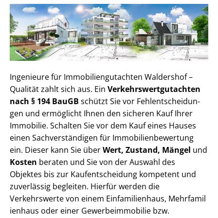
Ingenieure für Im­mo­bi­li­en­gut­ach­ten Waldershof –
Qualität zahlt sich aus. Ein
Ver­kehrs­wert­gut­ach­ten
nach § 194 BauGB
schützt Sie vor Fehl­ent­schei­dun­
gen und ermöglicht Ihnen den sicheren Kauf Ihrer
Immobilie. Schalten Sie vor dem Kauf eines Hauses
einen Sach­ver­stän­di­gen für Im­mo­bi­li­en­be­wer­tung
ein. Dieser kann Sie über
Wert, Zustand, Mängel
und
Kosten
beraten und Sie von der Auswahl des
Objektes bis zur Kauf­ent­schei­dung kompetent und
zuverlässig begleiten. Hierfür werden die
Verkehrswerte von einem Einfamilienhaus, Mehr­fa­mi­l
i­en­haus oder einer Ge­wer­be­im­mo­bi­lie bzw.