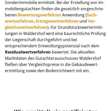
Sonderimmobilie ermittelt. Bei der Erstellung von Im­
mo­bi­li­en­gut­ach­ten finden die gesetzlich vor­ge­schrie­
be­nen
Be­wer­tungs­ver­fah­ren
Anwendung (
Sach­
wert­ver­fah­ren
,
Er­trags­wert­ver­fah­ren
und
Ver­
gleichs­wert­ver­fah­ren
). Für Grund­stücks­wert­ermitt­
lun­gen in Waldershof wird eine baurechtliche Prüfung
der Liegenschaft durchgeführt und bei
entsprechendem Ent­wick­lungs­po­ten­zi­al nach dem
Re­si­du­al­wert­ver­fah­ren
bewertet. Die aktuellen
Marktdaten des Gut­ach­ter­aus­schus­ses Waldershof
fließen über Ver­gleichs­prei­se in die Ge­bäu­de­wert­
ermitt­lung sowie den Bodenrichtwert mit ein.