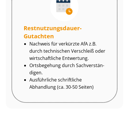
Rest­nut­zungs­dau­er-
Gutachten
Nachweis für verkürzte AfA z.B.
durch technischen Verschleiß oder
wirtschaftliche Entwertung.
Ortsbegehung durch Sach­ver­stän­
di­gen.
Ausführliche schriftliche
Abhandlung (ca. 30-50 Seiten)