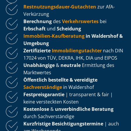
Rest­nut­zungs­dau­er-Gutachten
zur AfA-
Verkürzung
Berechnung
des
Verkehrswertes
bei
Erbschaft
und
Scheidung
Immobilien-Kaufberatung
in Waldershof &
Umgebung
Zertifizierte
Im­mo­bi­li­en­gut­ach­ter
nach DIN
17024 von TÜV, DEKRA, IHK, DIA und EIPOS
Unabhängige
&
neutrale
Ermittlung des
Marktwertes
Öffentlich bestellte & vereidigte
Sachverständige
in Waldershof
Fest­preis­ga­ran­tie
| transparent & fair |
keine versteckten Kosten
Kostenlose
&
unverbindliche Beratung
durch Sachverständige
Kurzfristige Be­sich­ti­gungs­ter­mi­ne
| auch
am Wochenende