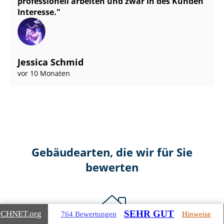
professionell arbeiten und zwar in des Kunden
Interesse.
Jessica Schmid
vor 10 Monaten
Gebäudearten, die wir für Sie
bewerten
SEHR GUT
ICHNET
.org
764 Bewertungen
Hinweise