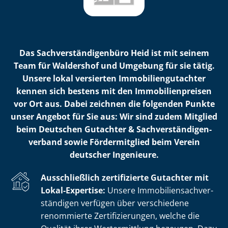
Das Sach­ver­stän­di­gen­bü­ro Heid ist mit seinem
Team für Waldershof und Umgebung für sie tätig.
Unsere lokal versierten Im­mo­bi­li­en­gut­ach­ter
kennen sich bestens mit den Im­mo­bi­li­en­prei­sen
vor Ort aus. Dabei zeichnen die folgenden Punkte
unser Angebot für Sie aus: Wir sind zudem Mitglied
beim Deutschen Gutachter & Sach­ver­stän­di­gen­
ver­band sowie Fördermitglied beim Verein
deutscher Ingenieure.
Ausschließlich zertifizierte Gutachter mit
Lokal-Expertise:
Unsere Im­mo­bi­li­en­sach­ver­
stän­di­gen verfügen über verschiedene
renommierte Zer­ti­fi­zie­run­gen, welche die