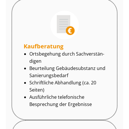
Kaufberatung
Ortsbegehung durch Sach­ver­stän­
di­gen
Beurteilung Gebäudesubstanz und
Sa­nie­rungs­be­darf
Schriftliche Abhandlung (ca. 20
Seiten)
Ausführliche telefonische
Besprechung der Ergebnisse