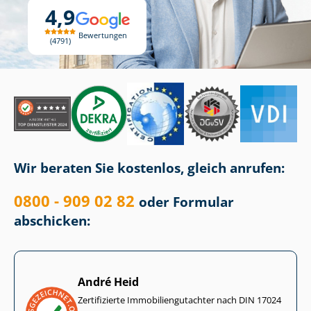
4,9
Bewertungen
4791
Wir beraten Sie kostenlos, gleich anrufen:
0800 - 909 02 82
oder Formular
abschicken:
André Heid
Zertifizierte Im­mo­bi­li­en­gut­ach­ter nach DIN 17024