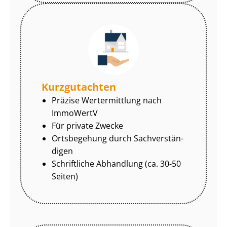
Kurzgutachten
Präzise Wertermittlung nach
ImmoWertV
Für private Zwecke
Ortsbegehung durch Sach­ver­stän­
di­gen
Schriftliche Abhandlung (ca. 30-50
Seiten)