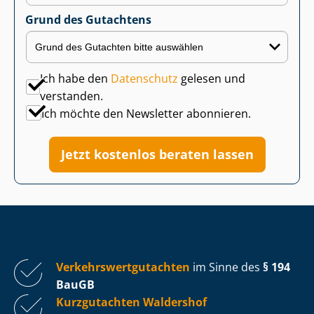
Grund des Gutachtens
Ich habe den
Datenschutz
gelesen und
verstanden.
Ich möchte den Newsletter abonnieren.
Jetzt kostenlos beraten lassen
Ver­kehrs­wert­gut­ach­ten
im Sinne des
§ 194
BauGB
Kurzgutachten Waldershof