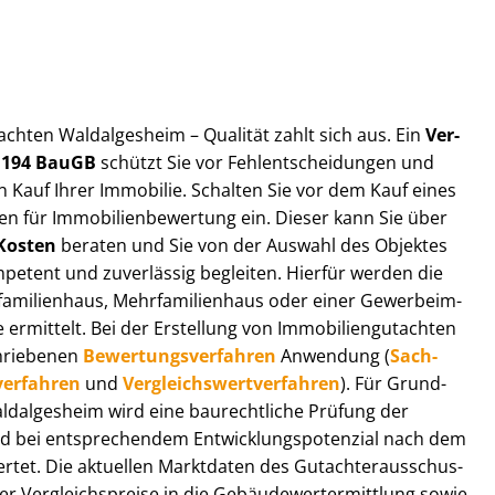
ut­ach­ten Waldalgesheim – Qualität zahlt sich aus. Ein
Ver­
§ 194 BauGB
schützt Sie vor Fehl­ent­schei­dun­gen und
 Kauf Ihrer Immobilie. Schalten Sie vor dem Kauf eines
n für Im­mo­bi­li­en­be­wer­tung ein. Dieser kann Sie über
Kosten
beraten und Sie von der Auswahl des Objektes
ompetent und zuverlässig begleiten. Hierfür werden die
ilienhaus, Mehr­fa­mi­li­en­haus oder einer Ge­wer­be­im­
rmittelt. Bei der Erstellung von Im­mo­bi­li­en­gut­ach­ten
hrie­be­nen
Be­wer­tungs­ver­fah­ren
Anwendung (
Sach­
ver­fah­ren
und
Ver­gleichs­wert­ver­fah­ren
). Für Grund­
 Waldalgesheim wird eine baurechtliche Prüfung der
 bei entsprechendem Ent­wick­lungs­po­ten­zi­al nach dem
tet. Die aktuellen Marktdaten des Gut­ach­ter­aus­schus­
Ver­gleichs­prei­se in die Ge­bäu­de­wert­ermitt­lung sowie