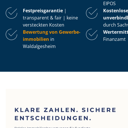
EIPOS
Fest­preis­ga­ran­tie
|
Kostenlos
transparent & fair | keine
unverbindl
versteckten Kosten
durch Sach
Bewertung von Ge­wer­be­
Wertermit
im­mo­bi­li­en
in
Finanzamt
Waldalgesheim