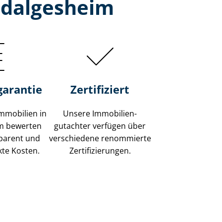
ldalgesheim
garantie
Zertifiziert
mmobilien in
Unsere Immobilien­
m bewerten
gutachter verfügen über
sparent und
verschiedene renommierte
kte Kosten.
Zer­ti­fi­zie­run­gen.