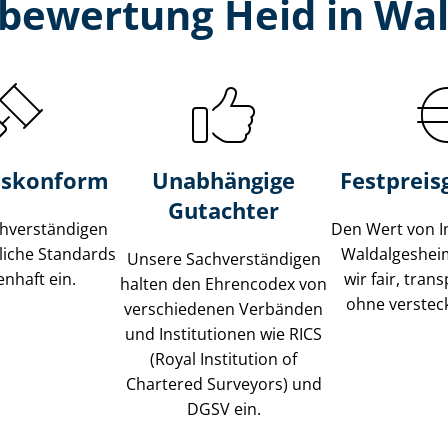
­bewertung Heid in Wa
s­konform
Unabhängige
Festpreis​
Gutachter
­ver­stän­di­gen
Den Wert von I
liche Standards
Waldalgeshei
Unsere Sach­ver­stän­di­gen
nhaft ein.
wir fair, tran
halten den Ehrencodex von
ohne verstec
verschiedenen Verbänden
und Institutionen wie RICS
(Royal Institution of
Chartered Surveyors) und
DGSV ein.