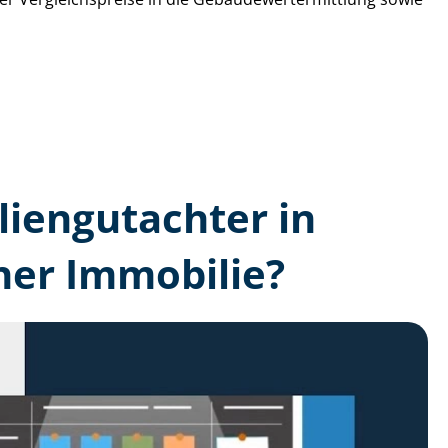
lien­gutachter in
ner Immobilie?