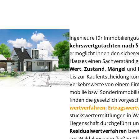
Ingenieure für Im­mo­bi­li­en­g
kehrs­wert­gut­ach­ten nach 
ermöglicht Ihnen den sicheren
Hauses einen Sach­ver­stän­di­ge
Wert, Zustand, Mängel
und
bis zur Kauf­ent­schei­dung k
Verkehrswerte von einem Einfam
mo­bi­lie bzw. Sonderimmobilie e
finden die gesetzlich vor­ge­sc
wert­ver­fah­ren
,
Er­trags­wert­
stücks­wert­ermitt­lun­gen in
Liegenschaft durchgeführt und
Re­si­du­al­wert­ver­fah­ren
bewer
ses Waldalgesheim fließen über 