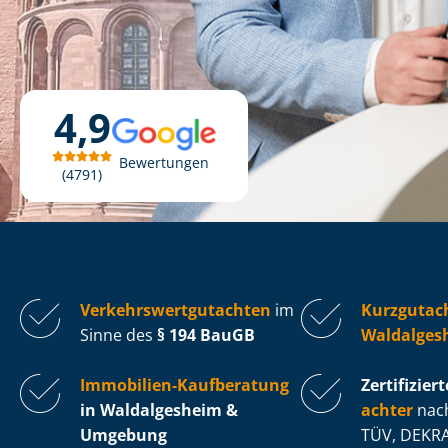
4,9
Bewertungen
4791
Ver­kehrs­wert­gut­ach­ten
im
Kurzgutac
Sinne des
§ 194 BauGB
Waldalges
Immobilien-Kaufberatung
Zertifiziert
in Waldalgesheim &
ach­ter
nach
Umgebung
TÜV, DEKRA