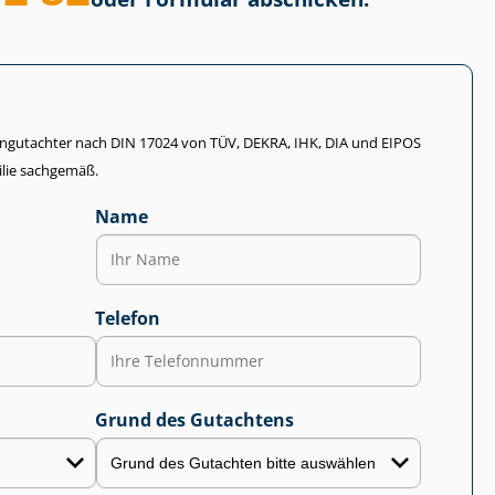
li­en­gut­ach­ter nach DIN 17024 von TÜV, DEKRA, IHK, DIA und EIPOS
lie sachgemäß.
Name
Telefon
Grund des Gutachtens