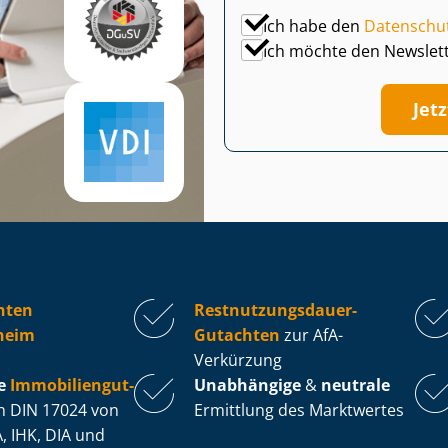
Ich habe den
Datenschu
Ich möchte den Newslet
Jet
hten
Rest­nut­zungs­dau­er-
heim
Gutachten
zur AfA-
Verkürzung
e
Im­mo­bi­li­en­gut­
Unabhängige
&
neutrale
 DIN 17024 von
Ermittlung des Marktwertes
, IHK, DIA und