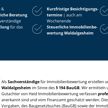
e
&
Kurzfristige Be­sich­ti­gungs­
iche Beratung
ter­mi­ne
| auch am
verständige
Wochenende
tlung
für das
Steuerliche Im­mo­bi­li­en­be­
wer­tung
Waldalgesheim
Als
Sachverständige
für Im­mo­bi­li­en­be­wer­tung erstellen
Waldalgesheim
im Sinne des
§ 194 BauGB
. Wir ermitteln
Gutachter von Heid Im­mo­bi­li­en­be­wer­tung verfassen
profe
anerkannt sind und vom Finanzamt geschätzt werden. Diese 
Vorgaben, des Baugesetzbuches (BauGB) sowie der Im­mo­bi­l