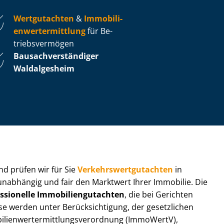
Wertgutachten
&
Im­mo­bi­li­
en­wert­ermitt­lung
für Be­
triebs­ver­mö­gen
Bau­sach­ver­stän­di­ger
Waldalgesheim
 und prüfen wir für Sie
Ver­kehrs­wert­gut­ach­ten
in
 unabhängig und fair den Marktwert Ihrer Immobilie. Die
ssionelle Im­mo­bi­li­en­gut­ach­ten
, die bei Gerichten
werden unter Be­rück­sich­ti­gung, der gesetzlichen
i­en­wert­ermitt­lungs­ver­ord­nung (ImmoWertV),