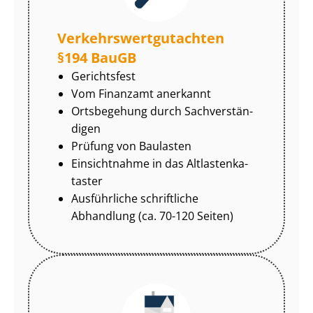
Ver­kehrs­wert­gut­ach­ten
§194 BauGB
Gerichtsfest
Vom Finanzamt anerkannt
Ortsbegehung durch Sach­ver­stän­
di­gen
Prüfung von Baulasten
Einsichtnahme in das Alt­las­ten­ka­
tas­ter
Ausführliche schriftliche
Abhandlung (ca. 70-120 Seiten)