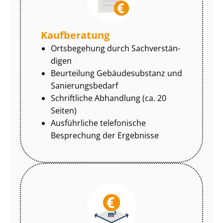
Kaufberatung
Ortsbegehung durch Sach­ver­stän­
di­gen
Beurteilung Gebäudesubstanz und
Sa­nie­rungs­be­darf
Schriftliche Abhandlung (ca. 20
Seiten)
Ausführliche telefonische
Besprechung der Ergebnisse