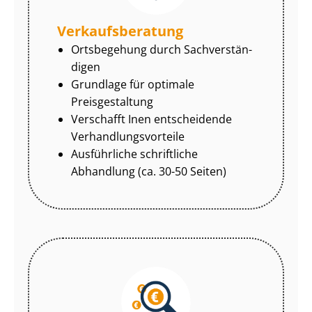
Ver­kaufs­be­ra­tung
Ortsbegehung durch Sach­ver­stän­
di­gen
Grundlage für optimale
Preisgestaltung
Verschafft Inen entscheidende
Ver­hand­lungs­vor­tei­le
Ausführliche schriftliche
Abhandlung (ca. 30-50 Seiten)