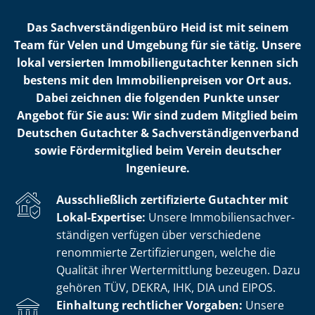
Das Sach­ver­stän­di­gen­bü­ro Heid ist mit seinem
Team für Velen und Umgebung für sie tätig. Unsere
lokal versierten Im­mo­bi­li­en­gut­ach­ter kennen sich
bestens mit den Im­mo­bi­li­en­prei­sen vor Ort aus.
Dabei zeichnen die folgenden Punkte unser
Angebot für Sie aus: Wir sind zudem Mitglied beim
Deutschen Gutachter & Sach­ver­stän­di­gen­ver­band
sowie Fördermitglied beim Verein deutscher
Ingenieure.
Ausschließlich zertifizierte Gutachter mit
Lokal-Expertise:
Unsere Im­mo­bi­li­en­sach­ver­
stän­di­gen verfügen über verschiedene
renommierte Zer­ti­fi­zie­run­gen, welche die
Qualität ihrer Wertermittlung bezeugen. Dazu
gehören TÜV, DEKRA, IHK, DIA und EIPOS.
Einhaltung rechtlicher Vorgaben:
Unsere