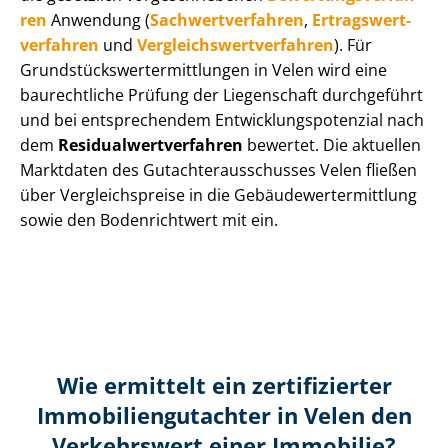
ren
Anwendung (
Sach­wert­ver­fah­ren
,
Er­trags­wert­
ver­fah­ren
und
Ver­gleichs­wert­ver­fah­ren
). Für
Grund­stücks­wert­ermitt­lun­gen in Velen wird eine
baurechtliche Prüfung der Liegenschaft durchgeführt
und bei entsprechendem Ent­wick­lungs­po­ten­zi­al nach
dem
Re­si­du­al­wert­ver­fah­ren
bewertet. Die aktuellen
Marktdaten des Gut­ach­ter­aus­schus­ses Velen fließen
über Ver­gleichs­prei­se in die Ge­bäu­de­wert­ermitt­lung
sowie den Bodenrichtwert mit ein.
Wie ermittelt ein zertifizierter
Immobilien­gutachter in Velen den
Verkehrswert einer Immobilie?