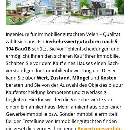
Ingenieure für Im­mo­bi­li­en­gut­ach­ten Velen – Qualität
zahlt sich aus. Ein
Ver­kehrs­wert­gut­ach­ten nach §
194 BauGB
schützt Sie vor Fehl­ent­schei­dun­gen und
ermöglicht Ihnen den sicheren Kauf Ihrer Immobilie.
Schalten Sie vor dem Kauf eines Hauses einen Sach­
ver­stän­di­gen für Im­mo­bi­li­en­be­wer­tung ein. Dieser
kann Sie über
Wert, Zustand, Mängel
und
Kosten
beraten und Sie von der Auswahl des Objektes bis zur
Kauf­ent­schei­dung kompetent und zuverlässig
begleiten. Hierfür werden die Verkehrswerte von
einem Einfamilienhaus, Mehr­fa­mi­li­en­haus oder einer
Ge­wer­be­im­mo­bi­lie bzw. Sonderimmobilie ermittelt.
Bei der Erstellung von Im­mo­bi­li­en­gut­ach­ten finden
die gesetzlich vor­ge­schrie­be­nen
Be­wer­tungs­ver­fah­