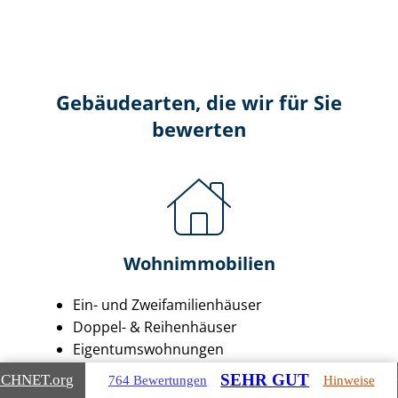
Gebäudearten, die wir für Sie
bewerten
Wohnimmobilien
Ein- und Zwei­fa­mi­li­en­häu­ser
Doppel- & Reihenhäuser
Ei­gen­tums­woh­nun­gen
Mehr­fa­mi­li­en­häu­ser
SEHR GUT
ICHNET
.org
764 Bewertungen
Hinweise
Wohn- & Geschäftshäuser