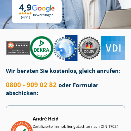
4,9
Bewertungen
4791
Wir beraten Sie kostenlos, gleich anrufen:
0800 - 909 02 82
oder Formular
abschicken:
André Heid
Zertifizierte Im­mo­bi­li­en­gut­ach­ter nach DIN 17024