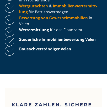
Wertgutachten
&
Im­mo­bi­li­en­wert­ermitt­
lung
für Be­triebs­ver­mö­gen
Bewertung von Ge­wer­be­im­mo­bi­li­en
in
Velen
Wertermittlung
für das Finanzamt
Steuerliche Im­mo­bi­li­en­be­wer­tung
Velen
Bau­sach­ver­stän­di­ger Velen