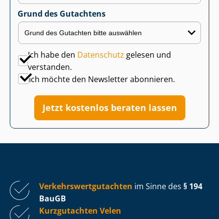
Grund des Gutachtens
Ich habe den
Datenschutz
gelesen und
verstanden.
Ich möchte den Newsletter abonnieren.
Jetzt kostenlos beraten lassen
Ver­kehrs­wert­gut­ach­ten
im Sinne des
§ 194
BauGB
Kurzgutachten Velen