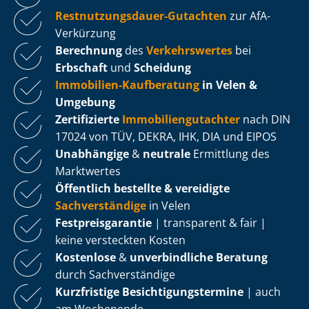
Rest­nut­zungs­dau­er-Gutachten
zur AfA-
Verkürzung
Berechnung
des
Verkehrswertes
bei
Erbschaft
und
Scheidung
Immobilien-Kaufberatung
in Velen &
Umgebung
Zertifizierte
Im­mo­bi­li­en­gut­ach­ter
nach DIN
17024 von TÜV, DEKRA, IHK, DIA und EIPOS
Unabhängige
&
neutrale
Ermittlung des
Marktwertes
Öffentlich bestellte & vereidigte
Sachverständige
in Velen
Fest­preis­ga­ran­tie
| transparent & fair |
keine versteckten Kosten
Kostenlose
&
unverbindliche Beratung
durch Sachverständige
Kurzfristige Be­sich­ti­gungs­ter­mi­ne
| auch
am Wochenende