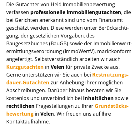
Die Gutachter von Heid Im­mo­bi­li­en­be­wer­tung
verfassen
professionelle Im­mo­bi­li­en­gut­ach­ten
, die
bei Gerichten anerkannt sind und vom Finanzamt
geschätzt werden. Diese werden unter Be­rück­sich­ti­
gung, der gesetzlichen Vorgaben, des
Baugesetzbuches (BauGB) sowie der Im­mo­bi­li­en­wert­
ermitt­lungs­ver­ord­nung (ImmoWertV), marktkonform
angefertigt. Selbst­ver­ständ­lich arbeiten wir auch
Kurzgutachten
in
Velen
für private Zwecke aus.
Gerne unterstützen wir Sie auch bei
Rest­nut­zungs­
dau­er-Gutachten
zur Anhebung Ihrer möglichen
Abschreibungen. Darüber hinaus beraten wir Sie
kostenlos und unverbindlich bei
inhaltlichen
sowie
rechtlichen
Fragestellungen zu Ihrer
Grund­stücks­
be­wer­tung
in
Velen
. Wir freuen uns auf Ihre
Kontaktaufnahme.