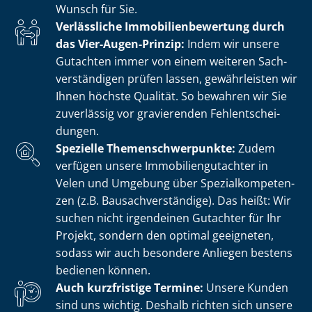
Wunsch für Sie.
Verlässliche Im­mo­bi­li­en­be­wer­tung durch
das Vier-Augen-Prinzip:
Indem wir unsere
Gutachten immer von einem weiteren Sach­
ver­stän­di­gen prüfen lassen, gewährleisten wir
Ihnen höchste Qualität. So bewahren wir Sie
zuverlässig vor gravierenden Fehl­ent­schei­
dun­gen.
Spezielle The­men­schwer­punk­te:
Zudem
verfügen unsere Im­mo­bi­li­en­gut­ach­ter in
Velen und Umgebung über Spe­zi­al­kom­pe­ten­
zen (z.B. Bau­sach­ver­stän­di­ge). Das heißt: Wir
suchen nicht irgendeinen Gutachter für Ihr
Projekt, sondern den optimal geeigneten,
sodass wir auch besondere Anliegen bestens
bedienen können.
Auch kurzfristige Termine:
Unsere Kunden
sind uns wichtig. Deshalb richten sich unsere