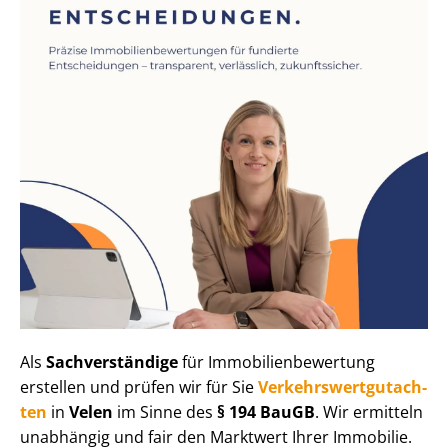
Als
Sachverständige
für Im­mo­bi­li­en­be­wer­tung
erstellen und prüfen wir für Sie
Ver­kehrs­wert­gut­ach­
ten
in
Velen
im Sinne des
§ 194 BauGB
. Wir ermitteln
unabhängig und fair den Marktwert Ihrer Immobilie.