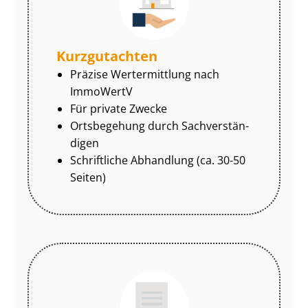
Kurzgutachten
Präzise Wertermittlung nach
ImmoWertV
Für private Zwecke
Ortsbegehung durch Sach­ver­stän­
di­gen
Schriftliche Abhandlung (ca. 30-50
Seiten)