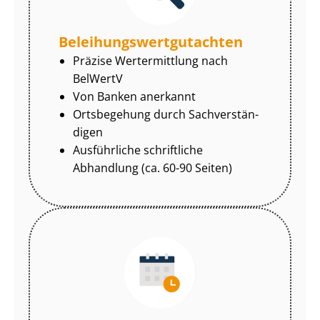
Be­lei­hungs­wert­gut­ach­ten
Präzise Wertermittlung nach
BelWertV
Von Banken anerkannt
Ortsbegehung durch Sach­ver­stän­
di­gen
Ausführliche schriftliche
Abhandlung (ca. 60-90 Seiten)