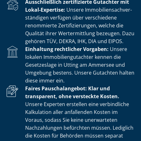
Ausschließlich zertifizierte Gutachter mit
Lokal-Expertise:
Unsere Im­mo­bi­li­en­sach­ver­
stän­di­gen verfügen über verschiedene
renommierte Zer­ti­fi­zie­run­gen, welche die
Qualität ihrer Wertermittlung bezeugen. Dazu
gehören TÜV, DEKRA, IHK, DIA und EIPOS.
Einhaltung rechtlicher Vorgaben:
Unsere
lokalen Im­mo­bi­li­en­gut­ach­ter kennen die
Gesetzeslage in Utting am Ammersee und
Umgebung bestens. Unsere Gutachten halten
diese immer ein.
Faires Pauschalangebot: Klar und
transparent, ohne versteckte Kosten.
Unsere Experten erstellen eine verbindliche
Kalkulation aller anfallenden Kosten im
Voraus, sodass Sie keine unerwarteten
Nachzahlungen befürchten müssen. Lediglich
die Kosten für Behörden müssen separat