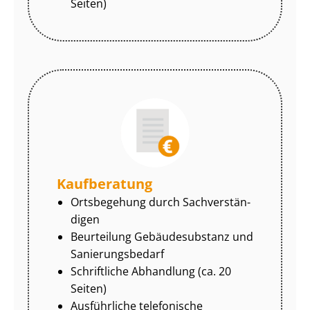
Seiten)
Kaufberatung
Ortsbegehung durch Sach­ver­stän­
di­gen
Beurteilung Gebäudesubstanz und
Sa­nie­rungs­be­darf
Schriftliche Abhandlung (ca. 20
Seiten)
Ausführliche telefonische