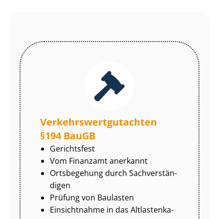
Ver­kehrs­wert­gut­ach­ten
§194 BauGB
Gerichtsfest
Vom Finanzamt anerkannt
Ortsbegehung durch Sach­ver­stän­
di­gen
Prüfung von Baulasten
Einsichtnahme in das Alt­las­ten­ka­