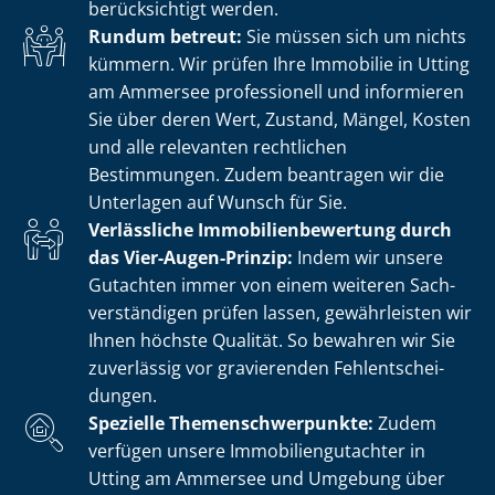
berücksichtigt werden.
Rundum betreut:
Sie müssen sich um nichts
kümmern. Wir prüfen Ihre Immobilie in Utting
am Ammersee professionell und informieren
Sie über deren Wert, Zustand, Mängel, Kosten
und alle relevanten rechtlichen
Bestimmungen. Zudem beantragen wir die
Unterlagen auf Wunsch für Sie.
Verlässliche Im­mo­bi­li­en­be­wer­tung durch
das Vier-Augen-Prinzip:
Indem wir unsere
Gutachten immer von einem weiteren Sach­
ver­stän­di­gen prüfen lassen, gewährleisten wir
Ihnen höchste Qualität. So bewahren wir Sie
zuverlässig vor gravierenden Fehl­ent­schei­
dun­gen.
Spezielle The­men­schwer­punk­te:
Zudem
verfügen unsere Im­mo­bi­li­en­gut­ach­ter in
Utting am Ammersee und Umgebung über