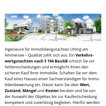
Ingenieure für Im­mo­bi­li­en­gut­ach­ten Utting am
Ammersee – Qualität zahlt sich aus. Ein
Ver­kehrs­
wert­gut­ach­ten nach § 194 BauGB
schützt Sie vor
Fehl­ent­schei­dun­gen und ermöglicht Ihnen den
sicheren Kauf Ihrer Immobilie. Schalten Sie vor dem
Kauf eines Hauses einen Sach­ver­stän­di­gen für Im­mo­
bi­li­en­be­wer­tung ein. Dieser kann Sie über
Wert,
Zustand, Mängel
und
Kosten
beraten und Sie von
der Auswahl des Objektes bis zur Kauf­ent­schei­dung
kompetent und zuverlässig begleiten. Hierfür werden