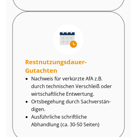
Rest­nut­zungs­dau­er-
Gutachten
Nachweis für verkürzte AfA z.B.
durch technischen Verschleiß oder
wirtschaftliche Entwertung.
Ortsbegehung durch Sach­ver­stän­
di­gen.
Ausführliche schriftliche
Abhandlung (ca. 30-50 Seiten)