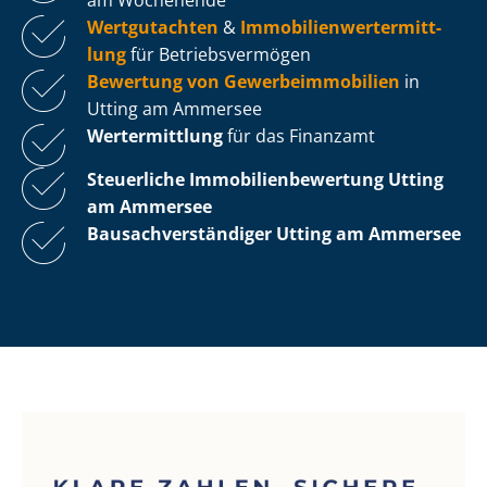
Wertgutachten
&
Im­mo­bi­li­en­wert­ermitt­
lung
für Be­triebs­ver­mö­gen
Bewertung von Ge­wer­be­im­mo­bi­li­en
in
Utting am Ammersee
Wertermittlung
für das Finanzamt
Steuerliche Im­mo­bi­li­en­be­wer­tung
Utting
am Ammersee
Bau­sach­ver­stän­di­ger Utting am Ammersee