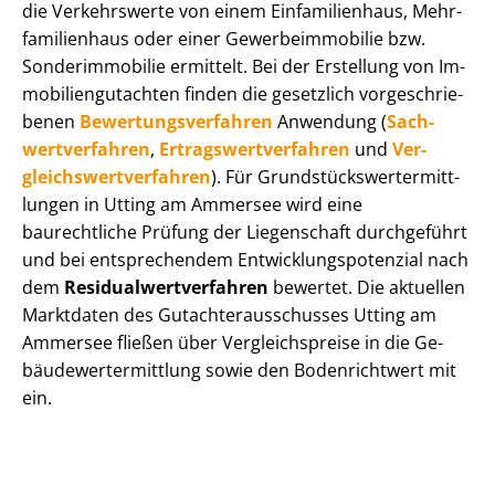
die Verkehrswerte von einem Einfamilienhaus, Mehr­
fa­mi­li­en­haus oder einer Ge­wer­be­im­mo­bi­lie bzw.
Sonderimmobilie ermittelt. Bei der Erstellung von Im­
mo­bi­li­en­gut­ach­ten finden die gesetzlich vor­ge­schrie­
be­nen
Be­wer­tungs­ver­fah­ren
Anwendung (
Sach­
wert­ver­fah­ren
,
Er­trags­wert­ver­fah­ren
und
Ver­
gleichs­wert­ver­fah­ren
). Für Grund­stücks­wert­ermitt­
lun­gen in Utting am Ammersee wird eine
baurechtliche Prüfung der Liegenschaft durchgeführt
und bei entsprechendem Ent­wick­lungs­po­ten­zi­al nach
dem
Re­si­du­al­wert­ver­fah­ren
bewertet. Die aktuellen
Marktdaten des Gut­ach­ter­aus­schus­ses Utting am
Ammersee fließen über Ver­gleichs­prei­se in die Ge­
bäu­de­wert­ermitt­lung sowie den Bodenrichtwert mit
ein.