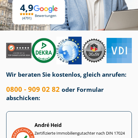
4,9
Bewertungen
4791
Wir beraten Sie kostenlos, gleich anrufen:
0800 - 909 02 82
oder Formular
abschicken:
André Heid
Zertifizierte Im­mo­bi­li­en­gut­ach­ter nach DIN 17024