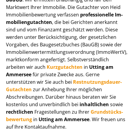
Marktwert Ihrer Immobilie. Die Gutachter von Heid
Im­mo­bi­li­en­be­wer­tung verfassen
professionelle Im­
mo­bi­li­en­gut­ach­ten
, die bei Gerichten anerkannt
sind und vom Finanzamt geschätzt werden. Diese
werden unter Be­rück­sich­ti­gung, der gesetzlichen
Vorgaben, des Baugesetzbuches (BauGB) sowie der
Im­mo­bi­li­en­wert­ermitt­lungs­ver­ord­nung (ImmoWertV),
marktkonform angefertigt. Selbst­ver­ständ­lich
arbeiten wir auch
Kurzgutachten
in
Utting am
Ammersee
für private Zwecke aus. Gerne
unterstützen wir Sie auch bei
Rest­nut­zungs­dau­er-
Gutachten
zur Anhebung Ihrer möglichen
Abschreibungen. Darüber hinaus beraten wir Sie
kostenlos und unverbindlich bei
inhaltlichen
sowie
rechtlichen
Fragestellungen zu Ihrer
Grund­stücks­
be­wer­tung
in
Utting am Ammersee
. Wir freuen uns
auf Ihre Kontaktaufnahme.