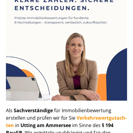
Als
Sachverständige
für Im­mo­bi­li­en­be­wer­tung
erstellen und prüfen wir für Sie
Ver­kehrs­wert­gut­ach­
ten
in
Utting am Ammersee
im Sinne des
§ 194
BauGB
. Wir ermitteln unabhängig und fair den