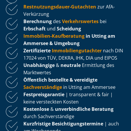
Rest­nut­zungs­dau­er-Gutachten
zur AfA-
Verkürzung
Berechnung
des
Verkehrswertes
bei
Erbschaft
und
Scheidung
Immobilien-Kaufberatung
in Utting am
Ammersee & Umgebung
Zertifizierte
Im­mo­bi­li­en­gut­ach­ter
nach DIN
17024 von TÜV, DEKRA, IHK, DIA und EIPOS
Unabhängige
&
neutrale
Ermittlung des
Marktwertes
Öffentlich bestellte & vereidigte
Sachverständige
in Utting am Ammersee
Fest­preis­ga­ran­tie
| transparent & fair |
keine versteckten Kosten
Kostenlose
&
unverbindliche Beratung
durch Sachverständige
Kurzfristige Be­sich­ti­gungs­ter­mi­ne
| auch
am Wochenende