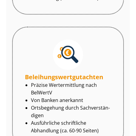
Be­lei­hungs­wert­gut­ach­ten
Präzise Wertermittlung nach
BelWertV
Von Banken anerkannt
Ortsbegehung durch Sach­ver­stän­
di­gen
Ausführliche schriftliche
Abhandlung (ca. 60-90 Seiten)