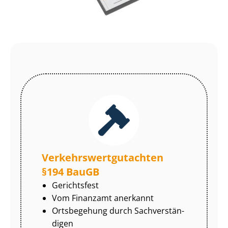
Ver­kehrs­wert­gut­ach­ten
§194 BauGB
Gerichtsfest
Vom Finanzamt anerkannt
Ortsbegehung durch Sach­ver­stän­
di­gen