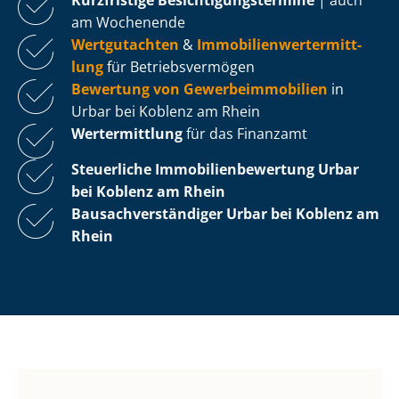
am Wochenende
Wertgutachten
&
Im­mo­bi­li­en­wert­ermitt­
lung
für Be­triebs­ver­mö­gen
Bewertung von Ge­wer­be­im­mo­bi­li­en
in
Urbar bei Koblenz am Rhein
Wertermittlung
für das Finanzamt
Steuerliche Im­mo­bi­li­en­be­wer­tung
Urbar
bei Koblenz am Rhein
Bau­sach­ver­stän­di­ger Urbar bei Koblenz am
Rhein