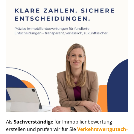
Als
Sachverständige
für Im­mo­bi­li­en­be­wer­tung
erstellen und prüfen wir für Sie
Ver­kehrs­wert­gut­ach­