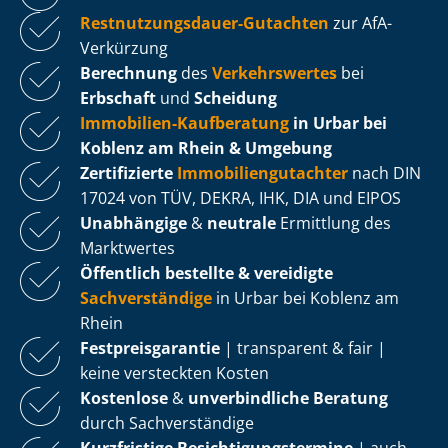
Rest­nut­zungs­dau­er-Gutachten
zur AfA-
Verkürzung
Berechnung
des
Verkehrswertes
bei
Erbschaft
und
Scheidung
Immobilien-Kaufberatung
in Urbar bei
Koblenz am Rhein & Umgebung
Zertifizierte
Im­mo­bi­li­en­gut­ach­ter
nach DIN
17024 von TÜV, DEKRA, IHK, DIA und EIPOS
Unabhängige
&
neutrale
Ermittlung des
Marktwertes
Öffentlich bestellte & vereidigte
Sachverständige
in Urbar bei Koblenz am
Rhein
Fest­preis­ga­ran­tie
| transparent & fair |
keine versteckten Kosten
Kostenlose
&
unverbindliche Beratung
durch Sachverständige
Kurzfristige Be­sich­ti­gungs­ter­mi­ne
| auch