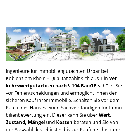
Ingenieure für Im­mo­bi­li­en­gut­ach­ten Urbar bei
Koblenz am Rhein – Qualität zahlt sich aus. Ein
Ver­
kehrs­wert­gut­ach­ten nach § 194 BauGB
schützt Sie
vor Fehl­ent­schei­dun­gen und ermöglicht Ihnen den
sicheren Kauf Ihrer Immobilie. Schalten Sie vor dem
Kauf eines Hauses einen Sach­ver­stän­di­gen für Im­mo­
bi­li­en­be­wer­tung ein. Dieser kann Sie über
Wert,
Zustand, Mängel
und
Kosten
beraten und Sie von
der Auswahl des Objektes bis zur Kauf­ent­schei­dung