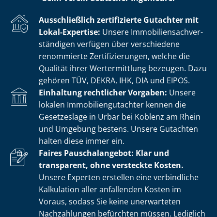
Ausschließlich zertifizierte Gutachter mit
Lokal-Expertise:
Unsere Im­mo­bi­li­en­sach­ver­
stän­di­gen verfügen über verschiedene
renommierte Zer­ti­fi­zie­run­gen, welche die
Qualität ihrer Wertermittlung bezeugen. Dazu
gehören TÜV, DEKRA, IHK, DIA und EIPOS.
Einhaltung rechtlicher Vorgaben:
Unsere
lokalen Im­mo­bi­li­en­gut­ach­ter kennen die
Gesetzeslage in Urbar bei Koblenz am Rhein
und Umgebung bestens. Unsere Gutachten
halten diese immer ein.
Faires Pauschalangebot: Klar und
transparent, ohne versteckte Kosten.
Unsere Experten erstellen eine verbindliche
Kalkulation aller anfallenden Kosten im
Voraus, sodass Sie keine unerwarteten
Nachzahlungen befürchten müssen. Lediglich