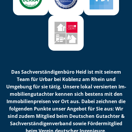
Das Sach­ver­stän­di­gen­bü­ro Heid ist mit seinem
Team für Urbar bei Koblenz am Rhein und
Umgebung für sie tätig. Unsere lokal versierten Im­
mo­bi­li­en­gut­ach­ter kennen sich bestens mit den
Im­mo­bi­li­en­prei­sen vor Ort aus. Dabei zeichnen die
folgenden Punkte unser Angebot für Sie aus: Wir
sind zudem Mitglied beim Deutschen Gutachter &
Sach­ver­stän­di­gen­ver­band sowie Fördermitglied
beim Verein deutscher Ingenieure.