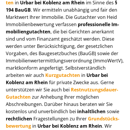
ten
in
Urbar bei Koblenz am Rhein
im Sinne des
§
194 BauGB
. Wir ermitteln unabhängig und fair den
Marktwert Ihrer Immobilie. Die Gutachter von Heid
Im­mo­bi­li­en­be­wer­tung verfassen
professionelle Im­
mo­bi­li­en­gut­ach­ten
, die bei Gerichten anerkannt
sind und vom Finanzamt geschätzt werden. Diese
werden unter Be­rück­sich­ti­gung, der gesetzlichen
Vorgaben, des Baugesetzbuches (BauGB) sowie der
Im­mo­bi­li­en­wert­ermitt­lungs­ver­ord­nung (ImmoWertV),
marktkonform angefertigt. Selbst­ver­ständ­lich
arbeiten wir auch
Kurzgutachten
in
Urbar bei
Koblenz am Rhein
für private Zwecke aus. Gerne
unterstützen wir Sie auch bei
Rest­nut­zungs­dau­er-
Gutachten
zur Anhebung Ihrer möglichen
Abschreibungen. Darüber hinaus beraten wir Sie
kostenlos und unverbindlich bei
inhaltlichen
sowie
rechtlichen
Fragestellungen zu Ihrer
Grund­stücks­
be­wer­tung
in
Urbar bei Koblenz am Rhein
. Wir