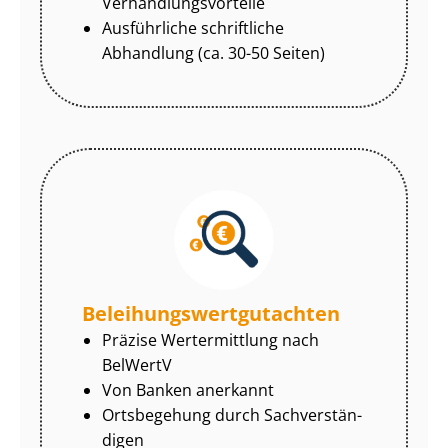
Ver­hand­lungs­vor­tei­le
Ausführliche schriftliche
Abhandlung (ca. 30-50 Seiten)
Be­lei­hungs­wert­gut­ach­ten
Präzise Wertermittlung nach
BelWertV
Von Banken anerkannt
Ortsbegehung durch Sach­ver­stän­
di­gen