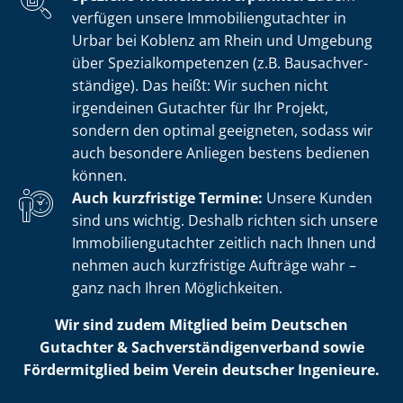
verfügen unsere Im­mo­bi­li­en­gut­ach­ter in
Urbar bei Koblenz am Rhein und Umgebung
über Spe­zi­al­kom­pe­ten­zen (z.B. Bau­sach­ver­
stän­di­ge). Das heißt: Wir suchen nicht
irgendeinen Gutachter für Ihr Projekt,
sondern den optimal geeigneten, sodass wir
auch besondere Anliegen bestens bedienen
können.
Auch kurzfristige Termine:
Unsere Kunden
sind uns wichtig. Deshalb richten sich unsere
Im­mo­bi­li­en­gut­ach­ter zeitlich nach Ihnen und
nehmen auch kurzfristige Aufträge wahr –
ganz nach Ihren Möglichkeiten.
Wir sind zudem Mitglied beim Deutschen
Gutachter & Sach­ver­stän­di­gen­ver­band sowie
Fördermitglied beim Verein deutscher Ingenieure.