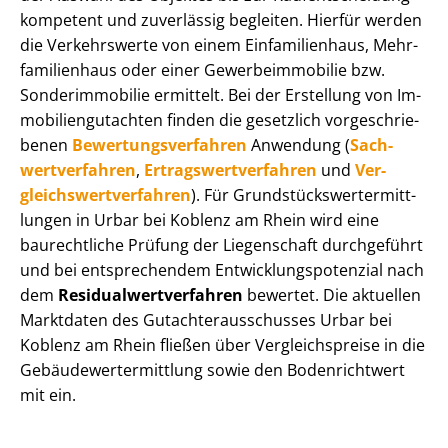
kompetent und zuverlässig begleiten. Hierfür werden
die Verkehrswerte von einem Einfamilienhaus, Mehr­
fa­mi­li­en­haus oder einer Ge­wer­be­im­mo­bi­lie bzw.
Sonderimmobilie ermittelt. Bei der Erstellung von Im­
mo­bi­li­en­gut­ach­ten finden die gesetzlich vor­ge­schrie­
be­nen
Be­wer­tungs­ver­fah­ren
Anwendung (
Sach­
wert­ver­fah­ren
,
Er­trags­wert­ver­fah­ren
und
Ver­
gleichs­wert­ver­fah­ren
). Für Grund­stücks­wert­ermitt­
lun­gen in Urbar bei Koblenz am Rhein wird eine
baurechtliche Prüfung der Liegenschaft durchgeführt
und bei entsprechendem Ent­wick­lungs­po­ten­zi­al nach
dem
Re­si­du­al­wert­ver­fah­ren
bewertet. Die aktuellen
Marktdaten des Gut­ach­ter­aus­schus­ses Urbar bei
Koblenz am Rhein fließen über Ver­gleichs­prei­se in die
Ge­bäu­de­wert­ermitt­lung sowie den Bodenrichtwert
mit ein.