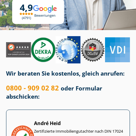
4,9
Bewertungen
4791
Wir beraten Sie kostenlos, gleich anrufen:
0800 - 909 02 82
oder Formular
abschicken:
André Heid
Zertifizierte Im­mo­bi­li­en­gut­ach­ter nach DIN 17024