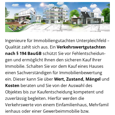
Ingenieure für Im­mo­bi­li­en­gut­ach­ten Unterpleichfeld –
Qualität zahlt sich aus. Ein
Ver­kehrs­wert­gut­ach­ten
nach § 194 BauGB
schützt Sie vor Fehl­ent­schei­dun­
gen und ermöglicht Ihnen den sicheren Kauf Ihrer
Immobilie. Schalten Sie vor dem Kauf eines Hauses
einen Sach­ver­stän­di­gen für Im­mo­bi­li­en­be­wer­tung
ein. Dieser kann Sie über
Wert, Zustand, Mängel
und
Kosten
beraten und Sie von der Auswahl des
Objektes bis zur Kauf­ent­schei­dung kompetent und
zuverlässig begleiten. Hierfür werden die
Verkehrswerte von einem Einfamilienhaus, Mehr­fa­mi­l
i­en­haus oder einer Ge­wer­be­im­mo­bi­lie bzw.