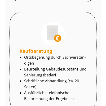
Kaufberatung
Ortsbegehung durch Sach­ver­stän­
di­gen
Beurteilung Gebäudesubstanz und
Sa­nie­rungs­be­darf
Schriftliche Abhandlung (ca. 20
Seiten)
Ausführliche telefonische
Besprechung der Ergebnisse