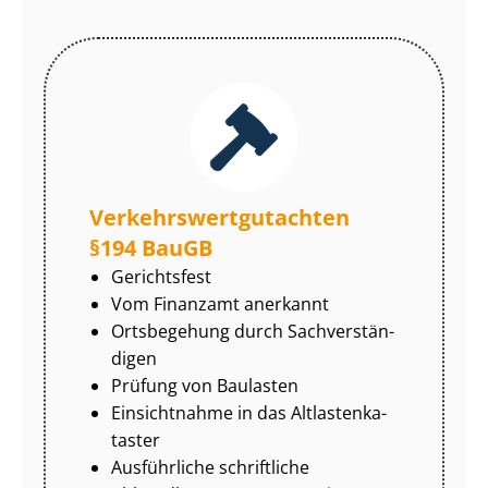
Ver­kehrs­wert­gut­ach­ten
§194 BauGB
Gerichtsfest
Vom Finanzamt anerkannt
Ortsbegehung durch Sach­ver­stän­
di­gen
Prüfung von Baulasten
Einsichtnahme in das Alt­las­ten­ka­
tas­ter
Ausführliche schriftliche