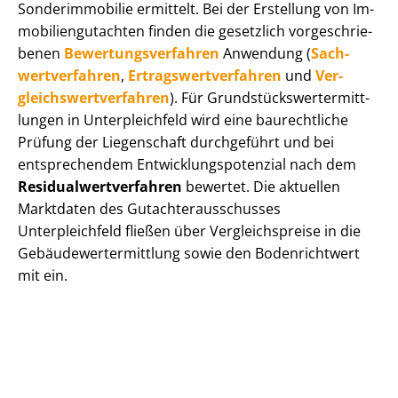
Sonderimmobilie ermittelt. Bei der Erstellung von Im­
mo­bi­li­en­gut­ach­ten finden die gesetzlich vor­ge­schrie­
be­nen
Be­wer­tungs­ver­fah­ren
Anwendung (
Sach­
wert­ver­fah­ren
,
Er­trags­wert­ver­fah­ren
und
Ver­
gleichs­wert­ver­fah­ren
). Für Grund­stücks­wert­ermitt­
lun­gen in Unterpleichfeld wird eine baurechtliche
Prüfung der Liegenschaft durchgeführt und bei
entsprechendem Ent­wick­lungs­po­ten­zi­al nach dem
Re­si­du­al­wert­ver­fah­ren
bewertet. Die aktuellen
Marktdaten des Gut­ach­ter­aus­schus­ses
Unterpleichfeld fließen über Ver­gleichs­prei­se in die
Ge­bäu­de­wert­ermitt­lung sowie den Bodenrichtwert
mit ein.