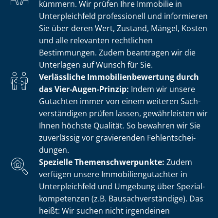
kümmern. Wir prüfen Ihre Immobilie in
Unterpleichfeld professionell und informieren
Sie über deren Wert, Zustand, Mängel, Kosten
und alle relevanten rechtlichen
Bestimmungen. Zudem beantragen wir die
Unterlagen auf Wunsch für Sie.
Verlässliche Im­mo­bi­li­en­be­wer­tung durch
das Vier-Augen-Prinzip:
Indem wir unsere
Gutachten immer von einem weiteren Sach­
ver­stän­di­gen prüfen lassen, gewährleisten wir
Ihnen höchste Qualität. So bewahren wir Sie
zuverlässig vor gravierenden Fehl­ent­schei­
dun­gen.
Spezielle The­men­schwer­punk­te:
Zudem
verfügen unsere Im­mo­bi­li­en­gut­ach­ter in
Unterpleichfeld und Umgebung über Spe­zi­al­
kom­pe­ten­zen (z.B. Bau­sach­ver­stän­di­ge). Das
heißt: Wir suchen nicht irgendeinen