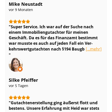
Mike Neustadt
vor 9 Monaten
Super Service. Ich war auf der Suche nach
einem Im­mo­bi­li­en­gut­ach­ter für meinen
Geschäft. Da es für das Finanzamt bestimmt
war musste es auch auf jeden Fall ein Ver­
kehrs­wert­gut­ach­ten nach §194 Baugb
[...mehr]
Silke Pfeiffer
vor 5 Tagen
Gut­ach­ten­er­stel­lung ging äußerst flott und
bestens. Unsere Erfahrung mit Heid war stets