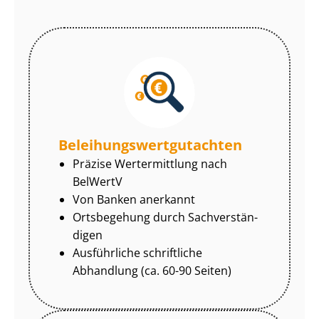
Be­lei­hungs­wert­gut­ach­ten
Präzise Wertermittlung nach
BelWertV
Von Banken anerkannt
Ortsbegehung durch Sach­ver­stän­
di­gen
Ausführliche schriftliche
Abhandlung (ca. 60-90 Seiten)