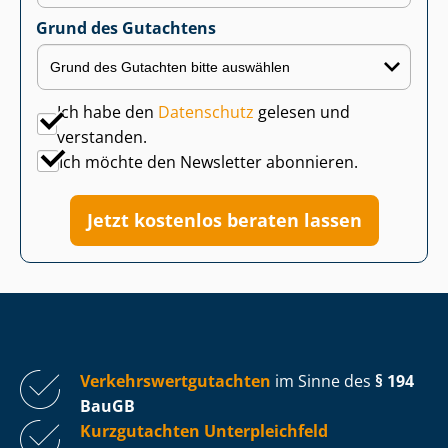
Grund des Gutachtens
Ich habe den
Datenschutz
gelesen und
verstanden.
Ich möchte den Newsletter abonnieren.
Jetzt kostenlos beraten lassen
Ver­kehrs­wert­gut­ach­ten
im Sinne des
§ 194
BauGB
Kurzgutachten Unterpleichfeld