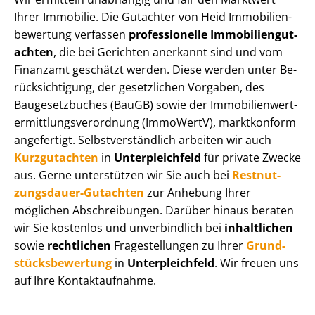
Ihrer Immobilie. Die Gutachter von Heid Im­mo­bi­li­en­
be­wer­tung verfassen
professionelle Im­mo­bi­li­en­gut­
ach­ten
, die bei Gerichten anerkannt sind und vom
Finanzamt geschätzt werden. Diese werden unter Be­
rück­sich­ti­gung, der gesetzlichen Vorgaben, des
Baugesetzbuches (BauGB) sowie der Im­mo­bi­li­en­wert­
ermitt­lungs­ver­ord­nung (ImmoWertV), marktkonform
angefertigt. Selbst­ver­ständ­lich arbeiten wir auch
Kurzgutachten
in
Unterpleichfeld
für private Zwecke
aus. Gerne unterstützen wir Sie auch bei
Rest­nut­
zungs­dau­er-Gutachten
zur Anhebung Ihrer
möglichen Abschreibungen. Darüber hinaus beraten
wir Sie kostenlos und unverbindlich bei
inhaltlichen
sowie
rechtlichen
Fragestellungen zu Ihrer
Grund­
stücks­be­wer­tung
in
Unterpleichfeld
. Wir freuen uns
auf Ihre Kontaktaufnahme.