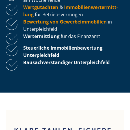
Wertgutachten
&
Im­mo­bi­li­en­wert­ermitt­
lung
für Be­triebs­ver­mö­gen
Bewertung von Ge­wer­be­im­mo­bi­li­en
in
Unterpleichfeld
Wertermittlung
für das Finanzamt
Steuerliche Im­mo­bi­li­en­be­wer­tung
Unterpleichfeld
Bau­sach­ver­stän­di­ger Unterpleichfeld