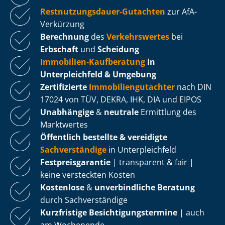
Rest­nut­zungs­dau­er-Gutachten
zur AfA-
Verkürzung
Berechnung
des
Verkehrswertes
bei
Erbschaft
und
Scheidung
Immobilien-Kaufberatung
in
Unterpleichfeld & Umgebung
Zertifizierte
Im­mo­bi­li­en­gut­ach­ter
nach DIN
17024 von TÜV, DEKRA, IHK, DIA und EIPOS
Unabhängige
&
neutrale
Ermittlung des
Marktwertes
Öffentlich bestellte & vereidigte
Sachverständige
in Unterpleichfeld
Fest­preis­ga­ran­tie
| transparent & fair |
keine versteckten Kosten
Kostenlose
&
unverbindliche Beratung
durch Sachverständige
Kurzfristige Be­sich­ti­gungs­ter­mi­ne
| auch
am Wochenende