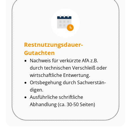
Rest­nut­zungs­dau­er-
Gutachten
Nachweis für verkürzte AfA z.B.
durch technischen Verschleiß oder
wirtschaftliche Entwertung.
Ortsbegehung durch Sach­ver­stän­
di­gen.
Ausführliche schriftliche
Abhandlung (ca. 30-50 Seiten)