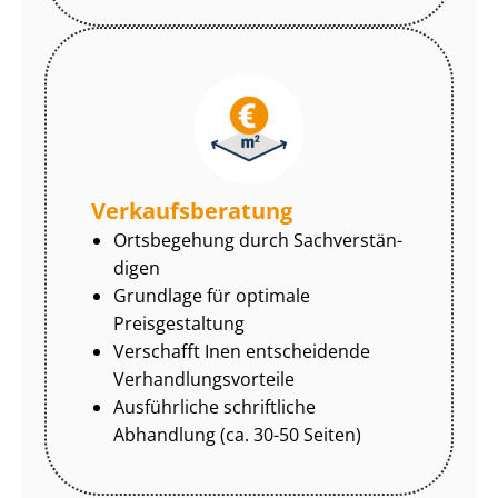
Ver­kaufs­be­ra­tung
Ortsbegehung durch Sach­ver­stän­
di­gen
Grundlage für optimale
Preisgestaltung
Verschafft Inen entscheidende
Ver­hand­lungs­vor­tei­le
Ausführliche schriftliche
Abhandlung (ca. 30-50 Seiten)