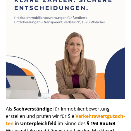
Als
Sachverständige
für Im­mo­bi­li­en­be­wer­tung
erstellen und prüfen wir für Sie
Ver­kehrs­wert­gut­ach­
ten
in
Unterpleichfeld
im Sinne des
§ 194 BauGB
.
Wir ermitteln unabhängig und fair den Marktwert