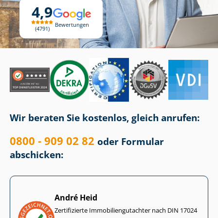
4,9
Bewertungen
4791
Wir beraten Sie kostenlos, gleich anrufen:
0800 - 909 02 82
oder Formular
abschicken:
André Heid
Zertifizierte Im­mo­bi­li­en­gut­ach­ter nach DIN 17024