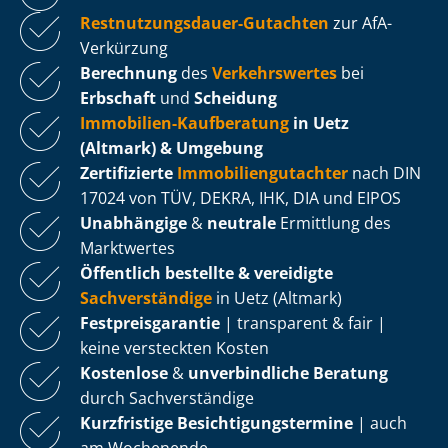
Rest­nut­zungs­dau­er-Gutachten
zur AfA-
Verkürzung
Berechnung
des
Verkehrswertes
bei
Erbschaft
und
Scheidung
Immobilien-Kaufberatung
in Uetz
(Altmark) & Umgebung
Zertifizierte
Im­mo­bi­li­en­gut­ach­ter
nach DIN
17024 von TÜV, DEKRA, IHK, DIA und EIPOS
Unabhängige
&
neutrale
Ermittlung des
Marktwertes
Öffentlich bestellte & vereidigte
Sachverständige
in Uetz (Altmark)
Fest­preis­ga­ran­tie
| transparent & fair |
keine versteckten Kosten
Kostenlose
&
unverbindliche Beratung
durch Sachverständige
Kurzfristige Be­sich­ti­gungs­ter­mi­ne
| auch
am Wochenende