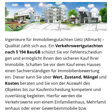
Ingenieure für Im­mo­bi­li­en­gut­ach­ten Uetz (Altmark) –
Qualität zahlt sich aus. Ein
Ver­kehrs­wert­gut­ach­ten
nach § 194 BauGB
schützt Sie vor Fehl­ent­schei­dun­
gen und ermöglicht Ihnen den sicheren Kauf Ihrer
Immobilie. Schalten Sie vor dem Kauf eines Hauses
einen Sach­ver­stän­di­gen für Im­mo­bi­li­en­be­wer­tung
ein. Dieser kann Sie über
Wert, Zustand, Mängel
und
Kosten
beraten und Sie von der Auswahl des
Objektes bis zur Kauf­ent­schei­dung kompetent und
zuverlässig begleiten. Hierfür werden die
Verkehrswerte von einem Einfamilienhaus, Mehr­fa­mi­l
i­en­haus oder einer Ge­wer­be­im­mo­bi­lie bzw.