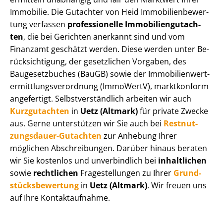
Immobilie. Die Gutachter von Heid Im­mo­bi­li­en­be­wer­
tung verfassen
professionelle Im­mo­bi­li­en­gut­ach­
ten
, die bei Gerichten anerkannt sind und vom
Finanzamt geschätzt werden. Diese werden unter Be­
rück­sich­ti­gung, der gesetzlichen Vorgaben, des
Baugesetzbuches (BauGB) sowie der Im­mo­bi­li­en­wert­
ermitt­lungs­ver­ord­nung (ImmoWertV), marktkonform
angefertigt. Selbst­ver­ständ­lich arbeiten wir auch
Kurzgutachten
in
Uetz (Altmark)
für private Zwecke
aus. Gerne unterstützen wir Sie auch bei
Rest­nut­
zungs­dau­er-Gutachten
zur Anhebung Ihrer
möglichen Abschreibungen. Darüber hinaus beraten
wir Sie kostenlos und unverbindlich bei
inhaltlichen
sowie
rechtlichen
Fragestellungen zu Ihrer
Grund­
stücks­be­wer­tung
in
Uetz (Altmark)
. Wir freuen uns
auf Ihre Kontaktaufnahme.