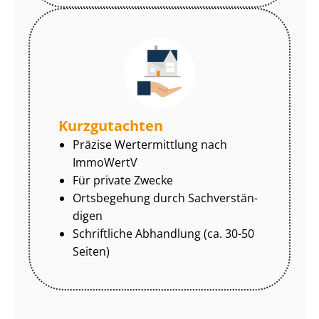
Kurzgutachten
Präzise Wertermittlung nach
ImmoWertV
Für private Zwecke
Ortsbegehung durch Sach­ver­stän­
di­gen
Schriftliche Abhandlung (ca. 30-50
Seiten)