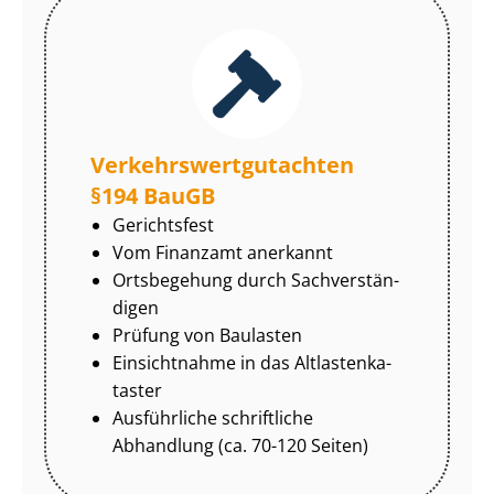
Ver­kehrs­wert­gut­ach­ten
§194 BauGB
Gerichtsfest
Vom Finanzamt anerkannt
Ortsbegehung durch Sach­ver­stän­
di­gen
Prüfung von Baulasten
Einsichtnahme in das Alt­las­ten­ka­
tas­ter
Ausführliche schriftliche
Abhandlung (ca. 70-120 Seiten)