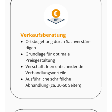
Ver­kaufs­be­ra­tung
Ortsbegehung durch Sach­ver­stän­
di­gen
Grundlage für optimale
Preisgestaltung
Verschafft Inen entscheidende
Ver­hand­lungs­vor­tei­le
Ausführliche schriftliche
Abhandlung (ca. 30-50 Seiten)