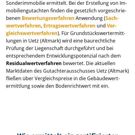
Sonderimmobilie ermittelt. Bei der Erstellung von Im­
mo­bi­li­en­gut­ach­ten finden die gesetzlich vor­ge­schrie­
be­nen
Be­wer­tungs­ver­fah­ren
Anwendung (
Sach­
wert­ver­fah­ren
,
Er­trags­wert­ver­fah­ren
und
Ver­
gleichs­wert­ver­fah­ren
). Für Grund­stücks­wert­ermitt­
lun­gen in Uetz (Altmark) wird eine baurechtliche
Prüfung der Liegenschaft durchgeführt und bei
entsprechendem Ent­wick­lungs­po­ten­zi­al nach dem
Re­si­du­al­wert­ver­fah­ren
bewertet. Die aktuellen
Marktdaten des Gut­ach­ter­aus­schus­ses Uetz (Altmark)
fließen über Ver­gleichs­prei­se in die Ge­bäu­de­wert­
ermitt­lung sowie den Bodenrichtwert mit ein.