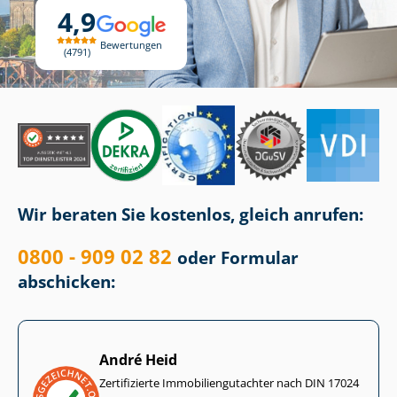
4,9
Bewertungen
4791
Wir beraten Sie kostenlos, gleich anrufen:
0800 - 909 02 82
oder Formular
abschicken:
André Heid
Zertifizierte Im­mo­bi­li­en­gut­ach­ter nach DIN 17024