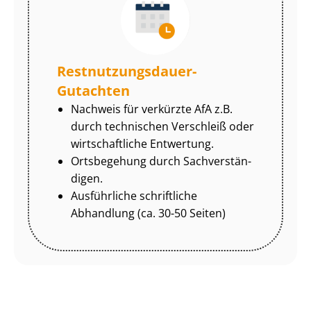
Rest­nut­zungs­dau­er-
Gutachten
Nachweis für verkürzte AfA z.B.
durch technischen Verschleiß oder
wirtschaftliche Entwertung.
Ortsbegehung durch Sach­ver­stän­
di­gen.
Ausführliche schriftliche
Abhandlung (ca. 30-50 Seiten)