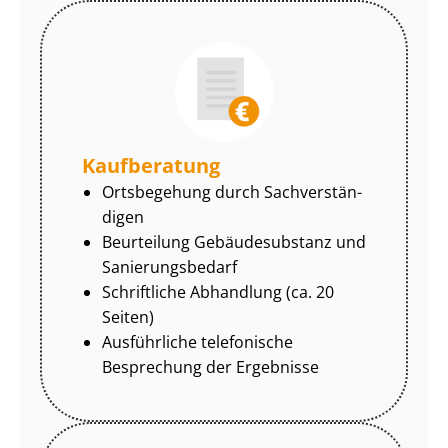
Kaufberatung
Ortsbegehung durch Sach­ver­stän­
di­gen
Beurteilung Gebäudesubstanz und
Sa­nie­rungs­be­darf
Schriftliche Abhandlung (ca. 20
Seiten)
Ausführliche telefonische
Besprechung der Ergebnisse