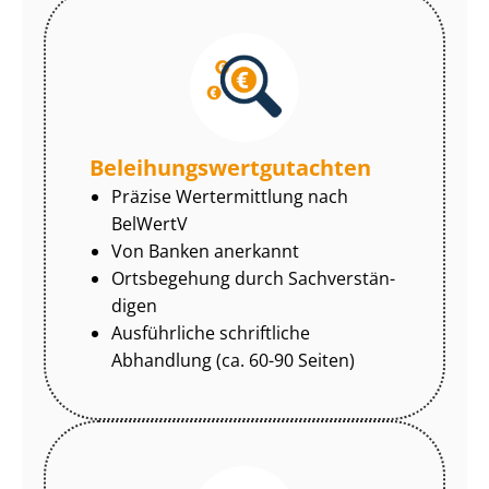
Be­lei­hungs­wert­gut­ach­ten
Präzise Wertermittlung nach
BelWertV
Von Banken anerkannt
Ortsbegehung durch Sach­ver­stän­
di­gen
Ausführliche schriftliche
Abhandlung (ca. 60-90 Seiten)