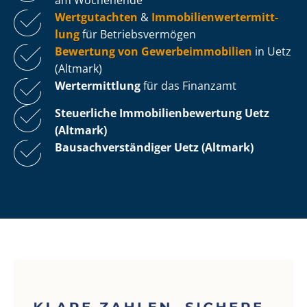
Wertgutachten
&
Im­mo­bi­li­en­wert­ermitt­
lung
für Be­triebs­ver­mö­gen
Bewertung von Ge­wer­be­im­mo­bi­li­en
in Uetz
(Altmark)
Wertermittlung
für das Finanzamt
Steuerliche Im­mo­bi­li­en­be­wer­tung
Uetz
(Altmark)
Bau­sach­ver­stän­di­ger Uetz (Altmark)