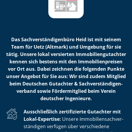
Das Sach­ver­stän­di­gen­bü­ro Heid ist mit seinem
Team für Uetz (Altmark) und Umgebung für sie
tätig. Unsere lokal versierten Im­mo­bi­li­en­gut­ach­ter
kennen sich bestens mit den Im­mo­bi­li­en­prei­sen
vor Ort aus. Dabei zeichnen die folgenden Punkte
unser Angebot für Sie aus: Wir sind zudem Mitglied
beim Deutschen Gutachter & Sach­ver­stän­di­gen­
ver­band sowie Fördermitglied beim Verein
deutscher Ingenieure.
Ausschließlich zertifizierte Gutachter mit
Lokal-Expertise:
Unsere Im­mo­bi­li­en­sach­ver­
stän­di­gen verfügen über verschiedene