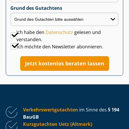
Grund des Gutachtens
Ich habe den
Datenschutz
gelesen und
verstanden.
Ich möchte den Newsletter abonnieren.
Jetzt kostenlos beraten lassen
Ver­kehrs­wert­gut­ach­ten
im Sinne des
§ 194
BauGB
Kurzgutachten Uetz (Altmark)