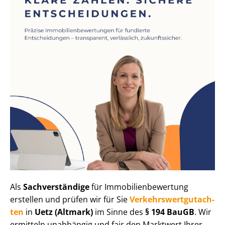
Als
Sachverständige
für Im­mo­bi­li­en­be­wer­tung
erstellen und prüfen wir für Sie
Ver­kehrs­wert­gut­ach­
ten
in
Uetz (Altmark)
im Sinne des
§ 194 BauGB
. Wir
ermitteln unabhängig und fair den Marktwert Ihrer