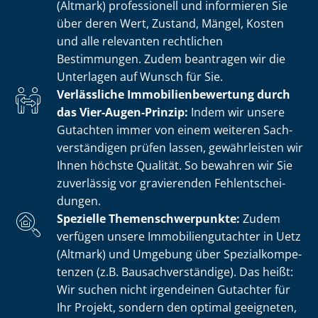
(Altmark) professionell und informieren Sie
über deren Wert, Zustand, Mängel, Kosten
und alle relevanten rechtlichen
Bestimmungen. Zudem beantragen wir die
Unterlagen auf Wunsch für Sie.
Verlässliche Im­mo­bi­li­en­be­wer­tung durch
das Vier-Augen-Prinzip:
Indem wir unsere
Gutachten immer von einem weiteren Sach­
ver­stän­di­gen prüfen lassen, gewährleisten wir
Ihnen höchste Qualität. So bewahren wir Sie
zuverlässig vor gravierenden Fehl­ent­schei­
dun­gen.
Spezielle The­men­schwer­punk­te:
Zudem
verfügen unsere Im­mo­bi­li­en­gut­ach­ter in Uetz
(Altmark) und Umgebung über Spe­zi­al­kom­pe­
ten­zen (z.B. Bau­sach­ver­stän­di­ge). Das heißt:
Wir suchen nicht irgendeinen Gutachter für
Ihr Projekt, sondern den optimal geeigneten,