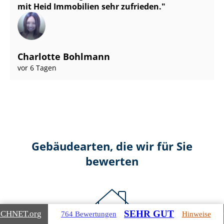
mit Heid Immobilien sehr zufrieden.
Charlotte Bohlmann
vor 6 Tagen
Gebäudearten, die wir für Sie
bewerten
SEHR GUT
ICHNET
.org
764 Bewertungen
Hinweise