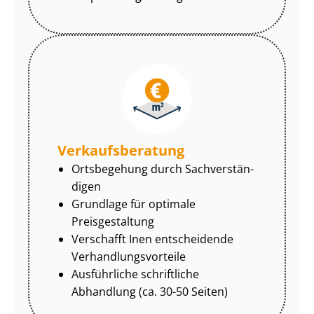
Ver­kaufs­be­ra­tung
Ortsbegehung durch Sach­ver­stän­
di­gen
Grundlage für optimale
Preisgestaltung
Verschafft Inen entscheidende
Ver­hand­lungs­vor­tei­le
Ausführliche schriftliche
Abhandlung (ca. 30-50 Seiten)