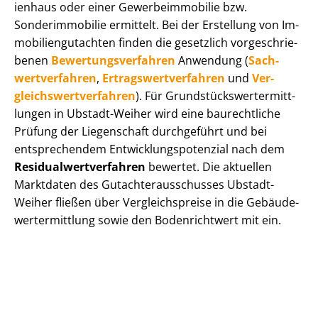
i­en­haus oder einer Ge­wer­be­im­mo­bi­lie bzw.
Sonderimmobilie ermittelt. Bei der Erstellung von Im­
mo­bi­li­en­gut­ach­ten finden die gesetzlich vor­ge­schrie­
be­nen
Be­wer­tungs­ver­fah­ren
Anwendung (
Sach­
wert­ver­fah­ren
,
Er­trags­wert­ver­fah­ren
und
Ver­
gleichs­wert­ver­fah­ren
). Für Grund­stücks­wert­ermitt­
lun­gen in Ubstadt-Weiher wird eine baurechtliche
Prüfung der Liegenschaft durchgeführt und bei
entsprechendem Ent­wick­lungs­po­ten­zi­al nach dem
Re­si­du­al­wert­ver­fah­ren
bewertet. Die aktuellen
Marktdaten des Gut­ach­ter­aus­schus­ses Ubstadt-
Weiher fließen über Ver­gleichs­prei­se in die Ge­bäu­de­
wert­ermitt­lung sowie den Bodenrichtwert mit ein.