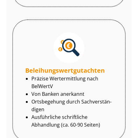
Be­lei­hungs­wert­gut­ach­ten
Präzise Wertermittlung nach
BelWertV
Von Banken anerkannt
Ortsbegehung durch Sach­ver­stän­
di­gen
Ausführliche schriftliche
Abhandlung (ca. 60-90 Seiten)