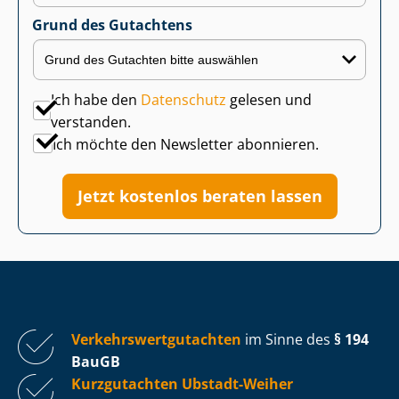
Grund des Gutachtens
Ich habe den
Datenschutz
gelesen und
verstanden.
Ich möchte den Newsletter abonnieren.
Jetzt kostenlos beraten lassen
Ver­kehrs­wert­gut­ach­ten
im Sinne des
§ 194
BauGB
Kurzgutachten Ubstadt-Weiher