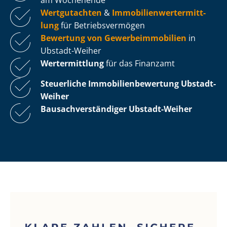
Wertgutachten
&
Im­mo­bi­li­en­wert­ermitt­
lung
für Be­triebs­ver­mö­gen
Bewertung von Ge­wer­be­im­mo­bi­li­en
in
Ubstadt-Weiher
Wertermittlung
für das Finanzamt
Steuerliche Im­mo­bi­li­en­be­wer­tung
Ubstadt-
Weiher
Bau­sach­ver­stän­di­ger Ubstadt-Weiher