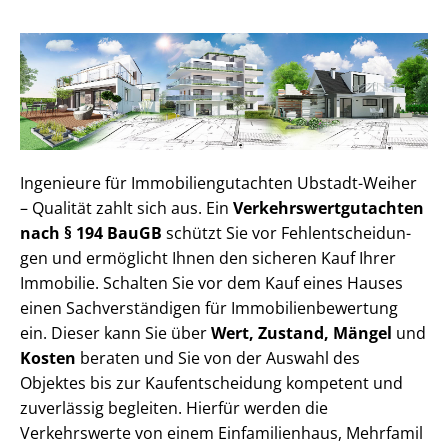
Ingenieure für Im­mo­bi­li­en­gut­ach­ten Ubstadt-Weiher
– Qualität zahlt sich aus. Ein
Ver­kehrs­wert­gut­ach­ten
nach § 194 BauGB
schützt Sie vor Fehl­ent­schei­dun­
gen und ermöglicht Ihnen den sicheren Kauf Ihrer
Immobilie. Schalten Sie vor dem Kauf eines Hauses
einen Sach­ver­stän­di­gen für Im­mo­bi­li­en­be­wer­tung
ein. Dieser kann Sie über
Wert, Zustand, Mängel
und
Kosten
beraten und Sie von der Auswahl des
Objektes bis zur Kauf­ent­schei­dung kompetent und
zuverlässig begleiten. Hierfür werden die
Verkehrswerte von einem Einfamilienhaus, Mehr­fa­mi­l