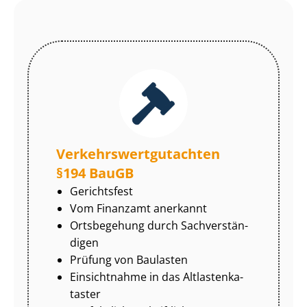
Ver­kehrs­wert­gut­ach­ten
§194 BauGB
Gerichtsfest
Vom Finanzamt anerkannt
Ortsbegehung durch Sach­ver­stän­
di­gen
Prüfung von Baulasten
Einsichtnahme in das Alt­las­ten­ka­
tas­ter