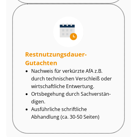
Rest­nut­zungs­dau­er-
Gutachten
Nachweis für verkürzte AfA z.B.
durch technischen Verschleiß oder
wirtschaftliche Entwertung.
Ortsbegehung durch Sach­ver­stän­
di­gen.
Ausführliche schriftliche
Abhandlung (ca. 30-50 Seiten)