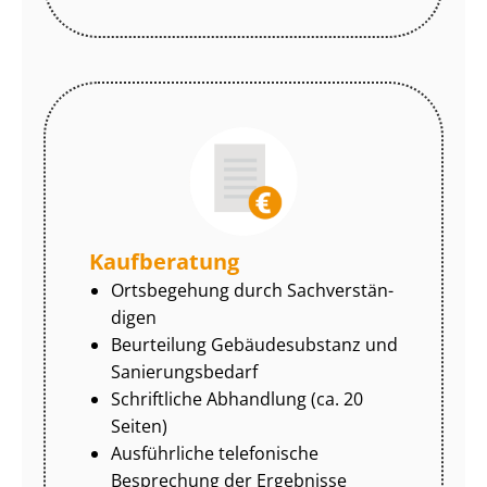
Kaufberatung
Ortsbegehung durch Sach­ver­stän­
di­gen
Beurteilung Gebäudesubstanz und
Sa­nie­rungs­be­darf
Schriftliche Abhandlung (ca. 20
Seiten)
Ausführliche telefonische
Besprechung der Ergebnisse