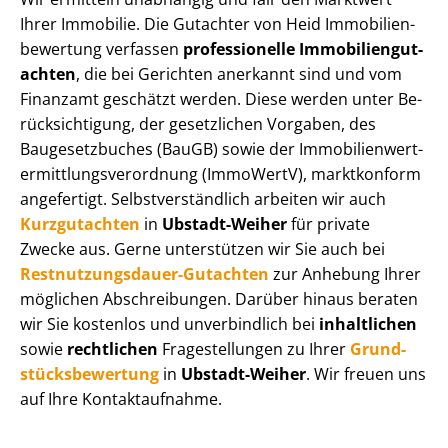
Ihrer Immobilie. Die Gutachter von Heid Im­mo­bi­li­en­
be­wer­tung verfassen
professionelle Im­mo­bi­li­en­gut­
ach­ten
, die bei Gerichten anerkannt sind und vom
Finanzamt geschätzt werden. Diese werden unter Be­
rück­sich­ti­gung, der gesetzlichen Vorgaben, des
Baugesetzbuches (BauGB) sowie der Im­mo­bi­li­en­wert­
ermitt­lungs­ver­ord­nung (ImmoWertV), marktkonform
angefertigt. Selbst­ver­ständ­lich arbeiten wir auch
Kurzgutachten
in
Ubstadt-Weiher
für private
Zwecke aus. Gerne unterstützen wir Sie auch bei
Rest­nut­zungs­dau­er-Gutachten
zur Anhebung Ihrer
möglichen Abschreibungen. Darüber hinaus beraten
wir Sie kostenlos und unverbindlich bei
inhaltlichen
sowie
rechtlichen
Fragestellungen zu Ihrer
Grund­
stücks­be­wer­tung
in
Ubstadt-Weiher
. Wir freuen uns
auf Ihre Kontaktaufnahme.