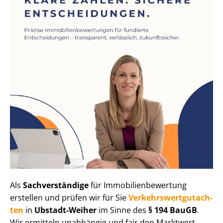
Als
Sachverständige
für Im­mo­bi­li­en­be­wer­tung
erstellen und prüfen wir für Sie
Ver­kehrs­wert­gut­ach­
ten
in
Ubstadt-Weiher
im Sinne des
§ 194 BauGB
.
Wir ermitteln unabhängig und fair den Marktwert