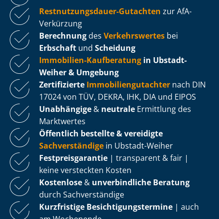
Rest­nut­zungs­dau­er-Gutachten
zur AfA-
Verkürzung
Berechnung
des
Verkehrswertes
bei
Erbschaft
und
Scheidung
Immobilien-Kaufberatung
in Ubstadt-
Weiher & Umgebung
Zertifizierte
Im­mo­bi­li­en­gut­ach­ter
nach DIN
17024 von TÜV, DEKRA, IHK, DIA und EIPOS
Unabhängige
&
neutrale
Ermittlung des
Marktwertes
Öffentlich bestellte & vereidigte
Sachverständige
in Ubstadt-Weiher
Fest­preis­ga­ran­tie
| transparent & fair |
keine versteckten Kosten
Kostenlose
&
unverbindliche Beratung
durch Sachverständige
Kurzfristige Be­sich­ti­gungs­ter­mi­ne
| auch
am Wochenende