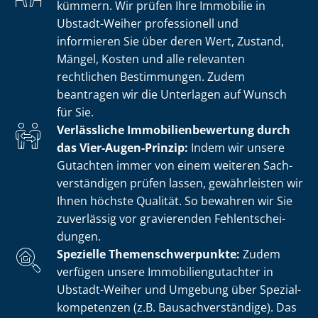
kümmern. Wir prüfen Ihre Immobilie in
Ubstadt-Weiher professionell und
informieren Sie über deren Wert, Zustand,
Mängel, Kosten und alle relevanten
rechtlichen Bestimmungen. Zudem
beantragen wir die Unterlagen auf Wunsch
für Sie.
Verlässliche Im­mo­bi­li­en­be­wer­tung durch
das Vier-Augen-Prinzip:
Indem wir unsere
Gutachten immer von einem weiteren Sach­
ver­stän­di­gen prüfen lassen, gewährleisten wir
Ihnen höchste Qualität. So bewahren wir Sie
zuverlässig vor gravierenden Fehl­ent­schei­
dun­gen.
Spezielle The­men­schwer­punk­te:
Zudem
verfügen unsere Im­mo­bi­li­en­gut­ach­ter in
Ubstadt-Weiher und Umgebung über Spe­zi­al­
kom­pe­ten­zen (z.B. Bau­sach­ver­stän­di­ge). Das