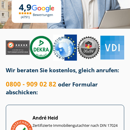
4,9
Bewertungen
4791
Wir beraten Sie kostenlos, gleich anrufen:
0800 - 909 02 82
oder Formular
abschicken:
André Heid
Zertifizierte Im­mo­bi­li­en­gut­ach­ter nach DIN 17024