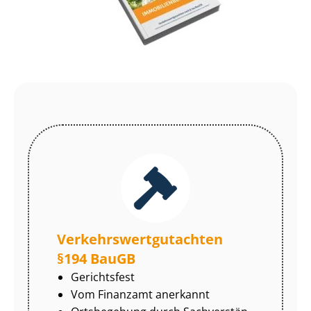
Ver­kehrs­wert­gut­ach­ten
§194 BauGB
Gerichtsfest
Vom Finanzamt anerkannt