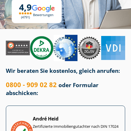
4,9
Bewertungen
4791
Wir beraten Sie kostenlos, gleich anrufen:
0800 - 909 02 82
oder Formular
abschicken:
André Heid
Zertifizierte Im­mo­bi­li­en­gut­ach­ter nach DIN 17024