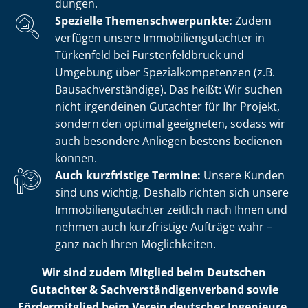
dun­gen.
Spezielle The­men­schwer­punk­te:
Zudem
verfügen unsere Im­mo­bi­li­en­gut­ach­ter in
Türkenfeld bei Fürs­ten­feld­bruck und
Umgebung über Spe­zi­al­kom­pe­ten­zen (z.B.
Bau­sach­ver­stän­di­ge). Das heißt: Wir suchen
nicht irgendeinen Gutachter für Ihr Projekt,
sondern den optimal geeigneten, sodass wir
auch besondere Anliegen bestens bedienen
können.
Auch kurzfristige Termine:
Unsere Kunden
sind uns wichtig. Deshalb richten sich unsere
Im­mo­bi­li­en­gut­ach­ter zeitlich nach Ihnen und
nehmen auch kurzfristige Aufträge wahr –
ganz nach Ihren Möglichkeiten.
Wir sind zudem Mitglied beim Deutschen
Gutachter & Sach­ver­stän­di­gen­ver­band sowie
Fördermitglied beim Verein deutscher Ingenieure.