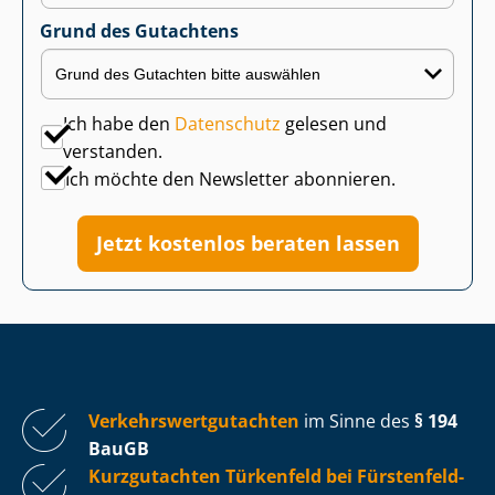
Grund des Gutachtens
Ich habe den
Datenschutz
gelesen und
verstanden.
Ich möchte den Newsletter abonnieren.
Jetzt kostenlos beraten lassen
Ver­kehrs­wert­gut­ach­ten
im Sinne des
§ 194
BauGB
Kurzgutachten Türkenfeld bei Fürs­ten­feld­