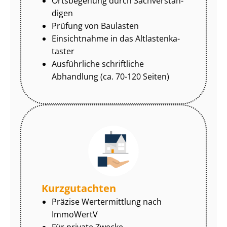
Ortsbegehung durch Sach­ver­stän­
di­gen
Prüfung von Baulasten
Einsichtnahme in das Alt­las­ten­ka­
tas­ter
Ausführliche schriftliche
Abhandlung (ca. 70-120 Seiten)
Kurzgutachten
Präzise Wertermittlung nach
ImmoWertV
Für private Zwecke