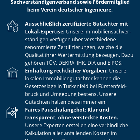
Sach­ver­stän­di­gen­ver­band sowie Fördermitglied
beim Verein deutscher Ingenieure.
Ausschließlich zertifizierte Gutachter mit
Lokal-Expertise:
Unsere Im­mo­bi­li­en­sach­ver­
stän­di­gen verfügen über verschiedene
renommierte Zer­ti­fi­zie­run­gen, welche die
Qualität ihrer Wertermittlung bezeugen. Dazu
gehören TÜV, DEKRA, IHK, DIA und EIPOS.
Einhaltung rechtlicher Vorgaben:
Unsere
lokalen Im­mo­bi­li­en­gut­ach­ter kennen die
Gesetzeslage in Türkenfeld bei Fürs­ten­feld­
bruck und Umgebung bestens. Unsere
Gutachten halten diese immer ein.
Faires Pauschalangebot: Klar und
transparent, ohne versteckte Kosten.
Unsere Experten erstellen eine verbindliche
Kalkulation aller anfallenden Kosten im