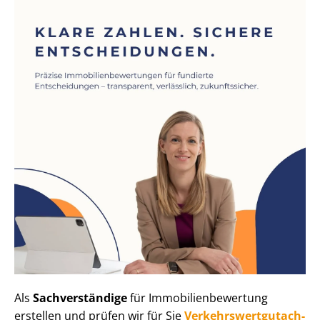
Als
Sachverständige
für Im­mo­bi­li­en­be­wer­tung
erstellen und prüfen wir für Sie
Ver­kehrs­wert­gut­ach­