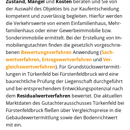
Zustand, Mängel
und
Kosten
beraten und Sie von
der Auswahl des Objektes bis zur Kauf­ent­schei­dung
kompetent und zuverlässig begleiten. Hierfür werden
die Verkehrswerte von einem Einfamilienhaus, Mehr­
fa­mi­li­en­haus oder einer Ge­wer­be­im­mo­bi­lie bzw.
Sonderimmobilie ermittelt. Bei der Erstellung von Im­
mo­bi­li­en­gut­ach­ten finden die gesetzlich vor­ge­schrie­
be­nen
Be­wer­tungs­ver­fah­ren
Anwendung (
Sach­
wert­ver­fah­ren
,
Er­trags­wert­ver­fah­ren
und
Ver­
gleichs­wert­ver­fah­ren
). Für Grund­stücks­wert­ermitt­
lun­gen in Türkenfeld bei Fürs­ten­feld­bruck wird eine
baurechtliche Prüfung der Liegenschaft durchgeführt
und bei entsprechendem Ent­wick­lungs­po­ten­zi­al nach
dem
Re­si­du­al­wert­ver­fah­ren
bewertet. Die aktuellen
Marktdaten des Gut­ach­ter­aus­schus­ses Türkenfeld bei
Fürs­ten­feld­bruck fließen über Ver­gleichs­prei­se in die
Ge­bäu­de­wert­ermitt­lung sowie den Bodenrichtwert
mit ein.