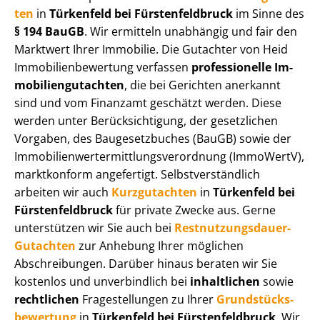
ten
in
Türkenfeld bei Fürs­ten­feld­bruck
im Sinne des
§ 194 BauGB
. Wir ermitteln unabhängig und fair den
Marktwert Ihrer Immobilie. Die Gutachter von Heid
Im­mo­bi­li­en­be­wer­tung verfassen
professionelle Im­
mo­bi­li­en­gut­ach­ten
, die bei Gerichten anerkannt
sind und vom Finanzamt geschätzt werden. Diese
werden unter Be­rück­sich­ti­gung, der gesetzlichen
Vorgaben, des Baugesetzbuches (BauGB) sowie der
Im­mo­bi­li­en­wert­ermitt­lungs­ver­ord­nung (ImmoWertV),
marktkonform angefertigt. Selbst­ver­ständ­lich
arbeiten wir auch
Kurzgutachten
in
Türkenfeld bei
Fürs­ten­feld­bruck
für private Zwecke aus. Gerne
unterstützen wir Sie auch bei
Rest­nut­zungs­dau­er-
Gutachten
zur Anhebung Ihrer möglichen
Abschreibungen. Darüber hinaus beraten wir Sie
kostenlos und unverbindlich bei
inhaltlichen
sowie
rechtlichen
Fragestellungen zu Ihrer
Grund­stücks­
be­wer­tung
in
Türkenfeld bei Fürs­ten­feld­bruck
. Wir