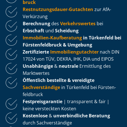
bruck
Rest­nut­zungs­dau­er-Gutachten
zur AfA-
Verkürzung
Berechnung
des
Verkehrswertes
bei
Erbschaft
und
Scheidung
Immobilien-Kaufberatung
in Türkenfeld bei
Fürs­ten­feld­bruck & Umgebung
Zertifizierte
Im­mo­bi­li­en­gut­ach­ter
nach DIN
17024 von TÜV, DEKRA, IHK, DIA und EIPOS
Unabhängige
&
neutrale
Ermittlung des
Marktwertes
Öffentlich bestellte & vereidigte
Sachverständige
in Türkenfeld bei Fürs­ten­
feld­bruck
Fest­preis­ga­ran­tie
| transparent & fair |
keine versteckten Kosten
Kostenlose
&
unverbindliche Beratung
durch Sachverständige