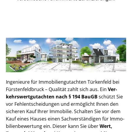
Ingenieure für Im­mo­bi­li­en­gut­ach­ten Türkenfeld bei
Fürs­ten­feld­bruck – Qualität zahlt sich aus. Ein
Ver­
kehrs­wert­gut­ach­ten nach § 194 BauGB
schützt Sie
vor Fehl­ent­schei­dun­gen und ermöglicht Ihnen den
sicheren Kauf Ihrer Immobilie. Schalten Sie vor dem
Kauf eines Hauses einen Sach­ver­stän­di­gen für Im­mo­
bi­li­en­be­wer­tung ein. Dieser kann Sie über
Wert,