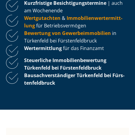
Kurzfristige Be­sich­ti­gungs­ter­mi­ne
| auch
am Wochenende
Wertgutachten
&
Im­mo­bi­li­en­wert­ermitt­
lung
für Be­triebs­ver­mö­gen
Bewertung von Ge­wer­be­im­mo­bi­li­en
in
Türkenfeld bei Fürs­ten­feld­bruck
Wertermittlung
für das Finanzamt
Steuerliche Im­mo­bi­li­en­be­wer­tung
Türkenfeld bei Fürs­ten­feld­bruck
Bau­sach­ver­stän­di­ger Türkenfeld bei Fürs­
ten­feld­bruck