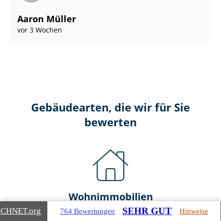
Aaron Müller
vor 3 Wochen
Gebäudearten, die wir für Sie
bewerten
Wohnimmobilien
SEHR GUT
ICHNET
.org
764 Bewertungen
Hinweise
Ein- und Zwei­fa­mi­li­en­häu­ser