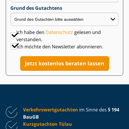
Grund des Gutachtens
Ich habe den
Datenschutz
gelesen und
verstanden.
Ich möchte den Newsletter abonnieren.
Jetzt kostenlos beraten lassen
Ver­kehrs­wert­gut­ach­ten
im Sinne des
§ 194
BauGB
Kurzgutachten Tülau