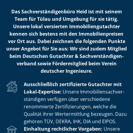
Das Sach­ver­stän­di­gen­bü­ro Heid ist mit seinem
Team für Tülau und Umgebung für sie tätig.
Unsere lokal versierten Im­mo­bi­li­en­gut­ach­ter
kennen sich bestens mit den Im­mo­bi­li­en­prei­sen
vor Ort aus. Dabei zeichnen die folgenden Punkte
unser Angebot für Sie aus: Wir sind zudem Mitglied
beim Deutschen Gutachter & Sach­ver­stän­di­gen­
ver­band sowie Fördermitglied beim Verein
deutscher Ingenieure.
Ausschließlich zertifizierte Gutachter mit
Lokal-Expertise:
Unsere Im­mo­bi­li­en­sach­ver­
stän­di­gen verfügen über verschiedene
renommierte Zer­ti­fi­zie­run­gen, welche die
Qualität ihrer Wertermittlung bezeugen. Dazu
gehören TÜV, DEKRA, IHK, DIA und EIPOS.
Einhaltung rechtlicher Vorgaben:
Unsere