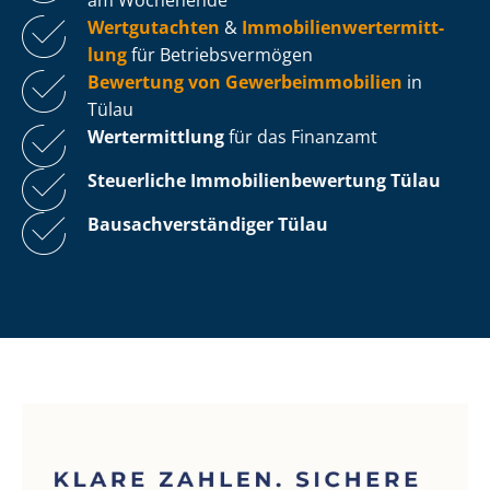
Wertgutachten
&
Im­mo­bi­li­en­wert­ermitt­
lung
für Be­triebs­ver­mö­gen
Bewertung von Ge­wer­be­im­mo­bi­li­en
in
Tülau
Wertermittlung
für das Finanzamt
Steuerliche Im­mo­bi­li­en­be­wer­tung
Tülau
Bau­sach­ver­stän­di­ger Tülau