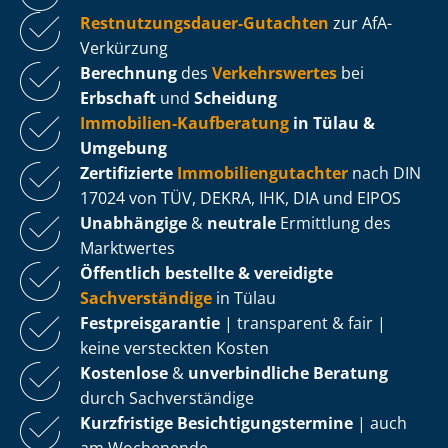
Rest­nut­zungs­dau­er-Gutachten
zur AfA-
Verkürzung
Berechnung
des
Verkehrswertes
bei
Erbschaft
und
Scheidung
Immobilien-Kaufberatung
in Tülau &
Umgebung
Zertifizierte
Im­mo­bi­li­en­gut­ach­ter
nach DIN
17024 von TÜV, DEKRA, IHK, DIA und EIPOS
Unabhängige
&
neutrale
Ermittlung des
Marktwertes
Öffentlich bestellte & vereidigte
Sachverständige
in Tülau
Fest­preis­ga­ran­tie
| transparent & fair |
keine versteckten Kosten
Kostenlose
&
unverbindliche Beratung
durch Sachverständige
Kurzfristige Be­sich­ti­gungs­ter­mi­ne
| auch
am Wochenende