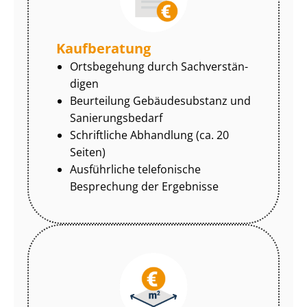
Kaufberatung
Ortsbegehung durch Sach­ver­stän­
di­gen
Beurteilung Gebäudesubstanz und
Sa­nie­rungs­be­darf
Schriftliche Abhandlung (ca. 20
Seiten)
Ausführliche telefonische
Besprechung der Ergebnisse