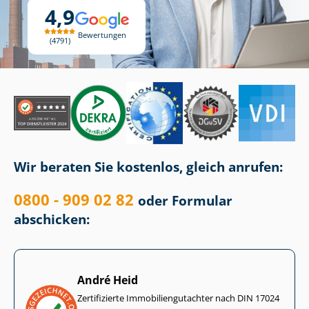
4,9
Bewertungen
4791
Wir beraten Sie kostenlos, gleich anrufen:
0800 - 909 02 82
oder Formular
abschicken:
André Heid
Zertifizierte Im­mo­bi­li­en­gut­ach­ter nach DIN 17024