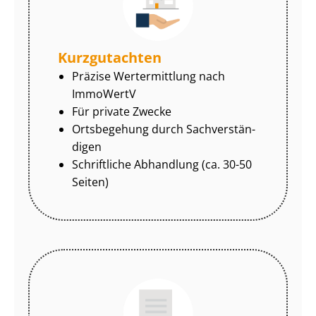
Kurzgutachten
Präzise Wertermittlung nach
ImmoWertV
Für private Zwecke
Ortsbegehung durch Sach­ver­stän­
di­gen
Schriftliche Abhandlung (ca. 30-50
Seiten)