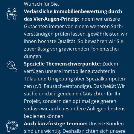
Wunsch für Sie.
Verlässliche Im­mo­bi­li­en­be­wer­tung durch
das Vier-Augen-Prinzip:
Indem wir unsere
Gutachten immer von einem weiteren Sach­
ver­stän­di­gen prüfen lassen, gewährleisten wir
Ihnen höchste Qualität. So bewahren wir Sie
zuverlässig vor gravierenden Fehl­ent­schei­
dun­gen.
Spezielle The­men­schwer­punk­te:
Zudem
verfügen unsere Im­mo­bi­li­en­gut­ach­ter in
Tülau und Umgebung über Spe­zi­al­kom­pe­ten­
zen (z.B. Bau­sach­ver­stän­di­ge). Das heißt: Wir
suchen nicht irgendeinen Gutachter für Ihr
Projekt, sondern den optimal geeigneten,
sodass wir auch besondere Anliegen bestens
bedienen können.
Auch kurzfristige Termine:
Unsere Kunden
sind uns wichtig. Deshalb richten sich unsere