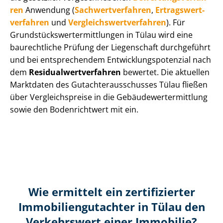
ren
Anwendung (
Sach­wert­ver­fah­ren
,
Er­trags­wert­
ver­fah­ren
und
Ver­gleichs­wert­ver­fah­ren
). Für
Grund­stücks­wert­ermitt­lun­gen in Tülau wird eine
baurechtliche Prüfung der Liegenschaft durchgeführt
und bei entsprechendem Ent­wick­lungs­po­ten­zi­al nach
dem
Re­si­du­al­wert­ver­fah­ren
bewertet. Die aktuellen
Marktdaten des Gut­ach­ter­aus­schus­ses Tülau fließen
über Ver­gleichs­prei­se in die Ge­bäu­de­wert­ermitt­lung
sowie den Bodenrichtwert mit ein.
Wie ermittelt ein zertifizierter
Immobilien­gutachter in Tülau den
Verkehrswert einer Immobilie?