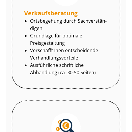
Ver­kaufs­be­ra­tung
Ortsbegehung durch Sach­ver­stän­
di­gen
Grundlage für optimale
Preisgestaltung
Verschafft Inen entscheidende
Ver­hand­lungs­vor­tei­le
Ausführliche schriftliche
Abhandlung (ca. 30-50 Seiten)