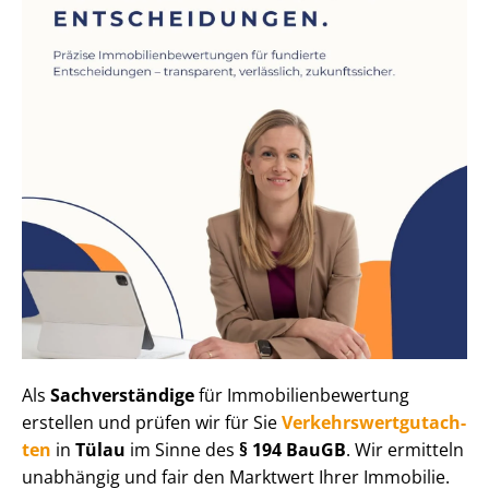
Als
Sachverständige
für Im­mo­bi­li­en­be­wer­tung
erstellen und prüfen wir für Sie
Ver­kehrs­wert­gut­ach­
ten
in
Tülau
im Sinne des
§ 194 BauGB
. Wir ermitteln
unabhängig und fair den Marktwert Ihrer Immobilie.