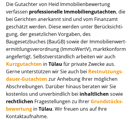
Die Gutachter von Heid Im­mo­bi­li­en­be­wer­tung
verfassen
professionelle Im­mo­bi­li­en­gut­ach­ten
, die
bei Gerichten anerkannt sind und vom Finanzamt
geschätzt werden. Diese werden unter Be­rück­sich­ti­
gung, der gesetzlichen Vorgaben, des
Baugesetzbuches (BauGB) sowie der Im­mo­bi­li­en­wert­
ermitt­lungs­ver­ord­nung (ImmoWertV), marktkonform
angefertigt. Selbst­ver­ständ­lich arbeiten wir auch
Kurzgutachten
in
Tülau
für private Zwecke aus.
Gerne unterstützen wir Sie auch bei
Rest­nut­zungs­
dau­er-Gutachten
zur Anhebung Ihrer möglichen
Abschreibungen. Darüber hinaus beraten wir Sie
kostenlos und unverbindlich bei
inhaltlichen
sowie
rechtlichen
Fragestellungen zu Ihrer
Grund­stücks­
be­wer­tung
in
Tülau
. Wir freuen uns auf Ihre
Kontaktaufnahme.