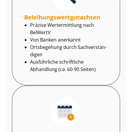
Be­lei­hungs­wert­gut­ach­ten
Präzise Wertermittlung nach
BelWertV
Von Banken anerkannt
Ortsbegehung durch Sach­ver­stän­
di­gen
Ausführliche schriftliche
Abhandlung (ca. 60-90 Seiten)