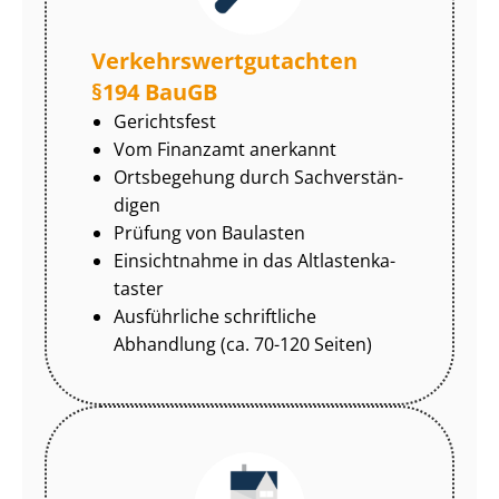
Ver­kehrs­wert­gut­ach­ten
§194 BauGB
Gerichtsfest
Vom Finanzamt anerkannt
Ortsbegehung durch Sach­ver­stän­
di­gen
Prüfung von Baulasten
Einsichtnahme in das Alt­las­ten­ka­
tas­ter
Ausführliche schriftliche
Abhandlung (ca. 70-120 Seiten)