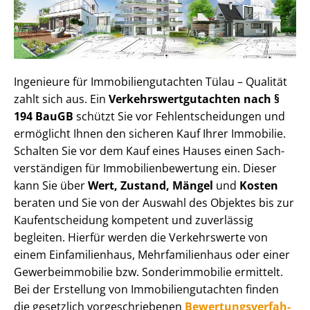
Ingenieure für Im­mo­bi­li­en­gut­ach­ten Tülau – Qualität
zahlt sich aus. Ein
Ver­kehrs­wert­gut­ach­ten nach §
194 BauGB
schützt Sie vor Fehl­ent­schei­dun­gen und
ermöglicht Ihnen den sicheren Kauf Ihrer Immobilie.
Schalten Sie vor dem Kauf eines Hauses einen Sach­
ver­stän­di­gen für Im­mo­bi­li­en­be­wer­tung ein. Dieser
kann Sie über
Wert, Zustand, Mängel
und
Kosten
beraten und Sie von der Auswahl des Objektes bis zur
Kauf­ent­schei­dung kompetent und zuverlässig
begleiten. Hierfür werden die Verkehrswerte von
einem Einfamilienhaus, Mehr­fa­mi­li­en­haus oder einer
Ge­wer­be­im­mo­bi­lie bzw. Sonderimmobilie ermittelt.
Bei der Erstellung von Im­mo­bi­li­en­gut­ach­ten finden
die gesetzlich vor­ge­schrie­be­nen
Be­wer­tungs­ver­fah­