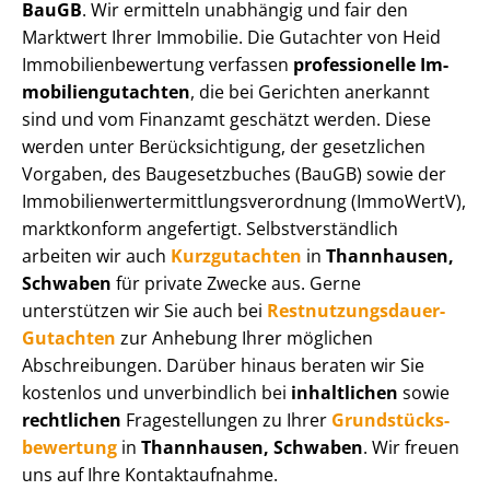
BauGB
. Wir ermitteln unabhängig und fair den
Marktwert Ihrer Immobilie. Die Gutachter von Heid
Im­mo­bi­li­en­be­wer­tung verfassen
professionelle Im­
mo­bi­li­en­gut­ach­ten
, die bei Gerichten anerkannt
sind und vom Finanzamt geschätzt werden. Diese
werden unter Be­rück­sich­ti­gung, der gesetzlichen
Vorgaben, des Baugesetzbuches (BauGB) sowie der
Im­mo­bi­li­en­wert­ermitt­lungs­ver­ord­nung (ImmoWertV),
marktkonform angefertigt. Selbst­ver­ständ­lich
arbeiten wir auch
Kurzgutachten
in
Thannhausen,
Schwaben
für private Zwecke aus. Gerne
unterstützen wir Sie auch bei
Rest­nut­zungs­dau­er-
Gutachten
zur Anhebung Ihrer möglichen
Abschreibungen. Darüber hinaus beraten wir Sie
kostenlos und unverbindlich bei
inhaltlichen
sowie
rechtlichen
Fragestellungen zu Ihrer
Grund­stücks­
be­wer­tung
in
Thannhausen, Schwaben
. Wir freuen
uns auf Ihre Kontaktaufnahme.