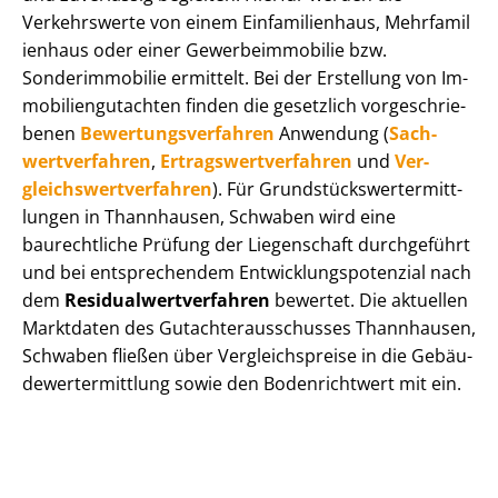
Verkehrswerte von einem Einfamilienhaus, Mehr­fa­mi­l
i­en­haus oder einer Ge­wer­be­im­mo­bi­lie bzw.
Sonderimmobilie ermittelt. Bei der Erstellung von Im­
mo­bi­li­en­gut­ach­ten finden die gesetzlich vor­ge­schrie­
be­nen
Be­wer­tungs­ver­fah­ren
Anwendung (
Sach­
wert­ver­fah­ren
,
Er­trags­wert­ver­fah­ren
und
Ver­
gleichs­wert­ver­fah­ren
). Für Grund­stücks­wert­ermitt­
lun­gen in Thannhausen, Schwaben wird eine
baurechtliche Prüfung der Liegenschaft durchgeführt
und bei entsprechendem Ent­wick­lungs­po­ten­zi­al nach
dem
Re­si­du­al­wert­ver­fah­ren
bewertet. Die aktuellen
Marktdaten des Gut­ach­ter­aus­schus­ses Thannhausen,
Schwaben fließen über Ver­gleichs­prei­se in die Ge­bäu­
de­wert­ermitt­lung sowie den Bodenrichtwert mit ein.