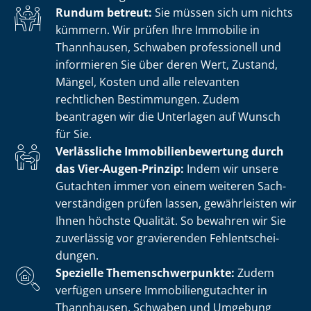
Rundum betreut:
Sie müssen sich um nichts
kümmern. Wir prüfen Ihre Immobilie in
Thannhausen, Schwaben professionell und
informieren Sie über deren Wert, Zustand,
Mängel, Kosten und alle relevanten
rechtlichen Bestimmungen. Zudem
beantragen wir die Unterlagen auf Wunsch
für Sie.
Verlässliche Im­mo­bi­li­en­be­wer­tung durch
das Vier-Augen-Prinzip:
Indem wir unsere
Gutachten immer von einem weiteren Sach­
ver­stän­di­gen prüfen lassen, gewährleisten wir
Ihnen höchste Qualität. So bewahren wir Sie
zuverlässig vor gravierenden Fehl­ent­schei­
dun­gen.
Spezielle The­men­schwer­punk­te:
Zudem
verfügen unsere Im­mo­bi­li­en­gut­ach­ter in
Thannhausen, Schwaben und Umgebung