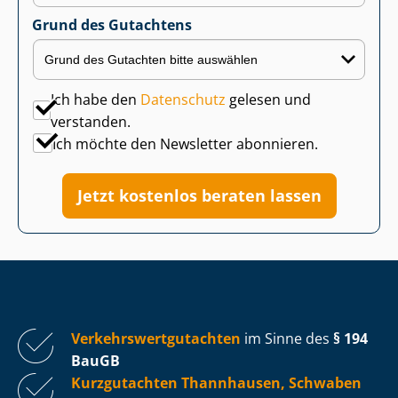
Grund des Gutachtens
Ich habe den
Datenschutz
gelesen und
verstanden.
Ich möchte den Newsletter abonnieren.
Jetzt kostenlos beraten lassen
Ver­kehrs­wert­gut­ach­ten
im Sinne des
§ 194
BauGB
Kurzgutachten Thannhausen, Schwaben