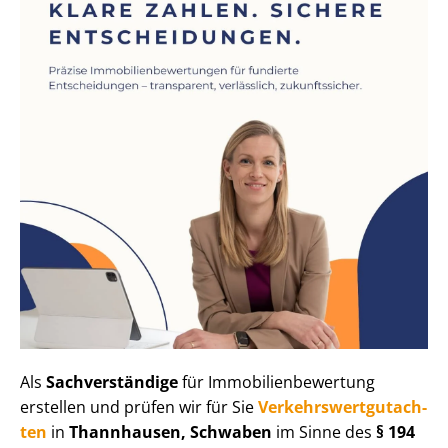
Als
Sachverständige
für Im­mo­bi­li­en­be­wer­tung
erstellen und prüfen wir für Sie
Ver­kehrs­wert­gut­ach­
ten
in
Thannhausen, Schwaben
im Sinne des
§ 194