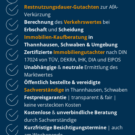
Rest­nut­zungs­dau­er-Gutachten
zur AfA-
Verkürzung
Berechnung
des
Verkehrswertes
bei
Erbschaft
und
Scheidung
Immobilien-Kaufberatung
in
Thannhausen, Schwaben & Umgebung
Zertifizierte
Im­mo­bi­li­en­gut­ach­ter
nach DIN
17024 von TÜV, DEKRA, IHK, DIA und EIPOS
Unabhängige
&
neutrale
Ermittlung des
Marktwertes
Öffentlich bestellte & vereidigte
Sachverständige
in Thannhausen, Schwaben
Fest­preis­ga­ran­tie
| transparent & fair |
keine versteckten Kosten
Kostenlose
&
unverbindliche Beratung
durch Sachverständige
Kurzfristige Be­sich­ti­gungs­ter­mi­ne
| auch
am Wochenende