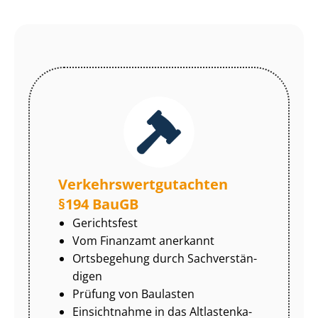
Ver­kehrs­wert­gut­ach­ten
§194 BauGB
Gerichtsfest
Vom Finanzamt anerkannt
Ortsbegehung durch Sach­ver­stän­
di­gen
Prüfung von Baulasten
Einsichtnahme in das Alt­las­ten­ka­