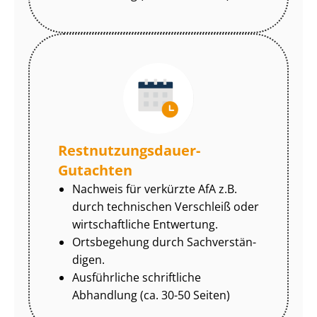
Rest­nut­zungs­dau­er-
Gutachten
Nachweis für verkürzte AfA z.B.
durch technischen Verschleiß oder
wirtschaftliche Entwertung.
Ortsbegehung durch Sach­ver­stän­
di­gen.
Ausführliche schriftliche
Abhandlung (ca. 30-50 Seiten)