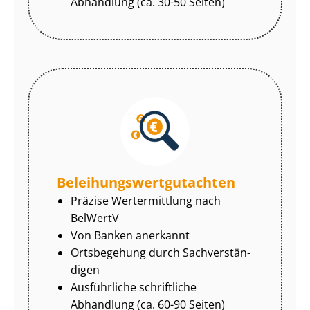
Abhandlung (ca. 30-50 Seiten)
Be­lei­hungs­wert­gut­ach­ten
Präzise Wertermittlung nach
BelWertV
Von Banken anerkannt
Ortsbegehung durch Sach­ver­stän­
di­gen
Ausführliche schriftliche
Abhandlung (ca. 60-90 Seiten)