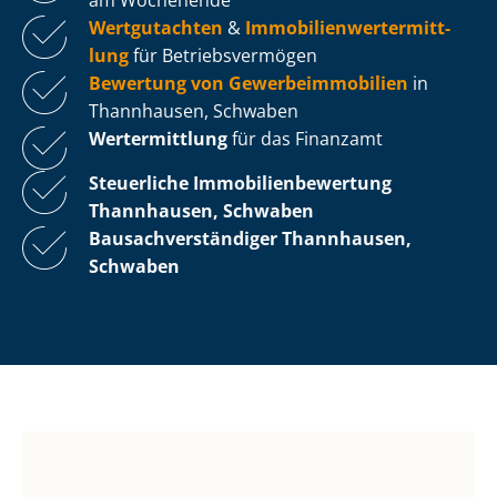
Wertgutachten
&
Im­mo­bi­li­en­wert­ermitt­
lung
für Be­triebs­ver­mö­gen
Bewertung von Ge­wer­be­im­mo­bi­li­en
in
Thannhausen, Schwaben
Wertermittlung
für das Finanzamt
Steuerliche Im­mo­bi­li­en­be­wer­tung
Thannhausen, Schwaben
Bau­sach­ver­stän­di­ger Thannhausen,
Schwaben