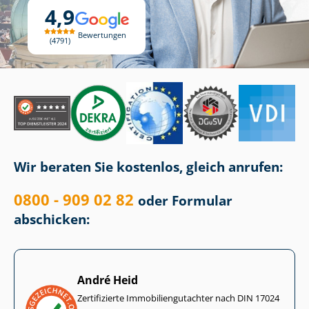
4,9
Bewertungen
4791
Wir beraten Sie kostenlos, gleich anrufen:
0800 - 909 02 82
oder Formular
abschicken:
André Heid
Zertifizierte Im­mo­bi­li­en­gut­ach­ter nach DIN 17024