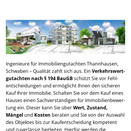
Ingenieure für Im­mo­bi­li­en­gut­ach­ten Thannhausen,
Schwaben – Qualität zahlt sich aus. Ein
Ver­kehrs­wert­
gut­ach­ten nach § 194 BauGB
schützt Sie vor Fehl­
ent­schei­dun­gen und ermöglicht Ihnen den sicheren
Kauf Ihrer Immobilie. Schalten Sie vor dem Kauf eines
Hauses einen Sach­ver­stän­di­gen für Im­mo­bi­li­en­be­wer­
tung ein. Dieser kann Sie über
Wert, Zustand,
Mängel
und
Kosten
beraten und Sie von der Auswahl
des Objektes bis zur Kauf­ent­schei­dung kompetent
und zuverlässig begleiten. Hierfür werden die