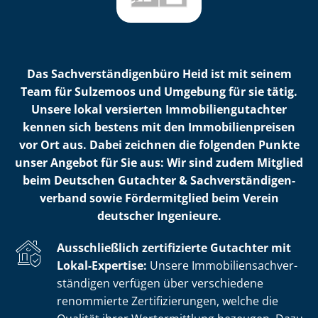
Das Sach­ver­stän­di­gen­bü­ro Heid ist mit seinem
Team für Sulzemoos und Umgebung für sie tätig.
Unsere lokal versierten Im­mo­bi­li­en­gut­ach­ter
kennen sich bestens mit den Im­mo­bi­li­en­prei­sen
vor Ort aus. Dabei zeichnen die folgenden Punkte
unser Angebot für Sie aus: Wir sind zudem Mitglied
beim Deutschen Gutachter & Sach­ver­stän­di­gen­
ver­band sowie Fördermitglied beim Verein
deutscher Ingenieure.
Ausschließlich zertifizierte Gutachter mit
Lokal-Expertise:
Unsere Im­mo­bi­li­en­sach­ver­
stän­di­gen verfügen über verschiedene
renommierte Zer­ti­fi­zie­run­gen, welche die