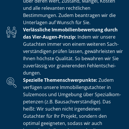
über deren Wert, Zustand, Mängel, Kosten
und alle relevanten rechtlichen
Bestimmungen. Zudem beantragen wir die
Unterlagen auf Wunsch für Sie.
Verlässliche Im­mo­bi­li­en­be­wer­tung durch
das Vier-Augen-Prinzip:
Indem wir unsere
Gutachten immer von einem weiteren Sach­
ver­stän­di­gen prüfen lassen, gewährleisten wir
Ihnen höchste Qualität. So bewahren wir Sie
zuverlässig vor gravierenden Fehl­ent­schei­
dun­gen.
Spezielle The­men­schwer­punk­te:
Zudem
verfügen unsere Im­mo­bi­li­en­gut­ach­ter in
Sulzemoos und Umgebung über Spe­zi­al­kom­
pe­ten­zen (z.B. Bau­sach­ver­stän­di­ge). Das
heißt: Wir suchen nicht irgendeinen
Gutachter für Ihr Projekt, sondern den
optimal geeigneten, sodass wir auch