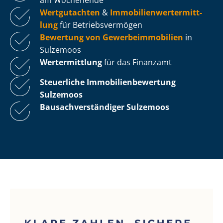
Wertgutachten
&
Im­mo­bi­li­en­wert­ermitt­
lung
für Be­triebs­ver­mö­gen
Bewertung von Ge­wer­be­im­mo­bi­li­en
in
Sulzemoos
Wertermittlung
für das Finanzamt
Steuerliche Im­mo­bi­li­en­be­wer­tung
Sulzemoos
Bau­sach­ver­stän­di­ger Sulzemoos