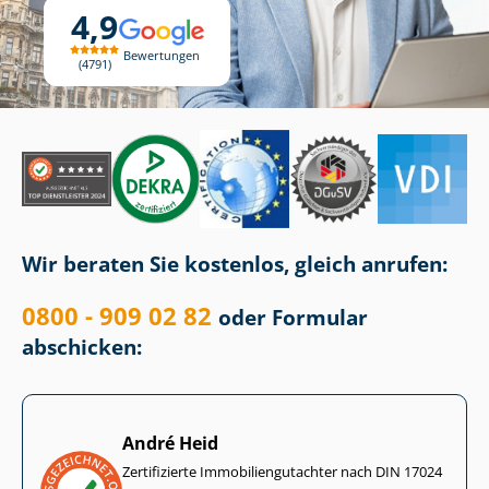
4,9
Bewertungen
4791
Wir beraten Sie kostenlos, gleich anrufen:
0800 - 909 02 82
oder Formular
abschicken:
André Heid
Zertifizierte Im­mo­bi­li­en­gut­ach­ter nach DIN 17024