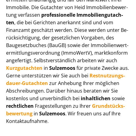
Immobilie. Die Gutachter von Heid Im­mo­bi­li­en­be­wer­
tung verfassen
professionelle Im­mo­bi­li­en­gut­ach­
ten
, die bei Gerichten anerkannt sind und vom
Finanzamt geschätzt werden. Diese werden unter Be­
rück­sich­ti­gung, der gesetzlichen Vorgaben, des
Baugesetzbuches (BauGB) sowie der Im­mo­bi­li­en­wert­
ermitt­lungs­ver­ord­nung (ImmoWertV), marktkonform
angefertigt. Selbst­ver­ständ­lich arbeiten wir auch
Kurzgutachten
in
Sulzemoos
für private Zwecke aus.
Gerne unterstützen wir Sie auch bei
Rest­nut­zungs­
dau­er-Gutachten
zur Anhebung Ihrer möglichen
Abschreibungen. Darüber hinaus beraten wir Sie
kostenlos und unverbindlich bei
inhaltlichen
sowie
rechtlichen
Fragestellungen zu Ihrer
Grund­stücks­
be­wer­tung
in
Sulzemoos
. Wir freuen uns auf Ihre
Kontaktaufnahme.