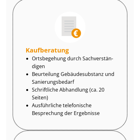
Kaufberatung
Ortsbegehung durch Sach­ver­stän­
di­gen
Beurteilung Gebäudesubstanz und
Sa­nie­rungs­be­darf
Schriftliche Abhandlung (ca. 20
Seiten)
Ausführliche telefonische
Besprechung der Ergebnisse