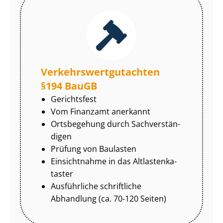
Ver­kehrs­wert­gut­ach­ten
§194 BauGB
Gerichtsfest
Vom Finanzamt anerkannt
Ortsbegehung durch Sach­ver­stän­
di­gen
Prüfung von Baulasten
Einsichtnahme in das Alt­las­ten­ka­
tas­ter
Ausführliche schriftliche
Abhandlung (ca. 70-120 Seiten)