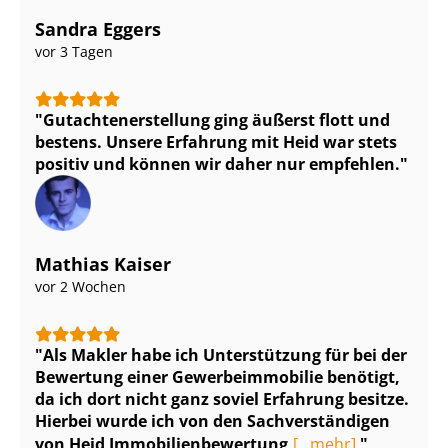
Sandra Eggers
vor 3 Tagen
Gut­ach­ten­er­stel­lung ging äußerst flott und
bestens. Unsere Erfahrung mit Heid war stets
positiv und können wir daher nur empfehlen.
Mathias Kaiser
vor 2 Wochen
Als Makler habe ich Unterstützung für bei der
Bewertung einer Ge­wer­be­im­mo­bi­lie benötigt,
da ich dort nicht ganz soviel Erfahrung besitze.
Hierbei wurde ich von den Sach­ver­stän­di­gen
von Heid Im­mo­bi­li­en­be­wer­tung
[...mehr]