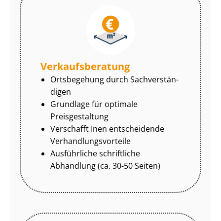
Ver­kaufs­be­ra­tung
Ortsbegehung durch Sach­ver­stän­
di­gen
Grundlage für optimale
Preisgestaltung
Verschafft Inen entscheidende
Ver­hand­lungs­vor­tei­le
Ausführliche schriftliche
Abhandlung (ca. 30-50 Seiten)