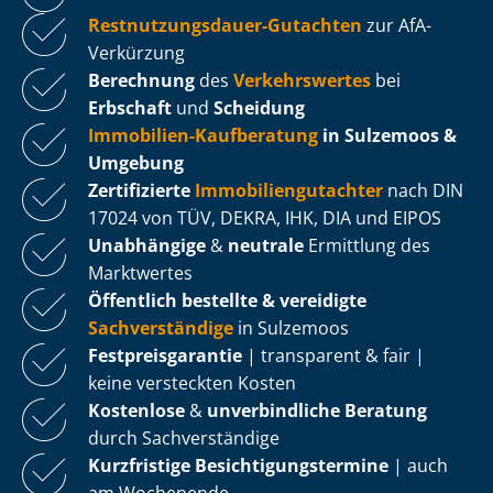
Rest­nut­zungs­dau­er-Gutachten
zur AfA-
Verkürzung
Berechnung
des
Verkehrswertes
bei
Erbschaft
und
Scheidung
Immobilien-Kaufberatung
in Sulzemoos &
Umgebung
Zertifizierte
Im­mo­bi­li­en­gut­ach­ter
nach DIN
17024 von TÜV, DEKRA, IHK, DIA und EIPOS
Unabhängige
&
neutrale
Ermittlung des
Marktwertes
Öffentlich bestellte & vereidigte
Sachverständige
in Sulzemoos
Fest­preis­ga­ran­tie
| transparent & fair |
keine versteckten Kosten
Kostenlose
&
unverbindliche Beratung
durch Sachverständige
Kurzfristige Be­sich­ti­gungs­ter­mi­ne
| auch
am Wochenende