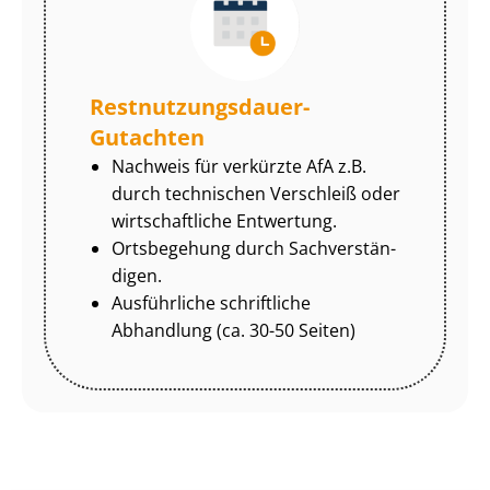
Rest­nut­zungs­dau­er-
Gutachten
Nachweis für verkürzte AfA z.B.
durch technischen Verschleiß oder
wirtschaftliche Entwertung.
Ortsbegehung durch Sach­ver­stän­
di­gen.
Ausführliche schriftliche
Abhandlung (ca. 30-50 Seiten)