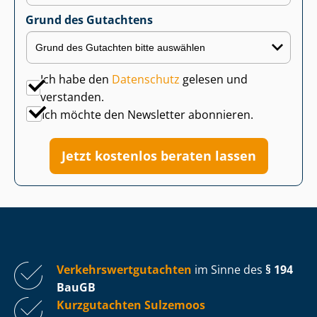
Grund des Gutachtens
Ich habe den
Datenschutz
gelesen und
verstanden.
Ich möchte den Newsletter abonnieren.
Jetzt kostenlos beraten lassen
Ver­kehrs­wert­gut­ach­ten
im Sinne des
§ 194
BauGB
Kurzgutachten Sulzemoos