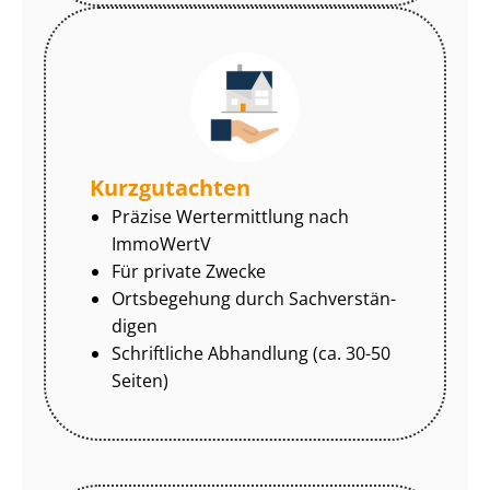
Kurzgutachten
Präzise Wertermittlung nach
ImmoWertV
Für private Zwecke
Ortsbegehung durch Sach­ver­stän­
di­gen
Schriftliche Abhandlung (ca. 30-50
Seiten)