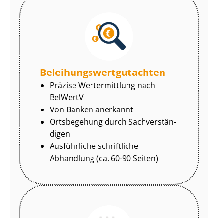
Be­lei­hungs­wert­gut­ach­ten
Präzise Wertermittlung nach
BelWertV
Von Banken anerkannt
Ortsbegehung durch Sach­ver­stän­
di­gen
Ausführliche schriftliche
Abhandlung (ca. 60-90 Seiten)