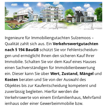
Ingenieure für Im­mo­bi­li­en­gut­ach­ten Sulzemoos –
Qualität zahlt sich aus. Ein
Ver­kehrs­wert­gut­ach­ten
nach § 194 BauGB
schützt Sie vor Fehl­ent­schei­dun­
gen und ermöglicht Ihnen den sicheren Kauf Ihrer
Immobilie. Schalten Sie vor dem Kauf eines Hauses
einen Sach­ver­stän­di­gen für Im­mo­bi­li­en­be­wer­tung
ein. Dieser kann Sie über
Wert, Zustand, Mängel
und
Kosten
beraten und Sie von der Auswahl des
Objektes bis zur Kauf­ent­schei­dung kompetent und
zuverlässig begleiten. Hierfür werden die
Verkehrswerte von einem Einfamilienhaus, Mehr­fa­mi­l
i­en­haus oder einer Ge­wer­be­im­mo­bi­lie bzw.