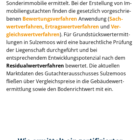
Sonderimmobilie ermittelt. Bei der Erstellung von Im­
mo­bi­li­en­gut­ach­ten finden die gesetzlich vor­ge­schrie­
be­nen
Be­wer­tungs­ver­fah­ren
Anwendung (
Sach­
wert­ver­fah­ren
,
Er­trags­wert­ver­fah­ren
und
Ver­
gleichs­wert­ver­fah­ren
). Für Grund­stücks­wert­ermitt­
lun­gen in Sulzemoos wird eine baurechtliche Prüfung
der Liegenschaft durchgeführt und bei
entsprechendem Ent­wick­lungs­po­ten­zi­al nach dem
Re­si­du­al­wert­ver­fah­ren
bewertet. Die aktuellen
Marktdaten des Gut­ach­ter­aus­schus­ses Sulzemoos
fließen über Ver­gleichs­prei­se in die Ge­bäu­de­wert­
ermitt­lung sowie den Bodenrichtwert mit ein.