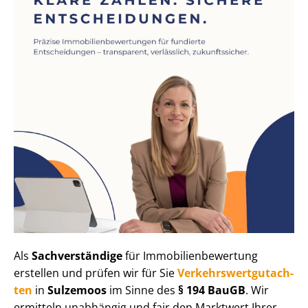
Als
Sachverständige
für Im­mo­bi­li­en­be­wer­tung
erstellen und prüfen wir für Sie
Ver­kehrs­wert­gut­ach­
ten
in
Sulzemoos
im Sinne des
§ 194 BauGB
. Wir
ermitteln unabhängig und fair den Marktwert Ihrer