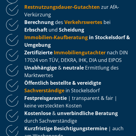
Rest­nut­zungs­dau­er-Gutachten
zur AfA-
Verkürzung
Berechnung
des
Verkehrswertes
bei
Erbschaft
und
Scheidung
Immobilien-Kaufberatung
in Stockelsdorf &
Umgebung
Zertifizierte
Im­mo­bi­li­en­gut­ach­ter
nach DIN
17024 von TÜV, DEKRA, IHK, DIA und EIPOS
Unabhängige
&
neutrale
Ermittlung des
Marktwertes
Öffentlich bestellte & vereidigte
Sachverständige
in Stockelsdorf
Fest­preis­ga­ran­tie
| transparent & fair |
keine versteckten Kosten
Kostenlose
&
unverbindliche Beratung
durch Sachverständige
Kurzfristige Be­sich­ti­gungs­ter­mi­ne
| auch
am Wochenende