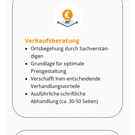
Ver­kaufs­be­ra­tung
Ortsbegehung durch Sach­ver­stän­
di­gen
Grundlage für optimale
Preisgestaltung
Verschafft Inen entscheidende
Ver­hand­lungs­vor­tei­le
Ausführliche schriftliche
Abhandlung (ca. 30-50 Seiten)