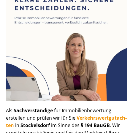
Als
Sachverständige
für Im­mo­bi­li­en­be­wer­tung
erstellen und prüfen wir für Sie
Ver­kehrs­wert­gut­ach­
ten
in
Stockelsdorf
im Sinne des
§ 194 BauGB
. Wir
ermitteln unabhängig und fair den Marktwert Ihrer