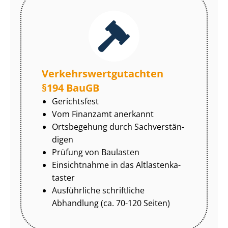
Ver­kehrs­wert­gut­ach­ten
§194 BauGB
Gerichtsfest
Vom Finanzamt anerkannt
Ortsbegehung durch Sach­ver­stän­
di­gen
Prüfung von Baulasten
Einsichtnahme in das Alt­las­ten­ka­
tas­ter
Ausführliche schriftliche
Abhandlung (ca. 70-120 Seiten)