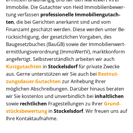
Immobilie. Die Gutachter von Heid Im­mo­bi­li­en­be­wer­
tung verfassen
professionelle Im­mo­bi­li­en­gut­ach­
ten
, die bei Gerichten anerkannt sind und vom
Finanzamt geschätzt werden. Diese werden unter Be­
rück­sich­ti­gung, der gesetzlichen Vorgaben, des
Baugesetzbuches (BauGB) sowie der Im­mo­bi­li­en­wert­
ermitt­lungs­ver­ord­nung (ImmoWertV), marktkonform
angefertigt. Selbst­ver­ständ­lich arbeiten wir auch
Kurzgutachten
in
Stockelsdorf
für private Zwecke
aus. Gerne unterstützen wir Sie auch bei
Rest­nut­
zungs­dau­er-Gutachten
zur Anhebung Ihrer
möglichen Abschreibungen. Darüber hinaus beraten
wir Sie kostenlos und unverbindlich bei
inhaltlichen
sowie
rechtlichen
Fragestellungen zu Ihrer
Grund­
stücks­be­wer­tung
in
Stockelsdorf
. Wir freuen uns auf
Ihre Kontaktaufnahme.