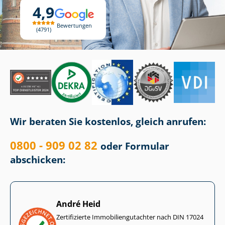
4,9
Bewertungen
4791
Wir beraten Sie kostenlos, gleich anrufen:
0800 - 909 02 82
oder Formular
abschicken:
André Heid
Zertifizierte Im­mo­bi­li­en­gut­ach­ter nach DIN 17024