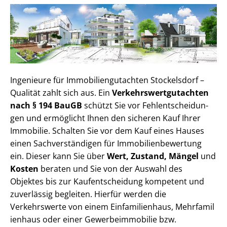
Ingenieure für Im­mo­bi­li­en­gut­ach­ten Stockelsdorf –
Qualität zahlt sich aus. Ein
Ver­kehrs­wert­gut­ach­ten
nach § 194 BauGB
schützt Sie vor Fehl­ent­schei­dun­
gen und ermöglicht Ihnen den sicheren Kauf Ihrer
Immobilie. Schalten Sie vor dem Kauf eines Hauses
einen Sach­ver­stän­di­gen für Im­mo­bi­li­en­be­wer­tung
ein. Dieser kann Sie über
Wert, Zustand, Mängel
und
Kosten
beraten und Sie von der Auswahl des
Objektes bis zur Kauf­ent­schei­dung kompetent und
zuverlässig begleiten. Hierfür werden die
Verkehrswerte von einem Einfamilienhaus, Mehr­fa­mi­l
i­en­haus oder einer Ge­wer­be­im­mo­bi­lie bzw.