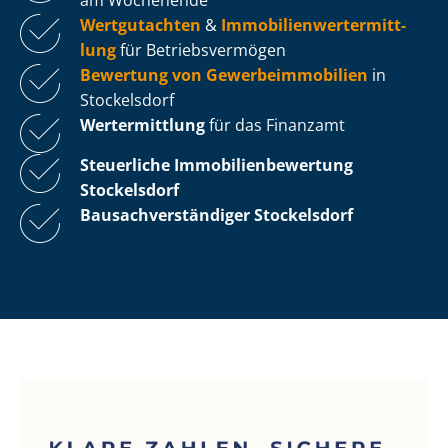
Wertgutachten
&
Im­mo­bi­li­en­wert­ermitt­
lung
für Be­triebs­ver­mö­gen
Bewertung von Ge­wer­be­im­mo­bi­li­en
in
Stockelsdorf
Wertermittlung
für das Finanzamt
Steuerliche Im­mo­bi­li­en­be­wer­tung
Stockelsdorf
Bau­sach­ver­stän­di­ger Stockelsdorf