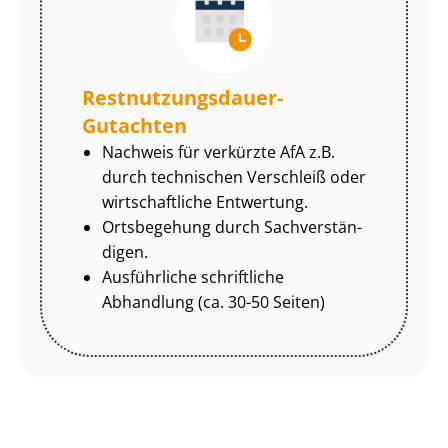
Rest­nut­zungs­dau­er-
Gutachten
Nachweis für verkürzte AfA z.B.
durch technischen Verschleiß oder
wirtschaftliche Entwertung.
Ortsbegehung durch Sach­ver­stän­
di­gen.
Ausführliche schriftliche
Abhandlung (ca. 30-50 Seiten)