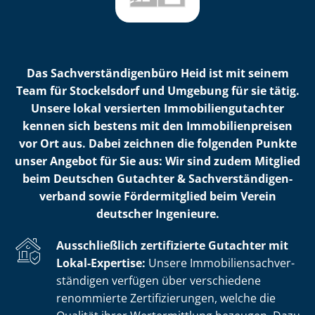
Das Sach­ver­stän­di­gen­bü­ro Heid ist mit seinem
Team für Stockelsdorf und Umgebung für sie tätig.
Unsere lokal versierten Im­mo­bi­li­en­gut­ach­ter
kennen sich bestens mit den Im­mo­bi­li­en­prei­sen
vor Ort aus. Dabei zeichnen die folgenden Punkte
unser Angebot für Sie aus: Wir sind zudem Mitglied
beim Deutschen Gutachter & Sach­ver­stän­di­gen­
ver­band sowie Fördermitglied beim Verein
deutscher Ingenieure.
Ausschließlich zertifizierte Gutachter mit
Lokal-Expertise:
Unsere Im­mo­bi­li­en­sach­ver­
stän­di­gen verfügen über verschiedene
renommierte Zer­ti­fi­zie­run­gen, welche die