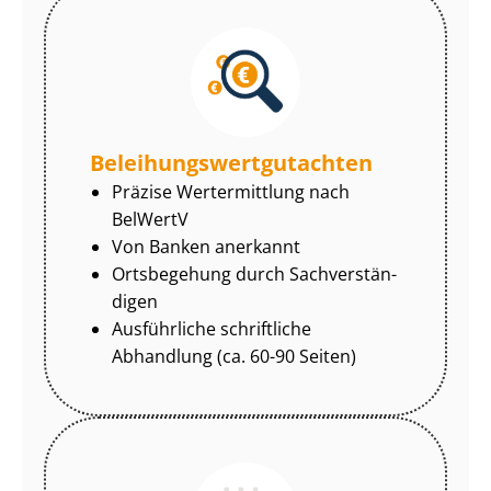
Be­lei­hungs­wert­gut­ach­ten
Präzise Wertermittlung nach
BelWertV
Von Banken anerkannt
Ortsbegehung durch Sach­ver­stän­
di­gen
Ausführliche schriftliche
Abhandlung (ca. 60-90 Seiten)