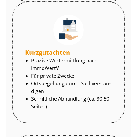
Kurzgutachten
Präzise Wertermittlung nach
ImmoWertV
Für private Zwecke
Ortsbegehung durch Sach­ver­stän­
di­gen
Schriftliche Abhandlung (ca. 30-50
Seiten)