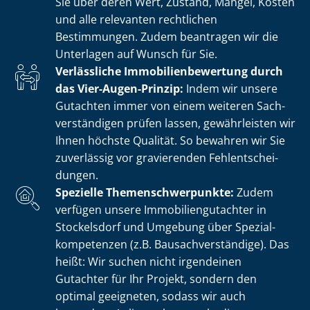
Sie über deren Wert, Zustand, Mängel, Kosten
und alle relevanten rechtlichen
Bestimmungen. Zudem beantragen wir die
Unterlagen auf Wunsch für Sie.
Verlässliche Im­mo­bi­li­en­be­wer­tung durch
das Vier-Augen-Prinzip:
Indem wir unsere
Gutachten immer von einem weiteren Sach­
ver­stän­di­gen prüfen lassen, gewährleisten wir
Ihnen höchste Qualität. So bewahren wir Sie
zuverlässig vor gravierenden Fehl­ent­schei­
dun­gen.
Spezielle The­men­schwer­punk­te:
Zudem
verfügen unsere Im­mo­bi­li­en­gut­ach­ter in
Stockelsdorf und Umgebung über Spe­zi­al­
kom­pe­ten­zen (z.B. Bau­sach­ver­stän­di­ge). Das
heißt: Wir suchen nicht irgendeinen
Gutachter für Ihr Projekt, sondern den
optimal geeigneten, sodass wir auch