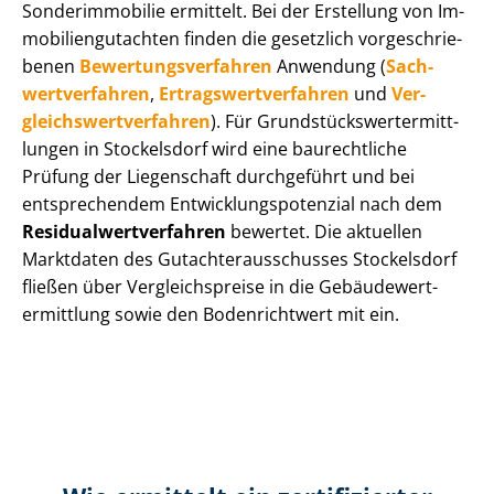
Sonderimmobilie ermittelt. Bei der Erstellung von Im­
mo­bi­li­en­gut­ach­ten finden die gesetzlich vor­ge­schrie­
be­nen
Be­wer­tungs­ver­fah­ren
Anwendung (
Sach­
wert­ver­fah­ren
,
Er­trags­wert­ver­fah­ren
und
Ver­
gleichs­wert­ver­fah­ren
). Für Grund­stücks­wert­ermitt­
lun­gen in Stockelsdorf wird eine baurechtliche
Prüfung der Liegenschaft durchgeführt und bei
entsprechendem Ent­wick­lungs­po­ten­zi­al nach dem
Re­si­du­al­wert­ver­fah­ren
bewertet. Die aktuellen
Marktdaten des Gut­ach­ter­aus­schus­ses Stockelsdorf
fließen über Ver­gleichs­prei­se in die Ge­bäu­de­wert­
ermitt­lung sowie den Bodenrichtwert mit ein.