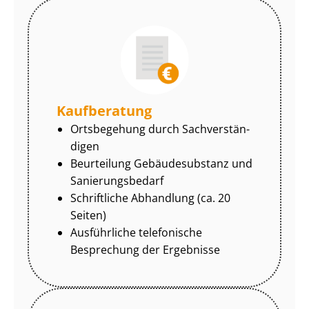
Kaufberatung
Ortsbegehung durch Sach­ver­stän­
di­gen
Beurteilung Gebäudesubstanz und
Sa­nie­rungs­be­darf
Schriftliche Abhandlung (ca. 20
Seiten)
Ausführliche telefonische
Besprechung der Ergebnisse