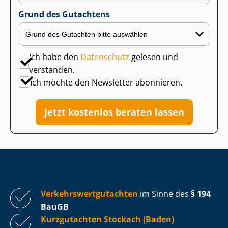
Grund des Gutachtens
Ich habe den
Datenschutz
gelesen und
verstanden.
Ich möchte den Newsletter abonnieren.
Jetzt kostenlos beraten lassen
Ver­kehrs­wert­gut­ach­ten
im Sinne des
§ 194
BauGB
Kurzgutachten Stockach (Baden)