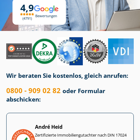
4,9
Bewertungen
4791
Wir beraten Sie kostenlos, gleich anrufen:
0800 - 909 02 82
oder Formular
abschicken:
André Heid
Zertifizierte Im­mo­bi­li­en­gut­ach­ter nach DIN 17024