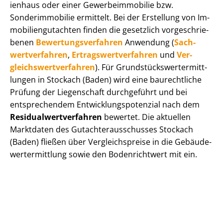
i­en­haus oder einer Ge­wer­be­im­mo­bi­lie bzw.
Sonderimmobilie ermittelt. Bei der Erstellung von Im­
mo­bi­li­en­gut­ach­ten finden die gesetzlich vor­ge­schrie­
be­nen
Be­wer­tungs­ver­fah­ren
Anwendung (
Sach­
wert­ver­fah­ren
,
Er­trags­wert­ver­fah­ren
und
Ver­
gleichs­wert­ver­fah­ren
). Für Grund­stücks­wert­ermitt­
lun­gen in Stockach (Baden) wird eine baurechtliche
Prüfung der Liegenschaft durchgeführt und bei
entsprechendem Ent­wick­lungs­po­ten­zi­al nach dem
Re­si­du­al­wert­ver­fah­ren
bewertet. Die aktuellen
Marktdaten des Gut­ach­ter­aus­schus­ses Stockach
(Baden) fließen über Ver­gleichs­prei­se in die Ge­bäu­de­
wert­ermitt­lung sowie den Bodenrichtwert mit ein.