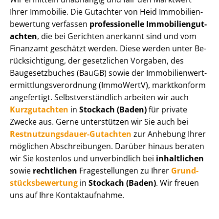
Ihrer Immobilie. Die Gutachter von Heid Im­mo­bi­li­en­
be­wer­tung verfassen
professionelle Im­mo­bi­li­en­gut­
ach­ten
, die bei Gerichten anerkannt sind und vom
Finanzamt geschätzt werden. Diese werden unter Be­
rück­sich­ti­gung, der gesetzlichen Vorgaben, des
Baugesetzbuches (BauGB) sowie der Im­mo­bi­li­en­wert­
ermitt­lungs­ver­ord­nung (ImmoWertV), marktkonform
angefertigt. Selbst­ver­ständ­lich arbeiten wir auch
Kurzgutachten
in
Stockach (Baden)
für private
Zwecke aus. Gerne unterstützen wir Sie auch bei
Rest­nut­zungs­dau­er-Gutachten
zur Anhebung Ihrer
möglichen Abschreibungen. Darüber hinaus beraten
wir Sie kostenlos und unverbindlich bei
inhaltlichen
sowie
rechtlichen
Fragestellungen zu Ihrer
Grund­
stücks­be­wer­tung
in
Stockach (Baden)
. Wir freuen
uns auf Ihre Kontaktaufnahme.