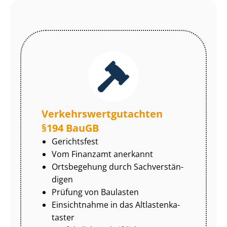
Ver­kehrs­wert­gut­ach­ten
§194 BauGB
Gerichtsfest
Vom Finanzamt anerkannt
Ortsbegehung durch Sach­ver­stän­
di­gen
Prüfung von Baulasten
Einsichtnahme in das Alt­las­ten­ka­
tas­ter