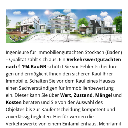
Ingenieure für Im­mo­bi­li­en­gut­ach­ten Stockach (Baden)
– Qualität zahlt sich aus. Ein
Ver­kehrs­wert­gut­ach­ten
nach § 194 BauGB
schützt Sie vor Fehl­ent­schei­dun­
gen und ermöglicht Ihnen den sicheren Kauf Ihrer
Immobilie. Schalten Sie vor dem Kauf eines Hauses
einen Sach­ver­stän­di­gen für Im­mo­bi­li­en­be­wer­tung
ein. Dieser kann Sie über
Wert, Zustand, Mängel
und
Kosten
beraten und Sie von der Auswahl des
Objektes bis zur Kauf­ent­schei­dung kompetent und
zuverlässig begleiten. Hierfür werden die
Verkehrswerte von einem Einfamilienhaus, Mehr­fa­mi­l