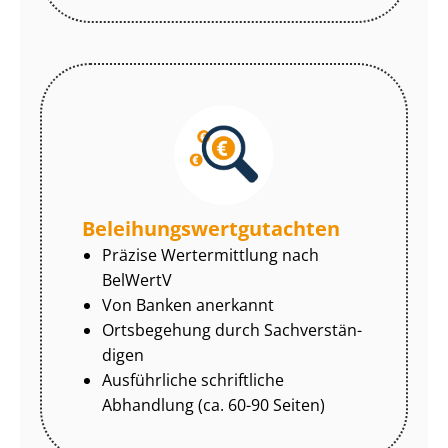
Be­lei­hungs­wert­gut­ach­ten
Präzise Wertermittlung nach
BelWertV
Von Banken anerkannt
Ortsbegehung durch Sach­ver­stän­
di­gen
Ausführliche schriftliche
Abhandlung (ca. 60-90 Seiten)