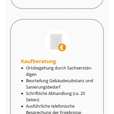
Kaufberatung
Ortsbegehung durch Sach­ver­stän­
di­gen
Beurteilung Gebäudesubstanz und
Sa­nie­rungs­be­darf
Schriftliche Abhandlung (ca. 20
Seiten)
Ausführliche telefonische
Besprechung der Ergebnisse