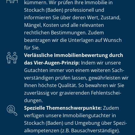
kümmern. Wir prüfen Ihre Immobilie in
Stockach (Baden) professionell und
informieren Sie über deren Wert, Zustand,
Mängel, Kosten und alle relevanten
rechtlichen Bestimmungen. Zudem
beantragen wir die Unterlagen auf Wunsch
für Sie.
Verlässliche Im­mo­bi­li­en­be­wer­tung durch
das Vier-Augen-Prinzip:
Indem wir unsere
Gutachten immer von einem weiteren Sach­
ver­stän­di­gen prüfen lassen, gewährleisten wir
Ihnen höchste Qualität. So bewahren wir Sie
zuverlässig vor gravierenden Fehl­ent­schei­
dun­gen.
Spezielle The­men­schwer­punk­te:
Zudem
verfügen unsere Im­mo­bi­li­en­gut­ach­ter in
Stockach (Baden) und Umgebung über Spe­zi­
al­kom­pe­ten­zen (z.B. Bau­sach­ver­stän­di­ge).