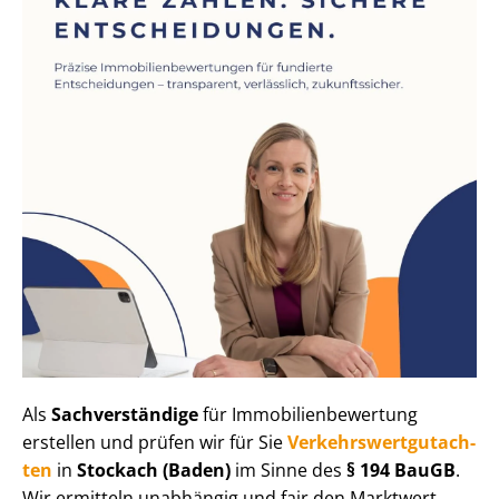
Als
Sachverständige
für Im­mo­bi­li­en­be­wer­tung
erstellen und prüfen wir für Sie
Ver­kehrs­wert­gut­ach­
ten
in
Stockach (Baden)
im Sinne des
§ 194 BauGB
.
Wir ermitteln unabhängig und fair den Marktwert