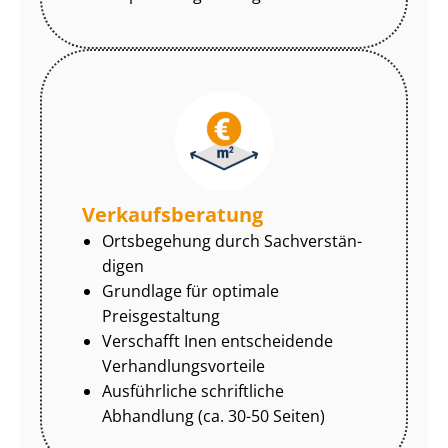
Ver­kaufs­be­ra­tung
Ortsbegehung durch Sach­ver­stän­
di­gen
Grundlage für optimale
Preisgestaltung
Verschafft Inen entscheidende
Ver­hand­lungs­vor­tei­le
Ausführliche schriftliche
Abhandlung (ca. 30-50 Seiten)