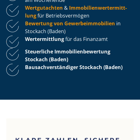
Wertgutachten
&
Im­mo­bi­li­en­wert­ermitt­
lung
für Be­triebs­ver­mö­gen
Bewertung von Ge­wer­be­im­mo­bi­li­en
in
Stockach (Baden)
Wertermittlung
für das Finanzamt
Steuerliche Im­mo­bi­li­en­be­wer­tung
Stockach (Baden)
Bau­sach­ver­stän­di­ger Stockach (Baden)