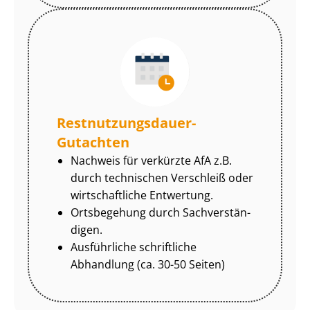
Rest­nut­zungs­dau­er-
Gutachten
Nachweis für verkürzte AfA z.B.
durch technischen Verschleiß oder
wirtschaftliche Entwertung.
Ortsbegehung durch Sach­ver­stän­
di­gen.
Ausführliche schriftliche
Abhandlung (ca. 30-50 Seiten)