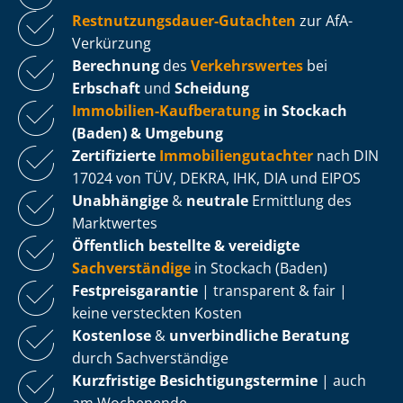
Rest­nut­zungs­dau­er-Gutachten
zur AfA-
Verkürzung
Berechnung
des
Verkehrswertes
bei
Erbschaft
und
Scheidung
Immobilien-Kaufberatung
in Stockach
(Baden) & Umgebung
Zertifizierte
Im­mo­bi­li­en­gut­ach­ter
nach DIN
17024 von TÜV, DEKRA, IHK, DIA und EIPOS
Unabhängige
&
neutrale
Ermittlung des
Marktwertes
Öffentlich bestellte & vereidigte
Sachverständige
in Stockach (Baden)
Fest­preis­ga­ran­tie
| transparent & fair |
keine versteckten Kosten
Kostenlose
&
unverbindliche Beratung
durch Sachverständige
Kurzfristige Be­sich­ti­gungs­ter­mi­ne
| auch
am Wochenende