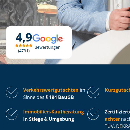
4,9
Bewertungen
4791
Ver­kehrs­wert­gut­ach­ten
im
Kurzgutach
Sinne des
§ 194 BauGB
Immobilien-Kaufberatung
Zertifiziert
in Stiege & Umgebung
ach­ter
nach
TÜV, DEKRA