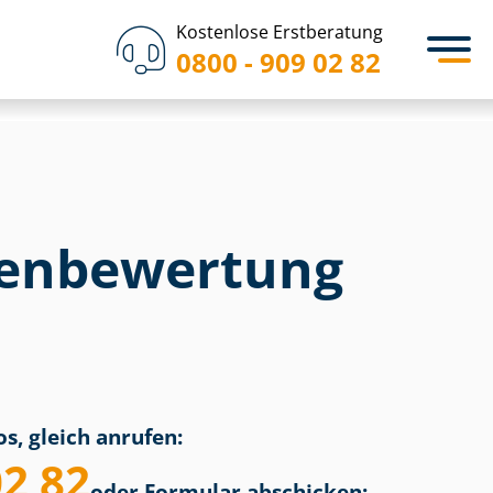
Kostenlose Erstberatung
0800 - 909 02 82
en­bewertung
s, gleich anrufen:
02 82
oder Formular abschicken: