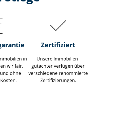
garantie
Zertifiziert
mmobilien in
Unsere Immobilien­
n wir fair,
gutachter verfügen über
 und ohne
verschiedene renommierte
 Kosten.
Zer­ti­fi­zie­run­gen.