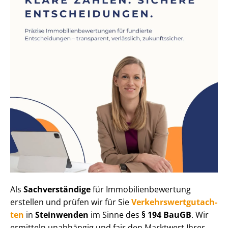
Als
Sachverständige
für Im­mo­bi­li­en­be­wer­tung
erstellen und prüfen wir für Sie
Ver­kehrs­wert­gut­ach­
ten
in
Steinwenden
im Sinne des
§ 194 BauGB
. Wir
ermitteln unabhängig und fair den Marktwert Ihrer