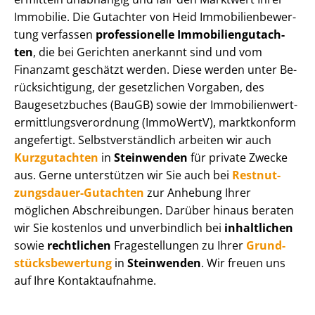
Immobilie. Die Gutachter von Heid Im­mo­bi­li­en­be­wer­
tung verfassen
professionelle Im­mo­bi­li­en­gut­ach­
ten
, die bei Gerichten anerkannt sind und vom
Finanzamt geschätzt werden. Diese werden unter Be­
rück­sich­ti­gung, der gesetzlichen Vorgaben, des
Baugesetzbuches (BauGB) sowie der Im­mo­bi­li­en­wert­
ermitt­lungs­ver­ord­nung (ImmoWertV), marktkonform
angefertigt. Selbst­ver­ständ­lich arbeiten wir auch
Kurzgutachten
in
Steinwenden
für private Zwecke
aus. Gerne unterstützen wir Sie auch bei
Rest­nut­
zungs­dau­er-Gutachten
zur Anhebung Ihrer
möglichen Abschreibungen. Darüber hinaus beraten
wir Sie kostenlos und unverbindlich bei
inhaltlichen
sowie
rechtlichen
Fragestellungen zu Ihrer
Grund­
stücks­be­wer­tung
in
Steinwenden
. Wir freuen uns
auf Ihre Kontaktaufnahme.