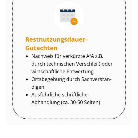
Rest­nut­zungs­dau­er-
Gutachten
Nachweis für verkürzte AfA z.B.
durch technischen Verschleiß oder
wirtschaftliche Entwertung.
Ortsbegehung durch Sach­ver­stän­
di­gen.
Ausführliche schriftliche
Abhandlung (ca. 30-50 Seiten)