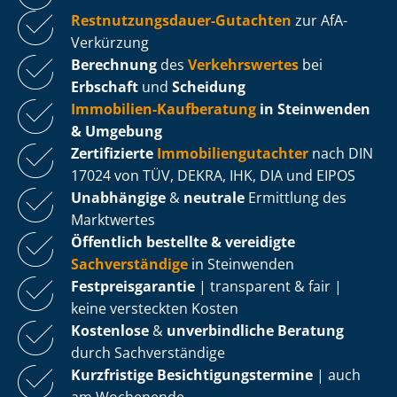
Rest­nut­zungs­dau­er-Gutachten
zur AfA-
Verkürzung
Berechnung
des
Verkehrswertes
bei
Erbschaft
und
Scheidung
Immobilien-Kaufberatung
in Steinwenden
& Umgebung
Zertifizierte
Im­mo­bi­li­en­gut­ach­ter
nach DIN
17024 von TÜV, DEKRA, IHK, DIA und EIPOS
Unabhängige
&
neutrale
Ermittlung des
Marktwertes
Öffentlich bestellte & vereidigte
Sachverständige
in Steinwenden
Fest­preis­ga­ran­tie
| transparent & fair |
keine versteckten Kosten
Kostenlose
&
unverbindliche Beratung
durch Sachverständige
Kurzfristige Be­sich­ti­gungs­ter­mi­ne
| auch
am Wochenende