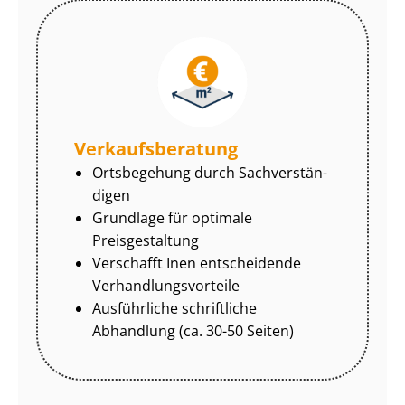
Ver­kaufs­be­ra­tung
Ortsbegehung durch Sach­ver­stän­
di­gen
Grundlage für optimale
Preisgestaltung
Verschafft Inen entscheidende
Ver­hand­lungs­vor­tei­le
Ausführliche schriftliche
Abhandlung (ca. 30-50 Seiten)