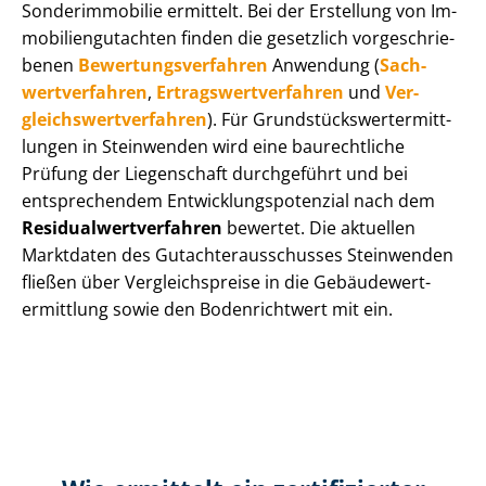
Sonderimmobilie ermittelt. Bei der Erstellung von Im­
mo­bi­li­en­gut­ach­ten finden die gesetzlich vor­ge­schrie­
be­nen
Be­wer­tungs­ver­fah­ren
Anwendung (
Sach­
wert­ver­fah­ren
,
Er­trags­wert­ver­fah­ren
und
Ver­
gleichs­wert­ver­fah­ren
). Für Grund­stücks­wert­ermitt­
lun­gen in Steinwenden wird eine baurechtliche
Prüfung der Liegenschaft durchgeführt und bei
entsprechendem Ent­wick­lungs­po­ten­zi­al nach dem
Re­si­du­al­wert­ver­fah­ren
bewertet. Die aktuellen
Marktdaten des Gut­ach­ter­aus­schus­ses Steinwenden
fließen über Ver­gleichs­prei­se in die Ge­bäu­de­wert­
ermitt­lung sowie den Bodenrichtwert mit ein.