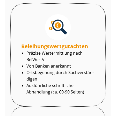
Be­lei­hungs­wert­gut­ach­ten
Präzise Wertermittlung nach
BelWertV
Von Banken anerkannt
Ortsbegehung durch Sach­ver­stän­
di­gen
Ausführliche schriftliche
Abhandlung (ca. 60-90 Seiten)