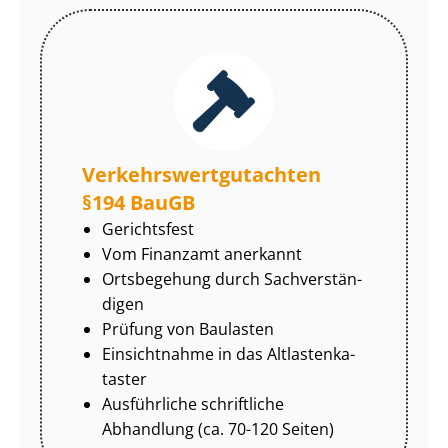
Ver­kehrs­wert­gut­ach­ten
§194 BauGB
Gerichtsfest
Vom Finanzamt anerkannt
Ortsbegehung durch Sach­ver­stän­
di­gen
Prüfung von Baulasten
Einsichtnahme in das Alt­las­ten­ka­
tas­ter
Ausführliche schriftliche
Abhandlung (ca. 70-120 Seiten)