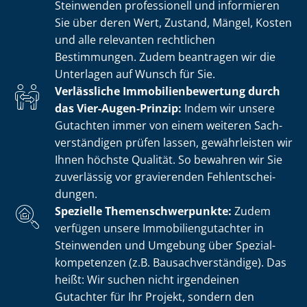
Steinwenden professionell und informieren
Sie über deren Wert, Zustand, Mängel, Kosten
und alle relevanten rechtlichen
Bestimmungen. Zudem beantragen wir die
Unterlagen auf Wunsch für Sie.
Verlässliche Im­mo­bi­li­en­be­wer­tung durch
das Vier-Augen-Prinzip:
Indem wir unsere
Gutachten immer von einem weiteren Sach­
ver­stän­di­gen prüfen lassen, gewährleisten wir
Ihnen höchste Qualität. So bewahren wir Sie
zuverlässig vor gravierenden Fehl­ent­schei­
dun­gen.
Spezielle The­men­schwer­punk­te:
Zudem
verfügen unsere Im­mo­bi­li­en­gut­ach­ter in
Steinwenden und Umgebung über Spe­zi­al­
kom­pe­ten­zen (z.B. Bau­sach­ver­stän­di­ge). Das
heißt: Wir suchen nicht irgendeinen
Gutachter für Ihr Projekt, sondern den