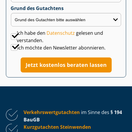
Grund des Gutachtens
Ich habe den
Datenschutz
gelesen und
verstanden.
Ich möchte den Newsletter abonnieren.
Jetzt kostenlos beraten lassen
Ver­kehrs­wert­gut­ach­ten
im Sinne des
§ 194
BauGB
Kurzgutachten Steinwenden