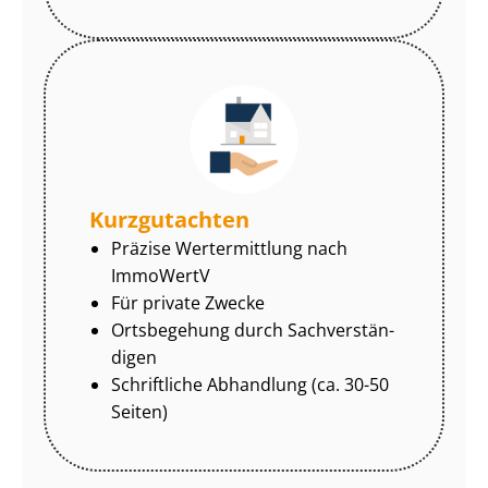
Kurzgutachten
Präzise Wertermittlung nach
ImmoWertV
Für private Zwecke
Ortsbegehung durch Sach­ver­stän­
di­gen
Schriftliche Abhandlung (ca. 30-50
Seiten)