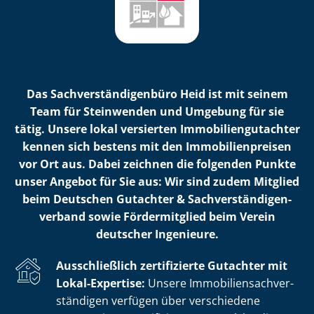
Das Sach­ver­stän­di­gen­bü­ro Heid ist mit seinem
Team für Steinwenden und Umgebung für sie
tätig. Unsere lokal versierten Im­mo­bi­li­en­gut­ach­ter
kennen sich bestens mit den Im­mo­bi­li­en­prei­sen
vor Ort aus. Dabei zeichnen die folgenden Punkte
unser Angebot für Sie aus: Wir sind zudem Mitglied
beim Deutschen Gutachter & Sach­ver­stän­di­gen­
ver­band sowie Fördermitglied beim Verein
deutscher Ingenieure.
Ausschließlich zertifizierte Gutachter mit
Lokal-Expertise:
Unsere Im­mo­bi­li­en­sach­ver­
stän­di­gen verfügen über verschiedene