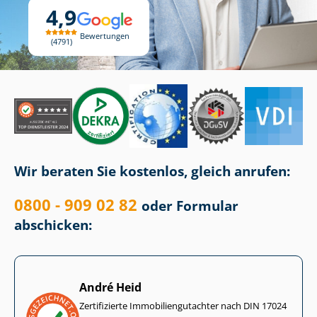
4,9
Bewertungen
4791
Wir beraten Sie kostenlos, gleich anrufen:
0800 - 909 02 82
oder Formular
abschicken:
André Heid
Zertifizierte Im­mo­bi­li­en­gut­ach­ter nach DIN 17024