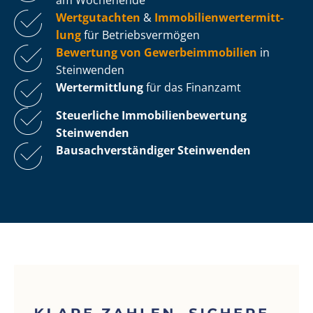
Wertgutachten
&
Im­mo­bi­li­en­wert­ermitt­
lung
für Be­triebs­ver­mö­gen
Bewertung von Ge­wer­be­im­mo­bi­li­en
in
Steinwenden
Wertermittlung
für das Finanzamt
Steuerliche Im­mo­bi­li­en­be­wer­tung
Steinwenden
Bau­sach­ver­stän­di­ger Steinwenden