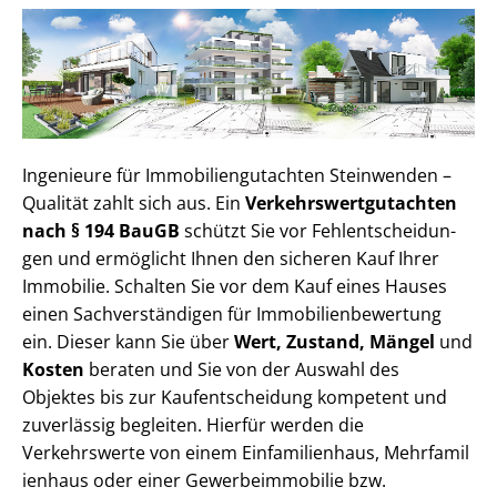
Ingenieure für Im­mo­bi­li­en­gut­ach­ten Steinwenden –
Qualität zahlt sich aus. Ein
Ver­kehrs­wert­gut­ach­ten
nach § 194 BauGB
schützt Sie vor Fehl­ent­schei­dun­
gen und ermöglicht Ihnen den sicheren Kauf Ihrer
Immobilie. Schalten Sie vor dem Kauf eines Hauses
einen Sach­ver­stän­di­gen für Im­mo­bi­li­en­be­wer­tung
ein. Dieser kann Sie über
Wert, Zustand, Mängel
und
Kosten
beraten und Sie von der Auswahl des
Objektes bis zur Kauf­ent­schei­dung kompetent und
zuverlässig begleiten. Hierfür werden die
Verkehrswerte von einem Einfamilienhaus, Mehr­fa­mi­l
i­en­haus oder einer Ge­wer­be­im­mo­bi­lie bzw.