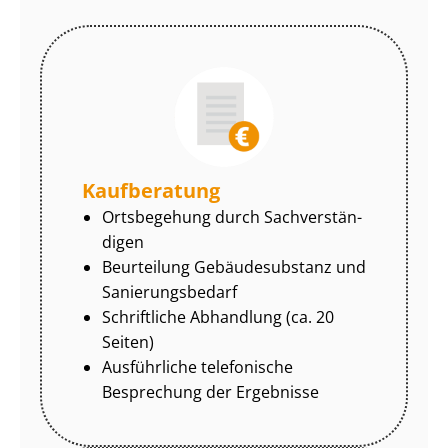
Kaufberatung
Ortsbegehung durch Sach­ver­stän­
di­gen
Beurteilung Gebäudesubstanz und
Sa­nie­rungs­be­darf
Schriftliche Abhandlung (ca. 20
Seiten)
Ausführliche telefonische
Besprechung der Ergebnisse