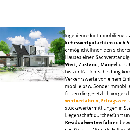
Ingenieure für Im­mo­bi­li­en­gu
kehrs­wert­gut­ach­ten nach 
ermöglicht Ihnen den sicheren
Hauses einen Sach­ver­stän­di­ge
Wert, Zustand, Mängel
und
bis zur Kauf­ent­schei­dung k
Verkehrswerte von einem Einfam
mo­bi­lie bzw. Sonderimmobilie e
finden die gesetzlich vor­ge­sc
wert­ver­fah­ren
,
Er­trags­wert­
stücks­wert­ermitt­lun­gen in 
Liegenschaft durchgeführt und
Re­si­du­al­wert­ver­fah­ren
bewer
ses Steinitz, Altmark fließen üb