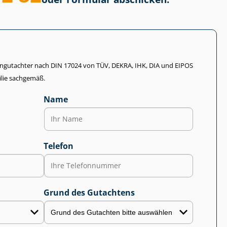
li­en­gut­ach­ter nach DIN 17024 von TÜV, DEKRA, IHK, DIA und EIPOS
lie sachgemäß.
Name
Telefon
Grund des Gutachtens