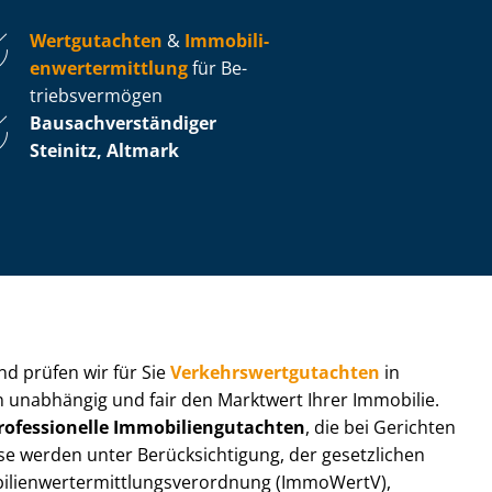
Wertgutachten
&
Im­mo­bi­li­
en­wert­ermitt­lung
für Be­
triebs­ver­mö­gen
Bau­sach­ver­stän­di­ger
Steinitz, Altmark
 und prüfen wir für Sie
Ver­kehrs­wert­gut­ach­ten
in
ln unabhängig und fair den Marktwert Ihrer Immobilie.
rofessionelle Im­mo­bi­li­en­gut­ach­ten
, die bei Gerichten
werden unter Be­rück­sich­ti­gung, der gesetzlichen
i­en­wert­ermitt­lungs­ver­ord­nung (ImmoWertV),