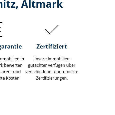
nitz, Altmark
garantie
Zertifiziert
mmobilien in
Unsere Immobilien­
ark bewerten
gutachter verfügen über
sparent und
verschiedene renommierte
kte Kosten.
Zer­ti­fi­zie­run­gen.