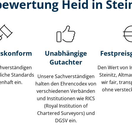
ewertung Heid in Stei
s­konform
Unabhängige
Festpreis​
Gutachter
­ver­stän­di­gen
Den Wert von I
liche Standards
Steinitz, Altm
Unsere Sach­ver­stän­di­gen
nhaft ein.
wir fair, tran
halten den Ehrencodex von
ohne verstec
verschiedenen Verbänden
und Institutionen wie RICS
(Royal Institution of
Chartered Surveyors) und
DGSV ein.