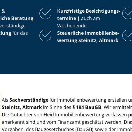
e
&
Kurzfristige Be­sich­ti­gungs­
iche Beratung
ter­mi­ne
| auch am
verständige
Wochenende
tlung
für das
Steuerliche Im­mo­bi­li­en­be­
wer­tung
Steinitz, Altmark
Als
Sachverständige
für Im­mo­bi­li­en­be­wer­tung erstellen
Steinitz, Altmark
im Sinne des
§ 194 BauGB
. Wir ermitte
Die Gutachter von Heid Im­mo­bi­li­en­be­wer­tung verfassen
p
anerkannt sind und vom Finanzamt geschätzt werden. Diese 
Vorgaben, des Baugesetzbuches (BauGB) sowie der Im­mo­bi­l