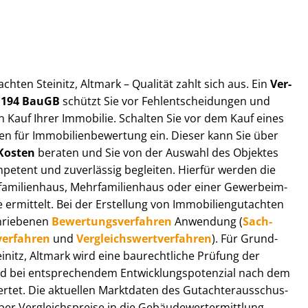
t­ach­ten Steinitz, Altmark – Qualität zahlt sich aus. Ein
Ver­
§ 194 BauGB
schützt Sie vor Fehl­ent­schei­dun­gen und
 Kauf Ihrer Immobilie. Schalten Sie vor dem Kauf eines
n für Im­mo­bi­li­en­be­wer­tung ein. Dieser kann Sie über
Kosten
beraten und Sie von der Auswahl des Objektes
ompetent und zuverlässig begleiten. Hierfür werden die
ilienhaus, Mehr­fa­mi­li­en­haus oder einer Ge­wer­be­im­
rmittelt. Bei der Erstellung von Im­mo­bi­li­en­gut­ach­ten
hrie­be­nen
Be­wer­tungs­ver­fah­ren
Anwendung (
Sach­
ver­fah­ren
und
Ver­gleichs­wert­ver­fah­ren
). Für Grund­
Steinitz, Altmark wird eine baurechtliche Prüfung der
 bei entsprechendem Ent­wick­lungs­po­ten­zi­al nach dem
tet. Die aktuellen Marktdaten des Gut­ach­ter­aus­schus­
er Ver­gleichs­prei­se in die Ge­bäu­de­wert­ermitt­lung