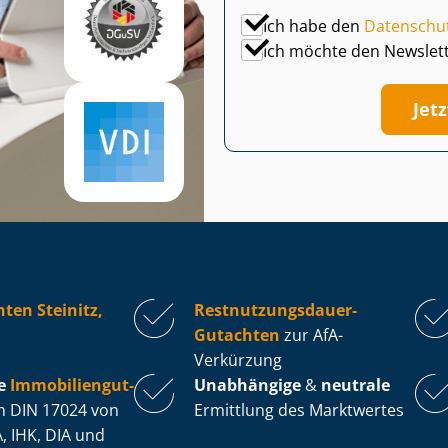
Ich habe den
Datenschu
Ich möchte den Newslet
Jet
ten Steinitz,
Rest­nut­zungs­dau­er-
Gutachten
zur AfA-
Verkürzung
e
Im­mo­bi­li­en­gut­
Unabhängige
&
neutrale
 DIN 17024 von
Ermittlung des Marktwertes
, IHK, DIA und