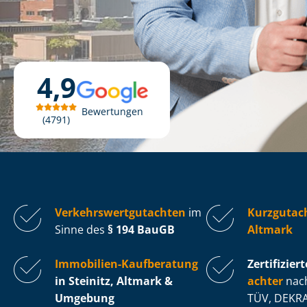
4,9
Bewertungen
4791
Ver­kehrs­wert­gut­ach­ten
im
Kurzgutach
Sinne des
§ 194 BauGB
Altmark
Immobilien-Kaufberatung
Zertifiziert
in Steinitz, Altmark &
ach­ter
nach
Umgebung
TÜV, DEKRA