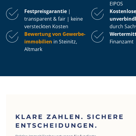
EIPOS
Fest­preis­ga­ran­tie
|
Kostenlos
transparent & fair | keine
unverbindl
versteckten Kosten
durch Sach
Bewertung von Ge­wer­be­
Wertermit
im­mo­bi­li­en
in Steinitz,
Finanzamt
Altmark