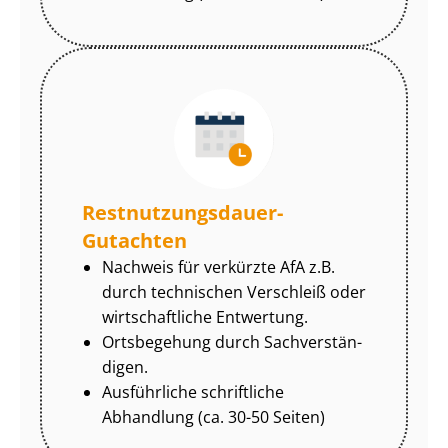
Rest­nut­zungs­dau­er-
Gutachten
Nachweis für verkürzte AfA z.B.
durch technischen Verschleiß oder
wirtschaftliche Entwertung.
Ortsbegehung durch Sach­ver­stän­
di­gen.
Ausführliche schriftliche
Abhandlung (ca. 30-50 Seiten)