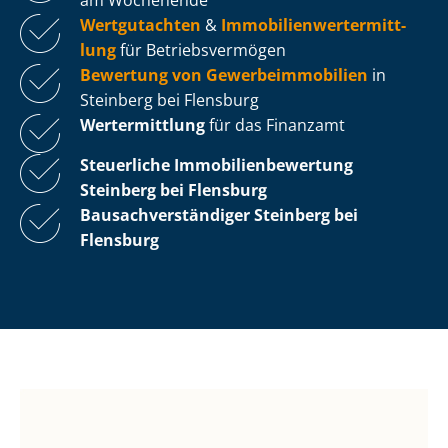
Wertgutachten
&
Im­mo­bi­li­en­wert­ermitt­
lung
für Be­triebs­ver­mö­gen
Bewertung von Ge­wer­be­im­mo­bi­li­en
in
Steinberg bei Flensburg
Wertermittlung
für das Finanzamt
Steuerliche Im­mo­bi­li­en­be­wer­tung
Steinberg bei Flensburg
Bau­sach­ver­stän­di­ger Steinberg bei
Flensburg