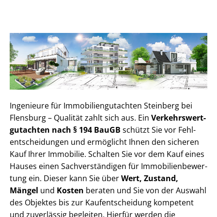
Ingenieure für Im­mo­bi­li­en­gut­ach­ten Steinberg bei
Flensburg – Qualität zahlt sich aus. Ein
Ver­kehrs­wert­
gut­ach­ten nach § 194 BauGB
schützt Sie vor Fehl­
ent­schei­dun­gen und ermöglicht Ihnen den sicheren
Kauf Ihrer Immobilie. Schalten Sie vor dem Kauf eines
Hauses einen Sach­ver­stän­di­gen für Im­mo­bi­li­en­be­wer­
tung ein. Dieser kann Sie über
Wert, Zustand,
Mängel
und
Kosten
beraten und Sie von der Auswahl
des Objektes bis zur Kauf­ent­schei­dung kompetent
und zuverlässig begleiten. Hierfür werden die