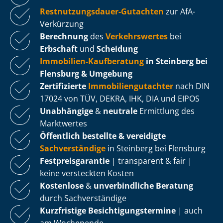
Rest­nut­zungs­dau­er-Gutachten
zur AfA-
Verkürzung
Berechnung
des
Verkehrswertes
bei
Erbschaft
und
Scheidung
Immobilien-Kaufberatung
in Steinberg bei
Flensburg & Umgebung
Zertifizierte
Im­mo­bi­li­en­gut­ach­ter
nach DIN
17024 von TÜV, DEKRA, IHK, DIA und EIPOS
Unabhängige
&
neutrale
Ermittlung des
Marktwertes
Öffentlich bestellte & vereidigte
Sachverständige
in Steinberg bei Flensburg
Fest­preis­ga­ran­tie
| transparent & fair |
keine versteckten Kosten
Kostenlose
&
unverbindliche Beratung
durch Sachverständige
Kurzfristige Be­sich­ti­gungs­ter­mi­ne
| auch
am Wochenende