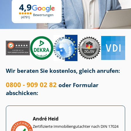
4,9
Bewertungen
4791
Wir beraten Sie kostenlos, gleich anrufen:
0800 - 909 02 82
oder Formular
abschicken:
André Heid
Zertifizierte Im­mo­bi­li­en­gut­ach­ter nach DIN 17024