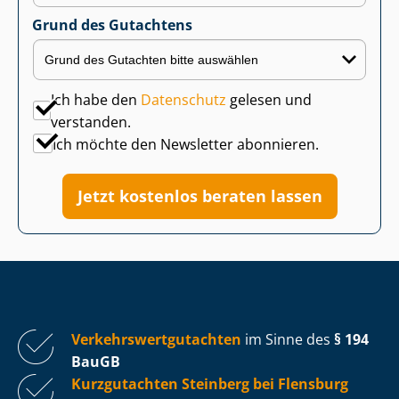
Grund des Gutachtens
Ich habe den
Datenschutz
gelesen und
verstanden.
Ich möchte den Newsletter abonnieren.
Jetzt kostenlos beraten lassen
Ver­kehrs­wert­gut­ach­ten
im Sinne des
§ 194
BauGB
Kurzgutachten Steinberg bei Flensburg