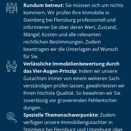
Rundum betreut:
Sie müssen sich um nichts
kümmern. Wir prüfen Ihre Immobilie in
Steinberg bei Flensburg professionell und
informieren Sie über deren Wert, Zustand,
Mängel, Kosten und alle relevanten
rechtlichen Bestimmungen. Zudem
beantragen wir die Unterlagen auf Wunsch
für Sie.
Verlässliche Im­mo­bi­li­en­be­wer­tung durch
das Vier-Augen-Prinzip:
Indem wir unsere
Gutachten immer von einem weiteren Sach­
ver­stän­di­gen prüfen lassen, gewährleisten wir
Ihnen höchste Qualität. So bewahren wir Sie
zuverlässig vor gravierenden Fehl­ent­schei­
dun­gen.
Spezielle The­men­schwer­punk­te:
Zudem
verfügen unsere Im­mo­bi­li­en­gut­ach­ter in
Steinberg bei Flensburg und Umgebung über