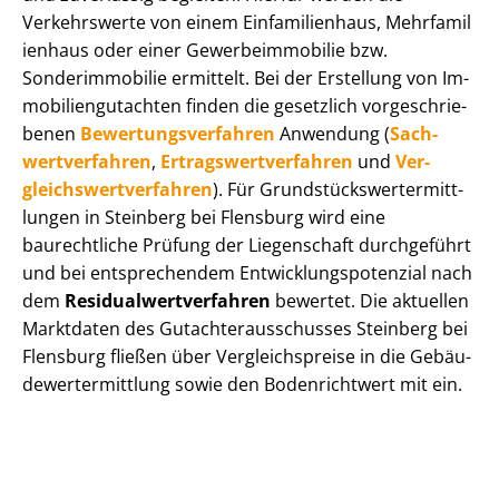
Verkehrswerte von einem Einfamilienhaus, Mehr­fa­mi­l
i­en­haus oder einer Ge­wer­be­im­mo­bi­lie bzw.
Sonderimmobilie ermittelt. Bei der Erstellung von Im­
mo­bi­li­en­gut­ach­ten finden die gesetzlich vor­ge­schrie­
be­nen
Be­wer­tungs­ver­fah­ren
Anwendung (
Sach­
wert­ver­fah­ren
,
Er­trags­wert­ver­fah­ren
und
Ver­
gleichs­wert­ver­fah­ren
). Für Grund­stücks­wert­ermitt­
lun­gen in Steinberg bei Flensburg wird eine
baurechtliche Prüfung der Liegenschaft durchgeführt
und bei entsprechendem Ent­wick­lungs­po­ten­zi­al nach
dem
Re­si­du­al­wert­ver­fah­ren
bewertet. Die aktuellen
Marktdaten des Gut­ach­ter­aus­schus­ses Steinberg bei
Flensburg fließen über Ver­gleichs­prei­se in die Ge­bäu­
de­wert­ermitt­lung sowie den Bodenrichtwert mit ein.