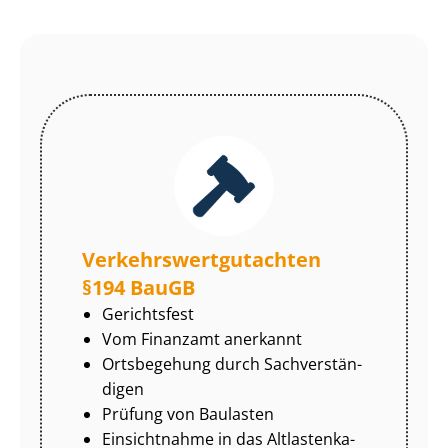
Ver­kehrs­wert­gut­ach­ten
§194 BauGB
Gerichtsfest
Vom Finanzamt anerkannt
Ortsbegehung durch Sach­ver­stän­
di­gen
Prüfung von Baulasten
Einsichtnahme in das Alt­las­ten­ka­