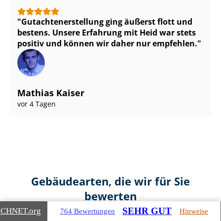
Gut­ach­ten­er­stel­lung ging äußerst flott und
bestens. Unsere Erfahrung mit Heid war stets
positiv und können wir daher nur empfehlen.
Mathias Kaiser
vor 4 Tagen
Gebäudearten, die wir für Sie
bewerten
SEHR GUT
ICHNET
.org
764 Bewertungen
Hinweise