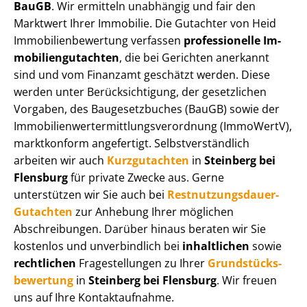
BauGB
. Wir ermitteln unabhängig und fair den
Marktwert Ihrer Immobilie. Die Gutachter von Heid
Im­mo­bi­li­en­be­wer­tung verfassen
professionelle Im­
mo­bi­li­en­gut­ach­ten
, die bei Gerichten anerkannt
sind und vom Finanzamt geschätzt werden. Diese
werden unter Be­rück­sich­ti­gung, der gesetzlichen
Vorgaben, des Baugesetzbuches (BauGB) sowie der
Im­mo­bi­li­en­wert­ermitt­lungs­ver­ord­nung (ImmoWertV),
marktkonform angefertigt. Selbst­ver­ständ­lich
arbeiten wir auch
Kurzgutachten
in
Steinberg bei
Flensburg
für private Zwecke aus. Gerne
unterstützen wir Sie auch bei
Rest­nut­zungs­dau­er-
Gutachten
zur Anhebung Ihrer möglichen
Abschreibungen. Darüber hinaus beraten wir Sie
kostenlos und unverbindlich bei
inhaltlichen
sowie
rechtlichen
Fragestellungen zu Ihrer
Grund­stücks­
be­wer­tung
in
Steinberg bei Flensburg
. Wir freuen
uns auf Ihre Kontaktaufnahme.