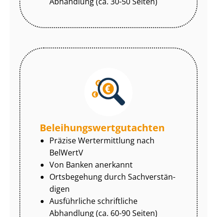
Abhandlung (ca. 30-50 Seiten)
Be­lei­hungs­wert­gut­ach­ten
Präzise Wertermittlung nach
BelWertV
Von Banken anerkannt
Ortsbegehung durch Sach­ver­stän­
di­gen
Ausführliche schriftliche
Abhandlung (ca. 60-90 Seiten)