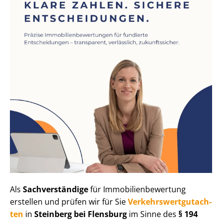
Als
Sachverständige
für Im­mo­bi­li­en­be­wer­tung
erstellen und prüfen wir für Sie
Ver­kehrs­wert­gut­ach­
ten
in
Steinberg bei Flensburg
im Sinne des
§ 194