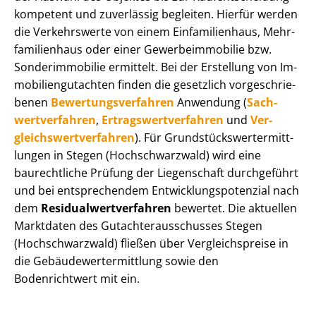
kompetent und zuverlässig begleiten. Hierfür werden
die Verkehrswerte von einem Einfamilienhaus, Mehr­
fa­mi­li­en­haus oder einer Ge­wer­be­im­mo­bi­lie bzw.
Sonderimmobilie ermittelt. Bei der Erstellung von Im­
mo­bi­li­en­gut­ach­ten finden die gesetzlich vor­ge­schrie­
be­nen
Be­wer­tungs­ver­fah­ren
Anwendung (
Sach­
wert­ver­fah­ren
,
Er­trags­wert­ver­fah­ren
und
Ver­
gleichs­wert­ver­fah­ren
). Für Grund­stücks­wert­ermitt­
lun­gen in Stegen (Hochschwarzwald) wird eine
baurechtliche Prüfung der Liegenschaft durchgeführt
und bei entsprechendem Ent­wick­lungs­po­ten­zi­al nach
dem
Re­si­du­al­wert­ver­fah­ren
bewertet. Die aktuellen
Marktdaten des Gut­ach­ter­aus­schus­ses Stegen
(Hochschwarzwald) fließen über Ver­gleichs­prei­se in
die Ge­bäu­de­wert­ermitt­lung sowie den
Bodenrichtwert mit ein.