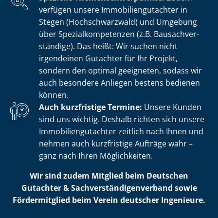
verfügen unsere Im­mo­bi­li­en­gut­ach­ter in
Stegen (Hochschwarzwald) und Umgebung
über Spe­zi­al­kom­pe­ten­zen (z.B. Bau­sach­ver­
stän­di­ge). Das heißt: Wir suchen nicht
irgendeinen Gutachter für Ihr Projekt,
sondern den optimal geeigneten, sodass wir
auch besondere Anliegen bestens bedienen
können.
Auch kurzfristige Termine:
Unsere Kunden
sind uns wichtig. Deshalb richten sich unsere
Im­mo­bi­li­en­gut­ach­ter zeitlich nach Ihnen und
nehmen auch kurzfristige Aufträge wahr –
ganz nach Ihren Möglichkeiten.
Wir sind zudem Mitglied beim Deutschen
Gutachter & Sach­ver­stän­di­gen­ver­band sowie
Fördermitglied beim Verein deutscher Ingenieure.