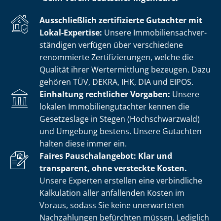
Ausschließlich zertifizierte Gutachter mit
Lokal-Expertise:
Unsere Im­mo­bi­li­en­sach­ver­
stän­di­gen verfügen über verschiedene
renommierte Zer­ti­fi­zie­run­gen, welche die
Qualität ihrer Wertermittlung bezeugen. Dazu
gehören TÜV, DEKRA, IHK, DIA und EIPOS.
Einhaltung rechtlicher Vorgaben:
Unsere
lokalen Im­mo­bi­li­en­gut­ach­ter kennen die
Gesetzeslage in Stegen (Hochschwarzwald)
und Umgebung bestens. Unsere Gutachten
halten diese immer ein.
Faires Pauschalangebot: Klar und
transparent, ohne versteckte Kosten.
Unsere Experten erstellen eine verbindliche
Kalkulation aller anfallenden Kosten im
Voraus, sodass Sie keine unerwarteten
Nachzahlungen befürchten müssen. Lediglich