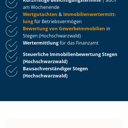
am Wochenende
Wertgutachten
&
Im­mo­bi­li­en­wert­ermitt­
lung
für Be­triebs­ver­mö­gen
Bewertung von Ge­wer­be­im­mo­bi­li­en
in
Stegen (Hochschwarzwald)
Wertermittlung
für das Finanzamt
Steuerliche Im­mo­bi­li­en­be­wer­tung
Stegen
(Hochschwarzwald)
Bau­sach­ver­stän­di­ger Stegen
(Hochschwarzwald)