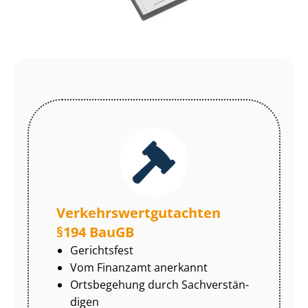
Ver­kehrs­wert­gut­ach­ten
§194 BauGB
Gerichtsfest
Vom Finanzamt anerkannt
Ortsbegehung durch Sach­ver­stän­
di­gen