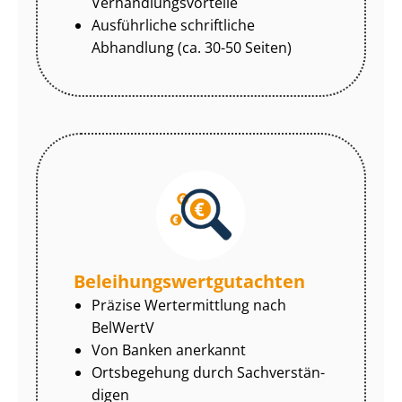
Ver­hand­lungs­vor­tei­le
Ausführliche schriftliche
Abhandlung (ca. 30-50 Seiten)
Be­lei­hungs­wert­gut­ach­ten
Präzise Wertermittlung nach
BelWertV
Von Banken anerkannt
Ortsbegehung durch Sach­ver­stän­
di­gen