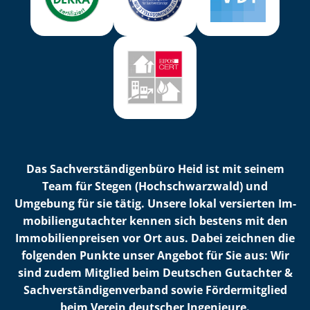
Das Sach­ver­stän­di­gen­bü­ro Heid ist mit seinem
Team für Stegen (Hochschwarzwald) und
Umgebung für sie tätig. Unsere lokal versierten Im­
mo­bi­li­en­gut­ach­ter kennen sich bestens mit den
Im­mo­bi­li­en­prei­sen vor Ort aus. Dabei zeichnen die
folgenden Punkte unser Angebot für Sie aus: Wir
sind zudem Mitglied beim Deutschen Gutachter &
Sach­ver­stän­di­gen­ver­band sowie Fördermitglied
beim Verein deutscher Ingenieure.