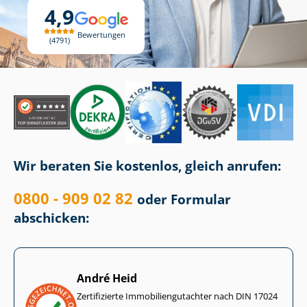
4,9
Bewertungen
4791
Wir beraten Sie kostenlos, gleich anrufen:
0800 - 909 02 82
oder Formular
abschicken:
André Heid
Zertifizierte Im­mo­bi­li­en­gut­ach­ter nach DIN 17024