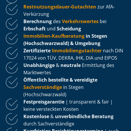
Rest­nut­zungs­dau­er-Gutachten
zur AfA-
Verkürzung
Berechnung
des
Verkehrswertes
bei
Erbschaft
und
Scheidung
Immobilien-Kaufberatung
in Stegen
(Hochschwarzwald) & Umgebung
Zertifizierte
Im­mo­bi­li­en­gut­ach­ter
nach DIN
17024 von TÜV, DEKRA, IHK, DIA und EIPOS
Unabhängige
&
neutrale
Ermittlung des
Marktwertes
Öffentlich bestellte & vereidigte
Sachverständige
in Stegen
(Hochschwarzwald)
Fest­preis­ga­ran­tie
| transparent & fair |
keine versteckten Kosten
Kostenlose
&
unverbindliche Beratung
durch Sachverständige
Kurzfristige Be­sich­ti­gungs­ter­mi­ne
| auch