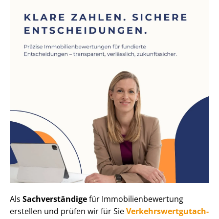
Als
Sachverständige
für Im­mo­bi­li­en­be­wer­tung
erstellen und prüfen wir für Sie
Ver­kehrs­wert­gut­ach­