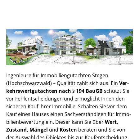
Ingenieure für Im­mo­bi­li­en­gut­ach­ten Stegen
(Hochschwarzwald) – Qualität zahlt sich aus. Ein
Ver­
kehrs­wert­gut­ach­ten nach § 194 BauGB
schützt Sie
vor Fehl­ent­schei­dun­gen und ermöglicht Ihnen den
sicheren Kauf Ihrer Immobilie. Schalten Sie vor dem
Kauf eines Hauses einen Sach­ver­stän­di­gen für Im­mo­
bi­li­en­be­wer­tung ein. Dieser kann Sie über
Wert,
Zustand, Mängel
und
Kosten
beraten und Sie von
der Auswahl des Objektes bis zur Kauf­ent­schei­dung