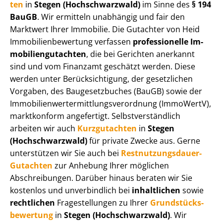
ten
in
Stegen (Hochschwarzwald)
im Sinne des
§ 194
BauGB
. Wir ermitteln unabhängig und fair den
Marktwert Ihrer Immobilie. Die Gutachter von Heid
Im­mo­bi­li­en­be­wer­tung verfassen
professionelle Im­
mo­bi­li­en­gut­ach­ten
, die bei Gerichten anerkannt
sind und vom Finanzamt geschätzt werden. Diese
werden unter Be­rück­sich­ti­gung, der gesetzlichen
Vorgaben, des Baugesetzbuches (BauGB) sowie der
Im­mo­bi­li­en­wert­ermitt­lungs­ver­ord­nung (ImmoWertV),
marktkonform angefertigt. Selbst­ver­ständ­lich
arbeiten wir auch
Kurzgutachten
in
Stegen
(Hochschwarzwald)
für private Zwecke aus. Gerne
unterstützen wir Sie auch bei
Rest­nut­zungs­dau­er-
Gutachten
zur Anhebung Ihrer möglichen
Abschreibungen. Darüber hinaus beraten wir Sie
kostenlos und unverbindlich bei
inhaltlichen
sowie
rechtlichen
Fragestellungen zu Ihrer
Grund­stücks­
be­wer­tung
in
Stegen (Hochschwarzwald)
. Wir