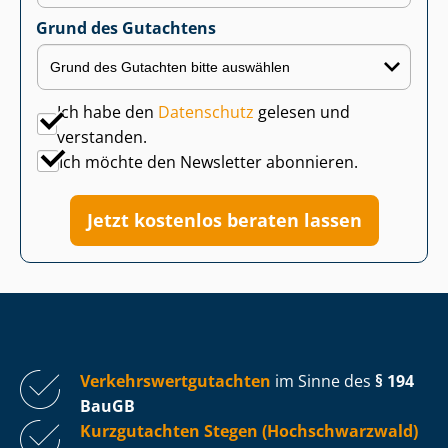
Grund des Gutachtens
Ich habe den
Datenschutz
gelesen und
verstanden.
Ich möchte den Newsletter abonnieren.
Jetzt kostenlos beraten lassen
Ver­kehrs­wert­gut­ach­ten
im Sinne des
§ 194
BauGB
Kurzgutachten Stegen (Hochschwarzwald)