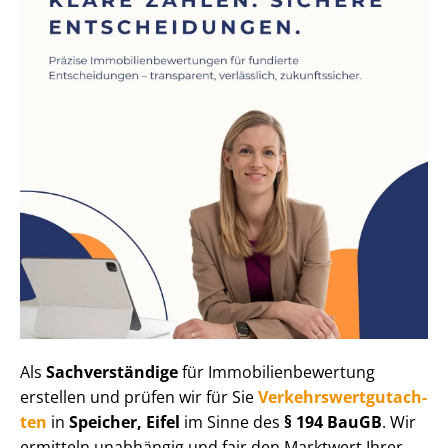
Als
Sachverständige
für Im­mo­bi­li­en­be­wer­tung
erstellen und prüfen wir für Sie
Ver­kehrs­wert­gut­ach­
ten
in
Speicher, Eifel
im Sinne des
§ 194 BauGB
. Wir
ermitteln unabhängig und fair den Marktwert Ihrer