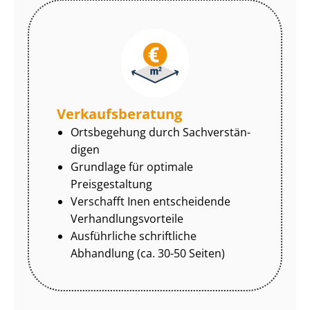
Ver­kaufs­be­ra­tung
Ortsbegehung durch Sach­ver­stän­
di­gen
Grundlage für optimale
Preisgestaltung
Verschafft Inen entscheidende
Ver­hand­lungs­vor­tei­le
Ausführliche schriftliche
Abhandlung (ca. 30-50 Seiten)