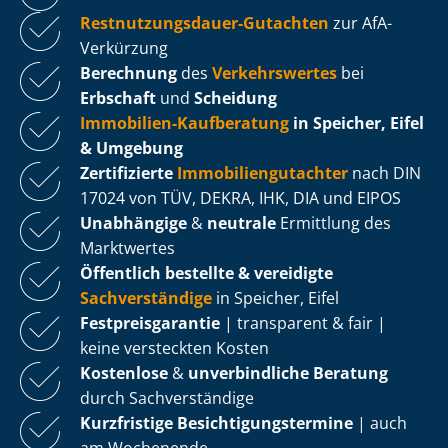
Rest­nut­zungs­dau­er-Gutachten
zur AfA-
Verkürzung
Berechnung
des
Verkehrswertes
bei
Erbschaft
und
Scheidung
Immobilien-Kaufberatung
in Speicher, Eifel
& Umgebung
Zertifizierte
Im­mo­bi­li­en­gut­ach­ter
nach DIN
17024 von TÜV, DEKRA, IHK, DIA und EIPOS
Unabhängige
&
neutrale
Ermittlung des
Marktwertes
Öffentlich bestellte & vereidigte
Sachverständige
in Speicher, Eifel
Fest­preis­ga­ran­tie
| transparent & fair |
keine versteckten Kosten
Kostenlose
&
unverbindliche Beratung
durch Sachverständige
Kurzfristige Be­sich­ti­gungs­ter­mi­ne
| auch
am Wochenende