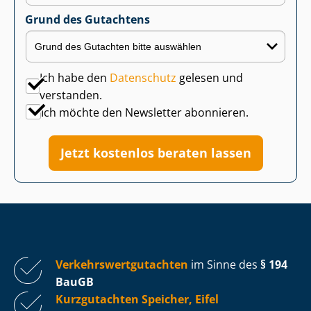
Grund des Gutachtens
Ich habe den
Datenschutz
gelesen und
verstanden.
Ich möchte den Newsletter abonnieren.
Jetzt kostenlos beraten lassen
Ver­kehrs­wert­gut­ach­ten
im Sinne des
§ 194
BauGB
Kurzgutachten Speicher, Eifel