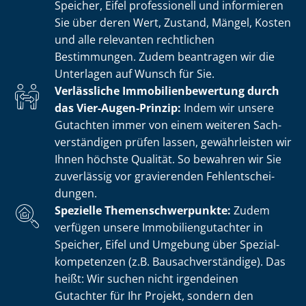
Speicher, Eifel professionell und informieren
Sie über deren Wert, Zustand, Mängel, Kosten
und alle relevanten rechtlichen
Bestimmungen. Zudem beantragen wir die
Unterlagen auf Wunsch für Sie.
Verlässliche Im­mo­bi­li­en­be­wer­tung durch
das Vier-Augen-Prinzip:
Indem wir unsere
Gutachten immer von einem weiteren Sach­
ver­stän­di­gen prüfen lassen, gewährleisten wir
Ihnen höchste Qualität. So bewahren wir Sie
zuverlässig vor gravierenden Fehl­ent­schei­
dun­gen.
Spezielle The­men­schwer­punk­te:
Zudem
verfügen unsere Im­mo­bi­li­en­gut­ach­ter in
Speicher, Eifel und Umgebung über Spe­zi­al­
kom­pe­ten­zen (z.B. Bau­sach­ver­stän­di­ge). Das
heißt: Wir suchen nicht irgendeinen
Gutachter für Ihr Projekt, sondern den