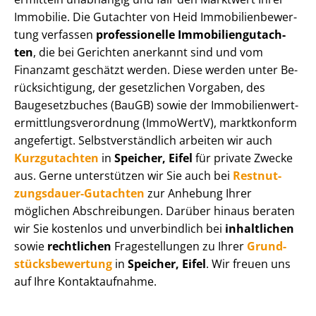
Immobilie. Die Gutachter von Heid Im­mo­bi­li­en­be­wer­
tung verfassen
professionelle Im­mo­bi­li­en­gut­ach­
ten
, die bei Gerichten anerkannt sind und vom
Finanzamt geschätzt werden. Diese werden unter Be­
rück­sich­ti­gung, der gesetzlichen Vorgaben, des
Baugesetzbuches (BauGB) sowie der Im­mo­bi­li­en­wert­
ermitt­lungs­ver­ord­nung (ImmoWertV), marktkonform
angefertigt. Selbst­ver­ständ­lich arbeiten wir auch
Kurzgutachten
in
Speicher, Eifel
für private Zwecke
aus. Gerne unterstützen wir Sie auch bei
Rest­nut­
zungs­dau­er-Gutachten
zur Anhebung Ihrer
möglichen Abschreibungen. Darüber hinaus beraten
wir Sie kostenlos und unverbindlich bei
inhaltlichen
sowie
rechtlichen
Fragestellungen zu Ihrer
Grund­
stücks­be­wer­tung
in
Speicher, Eifel
. Wir freuen uns
auf Ihre Kontaktaufnahme.