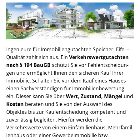
Ingenieure für Im­mo­bi­li­en­gut­ach­ten Speicher, Eifel –
Qualität zahlt sich aus. Ein
Ver­kehrs­wert­gut­ach­ten
nach § 194 BauGB
schützt Sie vor Fehl­ent­schei­dun­
gen und ermöglicht Ihnen den sicheren Kauf Ihrer
Immobilie. Schalten Sie vor dem Kauf eines Hauses
einen Sach­ver­stän­di­gen für Im­mo­bi­li­en­be­wer­tung
ein. Dieser kann Sie über
Wert, Zustand, Mängel
und
Kosten
beraten und Sie von der Auswahl des
Objektes bis zur Kauf­ent­schei­dung kompetent und
zuverlässig begleiten. Hierfür werden die
Verkehrswerte von einem Einfamilienhaus, Mehr­fa­mi­l
i­en­haus oder einer Ge­wer­be­im­mo­bi­lie bzw.