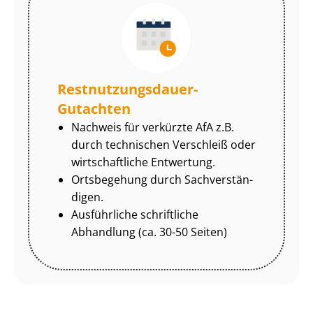
Rest­nut­zungs­dau­er-
Gutachten
Nachweis für verkürzte AfA z.B.
durch technischen Verschleiß oder
wirtschaftliche Entwertung.
Ortsbegehung durch Sach­ver­stän­
di­gen.
Ausführliche schriftliche
Abhandlung (ca. 30-50 Seiten)