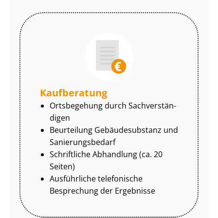
Kaufberatung
Ortsbegehung durch Sach­ver­stän­
di­gen
Beurteilung Gebäudesubstanz und
Sa­nie­rungs­be­darf
Schriftliche Abhandlung (ca. 20
Seiten)
Ausführliche telefonische
Besprechung der Ergebnisse