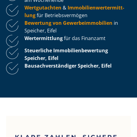
Wertgutachten
&
Im­mo­bi­li­en­wert­ermitt­
lung
für Be­triebs­ver­mö­gen
Bewertung von Ge­wer­be­im­mo­bi­li­en
in
Speicher, Eifel
Wertermittlung
für das Finanzamt
Steuerliche Im­mo­bi­li­en­be­wer­tung
Speicher, Eifel
Bau­sach­ver­stän­di­ger Speicher, Eifel