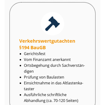
Ver­kehrs­wert­gut­ach­ten
§194 BauGB
Gerichtsfest
Vom Finanzamt anerkannt
Ortsbegehung durch Sach­ver­stän­
di­gen
Prüfung von Baulasten
Einsichtnahme in das Alt­las­ten­ka­
tas­ter
Ausführliche schriftliche
Abhandlung (ca. 70-120 Seiten)