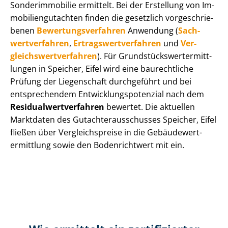
Sonderimmobilie ermittelt. Bei der Erstellung von Im­
mo­bi­li­en­gut­ach­ten finden die gesetzlich vor­ge­schrie­
be­nen
Be­wer­tungs­ver­fah­ren
Anwendung (
Sach­
wert­ver­fah­ren
,
Er­trags­wert­ver­fah­ren
und
Ver­
gleichs­wert­ver­fah­ren
). Für Grund­stücks­wert­ermitt­
lun­gen in Speicher, Eifel wird eine baurechtliche
Prüfung der Liegenschaft durchgeführt und bei
entsprechendem Ent­wick­lungs­po­ten­zi­al nach dem
Re­si­du­al­wert­ver­fah­ren
bewertet. Die aktuellen
Marktdaten des Gut­ach­ter­aus­schus­ses Speicher, Eifel
fließen über Ver­gleichs­prei­se in die Ge­bäu­de­wert­
ermitt­lung sowie den Bodenrichtwert mit ein.