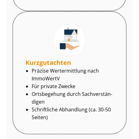
Kurzgutachten
Präzise Wertermittlung nach
ImmoWertV
Für private Zwecke
Ortsbegehung durch Sach­ver­stän­
di­gen
Schriftliche Abhandlung (ca. 30-50
Seiten)