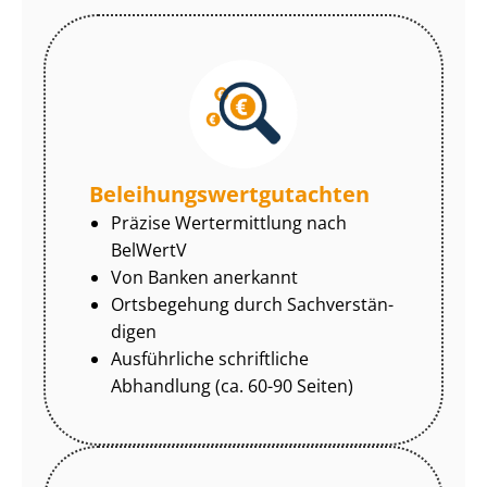
Be­lei­hungs­wert­gut­ach­ten
Präzise Wertermittlung nach
BelWertV
Von Banken anerkannt
Ortsbegehung durch Sach­ver­stän­
di­gen
Ausführliche schriftliche
Abhandlung (ca. 60-90 Seiten)