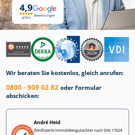
4,9
Bewertungen
4791
Wir beraten Sie kostenlos, gleich anrufen:
0800 - 909 02 82
oder Formular
abschicken:
André Heid
Zertifizierte Im­mo­bi­li­en­gut­ach­ter nach DIN 17024