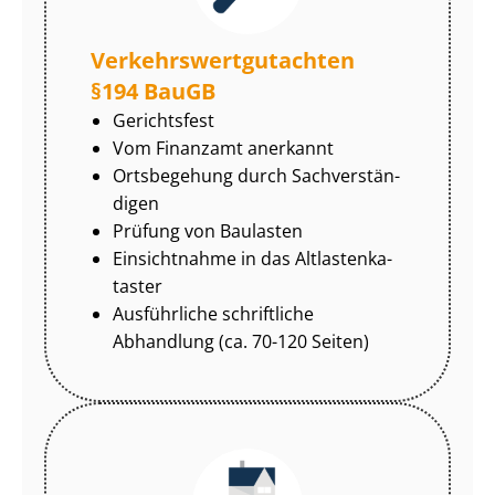
Ver­kehrs­wert­gut­ach­ten
§194 BauGB
Gerichtsfest
Vom Finanzamt anerkannt
Ortsbegehung durch Sach­ver­stän­
di­gen
Prüfung von Baulasten
Einsichtnahme in das Alt­las­ten­ka­
tas­ter
Ausführliche schriftliche
Abhandlung (ca. 70-120 Seiten)