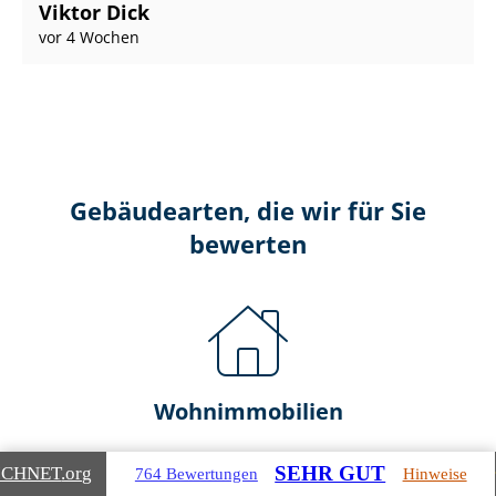
Viktor Dick
vor 4 Wochen
Gebäudearten, die wir für Sie
bewerten
Wohnimmobilien
Ein- und Zwei­fa­mi­li­en­häu­ser
SEHR GUT
ICHNET
.org
764 Bewertungen
Hinweise
Doppel- & Reihenhäuser