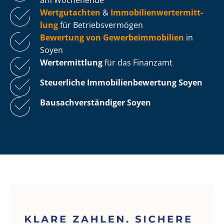
Wertgutachten
&
Im­mo­bi­li­en­wert­ermitt­
lung
für Be­triebs­ver­mö­gen
Bewertung von Ge­wer­be­im­mo­bi­li­en
in
Soyen
Wertermittlung
für das Finanzamt
Steuerliche Im­mo­bi­li­en­be­wer­tung
Soyen
Bau­sach­ver­stän­di­ger Soyen