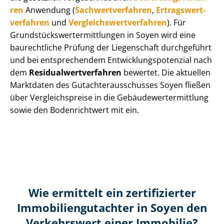
ren
Anwendung (
Sach­wert­ver­fah­ren
,
Er­trags­wert­
ver­fah­ren
und
Ver­gleichs­wert­ver­fah­ren
). Für
Grund­stücks­wert­ermitt­lun­gen in Soyen wird eine
baurechtliche Prüfung der Liegenschaft durchgeführt
und bei entsprechendem Ent­wick­lungs­po­ten­zi­al nach
dem
Re­si­du­al­wert­ver­fah­ren
bewertet. Die aktuellen
Marktdaten des Gut­ach­ter­aus­schus­ses Soyen fließen
über Ver­gleichs­prei­se in die Ge­bäu­de­wert­ermitt­lung
sowie den Bodenrichtwert mit ein.
Wie ermittelt ein zertifizierter
Immobilien­gutachter in Soyen den
Verkehrswert einer Immobilie?