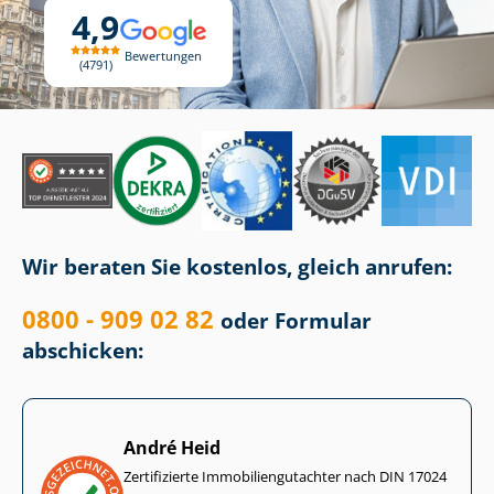
4,9
Bewertungen
4791
Wir beraten Sie kostenlos, gleich anrufen:
0800 - 909 02 82
oder Formular
abschicken:
André Heid
Zertifizierte Im­mo­bi­li­en­gut­ach­ter nach DIN 17024