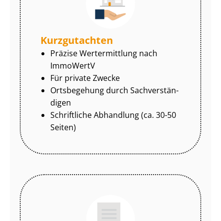
Kurzgutachten
Präzise Wertermittlung nach
ImmoWertV
Für private Zwecke
Ortsbegehung durch Sach­ver­stän­
di­gen
Schriftliche Abhandlung (ca. 30-50
Seiten)