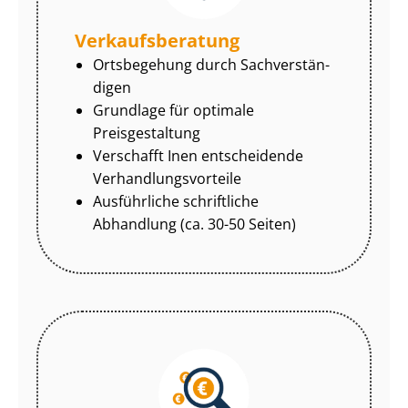
Ver­kaufs­be­ra­tung
Ortsbegehung durch Sach­ver­stän­
di­gen
Grundlage für optimale
Preisgestaltung
Verschafft Inen entscheidende
Ver­hand­lungs­vor­tei­le
Ausführliche schriftliche
Abhandlung (ca. 30-50 Seiten)