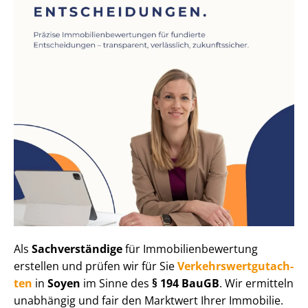
Als
Sachverständige
für Im­mo­bi­li­en­be­wer­tung
erstellen und prüfen wir für Sie
Ver­kehrs­wert­gut­ach­
ten
in
Soyen
im Sinne des
§ 194 BauGB
. Wir ermitteln
unabhängig und fair den Marktwert Ihrer Immobilie.