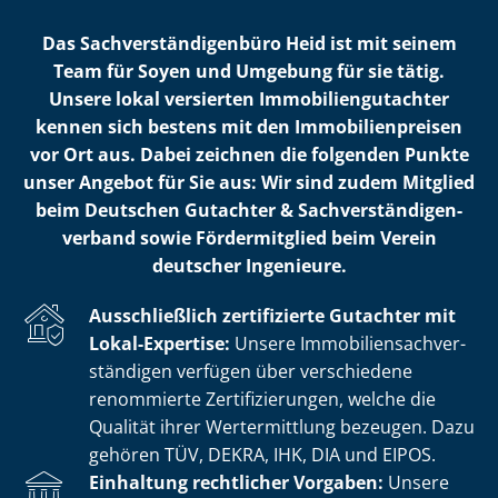
Das Sach­ver­stän­di­gen­bü­ro Heid ist mit seinem
Team für Soyen und Umgebung für sie tätig.
Unsere lokal versierten Im­mo­bi­li­en­gut­ach­ter
kennen sich bestens mit den Im­mo­bi­li­en­prei­sen
vor Ort aus. Dabei zeichnen die folgenden Punkte
unser Angebot für Sie aus: Wir sind zudem Mitglied
beim Deutschen Gutachter & Sach­ver­stän­di­gen­
ver­band sowie Fördermitglied beim Verein
deutscher Ingenieure.
Ausschließlich zertifizierte Gutachter mit
Lokal-Expertise:
Unsere Im­mo­bi­li­en­sach­ver­
stän­di­gen verfügen über verschiedene
renommierte Zer­ti­fi­zie­run­gen, welche die
Qualität ihrer Wertermittlung bezeugen. Dazu
gehören TÜV, DEKRA, IHK, DIA und EIPOS.
Einhaltung rechtlicher Vorgaben:
Unsere