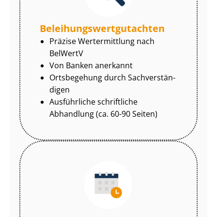
Be­lei­hungs­wert­gut­ach­ten
Präzise Wertermittlung nach
BelWertV
Von Banken anerkannt
Ortsbegehung durch Sach­ver­stän­
di­gen
Ausführliche schriftliche
Abhandlung (ca. 60-90 Seiten)