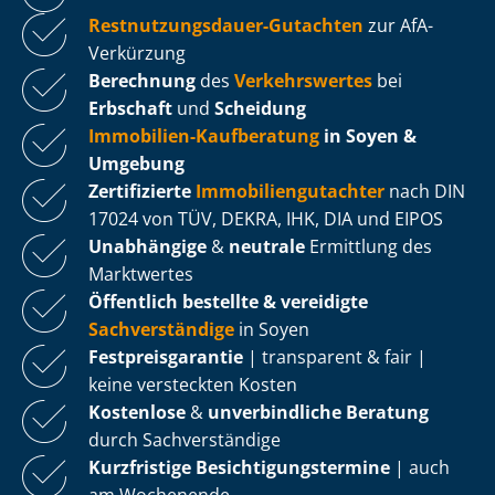
Rest­nut­zungs­dau­er-Gutachten
zur AfA-
Verkürzung
Berechnung
des
Verkehrswertes
bei
Erbschaft
und
Scheidung
Immobilien-Kaufberatung
in Soyen &
Umgebung
Zertifizierte
Im­mo­bi­li­en­gut­ach­ter
nach DIN
17024 von TÜV, DEKRA, IHK, DIA und EIPOS
Unabhängige
&
neutrale
Ermittlung des
Marktwertes
Öffentlich bestellte & vereidigte
Sachverständige
in Soyen
Fest­preis­ga­ran­tie
| transparent & fair |
keine versteckten Kosten
Kostenlose
&
unverbindliche Beratung
durch Sachverständige
Kurzfristige Be­sich­ti­gungs­ter­mi­ne
| auch
am Wochenende