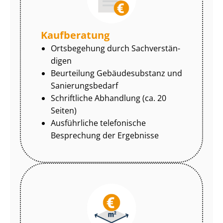
Kaufberatung
Ortsbegehung durch Sach­ver­stän­
di­gen
Beurteilung Gebäudesubstanz und
Sa­nie­rungs­be­darf
Schriftliche Abhandlung (ca. 20
Seiten)
Ausführliche telefonische
Besprechung der Ergebnisse