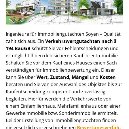
Ingenieure für Im­mo­bi­li­en­gut­ach­ten Soyen – Qualität
zahlt sich aus. Ein
Ver­kehrs­wert­gut­ach­ten nach §
194 BauGB
schützt Sie vor Fehl­ent­schei­dun­gen und
ermöglicht Ihnen den sicheren Kauf Ihrer Immobilie.
Schalten Sie vor dem Kauf eines Hauses einen Sach­
ver­stän­di­gen für Im­mo­bi­li­en­be­wer­tung ein. Dieser
kann Sie über
Wert, Zustand, Mängel
und
Kosten
beraten und Sie von der Auswahl des Objektes bis zur
Kauf­ent­schei­dung kompetent und zuverlässig
begleiten. Hierfür werden die Verkehrswerte von
einem Einfamilienhaus, Mehr­fa­mi­li­en­haus oder einer
Ge­wer­be­im­mo­bi­lie bzw. Sonderimmobilie ermittelt.
Bei der Erstellung von Im­mo­bi­li­en­gut­ach­ten finden
die gesetzlich vor­ge­schrie­be­nen
Be­wer­tungs­ver­fah­