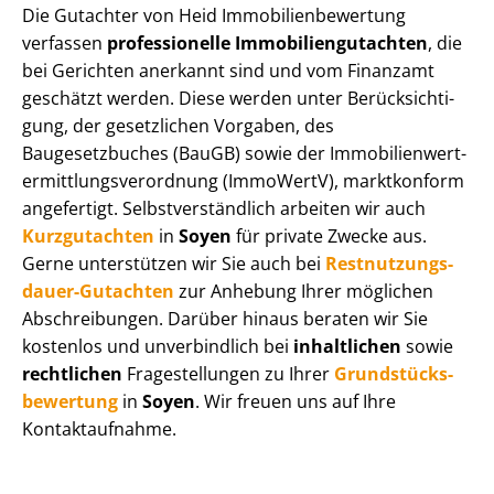
Die Gutachter von Heid Im­mo­bi­li­en­be­wer­tung
verfassen
professionelle Im­mo­bi­li­en­gut­ach­ten
, die
bei Gerichten anerkannt sind und vom Finanzamt
geschätzt werden. Diese werden unter Be­rück­sich­ti­
gung, der gesetzlichen Vorgaben, des
Baugesetzbuches (BauGB) sowie der Im­mo­bi­li­en­wert­
ermitt­lungs­ver­ord­nung (ImmoWertV), marktkonform
angefertigt. Selbst­ver­ständ­lich arbeiten wir auch
Kurzgutachten
in
Soyen
für private Zwecke aus.
Gerne unterstützen wir Sie auch bei
Rest­nut­zungs­
dau­er-Gutachten
zur Anhebung Ihrer möglichen
Abschreibungen. Darüber hinaus beraten wir Sie
kostenlos und unverbindlich bei
inhaltlichen
sowie
rechtlichen
Fragestellungen zu Ihrer
Grund­stücks­
be­wer­tung
in
Soyen
. Wir freuen uns auf Ihre
Kontaktaufnahme.