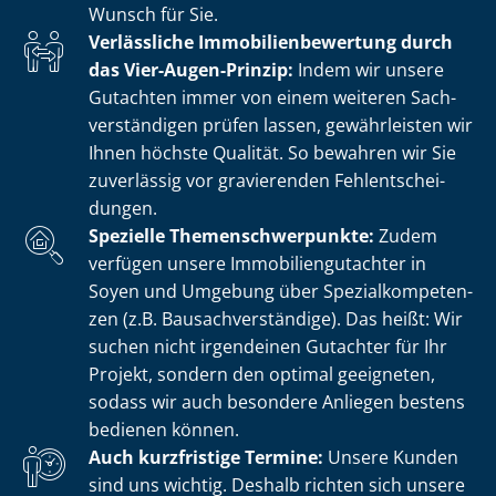
Wunsch für Sie.
Verlässliche Im­mo­bi­li­en­be­wer­tung durch
das Vier-Augen-Prinzip:
Indem wir unsere
Gutachten immer von einem weiteren Sach­
ver­stän­di­gen prüfen lassen, gewährleisten wir
Ihnen höchste Qualität. So bewahren wir Sie
zuverlässig vor gravierenden Fehl­ent­schei­
dun­gen.
Spezielle The­men­schwer­punk­te:
Zudem
verfügen unsere Im­mo­bi­li­en­gut­ach­ter in
Soyen und Umgebung über Spe­zi­al­kom­pe­ten­
zen (z.B. Bau­sach­ver­stän­di­ge). Das heißt: Wir
suchen nicht irgendeinen Gutachter für Ihr
Projekt, sondern den optimal geeigneten,
sodass wir auch besondere Anliegen bestens
bedienen können.
Auch kurzfristige Termine:
Unsere Kunden
sind uns wichtig. Deshalb richten sich unsere