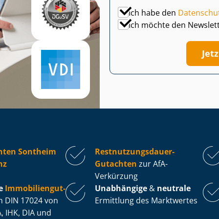
Ich habe den
Datenschu
Ich möchte den Newslet
Jet
hten Sontheim
Rest­nut­zungs­dau­er-
nz
Gutachten
zur AfA-
Verkürzung
e
Im­mo­bi­li­en­gut­
Unabhängige
&
neutrale
 DIN 17024 von
Ermittlung des Marktwertes
, IHK, DIA und