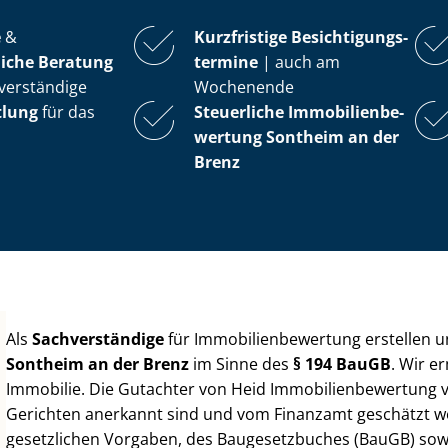
e
&
Kurzfristige Be­sich­ti­gungs­
iche Beratung
ter­mi­ne
| auch am
verständige
Wochenende
tlung
für das
Steuerliche Im­mo­bi­li­en­be­
wer­tung
Sontheim an der
Brenz
Als
Sachverständige
für Im­mo­bi­li­en­be­wer­tung erstellen
Sontheim an der Brenz
im Sinne des
§ 194 BauGB
. Wir e
Immobilie. Die Gutachter von Heid Im­mo­bi­li­en­be­wer­tung
Gerichten anerkannt sind und vom Finanzamt geschätzt werd
gesetzlichen Vorgaben, des Baugesetzbuches (BauGB) sowie de