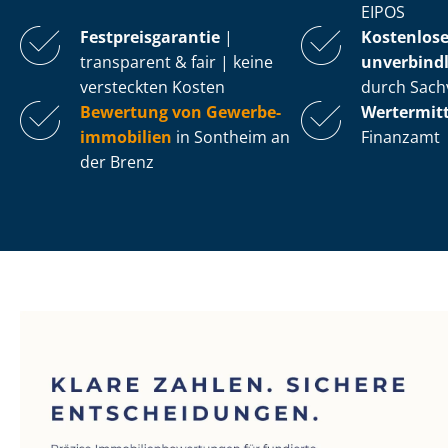
EIPOS
Fest­preis­ga­ran­tie
|
Kostenlos
transparent & fair | keine
unverbindl
versteckten Kosten
durch Sach
Bewertung von Ge­wer­be­
Wertermit
im­mo­bi­li­en
in Sontheim an
Finanzamt
der Brenz