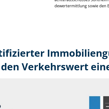
de­wert­ermitt­lung sowie den 
tifizierter Immobilien
 den Verkehrswert ein