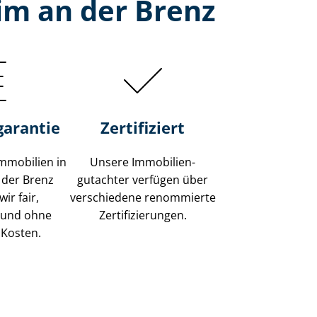
im an der Brenz
garantie
Zertifiziert
mmobilien in
Unsere Immobilien­
 der Brenz
gutachter verfügen über
ir fair,
verschiedene renommierte
 und ohne
Zer­ti­fi­zie­run­gen.
 Kosten.