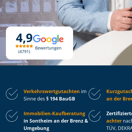
4,9
Bewertungen
4791
Ver­kehrs­wert­gut­ach­ten
im
Kurzgutac
Sinne des
§ 194 BauGB
an der Bre
Immobilien-Kaufberatung
Zertifiziert
in Sontheim an der Brenz &
ach­ter
nach
Umgebung
TÜV, DEKRA