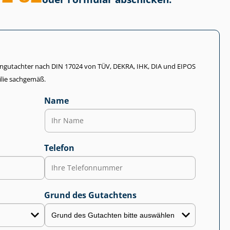
li­en­gut­ach­ter nach DIN 17024 von TÜV, DEKRA, IHK, DIA und EIPOS
lie sachgemäß.
Name
Telefon
Grund des Gutachtens