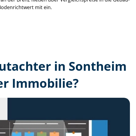
Bodenrichtwert mit ein.
­gutachter in Sontheim
er Immobilie?