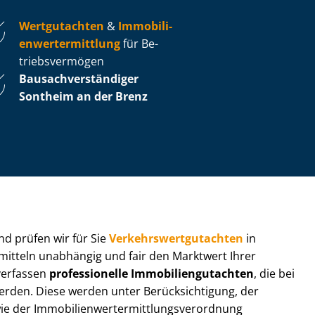
Wertgutachten
&
Im­mo­bi­li­
en­wert­ermitt­lung
für Be­
triebs­ver­mö­gen
Bau­sach­ver­stän­di­ger
Sontheim an der Brenz
 und prüfen wir für Sie
Ver­kehrs­wert­gut­ach­ten
in
rmitteln unabhängig und fair den Marktwert Ihrer
 verfassen
professionelle Im­mo­bi­li­en­gut­ach­ten
, die bei
en. Diese werden unter Be­rück­sich­ti­gung, der
r Im­mo­bi­li­en­wert­ermitt­lungs­ver­ord­nung