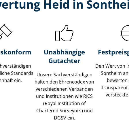
ertung Heid in Sonthe
s­konform
Unabhängige
Festpreis​
Gutachter
­ver­stän­di­gen
Den Wert von I
liche Standards
Sontheim an
Unsere Sach­ver­stän­di­gen
nhaft ein.
bewerten w
halten den Ehrencodex von
transparent
verschiedenen Verbänden
versteckte
und Institutionen wie RICS
(Royal Institution of
Chartered Surveyors) und
DGSV ein.