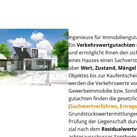
Ingenieure für Im­mo­bi­li­en­g
Ein
Ver­kehrs­wert­gut­ach­te
und ermöglicht Ihnen den sic
eines Hauses einen Sach­ver­stän
über
Wert, Zustand, Mängel
Objektes bis zur Kauf­ent­sch
werden die Verkehrswerte von 
Ge­wer­be­im­mo­bi­lie bzw. Son
gut­ach­ten finden die gesetzli
(
Sach­wert­ver­fah­ren
,
Er­trags
Grund­stücks­wert­ermitt­lun­
Prüfung der Liegenschaft dur
zi­al nach dem
Re­si­du­al­wert­
ach­ter­aus­schus­ses Sontheim 