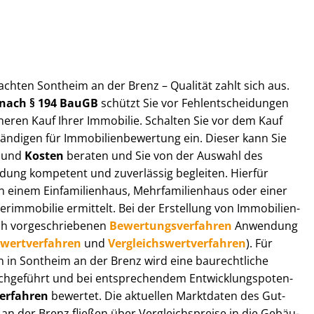
ut­ach­ten Sontheim an der Brenz – Qualität zahlt sich aus.
n nach § 194 BauGB
schützt Sie vor Fehl­ent­schei­dun­gen
heren Kauf Ihrer Immobilie. Schalten Sie vor dem Kauf
­di­gen für Im­mo­bi­li­en­be­wer­tung ein. Dieser kann Sie
und
Kosten
beraten und Sie von der Auswahl des
ei­dung kompetent und zuverlässig begleiten. Hierfür
einem Einfamilienhaus, Mehr­fa­mi­li­en­haus oder einer
derimmobilie ermittelt. Bei der Erstellung von Im­mo­bi­li­en­
ch vor­ge­schrie­be­nen
Be­wer­tungs­ver­fah­ren
Anwendung
­wert­ver­fah­ren
und
Ver­gleichs­wert­ver­fah­ren
). Für
gen in Sontheim an der Brenz wird eine baurechtliche
chgeführt und bei entsprechendem Ent­wick­lungs­po­ten­
ver­fah­ren
bewertet. Die aktuellen Marktdaten des Gut­
an der Brenz fließen über Ver­gleichs­prei­se in die Ge­bäu­