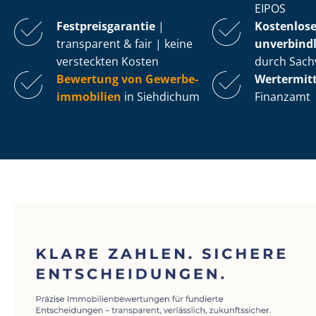
EIPOS
Fest­preis­ga­ran­tie
|
Kostenlos
transparent & fair | keine
unverbindl
versteckten Kosten
durch Sach
Bewertung von Ge­wer­be­
Wertermit
im­mo­bi­li­en
in Siehdichum
Finanzamt