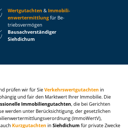
Wertgutachten
&
Im­mo­bi­li­
en­wert­ermitt­lung
für Be­
triebs­ver­mö­gen
Bau­sach­ver­stän­di­ger
Siehdichum
 und prüfen wir für Sie
Ver­kehrs­wert­gut­ach­ten
in
bhängig und fair den Marktwert Ihrer Immobilie. Die
ssionelle Im­mo­bi­li­en­gut­ach­ten
, die bei Gerichten
werden unter Be­rück­sich­ti­gung, der gesetzlichen
i­en­wert­ermitt­lungs­ver­ord­nung (ImmoWertV),
r auch
Kurzgutachten
in
Siehdichum
für private Zwecke