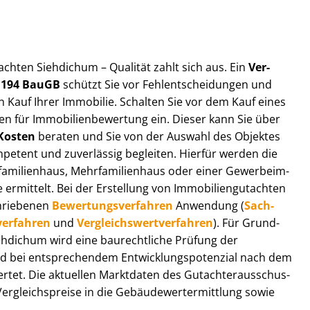
ut­ach­ten Siehdichum – Qualität zahlt sich aus. Ein
Ver­
§ 194 BauGB
schützt Sie vor Fehl­ent­schei­dun­gen und
 Kauf Ihrer Immobilie. Schalten Sie vor dem Kauf eines
n für Im­mo­bi­li­en­be­wer­tung ein. Dieser kann Sie über
Kosten
beraten und Sie von der Auswahl des Objektes
ompetent und zuverlässig begleiten. Hierfür werden die
ilienhaus, Mehr­fa­mi­li­en­haus oder einer Ge­wer­be­im­
rmittelt. Bei der Erstellung von Im­mo­bi­li­en­gut­ach­ten
hrie­be­nen
Be­wer­tungs­ver­fah­ren
Anwendung (
Sach­
ver­fah­ren
und
Ver­gleichs­wert­ver­fah­ren
). Für Grund­
 Siehdichum wird eine baurechtliche Prüfung der
 bei entsprechendem Ent­wick­lungs­po­ten­zi­al nach dem
tet. Die aktuellen Marktdaten des Gut­ach­ter­aus­schus­
­gleichs­prei­se in die Ge­bäu­de­wert­ermitt­lung sowie