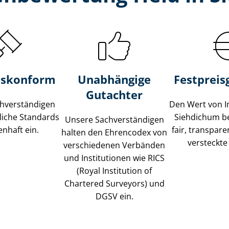
s­konform
Unabhängige
Festpreis​
Gutachter
­ver­stän­di­gen
Den Wert von I
liche Standards
Siehdichum b
Unsere Sach­ver­stän­di­gen
nhaft ein.
fair, transpar
halten den Ehrencodex von
versteckte
verschiedenen Verbänden
und Institutionen wie RICS
(Royal Institution of
Chartered Surveyors) und
DGSV ein.