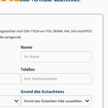
li­en­gut­ach­ter nach DIN 17024 von TÜV, DEKRA, IHK, DIA und EIPOS
lie sachgemäß.
Name
Telefon
Grund des Gutachtens