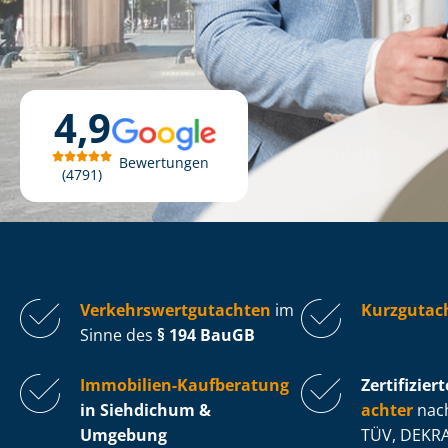
4,9
Bewertungen
4791
Ver­kehrs­wert­gut­ach­ten
im
Kurzgutac
Sinne des
§ 194 BauGB
Immobilien-Kaufberatung
Zertifiziert
in Siehdichum &
ach­ter
nach
Umgebung
TÜV, DEKRA