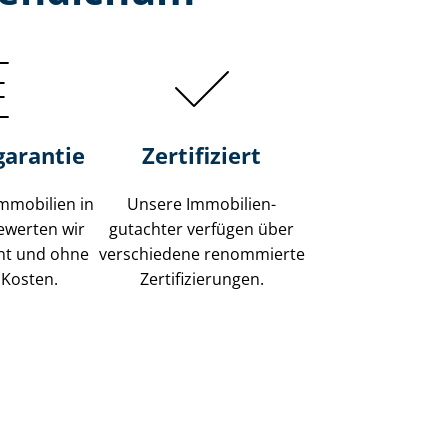
garantie
Zertifiziert
mmobilien in
Unsere Immobilien­
ewerten wir
gutachter verfügen über
ent und ohne
verschiedene renommierte
 Kosten.
Zer­ti­fi­zie­run­gen.