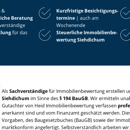
e
&
Kurzfristige Be­sich­ti­gungs­
iche Beratung
ter­mi­ne
| auch am
verständige
Wochenende
tlung
für das
Steuerliche Im­mo­bi­li­en­be­
wer­tung
Siehdichum
Als
Sachverständige
für Im­mo­bi­li­en­be­wer­tung erstellen
Siehdichum
im Sinne des
§ 194 BauGB
. Wir ermitteln una
Gutachter von Heid Im­mo­bi­li­en­be­wer­tung verfassen
profe
anerkannt sind und vom Finanzamt geschätzt werden. Diese 
Vorgaben, des Baugesetzbuches (BauGB) sowie der Im­mo­bi­l
marktkonform angefertigt. Selbst­ver­ständ­lich arbeiten wi