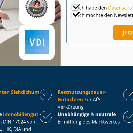
Ich habe den
Datenschu
Ich möchte den Newslet
Jet
hten Siehdichum
Rest­nut­zungs­dau­er-
Gutachten
zur AfA-
Verkürzung
e
Im­mo­bi­li­en­gut­
Unabhängige
&
neutrale
 DIN 17024 von
Ermittlung des Marktwertes
, IHK, DIA und