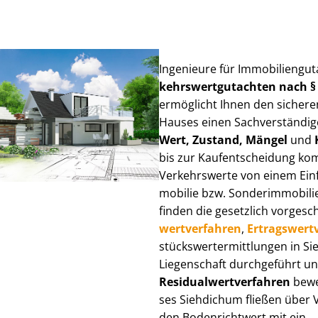
Ingenieure für Im­mo­bi­li­en­g
kehrs­wert­gut­ach­ten nach 
ermöglicht Ihnen den sicheren
Hauses einen Sach­ver­stän­di­ge
Wert, Zustand, Mängel
und
bis zur Kauf­ent­schei­dung k
Verkehrswerte von einem Einfam
mo­bi­lie bzw. Sonderimmobilie e
finden die gesetzlich vor­ge­sc
wert­ver­fah­ren
,
Er­trags­wert­
stücks­wert­ermitt­lun­gen in
Liegenschaft durchgeführt und
Re­si­du­al­wert­ver­fah­ren
bewer
ses Siehdichum fließen über Ver
den Bodenrichtwert mit ein.