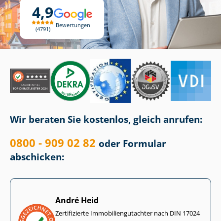
4,9
Bewertungen
4791
Wir beraten Sie kostenlos, gleich anrufen:
0800 - 909 02 82
oder Formular
abschicken:
André Heid
Zertifizierte Im­mo­bi­li­en­gut­ach­ter nach DIN 17024