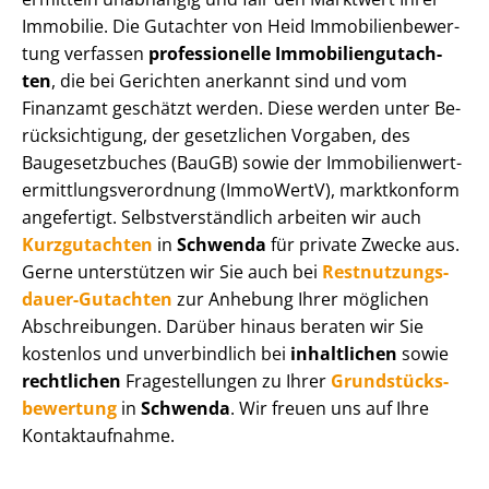
Immobilie. Die Gutachter von Heid Im­mo­bi­li­en­be­wer­
tung verfassen
professionelle Im­mo­bi­li­en­gut­ach­
ten
, die bei Gerichten anerkannt sind und vom
Finanzamt geschätzt werden. Diese werden unter Be­
rück­sich­ti­gung, der gesetzlichen Vorgaben, des
Baugesetzbuches (BauGB) sowie der Im­mo­bi­li­en­wert­
ermitt­lungs­ver­ord­nung (ImmoWertV), marktkonform
angefertigt. Selbst­ver­ständ­lich arbeiten wir auch
Kurzgutachten
in
Schwenda
für private Zwecke aus.
Gerne unterstützen wir Sie auch bei
Rest­nut­zungs­
dau­er-Gutachten
zur Anhebung Ihrer möglichen
Abschreibungen. Darüber hinaus beraten wir Sie
kostenlos und unverbindlich bei
inhaltlichen
sowie
rechtlichen
Fragestellungen zu Ihrer
Grund­stücks­
be­wer­tung
in
Schwenda
. Wir freuen uns auf Ihre
Kontaktaufnahme.