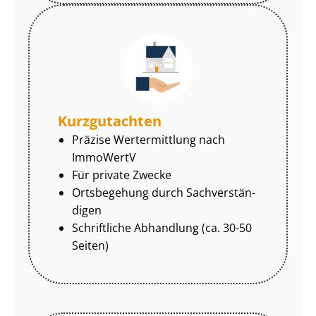
Kurzgutachten
Präzise Wertermittlung nach
ImmoWertV
Für private Zwecke
Ortsbegehung durch Sach­ver­stän­
di­gen
Schriftliche Abhandlung (ca. 30-50
Seiten)