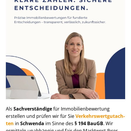
Als
Sachverständige
für Im­mo­bi­li­en­be­wer­tung
erstellen und prüfen wir für Sie
Ver­kehrs­wert­gut­ach­
ten
in
Schwenda
im Sinne des
§ 194 BauGB
. Wir
ermitteln unabhängig und fair den Marktwert Ihrer