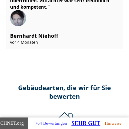
übertroffen. Gutachter war sehr freundlich
und kompetent.
Bernhardt Niehoff
vor 4 Monaten
Gebäudearten, die wir für Sie
bewerten
SEHR GUT
ICHNET
.org
764 Bewertungen
Hinweise