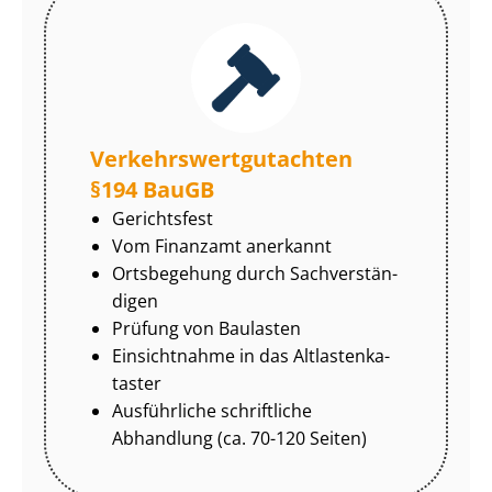
Ver­kehrs­wert­gut­ach­ten
§194 BauGB
Gerichtsfest
Vom Finanzamt anerkannt
Ortsbegehung durch Sach­ver­stän­
di­gen
Prüfung von Baulasten
Einsichtnahme in das Alt­las­ten­ka­
tas­ter
Ausführliche schriftliche
Abhandlung (ca. 70-120 Seiten)