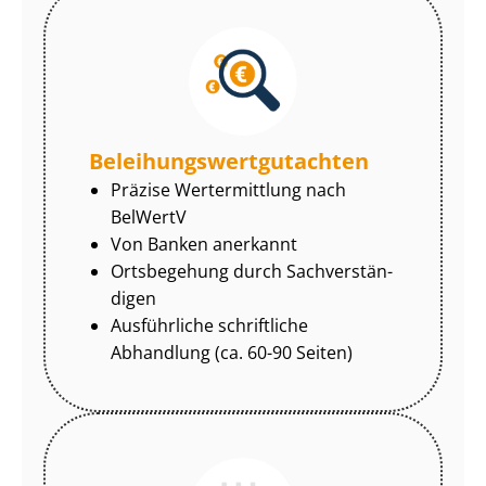
Be­lei­hungs­wert­gut­ach­ten
Präzise Wertermittlung nach
BelWertV
Von Banken anerkannt
Ortsbegehung durch Sach­ver­stän­
di­gen
Ausführliche schriftliche
Abhandlung (ca. 60-90 Seiten)