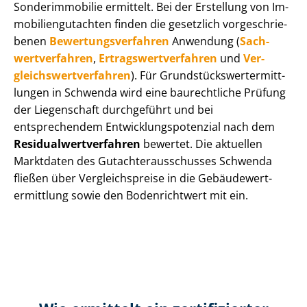
Sonderimmobilie ermittelt. Bei der Erstellung von Im­
mo­bi­li­en­gut­ach­ten finden die gesetzlich vor­ge­schrie­
be­nen
Be­wer­tungs­ver­fah­ren
Anwendung (
Sach­
wert­ver­fah­ren
,
Er­trags­wert­ver­fah­ren
und
Ver­
gleichs­wert­ver­fah­ren
). Für Grund­stücks­wert­ermitt­
lun­gen in Schwenda wird eine baurechtliche Prüfung
der Liegenschaft durchgeführt und bei
entsprechendem Ent­wick­lungs­po­ten­zi­al nach dem
Re­si­du­al­wert­ver­fah­ren
bewertet. Die aktuellen
Marktdaten des Gut­ach­ter­aus­schus­ses Schwenda
fließen über Ver­gleichs­prei­se in die Ge­bäu­de­wert­
ermitt­lung sowie den Bodenrichtwert mit ein.