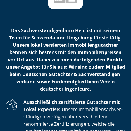
Das Sach­ver­stän­di­gen­bü­ro Heid ist mit seinem
Team für Schwenda und Umgebung für sie tätig.
Unsere lokal versierten Im­mo­bi­li­en­gut­ach­ter
kennen sich bestens mit den Im­mo­bi­li­en­prei­sen
vor Ort aus. Dabei zeichnen die folgenden Punkte
unser Angebot für Sie aus: Wir sind zudem Mitglied
beim Deutschen Gutachter & Sach­ver­stän­di­gen­
ver­band sowie Fördermitglied beim Verein
deutscher Ingenieure.
Ausschließlich zertifizierte Gutachter mit
Lokal-Expertise:
Unsere Im­mo­bi­li­en­sach­ver­
stän­di­gen verfügen über verschiedene
renommierte Zer­ti­fi­zie­run­gen, welche die