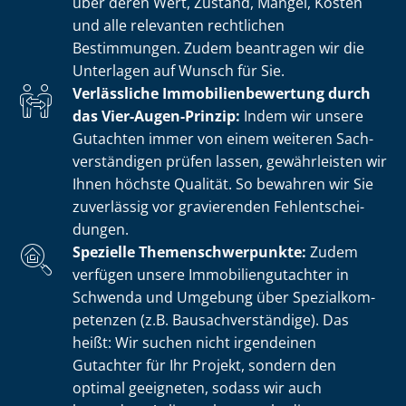
über deren Wert, Zustand, Mängel, Kosten
und alle relevanten rechtlichen
Bestimmungen. Zudem beantragen wir die
Unterlagen auf Wunsch für Sie.
Verlässliche Im­mo­bi­li­en­be­wer­tung durch
das Vier-Augen-Prinzip:
Indem wir unsere
Gutachten immer von einem weiteren Sach­
ver­stän­di­gen prüfen lassen, gewährleisten wir
Ihnen höchste Qualität. So bewahren wir Sie
zuverlässig vor gravierenden Fehl­ent­schei­
dun­gen.
Spezielle The­men­schwer­punk­te:
Zudem
verfügen unsere Im­mo­bi­li­en­gut­ach­ter in
Schwenda und Umgebung über Spe­zi­al­kom­
pe­ten­zen (z.B. Bau­sach­ver­stän­di­ge). Das
heißt: Wir suchen nicht irgendeinen
Gutachter für Ihr Projekt, sondern den
optimal geeigneten, sodass wir auch