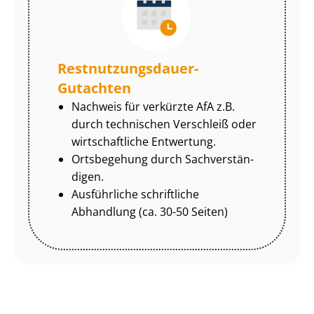
Rest­nut­zungs­dau­er-
Gutachten
Nachweis für verkürzte AfA z.B.
durch technischen Verschleiß oder
wirtschaftliche Entwertung.
Ortsbegehung durch Sach­ver­stän­
di­gen.
Ausführliche schriftliche
Abhandlung (ca. 30-50 Seiten)