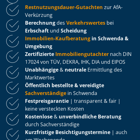
Rest­nut­zungs­dau­er-Gutachten
zur AfA-
Verkürzung
Berechnung
des
Verkehrswertes
bei
Erbschaft
und
Scheidung
Immobilien-Kaufberatung
in Schwenda &
Umgebung
Zertifizierte
Im­mo­bi­li­en­gut­ach­ter
nach DIN
17024 von TÜV, DEKRA, IHK, DIA und EIPOS
Unabhängige
&
neutrale
Ermittlung des
Marktwertes
Öffentlich bestellte & vereidigte
Sachverständige
in Schwenda
Fest­preis­ga­ran­tie
| transparent & fair |
keine versteckten Kosten
Kostenlose
&
unverbindliche Beratung
durch Sachverständige
Kurzfristige Be­sich­ti­gungs­ter­mi­ne
| auch
am Wochenende