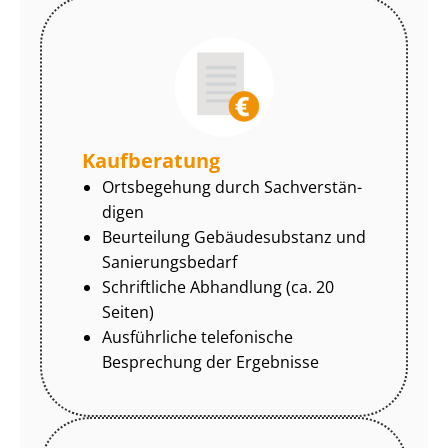
Kaufberatung
Ortsbegehung durch Sach­ver­stän­
di­gen
Beurteilung Gebäudesubstanz und
Sa­nie­rungs­be­darf
Schriftliche Abhandlung (ca. 20
Seiten)
Ausführliche telefonische
Besprechung der Ergebnisse