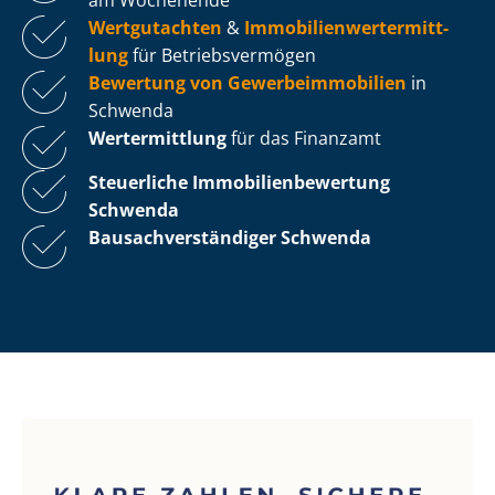
Wertgutachten
&
Im­mo­bi­li­en­wert­ermitt­
lung
für Be­triebs­ver­mö­gen
Bewertung von Ge­wer­be­im­mo­bi­li­en
in
Schwenda
Wertermittlung
für das Finanzamt
Steuerliche Im­mo­bi­li­en­be­wer­tung
Schwenda
Bau­sach­ver­stän­di­ger Schwenda