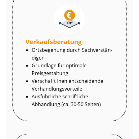
Ver­kaufs­be­ra­tung
Ortsbegehung durch Sach­ver­stän­
di­gen
Grundlage für optimale
Preisgestaltung
Verschafft Inen entscheidende
Ver­hand­lungs­vor­tei­le
Ausführliche schriftliche
Abhandlung (ca. 30-50 Seiten)