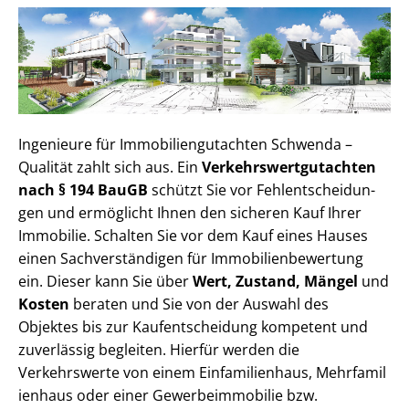
Ingenieure für Im­mo­bi­li­en­gut­ach­ten Schwenda –
Qualität zahlt sich aus. Ein
Ver­kehrs­wert­gut­ach­ten
nach § 194 BauGB
schützt Sie vor Fehl­ent­schei­dun­
gen und ermöglicht Ihnen den sicheren Kauf Ihrer
Immobilie. Schalten Sie vor dem Kauf eines Hauses
einen Sach­ver­stän­di­gen für Im­mo­bi­li­en­be­wer­tung
ein. Dieser kann Sie über
Wert, Zustand, Mängel
und
Kosten
beraten und Sie von der Auswahl des
Objektes bis zur Kauf­ent­schei­dung kompetent und
zuverlässig begleiten. Hierfür werden die
Verkehrswerte von einem Einfamilienhaus, Mehr­fa­mi­l
i­en­haus oder einer Ge­wer­be­im­mo­bi­lie bzw.