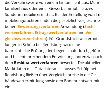
die Verkehrswerte von einem Einfamilienhaus, Mehr­
fa­mi­li­en­haus oder einer Ge­wer­be­im­mo­bi­lie bzw.
Sonderimmobilie ermittelt. Bei der Erstellung von Im­
mo­bi­li­en­gut­ach­ten finden die gesetzlich vor­ge­schrie­
be­nen
Be­wer­tungs­ver­fah­ren
Anwendung (
Sach­
wert­ver­fah­ren
,
Er­trags­wert­ver­fah­ren
und
Ver­
gleichs­wert­ver­fah­ren
). Für Grund­stücks­wert­ermitt­
lun­gen in Schülp bei Rendsburg wird eine
baurechtliche Prüfung der Liegenschaft durchgeführt
und bei entsprechendem Ent­wick­lungs­po­ten­zi­al nach
dem
Re­si­du­al­wert­ver­fah­ren
bewertet. Die aktuellen
Marktdaten des Gut­ach­ter­aus­schus­ses Schülp bei
Rendsburg fließen über Ver­gleichs­prei­se in die Ge­
bäu­de­wert­ermitt­lung sowie den Bodenrichtwert mit
ein.