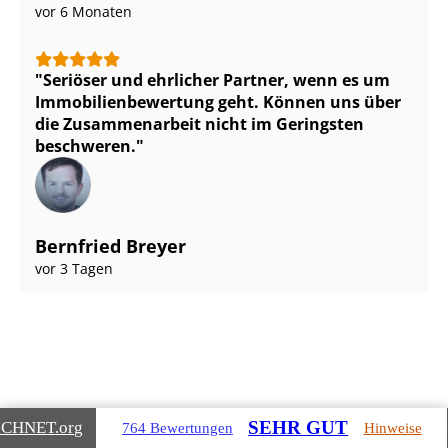
vor 6 Monaten
Seriöser und ehrlicher Partner, wenn es um
Im­mo­bi­li­en­be­wer­tung geht. Können uns über
die Zusammenarbeit nicht im Geringsten
beschweren.
Bernfried Breyer
vor 3 Tagen
Gebäudearten, die wir für Sie
SEHR GUT
ICHNET
.org
764 Bewertungen
Hinweise