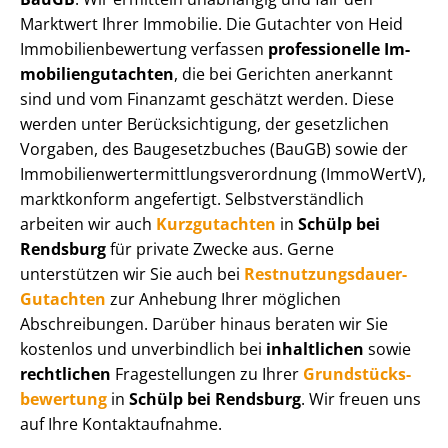
Marktwert Ihrer Immobilie. Die Gutachter von Heid
Im­mo­bi­li­en­be­wer­tung verfassen
professionelle Im­
mo­bi­li­en­gut­ach­ten
, die bei Gerichten anerkannt
sind und vom Finanzamt geschätzt werden. Diese
werden unter Be­rück­sich­ti­gung, der gesetzlichen
Vorgaben, des Baugesetzbuches (BauGB) sowie der
Im­mo­bi­li­en­wert­ermitt­lungs­ver­ord­nung (ImmoWertV),
marktkonform angefertigt. Selbst­ver­ständ­lich
arbeiten wir auch
Kurzgutachten
in
Schülp bei
Rendsburg
für private Zwecke aus. Gerne
unterstützen wir Sie auch bei
Rest­nut­zungs­dau­er-
Gutachten
zur Anhebung Ihrer möglichen
Abschreibungen. Darüber hinaus beraten wir Sie
kostenlos und unverbindlich bei
inhaltlichen
sowie
rechtlichen
Fragestellungen zu Ihrer
Grund­stücks­
be­wer­tung
in
Schülp bei Rendsburg
. Wir freuen uns
auf Ihre Kontaktaufnahme.