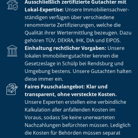
Ausschließlich zertifizierte Gutachter mit
Lokal-Expertise:
Unsere Im­mo­bi­li­en­sach­ver­
stän­di­gen verfügen über verschiedene
renommierte Zer­ti­fi­zie­run­gen, welche die
Qualität ihrer Wertermittlung bezeugen. Dazu
gehören TÜV, DEKRA, IHK, DIA und EIPOS.
Einhaltung rechtlicher Vorgaben:
Unsere
lokalen Im­mo­bi­li­en­gut­ach­ter kennen die
Gesetzeslage in Schülp bei Rendsburg und
Umgebung bestens. Unsere Gutachten halten
diese immer ein.
Faires Pauschalangebot: Klar und
transparent, ohne versteckte Kosten.
Unsere Experten erstellen eine verbindliche
Kalkulation aller anfallenden Kosten im
Voraus, sodass Sie keine unerwarteten
Nachzahlungen befürchten müssen. Lediglich
die Kosten für Behörden müssen separat