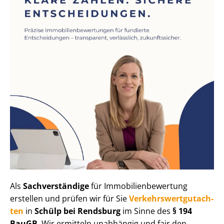
Als
Sachverständige
für Im­mo­bi­li­en­be­wer­tung
erstellen und prüfen wir für Sie
Ver­kehrs­wert­gut­ach­
ten
in
Schülp bei Rendsburg
im Sinne des
§ 194
BauGB
. Wir ermitteln unabhängig und fair den