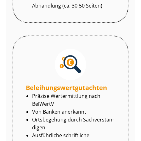
Abhandlung (ca. 30-50 Seiten)
Be­lei­hungs­wert­gut­ach­ten
Präzise Wertermittlung nach
BelWertV
Von Banken anerkannt
Ortsbegehung durch Sach­ver­stän­
di­gen
Ausführliche schriftliche