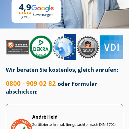
4,9
Bewertungen
4791
Wir beraten Sie kostenlos, gleich anrufen:
0800 - 909 02 82
oder Formular
abschicken:
André Heid
Zertifizierte Im­mo­bi­li­en­gut­ach­ter nach DIN 17024