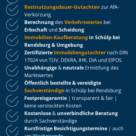
Rest­nut­zungs­dau­er-Gutachten
zur AfA-
Verkürzung
Berechnung
des
Verkehrswertes
bei
Erbschaft
und
Scheidung
Immobilien-Kaufberatung
in Schülp bei
Rendsburg & Umgebung
Zertifizierte
Im­mo­bi­li­en­gut­ach­ter
nach DIN
17024 von TÜV, DEKRA, IHK, DIA und EIPOS
Unabhängige
&
neutrale
Ermittlung des
Marktwertes
Öffentlich bestellte & vereidigte
Sachverständige
in Schülp bei Rendsburg
Fest­preis­ga­ran­tie
| transparent & fair |
keine versteckten Kosten
Kostenlose
&
unverbindliche Beratung
durch Sachverständige
Kurzfristige Be­sich­ti­gungs­ter­mi­ne
| auch
am Wochenende