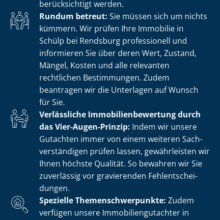
berücksichtigt werden.
Rundum betreut:
Sie müssen sich um nichts
kümmern. Wir prüfen Ihre Immobilie in
Schülp bei Rendsburg professionell und
informieren Sie über deren Wert, Zustand,
Mängel, Kosten und alle relevanten
rechtlichen Bestimmungen. Zudem
beantragen wir die Unterlagen auf Wunsch
für Sie.
Verlässliche Im­mo­bi­li­en­be­wer­tung durch
das Vier-Augen-Prinzip:
Indem wir unsere
Gutachten immer von einem weiteren Sach­
ver­stän­di­gen prüfen lassen, gewährleisten wir
Ihnen höchste Qualität. So bewahren wir Sie
zuverlässig vor gravierenden Fehl­ent­schei­
dun­gen.
Spezielle The­men­schwer­punk­te:
Zudem
verfügen unsere Im­mo­bi­li­en­gut­ach­ter in