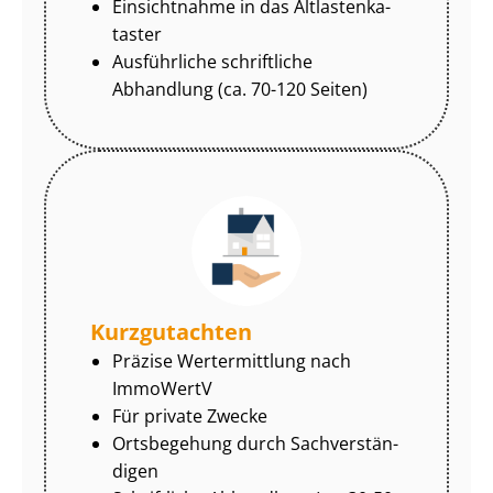
Einsichtnahme in das Alt­las­ten­ka­
tas­ter
Ausführliche schriftliche
Abhandlung (ca. 70-120 Seiten)
Kurzgutachten
Präzise Wertermittlung nach
ImmoWertV
Für private Zwecke
Ortsbegehung durch Sach­ver­stän­
di­gen