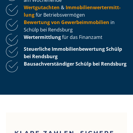
Wertgutachten
&
Im­mo­bi­li­en­wert­ermitt­
lung
für Be­triebs­ver­mö­gen
Bewertung von Ge­wer­be­im­mo­bi­li­en
in
Schülp bei Rendsburg
Wertermittlung
für das Finanzamt
Steuerliche Im­mo­bi­li­en­be­wer­tung
Schülp
bei Rendsburg
Bau­sach­ver­stän­di­ger Schülp bei Rendsburg