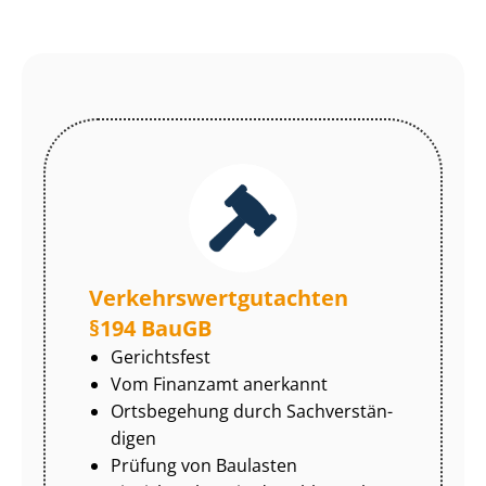
Ver­kehrs­wert­gut­ach­ten
§194 BauGB
Gerichtsfest
Vom Finanzamt anerkannt
Ortsbegehung durch Sach­ver­stän­
di­gen
Prüfung von Baulasten