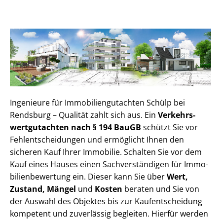
Ingenieure für Im­mo­bi­li­en­gut­ach­ten Schülp bei
Rendsburg – Qualität zahlt sich aus. Ein
Ver­kehrs­
wert­gut­ach­ten nach § 194 BauGB
schützt Sie vor
Fehl­ent­schei­dun­gen und ermöglicht Ihnen den
sicheren Kauf Ihrer Immobilie. Schalten Sie vor dem
Kauf eines Hauses einen Sach­ver­stän­di­gen für Im­mo­
bi­li­en­be­wer­tung ein. Dieser kann Sie über
Wert,
Zustand, Mängel
und
Kosten
beraten und Sie von
der Auswahl des Objektes bis zur Kauf­ent­schei­dung
kompetent und zuverlässig begleiten. Hierfür werden