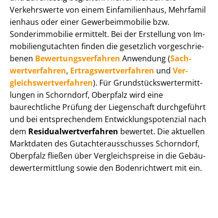
Verkehrswerte von einem Einfamilienhaus, Mehr­fa­mi­l
i­en­haus oder einer Ge­wer­be­im­mo­bi­lie bzw.
Sonderimmobilie ermittelt. Bei der Erstellung von Im­
mo­bi­li­en­gut­ach­ten finden die gesetzlich vor­ge­schrie­
be­nen
Be­wer­tungs­ver­fah­ren
Anwendung (
Sach­
wert­ver­fah­ren
,
Er­trags­wert­ver­fah­ren
und
Ver­
gleichs­wert­ver­fah­ren
). Für Grund­stücks­wert­ermitt­
lun­gen in Schorndorf, Oberpfalz wird eine
baurechtliche Prüfung der Liegenschaft durchgeführt
und bei entsprechendem Ent­wick­lungs­po­ten­zi­al nach
dem
Re­si­du­al­wert­ver­fah­ren
bewertet. Die aktuellen
Marktdaten des Gut­ach­ter­aus­schus­ses Schorndorf,
Oberpfalz fließen über Ver­gleichs­prei­se in die Ge­bäu­
de­wert­ermitt­lung sowie den Bodenrichtwert mit ein.