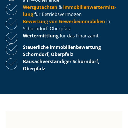
Wertgutachten
&
Im­mo­bi­li­en­wert­ermitt­
lung
für Be­triebs­ver­mö­gen
Bewertung von Ge­wer­be­im­mo­bi­li­en
in
Schorndorf, Oberpfalz
Wertermittlung
für das Finanzamt
Steuerliche Im­mo­bi­li­en­be­wer­tung
Schorndorf, Oberpfalz
Bau­sach­ver­stän­di­ger Schorndorf,
Oberpfalz