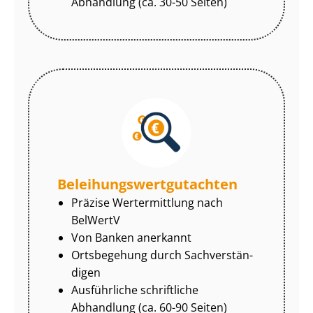
Abhandlung (ca. 30-50 Seiten)
Be­lei­hungs­wert­gut­ach­ten
Präzise Wertermittlung nach
BelWertV
Von Banken anerkannt
Ortsbegehung durch Sach­ver­stän­
di­gen
Ausführliche schriftliche
Abhandlung (ca. 60-90 Seiten)