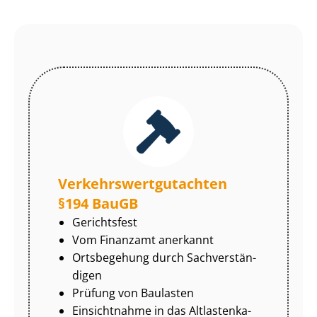
Ver­kehrs­wert­gut­ach­ten
§194 BauGB
Gerichtsfest
Vom Finanzamt anerkannt
Ortsbegehung durch Sach­ver­stän­
di­gen
Prüfung von Baulasten
Einsichtnahme in das Alt­las­ten­ka­