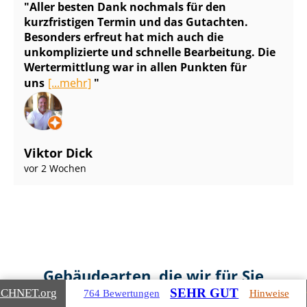
Aller besten Dank nochmals für den
kurzfristigen Termin und das Gutachten.
Besonders erfreut hat mich auch die
unkomplizierte und schnelle Bearbeitung. Die
Wertermittlung war in allen Punkten für
uns
[...mehr]
Viktor Dick
vor 2 Wochen
Gebäudearten, die wir für Sie
SEHR GUT
ICHNET
.org
bewerten
764 Bewertungen
Hinweise