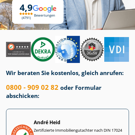
4,9
Bewertungen
4791
Wir beraten Sie kostenlos, gleich anrufen:
0800 - 909 02 82
oder Formular
abschicken:
André Heid
Zertifizierte Im­mo­bi­li­en­gut­ach­ter nach DIN 17024