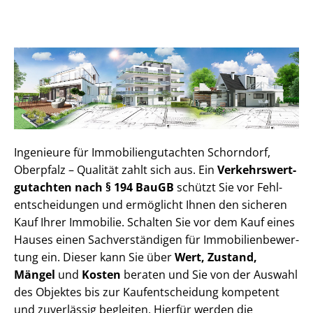
Ingenieure für Im­mo­bi­li­en­gut­ach­ten Schorndorf,
Oberpfalz – Qualität zahlt sich aus. Ein
Ver­kehrs­wert­
gut­ach­ten nach § 194 BauGB
schützt Sie vor Fehl­
ent­schei­dun­gen und ermöglicht Ihnen den sicheren
Kauf Ihrer Immobilie. Schalten Sie vor dem Kauf eines
Hauses einen Sach­ver­stän­di­gen für Im­mo­bi­li­en­be­wer­
tung ein. Dieser kann Sie über
Wert, Zustand,
Mängel
und
Kosten
beraten und Sie von der Auswahl
des Objektes bis zur Kauf­ent­schei­dung kompetent
und zuverlässig begleiten. Hierfür werden die