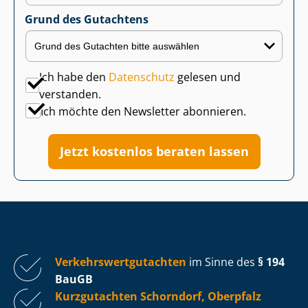
Grund des Gutachtens
Ich habe den
Datenschutz
gelesen und
verstanden.
Ich möchte den Newsletter abonnieren.
Jetzt kostenlos beraten lassen
Ver­kehrs­wert­gut­ach­ten
im Sinne des
§ 194
BauGB
Kurzgutachten Schorndorf, Oberpfalz