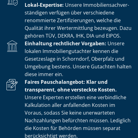
Lokal-Expertise:
Unsere Im­mo­bi­li­en­sach­ver­
stän­di­gen verfügen über verschiedene
renommierte Zer­ti­fi­zie­run­gen, welche die
Qualität ihrer Wertermittlung bezeugen. Dazu
gehören TÜV, DEKRA, IHK, DIA und EIPOS.
Einhaltung rechtlicher Vorgaben:
Unsere
lokalen Im­mo­bi­li­en­gut­ach­ter kennen die
Gesetzeslage in Schorndorf, Oberpfalz und
Umgebung bestens. Unsere Gutachten halten
diese immer ein.
Faires Pauschalangebot: Klar und
transparent, ohne versteckte Kosten.
Unsere Experten erstellen eine verbindliche
Kalkulation aller anfallenden Kosten im
Voraus, sodass Sie keine unerwarteten
Nachzahlungen befürchten müssen. Lediglich
die Kosten für Behörden müssen separat
berücksichtigt werden.