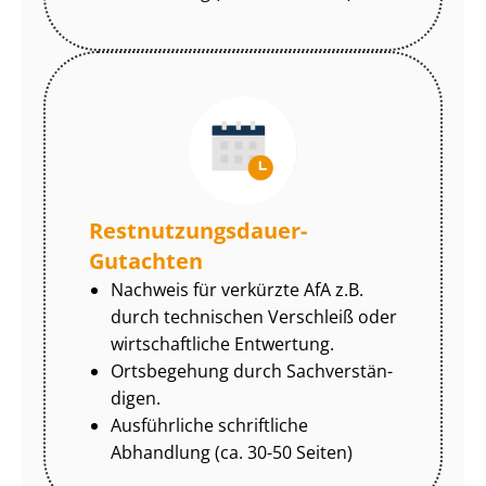
Rest­nut­zungs­dau­er-
Gutachten
Nachweis für verkürzte AfA z.B.
durch technischen Verschleiß oder
wirtschaftliche Entwertung.
Ortsbegehung durch Sach­ver­stän­
di­gen.
Ausführliche schriftliche
Abhandlung (ca. 30-50 Seiten)