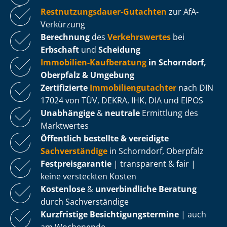
Rest­nut­zungs­dau­er-Gutachten
zur AfA-
Verkürzung
Berechnung
des
Verkehrswertes
bei
Erbschaft
und
Scheidung
Immobilien-Kaufberatung
in Schorndorf,
Oberpfalz & Umgebung
Zertifizierte
Im­mo­bi­li­en­gut­ach­ter
nach DIN
17024 von TÜV, DEKRA, IHK, DIA und EIPOS
Unabhängige
&
neutrale
Ermittlung des
Marktwertes
Öffentlich bestellte & vereidigte
Sachverständige
in Schorndorf, Oberpfalz
Fest­preis­ga­ran­tie
| transparent & fair |
keine versteckten Kosten
Kostenlose
&
unverbindliche Beratung
durch Sachverständige
Kurzfristige Be­sich­ti­gungs­ter­mi­ne
| auch
am Wochenende