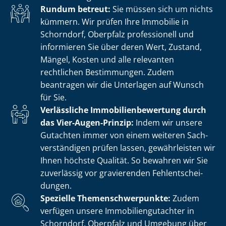
Rundum betreut:
Sie müssen sich um nichts
kümmern. Wir prüfen Ihre Immobilie in
Schorndorf, Oberpfalz professionell und
informieren Sie über deren Wert, Zustand,
Mängel, Kosten und alle relevanten
rechtlichen Bestimmungen. Zudem
beantragen wir die Unterlagen auf Wunsch
für Sie.
Verlässliche Im­mo­bi­li­en­be­wer­tung durch
das Vier-Augen-Prinzip:
Indem wir unsere
Gutachten immer von einem weiteren Sach­
ver­stän­di­gen prüfen lassen, gewährleisten wir
Ihnen höchste Qualität. So bewahren wir Sie
zuverlässig vor gravierenden Fehl­ent­schei­
dun­gen.
Spezielle The­men­schwer­punk­te:
Zudem
verfügen unsere Im­mo­bi­li­en­gut­ach­ter in
Schorndorf, Oberpfalz und Umgebung über