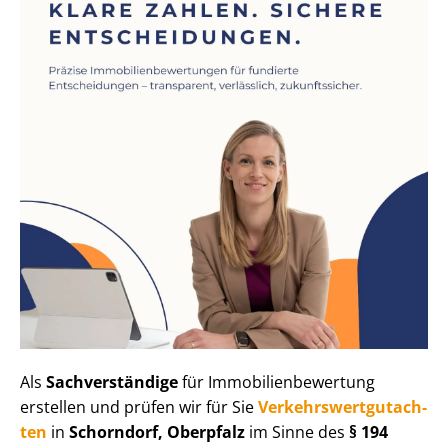
Als
Sachverständige
für Im­mo­bi­li­en­be­wer­tung
erstellen und prüfen wir für Sie
Ver­kehrs­wert­gut­ach­
ten
in
Schorndorf, Oberpfalz
im Sinne des
§ 194