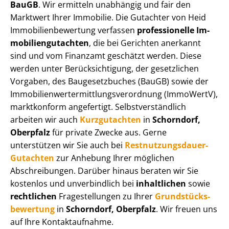
BauGB
. Wir ermitteln unabhängig und fair den
Marktwert Ihrer Immobilie. Die Gutachter von Heid
Im­mo­bi­li­en­be­wer­tung verfassen
professionelle Im­
mo­bi­li­en­gut­ach­ten
, die bei Gerichten anerkannt
sind und vom Finanzamt geschätzt werden. Diese
werden unter Be­rück­sich­ti­gung, der gesetzlichen
Vorgaben, des Baugesetzbuches (BauGB) sowie der
Im­mo­bi­li­en­wert­ermitt­lungs­ver­ord­nung (ImmoWertV),
marktkonform angefertigt. Selbst­ver­ständ­lich
arbeiten wir auch
Kurzgutachten
in
Schorndorf,
Oberpfalz
für private Zwecke aus. Gerne
unterstützen wir Sie auch bei
Rest­nut­zungs­dau­er-
Gutachten
zur Anhebung Ihrer möglichen
Abschreibungen. Darüber hinaus beraten wir Sie
kostenlos und unverbindlich bei
inhaltlichen
sowie
rechtlichen
Fragestellungen zu Ihrer
Grund­stücks­
be­wer­tung
in
Schorndorf, Oberpfalz
. Wir freuen uns
auf Ihre Kontaktaufnahme.