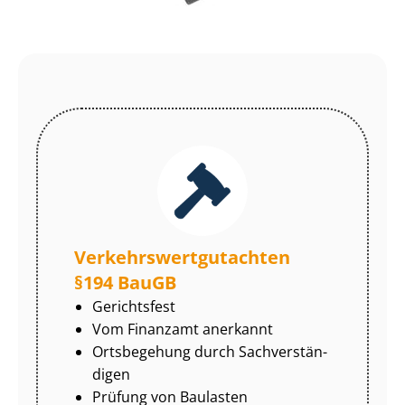
Ver­kehrs­wert­gut­ach­ten
§194 BauGB
Gerichtsfest
Vom Finanzamt anerkannt
Ortsbegehung durch Sach­ver­stän­
di­gen
Prüfung von Baulasten