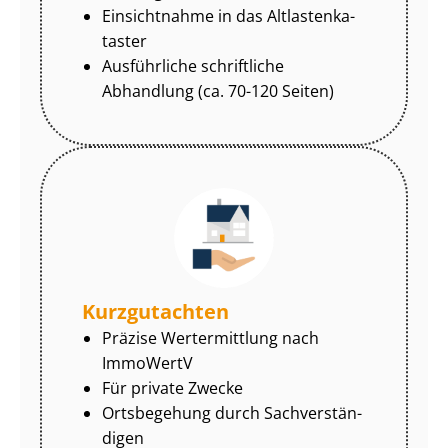
Einsichtnahme in das Alt­las­ten­ka­
tas­ter
Ausführliche schriftliche
Abhandlung (ca. 70-120 Seiten)
Kurzgutachten
Präzise Wertermittlung nach
ImmoWertV
Für private Zwecke
Ortsbegehung durch Sach­ver­stän­
di­gen