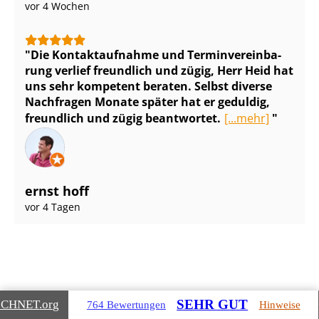
vor 4 Wochen
Die Kontaktaufnahme und Ter­min­ver­ein­ba­
rung verlief freundlich und zügig, Herr Heid hat
uns sehr kompetent beraten. Selbst diverse
Nachfragen Monate später hat er geduldig,
freundlich und zügig beantwortet.
[...mehr]
ernst hoff
vor 4 Tagen
SEHR GUT
ICHNET
.org
764 Bewertungen
Hinweise
Gebäudearten, die wir für Sie