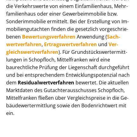
die Verkehrswerte von einem Einfamilienhaus, Mehr­
fa­mi­li­en­haus oder einer Ge­wer­be­im­mo­bi­lie bzw.
Sonderimmobilie ermittelt. Bei der Erstellung von Im­
mo­bi­li­en­gut­ach­ten finden die gesetzlich vor­ge­schrie­
be­nen
Be­wer­tungs­ver­fah­ren
Anwendung (
Sach­
wert­ver­fah­ren
,
Er­trags­wert­ver­fah­ren
und
Ver­
gleichs­wert­ver­fah­ren
). Für Grund­stücks­wert­ermitt­
lun­gen in Schopfloch, Mittelfranken wird eine
baurechtliche Prüfung der Liegenschaft durchgeführt
und bei entsprechendem Ent­wick­lungs­po­ten­zi­al nach
dem
Re­si­du­al­wert­ver­fah­ren
bewertet. Die aktuellen
Marktdaten des Gut­ach­ter­aus­schus­ses Schopfloch,
Mittelfranken fließen über Ver­gleichs­prei­se in die Ge­
bäu­de­wert­ermitt­lung sowie den Bodenrichtwert mit
ein.