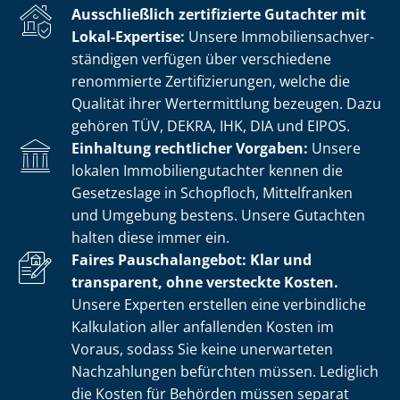
Ausschließlich zertifizierte Gutachter mit
Lokal-Expertise:
Unsere Im­mo­bi­li­en­sach­ver­
stän­di­gen verfügen über verschiedene
renommierte Zer­ti­fi­zie­run­gen, welche die
Qualität ihrer Wertermittlung bezeugen. Dazu
gehören TÜV, DEKRA, IHK, DIA und EIPOS.
Einhaltung rechtlicher Vorgaben:
Unsere
lokalen Im­mo­bi­li­en­gut­ach­ter kennen die
Gesetzeslage in Schopfloch, Mittelfranken
und Umgebung bestens. Unsere Gutachten
halten diese immer ein.
Faires Pauschalangebot: Klar und
transparent, ohne versteckte Kosten.
Unsere Experten erstellen eine verbindliche
Kalkulation aller anfallenden Kosten im
Voraus, sodass Sie keine unerwarteten
Nachzahlungen befürchten müssen. Lediglich
die Kosten für Behörden müssen separat