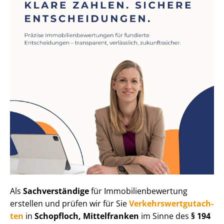
Als
Sachverständige
für Im­mo­bi­li­en­be­wer­tung
erstellen und prüfen wir für Sie
Ver­kehrs­wert­gut­ach­
ten
in
Schopfloch, Mittelfranken
im Sinne des
§ 194