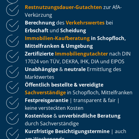
Rest­nut­zungs­dau­er-Gutachten
zur AfA-
Verkürzung
Berechnung
des
Verkehrswertes
bei
Erbschaft
und
Scheidung
Immobilien-Kaufberatung
in Schopfloch,
Mittelfranken & Umgebung
Zertifizierte
Im­mo­bi­li­en­gut­ach­ter
nach DIN
17024 von TÜV, DEKRA, IHK, DIA und EIPOS
Unabhängige
&
neutrale
Ermittlung des
Marktwertes
Öffentlich bestellte & vereidigte
Sachverständige
in Schopfloch, Mittelfranken
Fest­preis­ga­ran­tie
| transparent & fair |
keine versteckten Kosten
Kostenlose
&
unverbindliche Beratung
durch Sachverständige
Kurzfristige Be­sich­ti­gungs­ter­mi­ne
| auch
am Wochenende