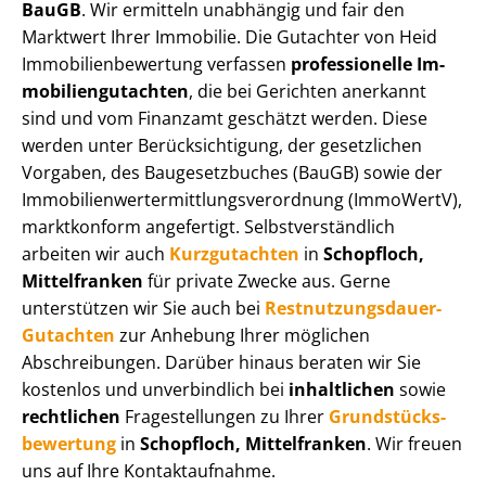
BauGB
. Wir ermitteln unabhängig und fair den
Marktwert Ihrer Immobilie. Die Gutachter von Heid
Im­mo­bi­li­en­be­wer­tung verfassen
professionelle Im­
mo­bi­li­en­gut­ach­ten
, die bei Gerichten anerkannt
sind und vom Finanzamt geschätzt werden. Diese
werden unter Be­rück­sich­ti­gung, der gesetzlichen
Vorgaben, des Baugesetzbuches (BauGB) sowie der
Im­mo­bi­li­en­wert­ermitt­lungs­ver­ord­nung (ImmoWertV),
marktkonform angefertigt. Selbst­ver­ständ­lich
arbeiten wir auch
Kurzgutachten
in
Schopfloch,
Mittelfranken
für private Zwecke aus. Gerne
unterstützen wir Sie auch bei
Rest­nut­zungs­dau­er-
Gutachten
zur Anhebung Ihrer möglichen
Abschreibungen. Darüber hinaus beraten wir Sie
kostenlos und unverbindlich bei
inhaltlichen
sowie
rechtlichen
Fragestellungen zu Ihrer
Grund­stücks­
be­wer­tung
in
Schopfloch, Mittelfranken
. Wir freuen
uns auf Ihre Kontaktaufnahme.