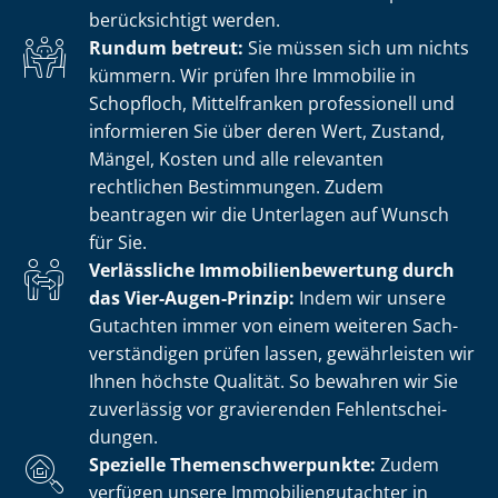
berücksichtigt werden.
Rundum betreut:
Sie müssen sich um nichts
kümmern. Wir prüfen Ihre Immobilie in
Schopfloch, Mittelfranken professionell und
informieren Sie über deren Wert, Zustand,
Mängel, Kosten und alle relevanten
rechtlichen Bestimmungen. Zudem
beantragen wir die Unterlagen auf Wunsch
für Sie.
Verlässliche Im­mo­bi­li­en­be­wer­tung durch
das Vier-Augen-Prinzip:
Indem wir unsere
Gutachten immer von einem weiteren Sach­
ver­stän­di­gen prüfen lassen, gewährleisten wir
Ihnen höchste Qualität. So bewahren wir Sie
zuverlässig vor gravierenden Fehl­ent­schei­
dun­gen.
Spezielle The­men­schwer­punk­te:
Zudem
verfügen unsere Im­mo­bi­li­en­gut­ach­ter in