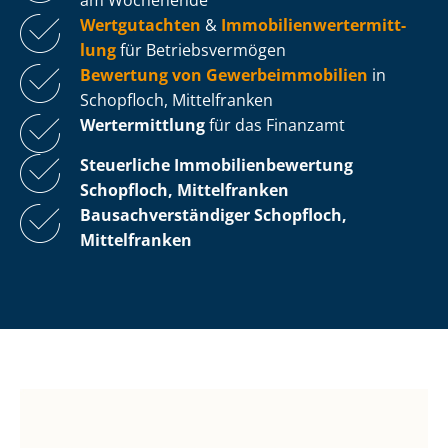
Wertgutachten
&
Im­mo­bi­li­en­wert­ermitt­
lung
für Be­triebs­ver­mö­gen
Bewertung von Ge­wer­be­im­mo­bi­li­en
in
Schopfloch, Mittelfranken
Wertermittlung
für das Finanzamt
Steuerliche Im­mo­bi­li­en­be­wer­tung
Schopfloch, Mittelfranken
Bau­sach­ver­stän­di­ger Schopfloch,
Mittelfranken