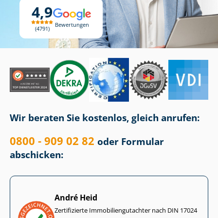
4,9
Bewertungen
4791
Wir beraten Sie kostenlos, gleich anrufen:
0800 - 909 02 82
oder Formular
abschicken:
André Heid
Zertifizierte Im­mo­bi­li­en­gut­ach­ter nach DIN 17024