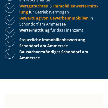
Wertgutachten
&
Im­mo­bi­li­en­wert­ermitt­
lung
für Be­triebs­ver­mö­gen
Bewertung von Ge­wer­be­im­mo­bi­li­en
in
Schondorf am Ammersee
Wertermittlung
für das Finanzamt
Steuerliche Im­mo­bi­li­en­be­wer­tung
Schondorf am Ammersee
Bau­sach­ver­stän­di­ger Schondorf am
Ammersee