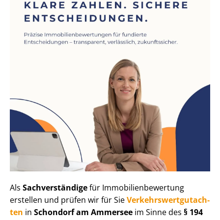
Als
Sachverständige
für Im­mo­bi­li­en­be­wer­tung
erstellen und prüfen wir für Sie
Ver­kehrs­wert­gut­ach­
ten
in
Schondorf am Ammersee
im Sinne des
§ 194