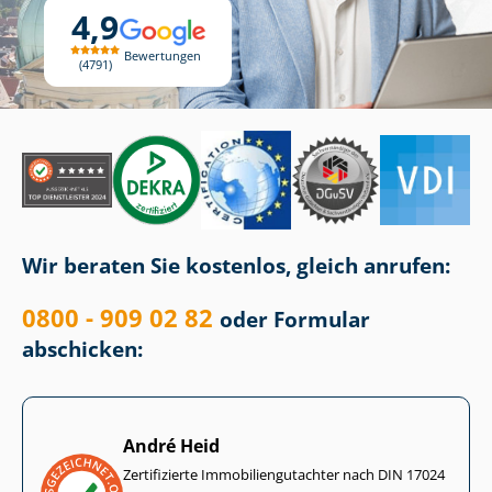
4,9
Bewertungen
4791
Wir beraten Sie kostenlos, gleich anrufen:
0800 - 909 02 82
oder Formular
abschicken:
André Heid
Zertifizierte Im­mo­bi­li­en­gut­ach­ter nach DIN 17024