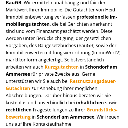
BauGB
. Wir ermitteln unabhängig und fair den
Marktwert Ihrer Immobilie. Die Gutachter von Heid
Im­mo­bi­li­en­be­wer­tung verfassen
professionelle Im­
mo­bi­li­en­gut­ach­ten
, die bei Gerichten anerkannt
sind und vom Finanzamt geschätzt werden. Diese
werden unter Be­rück­sich­ti­gung, der gesetzlichen
Vorgaben, des Baugesetzbuches (BauGB) sowie der
Im­mo­bi­li­en­wert­ermitt­lungs­ver­ord­nung (ImmoWertV),
marktkonform angefertigt. Selbst­ver­ständ­lich
arbeiten wir auch
Kurzgutachten
in
Schondorf am
Ammersee
für private Zwecke aus. Gerne
unterstützen wir Sie auch bei
Rest­nut­zungs­dau­er-
Gutachten
zur Anhebung Ihrer möglichen
Abschreibungen. Darüber hinaus beraten wir Sie
kostenlos und unverbindlich bei
inhaltlichen
sowie
rechtlichen
Fragestellungen zu Ihrer
Grund­stücks­
be­wer­tung
in
Schondorf am Ammersee
. Wir freuen
uns auf Ihre Kontaktaufnahme.