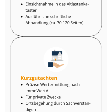
Einsichtnahme in das Alt­las­ten­ka­
tas­ter
Ausführliche schriftliche
Abhandlung (ca. 70-120 Seiten)
Kurzgutachten
Präzise Wertermittlung nach
ImmoWertV
Für private Zwecke
Ortsbegehung durch Sach­ver­stän­
di­gen