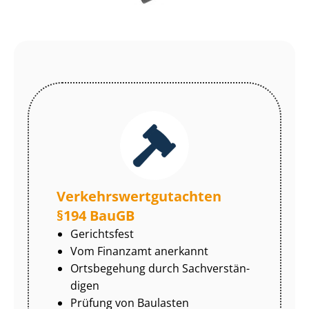
Ver­kehrs­wert­gut­ach­ten
§194 BauGB
Gerichtsfest
Vom Finanzamt anerkannt
Ortsbegehung durch Sach­ver­stän­
di­gen
Prüfung von Baulasten