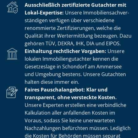
Ausschließlich zertifizierte Gutachter mit
Lokal-Expertise:
Unsere Im­mo­bi­li­en­sach­ver­
stän­di­gen verfügen über verschiedene
renommierte Zer­ti­fi­zie­run­gen, welche die
Qualität ihrer Wertermittlung bezeugen. Dazu
gehören TÜV, DEKRA, IHK, DIA und EIPOS.
Einhaltung rechtlicher Vorgaben:
Unsere
lokalen Im­mo­bi­li­en­gut­ach­ter kennen die
Gesetzeslage in Schondorf am Ammersee
und Umgebung bestens. Unsere Gutachten
halten diese immer ein.
Faires Pauschalangebot: Klar und
transparent, ohne versteckte Kosten.
Unsere Experten erstellen eine verbindliche
Kalkulation aller anfallenden Kosten im
Voraus, sodass Sie keine unerwarteten
Nachzahlungen befürchten müssen. Lediglich
die Kosten für Behörden müssen separat