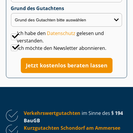
Grund des Gutachtens
Ich habe den
Datenschutz
gelesen und
verstanden.
Ich möchte den Newsletter abonnieren.
Jetzt kostenlos beraten lassen
Ver­kehrs­wert­gut­ach­ten
im Sinne des
§ 194
BauGB
Kurzgutachten Schondorf am Ammersee