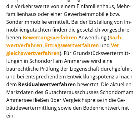
die Verkehrswerte von einem Einfamilienhaus, Mehr­
fa­mi­li­en­haus oder einer Ge­wer­be­im­mo­bi­lie bzw.
Sonderimmobilie ermittelt. Bei der Erstellung von Im­
mo­bi­li­en­gut­ach­ten finden die gesetzlich vor­ge­schrie­
be­nen
Be­wer­tungs­ver­fah­ren
Anwendung (
Sach­
wert­ver­fah­ren
,
Er­trags­wert­ver­fah­ren
und
Ver­
gleichs­wert­ver­fah­ren
). Für Grund­stücks­wert­ermitt­
lun­gen in Schondorf am Ammersee wird eine
baurechtliche Prüfung der Liegenschaft durchgeführt
und bei entsprechendem Ent­wick­lungs­po­ten­zi­al nach
dem
Re­si­du­al­wert­ver­fah­ren
bewertet. Die aktuellen
Marktdaten des Gut­ach­ter­aus­schus­ses Schondorf am
Ammersee fließen über Ver­gleichs­prei­se in die Ge­
bäu­de­wert­ermitt­lung sowie den Bodenrichtwert mit
ein.