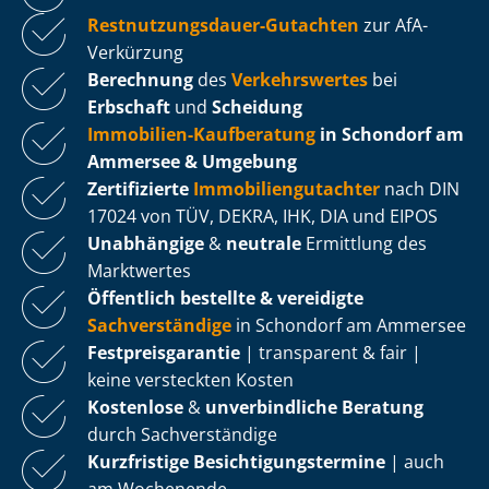
Rest­nut­zungs­dau­er-Gutachten
zur AfA-
Verkürzung
Berechnung
des
Verkehrswertes
bei
Erbschaft
und
Scheidung
Immobilien-Kaufberatung
in Schondorf am
Ammersee & Umgebung
Zertifizierte
Im­mo­bi­li­en­gut­ach­ter
nach DIN
17024 von TÜV, DEKRA, IHK, DIA und EIPOS
Unabhängige
&
neutrale
Ermittlung des
Marktwertes
Öffentlich bestellte & vereidigte
Sachverständige
in Schondorf am Ammersee
Fest­preis­ga­ran­tie
| transparent & fair |
keine versteckten Kosten
Kostenlose
&
unverbindliche Beratung
durch Sachverständige
Kurzfristige Be­sich­ti­gungs­ter­mi­ne
| auch
am Wochenende