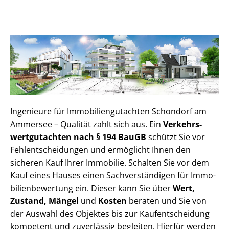
Ingenieure für Im­mo­bi­li­en­gut­ach­ten Schondorf am
Ammersee – Qualität zahlt sich aus. Ein
Ver­kehrs­
wert­gut­ach­ten nach § 194 BauGB
schützt Sie vor
Fehl­ent­schei­dun­gen und ermöglicht Ihnen den
sicheren Kauf Ihrer Immobilie. Schalten Sie vor dem
Kauf eines Hauses einen Sach­ver­stän­di­gen für Im­mo­
bi­li­en­be­wer­tung ein. Dieser kann Sie über
Wert,
Zustand, Mängel
und
Kosten
beraten und Sie von
der Auswahl des Objektes bis zur Kauf­ent­schei­dung
kompetent und zuverlässig begleiten. Hierfür werden