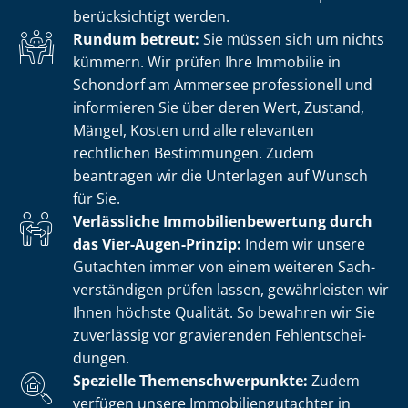
berücksichtigt werden.
Rundum betreut:
Sie müssen sich um nichts
kümmern. Wir prüfen Ihre Immobilie in
Schondorf am Ammersee professionell und
informieren Sie über deren Wert, Zustand,
Mängel, Kosten und alle relevanten
rechtlichen Bestimmungen. Zudem
beantragen wir die Unterlagen auf Wunsch
für Sie.
Verlässliche Im­mo­bi­li­en­be­wer­tung durch
das Vier-Augen-Prinzip:
Indem wir unsere
Gutachten immer von einem weiteren Sach­
ver­stän­di­gen prüfen lassen, gewährleisten wir
Ihnen höchste Qualität. So bewahren wir Sie
zuverlässig vor gravierenden Fehl­ent­schei­
dun­gen.
Spezielle The­men­schwer­punk­te:
Zudem
verfügen unsere Im­mo­bi­li­en­gut­ach­ter in