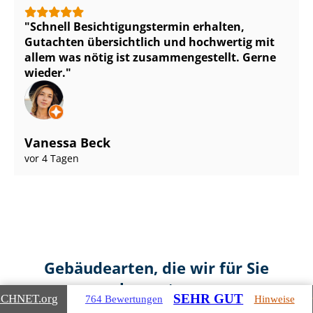
Schnell Be­sich­ti­gungs­ter­min erhalten,
Gutachten übersichtlich und hochwertig mit
allem was nötig ist zu­sam­men­ge­stellt. Gerne
wieder.
Vanessa Beck
vor 4 Tagen
Gebäudearten, die wir für Sie
bewerten
SEHR GUT
ICHNET
.org
764 Bewertungen
Hinweise