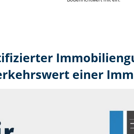
tifizierter Immobilien­g
erkehrswert einer Immo