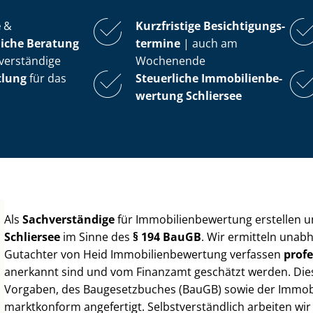
e
&
Kurzfristige Be­sich­ti­gungs­
iche Beratung
ter­mi­ne
| auch am
verständige
Wochenende
tlung
für das
Steuerliche Im­mo­bi­li­en­be­
wer­tung
Schliersee
Als
Sachverständige
für Im­mo­bi­li­en­be­wer­tung erstellen
Schliersee
im Sinne des
§ 194 BauGB
. Wir ermitteln unab
Gutachter von Heid Im­mo­bi­li­en­be­wer­tung verfassen
profe
anerkannt sind und vom Finanzamt geschätzt werden. Diese 
Vorgaben, des Baugesetzbuches (BauGB) sowie der Im­mo­bi­l
marktkonform angefertigt. Selbst­ver­ständ­lich arbeiten wi