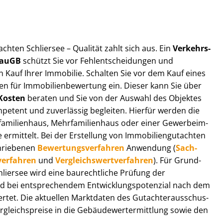
t­ach­ten Schliersee – Qualität zahlt sich aus. Ein
Ver­kehrs­
 BauGB
schützt Sie vor Fehl­ent­schei­dun­gen und
 Kauf Ihrer Immobilie. Schalten Sie vor dem Kauf eines
n für Im­mo­bi­li­en­be­wer­tung ein. Dieser kann Sie über
Kosten
beraten und Sie von der Auswahl des Objektes
ompetent und zuverlässig begleiten. Hierfür werden die
ilienhaus, Mehr­fa­mi­li­en­haus oder einer Ge­wer­be­im­
rmittelt. Bei der Erstellung von Im­mo­bi­li­en­gut­ach­ten
hrie­be­nen
Be­wer­tungs­ver­fah­ren
Anwendung (
Sach­
ver­fah­ren
und
Ver­gleichs­wert­ver­fah­ren
). Für Grund­
Schliersee wird eine baurechtliche Prüfung der
 bei entsprechendem Ent­wick­lungs­po­ten­zi­al nach dem
tet. Die aktuellen Marktdaten des Gut­ach­ter­aus­schus­
­gleichs­prei­se in die Ge­bäu­de­wert­ermitt­lung sowie den