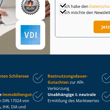
Ich habe den
Datenschu
Ich möchte den Newslet
Jet
ten Schliersee
Rest­nut­zungs­dau­er-
Gutachten
zur AfA-
Verkürzung
e
Im­mo­bi­li­en­gut­
Unabhängige
&
neutrale
 DIN 17024 von
Ermittlung des Marktwertes
, IHK, DIA und