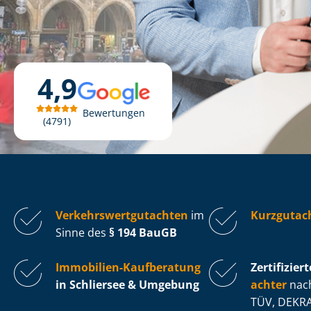
4,9
Bewertungen
4791
Ver­kehrs­wert­gut­ach­ten
im
Kurzgutach
Sinne des
§ 194 BauGB
Immobilien-Kaufberatung
Zertifiziert
in Schliersee & Umgebung
ach­ter
nach
TÜV, DEKRA