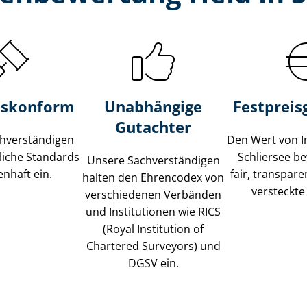
s­konform
Unabhängige
Festpreis​
Gutachter
­ver­stän­di­gen
Den Wert von I
liche Standards
Schliersee b
Unsere Sach­ver­stän­di­gen
nhaft ein.
fair, transpar
halten den Ehrencodex von
versteckte
verschiedenen Verbänden
und Institutionen wie RICS
(Royal Institution of
Chartered Surveyors) und
DGSV ein.