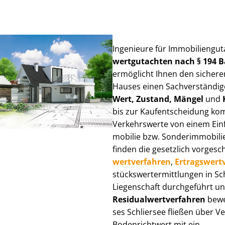
Ingenieure für Im­mo­bi­li­en­gu
wert­gut­ach­ten nach § 194
ermöglicht Ihnen den sicheren
Hauses einen Sach­ver­stän­di­ge
Wert, Zustand, Mängel
und
bis zur Kauf­ent­schei­dung k
Verkehrswerte von einem Einfam
mo­bi­lie bzw. Sonderimmobilie e
finden die gesetzlich vor­ge­sc
wert­ver­fah­ren
,
Er­trags­wert­
stücks­wert­ermitt­lun­gen in 
Liegenschaft durchgeführt und
Re­si­du­al­wert­ver­fah­ren
bewer
ses Schliersee fließen über Ver
Bodenrichtwert mit ein.