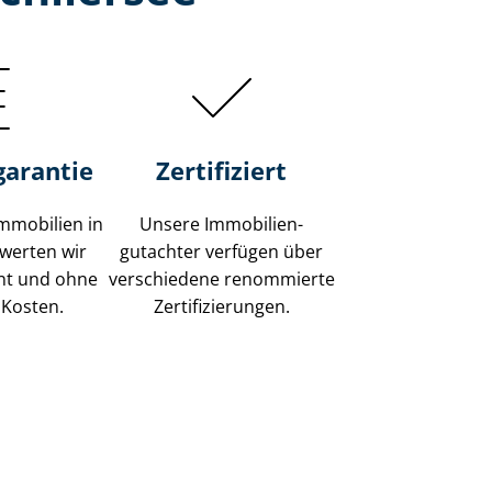
garantie
Zertifiziert
mmobilien in
Unsere Immobilien­
ewerten wir
gutachter verfügen über
ent und ohne
verschiedene renommierte
 Kosten.
Zer­ti­fi­zie­run­gen.