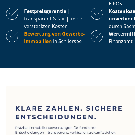
EIPOS
Fest­preis­ga­ran­tie
|
Kostenlos
transparent & fair | keine
unverbindl
versteckten Kosten
durch Sach
Bewertung von Ge­wer­be­
Wertermit
im­mo­bi­li­en
in Schliersee
Finanzamt