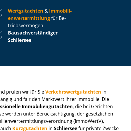
Wertgutachten
&
Im­mo­bi­li­
en­wert­ermitt­lung
für Be­
triebs­ver­mö­gen
Bau­sach­ver­stän­di­ger
Schliersee
 und prüfen wir für Sie
Ver­kehrs­wert­gut­ach­ten
in
hängig und fair den Marktwert Ihrer Immobilie. Die
ssionelle Im­mo­bi­li­en­gut­ach­ten
, die bei Gerichten
werden unter Be­rück­sich­ti­gung, der gesetzlichen
i­en­wert­ermitt­lungs­ver­ord­nung (ImmoWertV),
r auch
Kurzgutachten
in
Schliersee
für private Zwecke