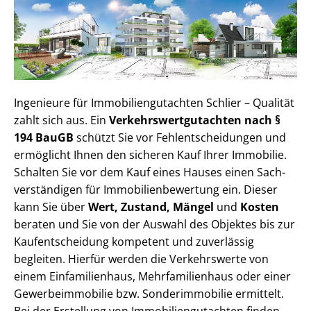
Ingenieure für Im­mo­bi­li­en­gut­ach­ten Schlier – Qualität
zahlt sich aus. Ein
Ver­kehrs­wert­gut­ach­ten nach §
194 BauGB
schützt Sie vor Fehl­ent­schei­dun­gen und
ermöglicht Ihnen den sicheren Kauf Ihrer Immobilie.
Schalten Sie vor dem Kauf eines Hauses einen Sach­
ver­stän­di­gen für Im­mo­bi­li­en­be­wer­tung ein. Dieser
kann Sie über
Wert, Zustand, Mängel
und
Kosten
beraten und Sie von der Auswahl des Objektes bis zur
Kauf­ent­schei­dung kompetent und zuverlässig
begleiten. Hierfür werden die Verkehrswerte von
einem Einfamilienhaus, Mehr­fa­mi­li­en­haus oder einer
Ge­wer­be­im­mo­bi­lie bzw. Sonderimmobilie ermittelt.