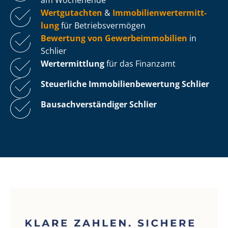
Wertgutachten
&
Im­mo­bi­li­en­wert­ermitt­
lung
für Be­triebs­ver­mö­gen
Bewertung von Ge­wer­be­im­mo­bi­li­en
in
Schlier
Wertermittlung
für das Finanzamt
Steuerliche Im­mo­bi­li­en­be­wer­tung
Schlier
Bau­sach­ver­stän­di­ger Schlier