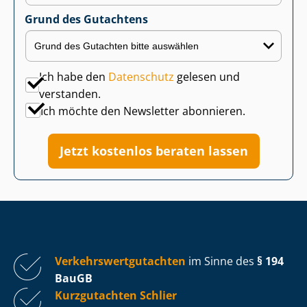
Grund des Gutachtens
Ich habe den
Datenschutz
gelesen und
verstanden.
Ich möchte den Newsletter abonnieren.
Jetzt kostenlos beraten lassen
Ver­kehrs­wert­gut­ach­ten
im Sinne des
§ 194
BauGB
Kurzgutachten Schlier