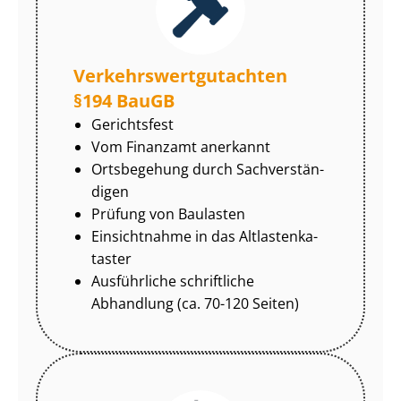
Ver­kehrs­wert­gut­ach­ten
§194 BauGB
Gerichtsfest
Vom Finanzamt anerkannt
Ortsbegehung durch Sach­ver­stän­
di­gen
Prüfung von Baulasten
Einsichtnahme in das Alt­las­ten­ka­
tas­ter
Ausführliche schriftliche
Abhandlung (ca. 70-120 Seiten)