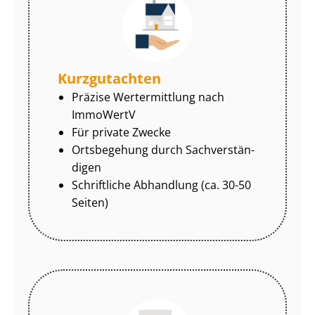
Kurzgutachten
Präzise Wertermittlung nach
ImmoWertV
Für private Zwecke
Ortsbegehung durch Sach­ver­stän­
di­gen
Schriftliche Abhandlung (ca. 30-50
Seiten)