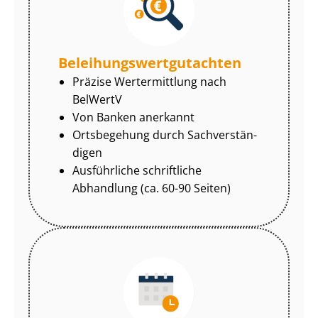
Be­lei­hungs­wert­gut­ach­ten
Präzise Wertermittlung nach
BelWertV
Von Banken anerkannt
Ortsbegehung durch Sach­ver­stän­
di­gen
Ausführliche schriftliche
Abhandlung (ca. 60-90 Seiten)