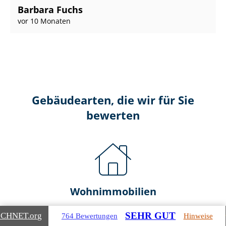
Barbara Fuchs
vor 10 Monaten
Gebäudearten, die wir für Sie
bewerten
Wohnimmobilien
Ein- und Zwei­fa­mi­li­en­häu­ser
SEHR GUT
ICHNET
.org
764 Bewertungen
Hinweise