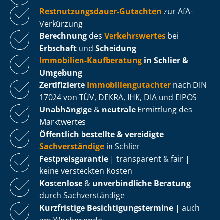
Rest­nut­zungs­dau­er-Gutachten
zur AfA-
Verkürzung
Berechnung
des
Verkehrswertes
bei
Erbschaft
und
Scheidung
Immobilien-Kaufberatung
in Schlier &
Umgebung
Zertifizierte
Im­mo­bi­li­en­gut­ach­ter
nach DIN
17024 von TÜV, DEKRA, IHK, DIA und EIPOS
Unabhängige
&
neutrale
Ermittlung des
Marktwertes
Öffentlich bestellte & vereidigte
Sachverständige
in Schlier
Fest­preis­ga­ran­tie
| transparent & fair |
keine versteckten Kosten
Kostenlose
&
unverbindliche Beratung
durch Sachverständige
Kurzfristige Be­sich­ti­gungs­ter­mi­ne
| auch
am Wochenende