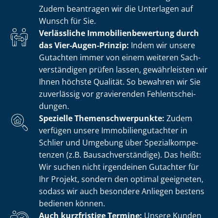
Zudem beantragen wir die Unterlagen auf
Wunsch für Sie.
Verlässliche Im­mo­bi­li­en­be­wer­tung durch
das Vier-Augen-Prinzip:
Indem wir unsere
Gutachten immer von einem weiteren Sach­
ver­stän­di­gen prüfen lassen, gewährleisten wir
Ihnen höchste Qualität. So bewahren wir Sie
zuverlässig vor gravierenden Fehl­ent­schei­
dun­gen.
Spezielle The­men­schwer­punk­te:
Zudem
verfügen unsere Im­mo­bi­li­en­gut­ach­ter in
Schlier und Umgebung über Spe­zi­al­kom­pe­
ten­zen (z.B. Bau­sach­ver­stän­di­ge). Das heißt:
Wir suchen nicht irgendeinen Gutachter für
Ihr Projekt, sondern den optimal geeigneten,
sodass wir auch besondere Anliegen bestens
bedienen können.
Auch kurzfristige Termine:
Unsere Kunden