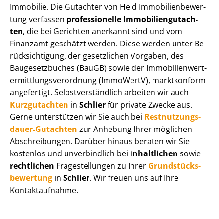
Immobilie. Die Gutachter von Heid Im­mo­bi­li­en­be­wer­
tung verfassen
professionelle Im­mo­bi­li­en­gut­ach­
ten
, die bei Gerichten anerkannt sind und vom
Finanzamt geschätzt werden. Diese werden unter Be­
rück­sich­ti­gung, der gesetzlichen Vorgaben, des
Baugesetzbuches (BauGB) sowie der Im­mo­bi­li­en­wert­
ermitt­lungs­ver­ord­nung (ImmoWertV), marktkonform
angefertigt. Selbst­ver­ständ­lich arbeiten wir auch
Kurzgutachten
in
Schlier
für private Zwecke aus.
Gerne unterstützen wir Sie auch bei
Rest­nut­zungs­
dau­er-Gutachten
zur Anhebung Ihrer möglichen
Abschreibungen. Darüber hinaus beraten wir Sie
kostenlos und unverbindlich bei
inhaltlichen
sowie
rechtlichen
Fragestellungen zu Ihrer
Grund­stücks­
be­wer­tung
in
Schlier
. Wir freuen uns auf Ihre
Kontaktaufnahme.