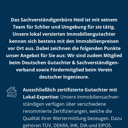
Das Sach­ver­stän­di­gen­bü­ro Heid ist mit seinem
Team für Schlier und Umgebung für sie tätig.
Unsere lokal versierten Im­mo­bi­li­en­gut­ach­ter
kennen sich bestens mit den Im­mo­bi­li­en­prei­sen
vor Ort aus. Dabei zeichnen die folgenden Punkte
unser Angebot für Sie aus: Wir sind zudem Mitglied
beim Deutschen Gutachter & Sach­ver­stän­di­gen­
ver­band sowie Fördermitglied beim Verein
deutscher Ingenieure.
Ausschließlich zertifizierte Gutachter mit
Lokal-Expertise:
Unsere Im­mo­bi­li­en­sach­ver­
stän­di­gen verfügen über verschiedene
renommierte Zer­ti­fi­zie­run­gen, welche die
Qualität ihrer Wertermittlung bezeugen. Dazu
gehören TÜV, DEKRA, IHK, DIA und EIPOS.