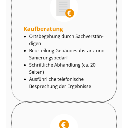
Kaufberatung
Ortsbegehung durch Sach­ver­stän­
di­gen
Beurteilung Gebäudesubstanz und
Sa­nie­rungs­be­darf
Schriftliche Abhandlung (ca. 20
Seiten)
Ausführliche telefonische
Besprechung der Ergebnisse