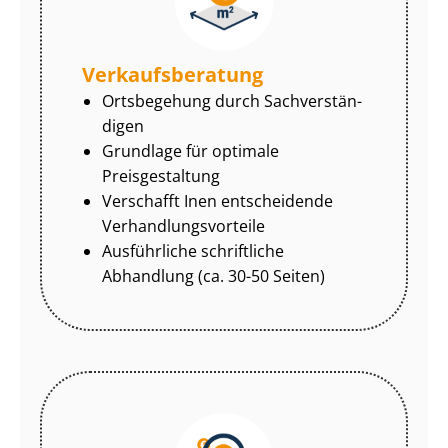
Ver­kaufs­be­ra­tung
Ortsbegehung durch Sach­ver­stän­
di­gen
Grundlage für optimale
Preisgestaltung
Verschafft Inen entscheidende
Ver­hand­lungs­vor­tei­le
Ausführliche schriftliche
Abhandlung (ca. 30-50 Seiten)