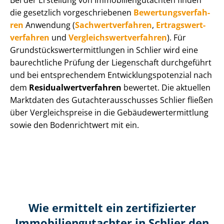
Bei der Erstellung von Im­mo­bi­li­en­gut­ach­ten finden
die gesetzlich vor­ge­schrie­be­nen
Be­wer­tungs­ver­fah­
ren
Anwendung (
Sach­wert­ver­fah­ren
,
Er­trags­wert­
ver­fah­ren
und
Ver­gleichs­wert­ver­fah­ren
). Für
Grund­stücks­wert­ermitt­lun­gen in Schlier wird eine
baurechtliche Prüfung der Liegenschaft durchgeführt
und bei entsprechendem Ent­wick­lungs­po­ten­zi­al nach
dem
Re­si­du­al­wert­ver­fah­ren
bewertet. Die aktuellen
Marktdaten des Gut­ach­ter­aus­schus­ses Schlier fließen
über Ver­gleichs­prei­se in die Ge­bäu­de­wert­ermitt­lung
sowie den Bodenrichtwert mit ein.
Wie ermittelt ein zertifizierter
Immobilien­gutachter in Schlier den