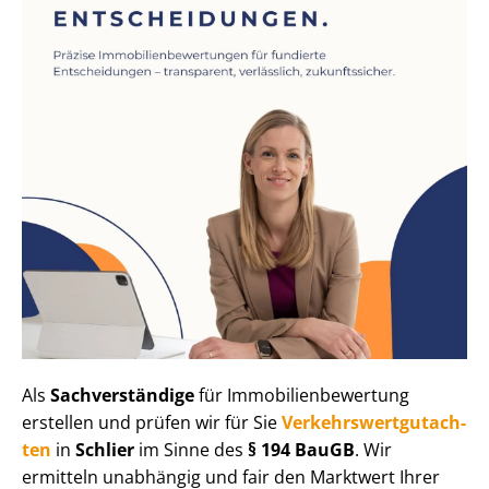
Als
Sachverständige
für Im­mo­bi­li­en­be­wer­tung
erstellen und prüfen wir für Sie
Ver­kehrs­wert­gut­ach­
ten
in
Schlier
im Sinne des
§ 194 BauGB
. Wir
ermitteln unabhängig und fair den Marktwert Ihrer