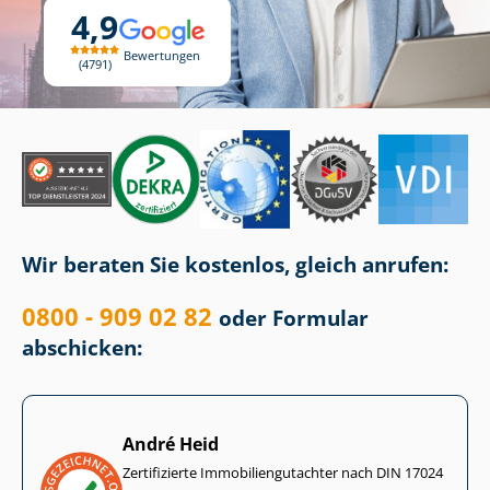
4,9
Bewertungen
4791
Wir beraten Sie kostenlos, gleich anrufen:
0800 - 909 02 82
oder Formular
abschicken:
André Heid
Zertifizierte Im­mo­bi­li­en­gut­ach­ter nach DIN 17024