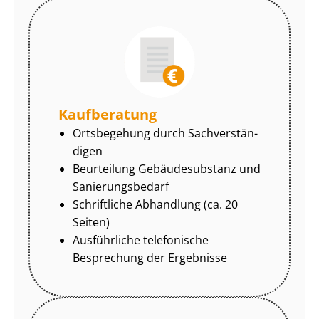
Kaufberatung
Ortsbegehung durch Sach­ver­stän­
di­gen
Beurteilung Gebäudesubstanz und
Sa­nie­rungs­be­darf
Schriftliche Abhandlung (ca. 20
Seiten)
Ausführliche telefonische
Besprechung der Ergebnisse