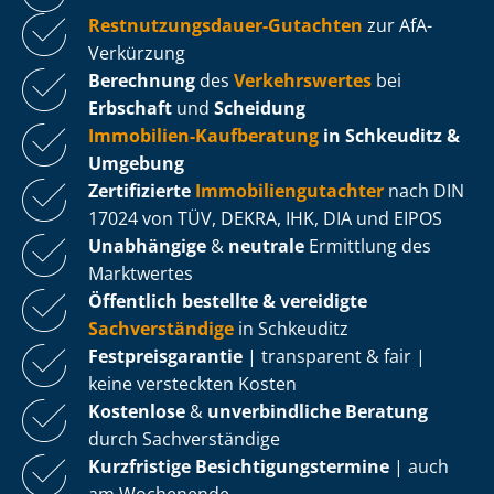
Rest­nut­zungs­dau­er-Gutachten
zur AfA-
Verkürzung
Berechnung
des
Verkehrswertes
bei
Erbschaft
und
Scheidung
Immobilien-Kaufberatung
in Schkeuditz &
Umgebung
Zertifizierte
Im­mo­bi­li­en­gut­ach­ter
nach DIN
17024 von TÜV, DEKRA, IHK, DIA und EIPOS
Unabhängige
&
neutrale
Ermittlung des
Marktwertes
Öffentlich bestellte & vereidigte
Sachverständige
in Schkeuditz
Fest­preis­ga­ran­tie
| transparent & fair |
keine versteckten Kosten
Kostenlose
&
unverbindliche Beratung
durch Sachverständige
Kurzfristige Be­sich­ti­gungs­ter­mi­ne
| auch
am Wochenende