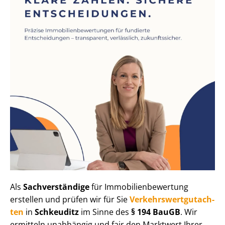
Als
Sachverständige
für Im­mo­bi­li­en­be­wer­tung
erstellen und prüfen wir für Sie
Ver­kehrs­wert­gut­ach­
ten
in
Schkeuditz
im Sinne des
§ 194 BauGB
. Wir
ermitteln unabhängig und fair den Marktwert Ihrer