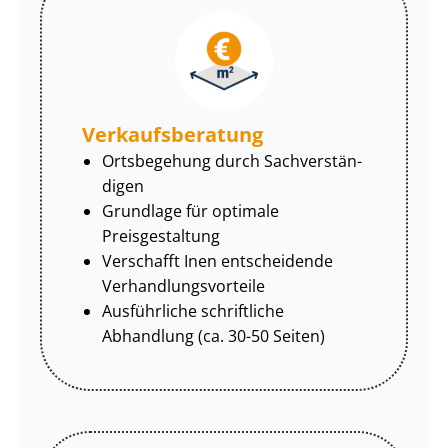
Ver­kaufs­be­ra­tung
Ortsbegehung durch Sach­ver­stän­
di­gen
Grundlage für optimale
Preisgestaltung
Verschafft Inen entscheidende
Ver­hand­lungs­vor­tei­le
Ausführliche schriftliche
Abhandlung (ca. 30-50 Seiten)