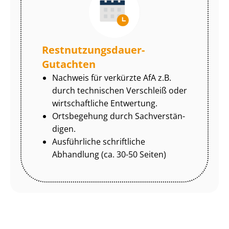
Rest­nut­zungs­dau­er-
Gutachten
Nachweis für verkürzte AfA z.B.
durch technischen Verschleiß oder
wirtschaftliche Entwertung.
Ortsbegehung durch Sach­ver­stän­
di­gen.
Ausführliche schriftliche
Abhandlung (ca. 30-50 Seiten)