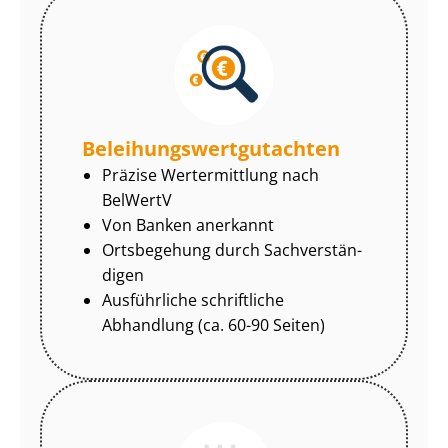
Be­lei­hungs­wert­gut­ach­ten
Präzise Wertermittlung nach
BelWertV
Von Banken anerkannt
Ortsbegehung durch Sach­ver­stän­
di­gen
Ausführliche schriftliche
Abhandlung (ca. 60-90 Seiten)