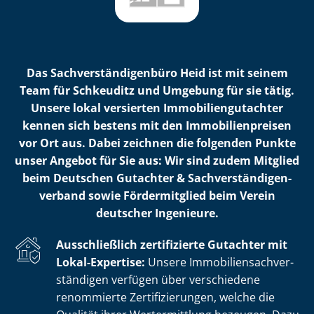
Das Sach­ver­stän­di­gen­bü­ro Heid ist mit seinem
Team für Schkeuditz und Umgebung für sie tätig.
Unsere lokal versierten Im­mo­bi­li­en­gut­ach­ter
kennen sich bestens mit den Im­mo­bi­li­en­prei­sen
vor Ort aus. Dabei zeichnen die folgenden Punkte
unser Angebot für Sie aus: Wir sind zudem Mitglied
beim Deutschen Gutachter & Sach­ver­stän­di­gen­
ver­band sowie Fördermitglied beim Verein
deutscher Ingenieure.
Ausschließlich zertifizierte Gutachter mit
Lokal-Expertise:
Unsere Im­mo­bi­li­en­sach­ver­
stän­di­gen verfügen über verschiedene
renommierte Zer­ti­fi­zie­run­gen, welche die