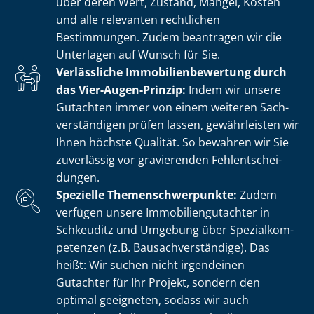
über deren Wert, Zustand, Mängel, Kosten
und alle relevanten rechtlichen
Bestimmungen. Zudem beantragen wir die
Unterlagen auf Wunsch für Sie.
Verlässliche Im­mo­bi­li­en­be­wer­tung durch
das Vier-Augen-Prinzip:
Indem wir unsere
Gutachten immer von einem weiteren Sach­
ver­stän­di­gen prüfen lassen, gewährleisten wir
Ihnen höchste Qualität. So bewahren wir Sie
zuverlässig vor gravierenden Fehl­ent­schei­
dun­gen.
Spezielle The­men­schwer­punk­te:
Zudem
verfügen unsere Im­mo­bi­li­en­gut­ach­ter in
Schkeuditz und Umgebung über Spe­zi­al­kom­
pe­ten­zen (z.B. Bau­sach­ver­stän­di­ge). Das
heißt: Wir suchen nicht irgendeinen
Gutachter für Ihr Projekt, sondern den
optimal geeigneten, sodass wir auch