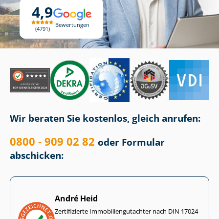
4,9
Bewertungen
4791
Wir beraten Sie kostenlos, gleich anrufen:
0800 - 909 02 82
oder Formular
abschicken:
André Heid
Zertifizierte Im­mo­bi­li­en­gut­ach­ter nach DIN 17024