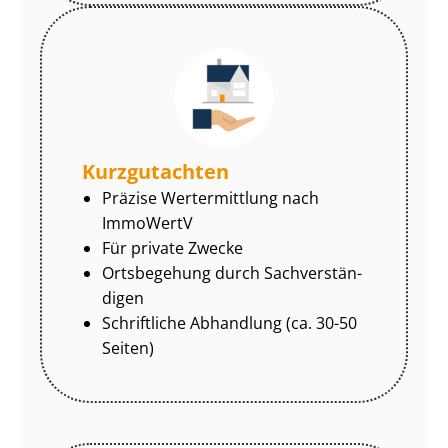
Kurzgutachten
Präzise Wertermittlung nach
ImmoWertV
Für private Zwecke
Ortsbegehung durch Sach­ver­stän­
di­gen
Schriftliche Abhandlung (ca. 30-50
Seiten)