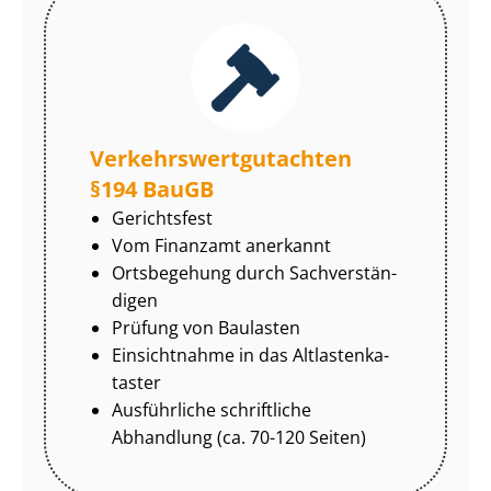
Ver­kehrs­wert­gut­ach­ten
§194 BauGB
Gerichtsfest
Vom Finanzamt anerkannt
Ortsbegehung durch Sach­ver­stän­
di­gen
Prüfung von Baulasten
Einsichtnahme in das Alt­las­ten­ka­
tas­ter
Ausführliche schriftliche
Abhandlung (ca. 70-120 Seiten)