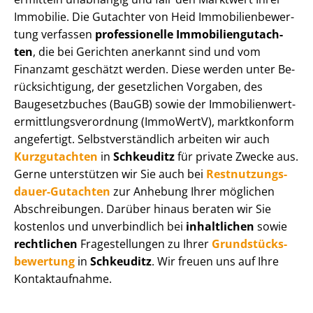
Immobilie. Die Gutachter von Heid Im­mo­bi­li­en­be­wer­
tung verfassen
professionelle Im­mo­bi­li­en­gut­ach­
ten
, die bei Gerichten anerkannt sind und vom
Finanzamt geschätzt werden. Diese werden unter Be­
rück­sich­ti­gung, der gesetzlichen Vorgaben, des
Baugesetzbuches (BauGB) sowie der Im­mo­bi­li­en­wert­
ermitt­lungs­ver­ord­nung (ImmoWertV), marktkonform
angefertigt. Selbst­ver­ständ­lich arbeiten wir auch
Kurzgutachten
in
Schkeuditz
für private Zwecke aus.
Gerne unterstützen wir Sie auch bei
Rest­nut­zungs­
dau­er-Gutachten
zur Anhebung Ihrer möglichen
Abschreibungen. Darüber hinaus beraten wir Sie
kostenlos und unverbindlich bei
inhaltlichen
sowie
rechtlichen
Fragestellungen zu Ihrer
Grund­stücks­
be­wer­tung
in
Schkeuditz
. Wir freuen uns auf Ihre
Kontaktaufnahme.