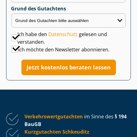
Grund des Gutachtens
Ich habe den
Datenschutz
gelesen und
verstanden.
Ich möchte den Newsletter abonnieren.
Jetzt kostenlos beraten lassen
Ver­kehrs­wert­gut­ach­ten
im Sinne des
§ 194
BauGB
Kurzgutachten Schkeuditz