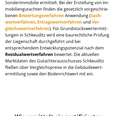
Sonderimmobilie ermittelt. Bei der Erstellung von Im­
mo­bi­li­en­gut­ach­ten finden die gesetzlich vor­ge­schrie­
be­nen
Be­wer­tungs­ver­fah­ren
Anwendung (
Sach­
wert­ver­fah­ren
,
Er­trags­wert­ver­fah­ren
und
Ver­
gleichs­wert­ver­fah­ren
). Für Grund­stücks­wert­ermitt­
lun­gen in Schkeuditz wird eine baurechtliche Prüfung
der Liegenschaft durchgeführt und bei
entsprechendem Ent­wick­lungs­po­ten­zi­al nach dem
Re­si­du­al­wert­ver­fah­ren
bewertet. Die aktuellen
Marktdaten des Gut­ach­ter­aus­schus­ses Schkeuditz
fließen über Ver­gleichs­prei­se in die Ge­bäu­de­wert­
ermitt­lung sowie den Bodenrichtwert mit ein.