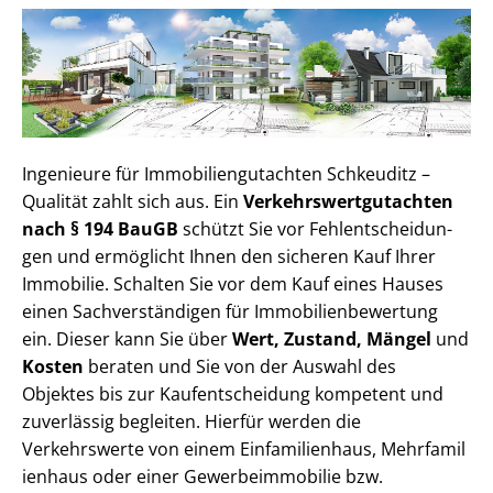
Ingenieure für Im­mo­bi­li­en­gut­ach­ten Schkeuditz –
Qualität zahlt sich aus. Ein
Ver­kehrs­wert­gut­ach­ten
nach § 194 BauGB
schützt Sie vor Fehl­ent­schei­dun­
gen und ermöglicht Ihnen den sicheren Kauf Ihrer
Immobilie. Schalten Sie vor dem Kauf eines Hauses
einen Sach­ver­stän­di­gen für Im­mo­bi­li­en­be­wer­tung
ein. Dieser kann Sie über
Wert, Zustand, Mängel
und
Kosten
beraten und Sie von der Auswahl des
Objektes bis zur Kauf­ent­schei­dung kompetent und
zuverlässig begleiten. Hierfür werden die
Verkehrswerte von einem Einfamilienhaus, Mehr­fa­mi­l
i­en­haus oder einer Ge­wer­be­im­mo­bi­lie bzw.